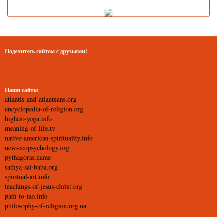
Поделитесь сайтом с друзьями!
Наши сайты
atlantis-and-atlanteans.org
encyclopedia-of-religion.org
highest-yoga.info
meaning-of-life.tv
native-american-spirituality.info
new-ecopsychology.org
pythagoras.name
sathya-sai-baba.org
spiritual-art.info
teachings-of-jesus-christ.org
path-to-tao.info
philosophy-of-religion.org.ua