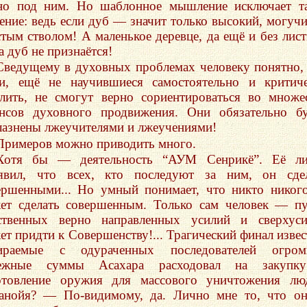
но под ним. Но шаблонное мышление исключает т
ение: ведь если дуб — значит только высокий, могучи
стым стволом! А маленькое деревце, да ещё и без лист
а дуб не признаётся!
Сведущему в духовных проблемах человеку понятно,
и, ещё не научившиеся самостоятельно и критич
лить, не смогут верно сориентироваться во множе
нсов духовного продвижения. Они обязательно б
лазнены лжеучителями и лжеучениями!
Примеров можно приводить много.
Хотя бы — деятельность “АУМ Сенрикё”. Её ли
явил, что всех, кто последуют за ним, он сдел
ершенными... Но умный понимает, что никто никог
ет сделать совершенным. Только сам человек — п
ственных верно направленных усилий и сверхуси
ет придти к Совершенству!... Трагический финал извес
ираемые с одураченных последователей огром
ежные суммы Асахара расходовал на закупк
отовление оружия для массового уничтожения лю
анойя? — По-видимому, да. Лично мне то, что о