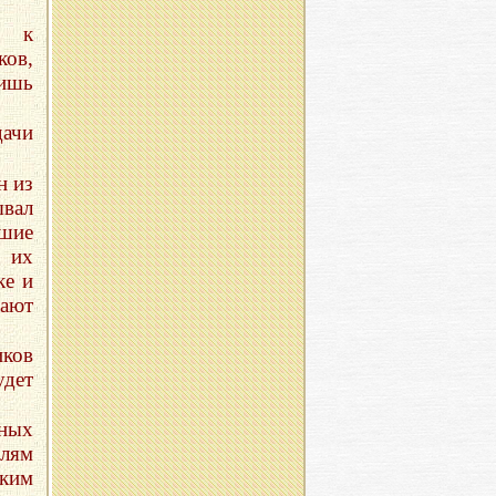
я к
ков,
лишь
дачи
н из
ывал
шие
и их
ке и
ают
иков
удет
нных
лям
аким