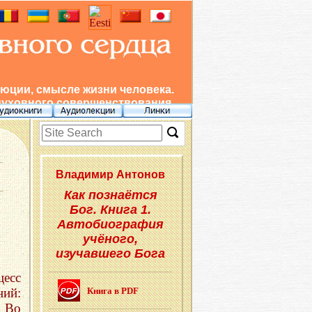
юции, смысле жизни человека.
духовного совершенствования.
Вла­ди­мир Ан­то­нов
Как познаётся
Бог. Книга 1.
Автобиография
учёного,
изучавшего Бога
есс
ий:
Книга в PDF
. Во