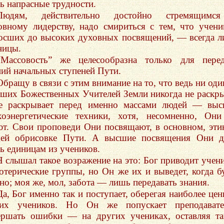
ь напрасные трудности.
Людям, действительно достойно стремящимс
овному лидерству, надо смириться с тем, что учени
осших до высоких духовных посвящений, — всегда 
ницы.
“Массовость” же целесообразна только для пере
ний начальных ступеней Пути.
Обращу в связи с этим внимание на то, что ведь ни оди
ших Божественных Учителей Земли никогда не раскр
е раскрывает перед именно массами людей — выс
хоэнергетические техники, хотя, несомненно, Он
ют. Свои проповеди Они посвящают, в основном, эти
ей обрисовке Пути. А высшие посвящения Они д
ь единицам из учеников.
Я слышал такое возражение на это: Бог приводит учен
зотерические группы, но Он же их и выведет, когда б
но; моя же, мол, забота — лишь передавать знания.
Да, Бог именно так и поступает, оберегая наиболее це
их учеников. Но Он же попускает преподавате
ершать ошибки — на других учениках, оставляя т