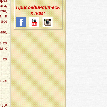
ерез
ога,
При­со­еди­няй­тесь
еля,
к нам:
м, к
 всё
мле,
а со
ия с
 со
и, —
фиях
юди