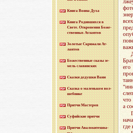
лже
фот
Книга Воина Духа
эне
все
Книга Ро­див­ших­ся в
пре
Свете. От­кро­ве­ния Бо­же­
ствен­ных Ат­лан­тов
опу
пов
Зо­ло­тые Cкри­жа­ли Ат­
важ
лан­тов
Бра
Бо­же­ствен­ные сказы зе­
мель сла­вян­ских
его
про
Сказ­ки де­душ­ки Вани
таи
“ин
Сказ­ка о ма­лень­ком вол­
сле
шеб­ни­ке
что
Прит­чи Ма­сте­ров
а с
Су­фий­ские прит­чи
нач
где 
Прит­чи Ава­ло­ки­те­шва­
ры