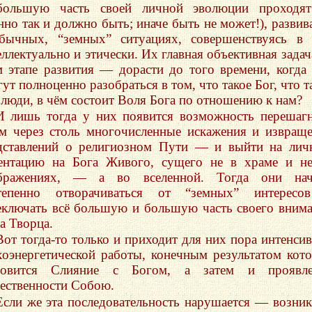
большую часть своей личной эволюции проходят
нно так и должно быть; иначе быть не может!), развив
бычных, “земных” ситуациях, совершенствуясь в
еллектуально и этически. Их главная объективная задач
м этапе развития — дорасти до того времени, когда
ут полноценно разобраться в том, что такое Бог, что т
 люди, в чём состоит Воля Бога по отношению к нам?
И лишь тогда у них появится возможность перешаг
м через столь многочисленные искажения и извращ
дставлений о религиозном Пути — и выйти на ли
ентацию на Бога Живого, сущего не в храме и н
бражениях, — а во вселенной. Тогда они нач
тепенно отворачиваться от “земных” интересо
еключать всё большую и большую часть своего вним
а Творца.
Вот тогда-то только и приходит для них пора интенси
хоэнергетической работы, конечным результатом кот
новится Слияние с Богом, а затем и проявле
ественности Собою.
Если же эта последовательность нарушается — возни