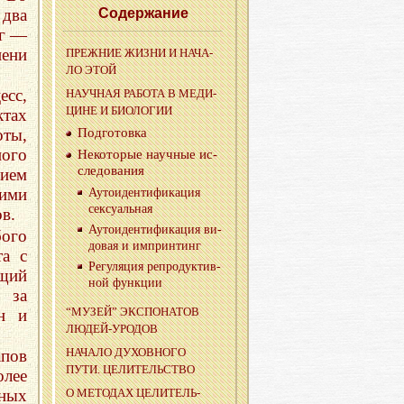
 два
Со­дер­жа­ние
ог —
пени
ПРЕЖ­НИЕ ЖИЗНИ И НА­ЧА­
ЛО ЭТОЙ
сс,
НА­УЧ­НАЯ РА­БО­ТА В МЕ­ДИ­
ЦИНЕ И БИО­ЛО­ГИИ
ктах
Под­го­тов­ка
оты,
ого
Неко­то­рые на­уч­ные ис­
сле­до­ва­ния
ием
кими
Ауто­и­ден­ти­фи­ка­ция
сек­су­аль­ная
в.
Ауто­и­ден­ти­фи­ка­ция ви­
бого
до­вая и им­прин­тинг
а с
Ре­гу­ля­ция ре­про­дук­тив­
ющий
ной функ­ции
о за
“МУЗЕЙ” ЭКС­ПО­НА­ТОВ
н и
ЛЮ­ДЕЙ-УРО­ДОВ
НА­ЧА­ЛО ДУ­ХОВ­НО­ГО
пов
ПУТИ. ЦЕ­ЛИ­ТЕЛЬ­СТВО
олее
чных
О МЕ­ТО­ДАХ ЦЕ­ЛИ­ТЕЛЬ­