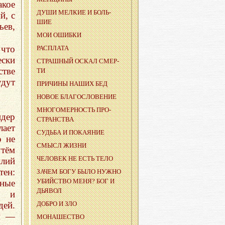
акое
ДУШИ МЕЛ­КИЕ И БОЛЬ­
й, с
ШИЕ
ьев,
МОИ ОШИБ­КИ
 что
РАС­ПЛА­ТА
ески
СТРАШ­НЫЙ ОСКАЛ СМЕР­
стве
ТИ
удут
ПРИ­ЧИ­НЫ НАШИХ БЕД
НОВОЕ БЛА­ГО­СЛО­ВЕ­НИЕ
МНО­ГО­МЕР­НОСТЬ ПРО­
дер
СТРАН­СТВА
ает
СУДЬ­БА И ПО­КА­Я­НИЕ
о не
СМЫСЛ ЖИЗНИ
утём
ЧЕ­ЛО­ВЕК НЕ ЕСТЬ ТЕЛО
лий
тен:
ЗАЧЕМ БОГУ БЫЛО НУЖНО
УБИЙ­СТВО МЕНЯ? БОГ И
ные
ДЬЯ­ВОЛ
у и
дей.
ДОБРО И ЗЛО
н —
МО­НА­ШЕ­СТВО