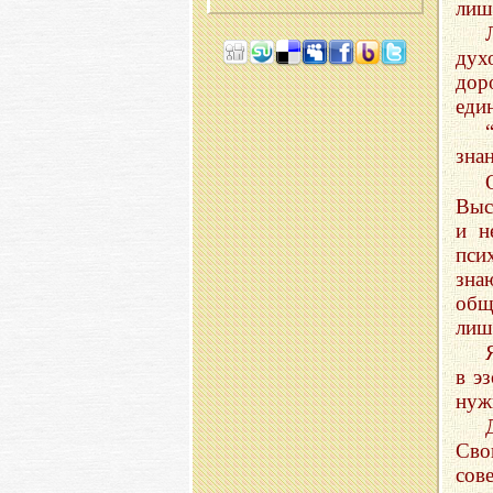
лиш
дух
дор
еди
зна
Выс
и н
пси
зна
общ
лиш
в э
нуж
Сво
сов