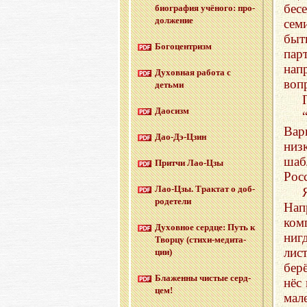
бес
био­гра­фия учё­но­го: про­
дол­же­ние
сем
быт
Бо­го­цен­тризм
пар
нап
Ду­хов­ная ра­бо­та с
воп
детьми
Дао­сизм
Вар
Дао-Дэ-Цзин
низ
шаб
Прит­чи Лао-Цзы
Рос
Лао-Цзы. Трак­тат о доб­
ро­де­те­ли
Нап
ком
Ду­хов­ное серд­це: Путь к
ниг
Твор­цу (сти­хи-ме­ди­та­
лис
ции)
бер
Бла­жен­ны чи­стые серд­
нёс 
цем!
мал