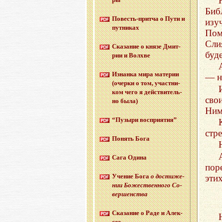
Биб
По­весть-прит­ча о Пути и
изу
пут­ни­ках
Пом
Сли
Ска­за­ние о князе Дмит­
буд
рии и Волх­ве
Из­нан­ка мира ма­те­рии
— н
(очер­ки о том, участ­ни­
ком чего я дей­стви­тель­
сво
но была)
Ним
“Пу­зы­ри вос­при­я­тия”
стр
По­нять Бога
Сага Одина
пор
Уче­ние Бога
о до­сти­же­
эти
нии Бо­же­ствен­но­го Со­
вер­шен­ства
Ска­за­ние о Раде и Алек­
сее