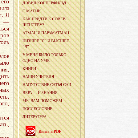
 его
ДЭВИД КОП­ПЕР­ФИЛЬД
была
О МАГИИ
л. Я
КАК ПРИ­ДТИ К СО­ВЕР­
, —
ШЕН­СТВУ?
ться
АТМАН И ПА­РА­МАТ­МАН
оров
НИЗ­ШЕЕ “Я” И ВЫС­ШЕЕ
толь
“Я”
У МЕНЯ БЫЛО ТОЛЬ­КО
елое
ОДНО НА УМЕ
было
КНИГИ
ия,
дить
НАШИ УЧИ­ТЕ­ЛЯ
его
НА­ПУТ­СТВИЕ САТЬЯ САИ
ных
ВЕРА — И ЗНА­НИЯ
еть,
МЫ ВАМ ПО­МО­ЖЕМ
ого,
ПО­СЛЕ­СЛО­ВИЕ
ятся
ЛИ­ТЕ­РА­ТУ­РА
ать,
Книга в PDF