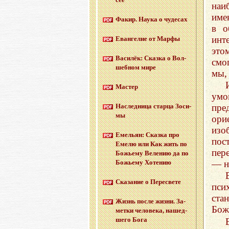
наи
име
Факир. Наука о чу­де­сах
в о
инт
Еван­ге­лие от Марфы
это
Ва­си­лёк: Сказ­ка о Вол­
смог
шеб­ном мире
мы,
Ма­стер
умо
пре
На­след­ни­ца стар­ца Зо­си­
мы
ори
изо
Еме­льян: Сказ­ка про
пос
Емелю или Как жить по
пер
Бо­жье­му Ве­ле­нию да по
— н
Бо­жье­му Хо­те­нию
Ска­за­ние о Пе­ре­све­те
пси
ста
Жизнь после жизни. За­
Бож
мет­ки че­ло­ве­ка, на­шед­
ше­го Бога