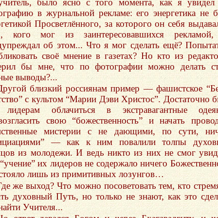
учитель, было ясно с того момента, как я увидел
ографию в журнальной рекламе: его энергетика не 
ргетикой Просветлённого, за которого он себя выдава
х, кого мог из заинтересовавшихся рекламой
дупреждал об этом... Что я мог сделать ещё? Попыта
бликовать своё мнение в газетах? Но кто из редакт
ерил бы мне, что по фотографии можно делать с
ные выводы?...
Другой близкий россиянам пример — фашистское “Б
тство” с культом “Марии Дэви Христос”. Достаточно 
 лидерам облачиться в экстравагантные одеян
возгласить свою “божественность” и начать прово
нственные мистерии с не дающими, по сути, нич
ициациями” — как к ним повалили толпы духов
пцов из молодежи. И ведь никто из них не смог увид
 “учение” их лидеров не содержало ничего Божественн
остояло лишь из примитивных лозунгов…
Где же выход? Что можно посоветовать тем, кто стрем
ать духовный Путь, но только не знают, как это сдел
найти Учителя...