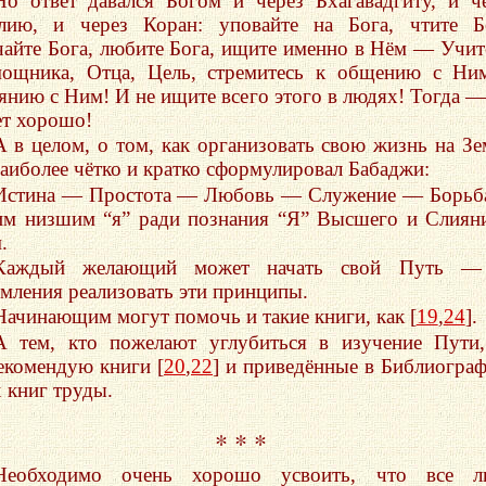
Но ответ давался Богом и через Бхагавадгиту, и ч
лию, и через Коран: уповайте на Бога, чтите Б
чайте Бога, любите Бога, ищите именно в Нём — Учит
ощника, Отца, Цель, стремитесь к общению с Ни
янию с Ним! И не ищите всего этого в людях! Тогда —
ет хорошо!
А в целом, о том, как организовать свою жизнь на Зе
аиболее чётко и кратко сформулировал Бабаджи:
Истина — Простота — Любовь — Служение — Борьб
им низшим “я” ради познания “Я” Высшего и Слиян
.
Каждый желающий может начать свой Путь —
емления реализовать эти принципы.
Начинающим могут помочь и такие книги, как [
19
,
24
].
А тем, кто пожелают углубиться в изучение Пут
екомендую книги [
20
,
22
] и приведённые в Библиогра
х книг труды.
* * *
Необходимо очень хорошо усвоить, что все л