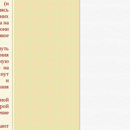
 (и
аясь
 них
а на
 они
акое
нуть
ения
чную
е на
нут
в и
ания
вной
орой
ние
кают