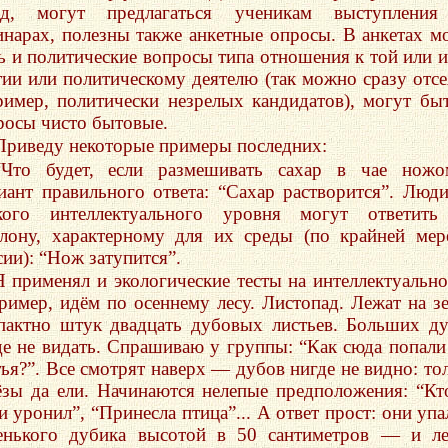
ед, могут предлагаться ученикам выступления
инарах, полезны также анкетные опросы. В анкетах м
ь и политические вопросы типа отношения к той или 
тии или политическому деятелю (так можно сразу отсе
ример, политически незрелых кандидатов), могут бы
росы чисто бытовые.
Приведу некоторые примеры последних:
“Что будет, если размешивать сахар в чае ножо
иант правильного ответа: “Сахар растворится”. Люд
кого интеллектуального уровня могут ответить
лону, характерному для их среды (по крайней мер
сии): “Нож затупится”.
Я применял и экологические тесты на интеллектуально
ример, идём по осеннему лесу. Листопад. Лежат на з
пактно штук двадцать дубовых листьев. Больших д
де не видать. Спрашиваю у группы: “Как сюда попали
тья?”. Все смотрят наверх — дубов нигде не видно: то
ёзы да ели. Начинаются нелепые предположения: “Кт
и уронил”, “Принесла птица”... А ответ прост: они упа
енького дубика высотой в 50 сантиметров — и л