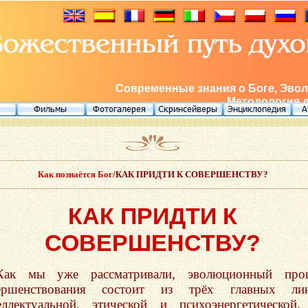
Современные знания о Боге, Эвол
Методология 
Как познаётся Бог
/КАК ПРИДТИ К СОВЕРШЕНСТВУ?
КАК ПРИДТИ К
СОВЕРШЕНСТВУ?
Как мы уже рассматривали, эволюционный проц
ершенствования состоит из трёх главных лин
еллектуальной, этической и психоэнергетической