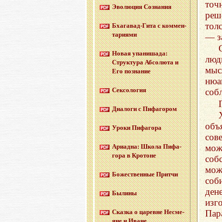
точ
Эво­лю­ция Со­зна­ния
реш
тол
Бха­га­вад-Ги­та с ком­мен­
та­ри­я­ми
— з
Новая упа­ни­ша­да:
люд
Струк­ту­ра Аб­со­лю­та и
мыс
Его по­зна­ние
нюа
Сек­со­ло­гия
соб
Диа­ло­ги с Пи­фа­го­ром
объ
Уроки Пи­фа­го­ра
сов
мож
Ари­ад­на: Школа Пи­фа­
го­ра в Кро­тоне
соб
мож
Бо­же­ствен­ные Прит­чи
соб
ден
Бы­ли­ны
изг
Пар
Сказ­ка о ца­ревне Несме­
яне и Иване