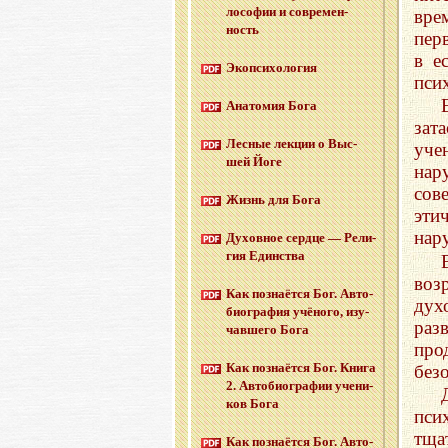
ло­со­фии и со­вре­мен­
вре
ность
пер
в е
Эко­пси­хо­ло­гия
пси
Ана­то­мия Бога
зат
Лес­ные лек­ции о Выс­
уче
шей Йоге
нар
сов
Жизнь для Бога
эти
нар
Ду­хов­ное серд­це — Ре­ли­
гия Един­ства
воз
Как по­зна­ёт­ся Бог. Ав­то­
дух
био­гра­фия учё­но­го, изу­
раз
чав­ше­го Бога
про
Как по­зна­ёт­ся Бог. Книга
безо
2. Ав­то­био­гра­фии уче­ни­
ков Бога
пси
тща
Как по­зна­ёт­ся Бог. Ав­то­