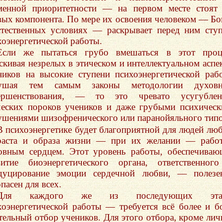
менной приоритетности — на первом месте стоят
вых компонента. По мере их освоения человеком — Б
стественных условиях — раскрывает перед ним сту
хоэнергетической работы.
Если же пытаться грубо вмешаться в этот проце
аскивая незрелых в этическом и интеллектуальном аспе
ников на высокие ступени психоэнергетической раб
ушая тем самым законы методологии духовн
ершенствования, — то это чревато усугублен
ческих пороков учеников и даже грубыми психичес
ушениями шизофренического или паранойяльного типо
В психоэнергетике будет благоприятной для людей лю
раста и образа жизни — при их желании — работ
овным сердцем. Этот уровень работы, обеспечива
витие биоэнергетического органа, ответственног
дуцирование эмоции сердечной любви, — полезе
пасен для всех.
Для каждого же из последующих эта
хоэнергетической работы — требуется всё более и б
тельный отбор учеников. Для этого отбора, кроме ли