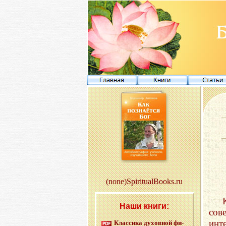
(none)SpiritualBooks.ru
Наши книги:
сов
инт
Клас­си­ка ду­хов­ной фи­