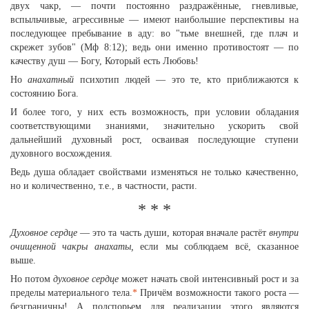
двух чакр, — почти постоянно раздражённые, гневливые,
вспыльчивые, агрессивные — имеют наибольшие перспективы на
последующее пребывание в аду: во "тьме внешней, где плач и
скрежет зубов" (Мф 8:12); ведь они именно противостоят — по
качеству душ — Богу, Который есть Любовь!
Но
анахатный
психотип людей — это те, кто приближаются к
состоянию Бога.
И более того, у них есть возможность, при условии обладания
соответствующими знаниями, значительно ускорить свой
дальнейший духовный рост, осваивая последующие ступени
духовного восхождения.
Ведь душа обладает свойствами изменяться не только качественно,
но и количественно, т.е., в частности, расти.
* * *
Духовное сердце
— это та часть души, которая вначале растёт
внутри
очищенной чакры анахаты,
если мы соблюдаем всё, сказанное
выше.
Но потом
духовное сердце
может начать свой интенсивный рост и за
пределы материального тела.
*
Причём возможности такого роста —
безграничны! А подспорьем для реализации этого являются