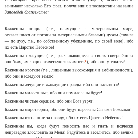
занимают несколько Его фраз, получивших впоследствии название
Заповедей блаженства:
Блаженны нищие (т.е., неимущие в материальном мире,
отказавшиеся от погони за материальными благами) духом (точнее
— по духу, т.е., по собственному убеждению, по своей воле), ибо
их есть Царство Небесное!
Блаженны плачущие (т.е., раскаивающиеся в своих совершённых
ошибках, имеющих этическую значимость
*
), ибо они утешатся!
Блаженны кроткие (т.е., лишённые высокомерия и амбициозности),
ибо они наследуют землю!
Блаженны алчущие и жаждущие правды, ибо они насытятся!
Блаженны милостивые, ибо они помилованы будут!
Блаженны чистые сердцем, ибо они Бога узрят!
Блаженны миротворцы, ибо они будут наречены Сынами Божьими!
Блаженны изгнанные за правду, ибо их есть Царство Небесное!
Блаженны вы, когда будут поносить вас и гнать и всячески
неправедно злословить за Меня! Радуйтесь и веселитесь, ибо велика