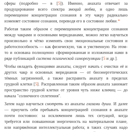
сферы (подробно — в [
5
]). Именно, анахата отвечает за
продуцирование всего спектра
эмоций любви,
и одно лишь
перемещение концентрации сознания в эту чакру радикально
изменяет состояние сознания, переводя его в состояние любви.
*
Работая таким образом с перемещением концентрации сознания
между чакрами и основными меридианами, можно легко научиться
произвольно и чётко изменять свои эмоциональные состояния и
работоспособность — как физическую, так и умственную. На этом-
то и основана полноценно сформированная и изложенная нами в
ряде публикаций
система психической саморегуляции
[
5
и др.].
Чтобы овладеть функциями анахаты, следует начать с очистки её и
других чакр и основных меридианов — от биоэнергетических
тёмных загрязнений, а также расправить анахату в пределах
грудной клетки [
5
]. Расправленная таким образом анахата занимает
пространство грудной клетки от уровня чуть ниже ключиц — до
начала "солнечного сплетения".
Затем надо научиться
смотреть
из анахаты
глазами души
. И далее
— приучить себя пребывать концентрацией сознания в анахате
почти постоянно: за исключением лишь тех ситуаций, когда
требуется или повышенная энергичность на материальном плане,
или напряжённая интеллектуальная работа; в таких случаях надо