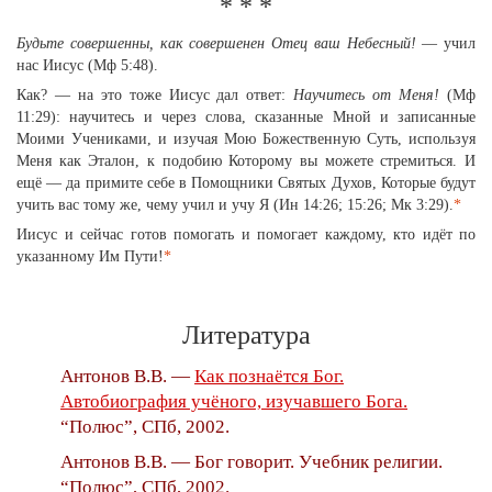
* * *
Будьте совершенны, как совершенен Отец ваш Небесный!
— учил
нас Иисус (Мф 5:48).
Как? — на это тоже Иисус дал ответ:
Научитесь от Меня!
(Мф
11:29): научитесь и через слова, сказанные Мной и записанные
Моими Учениками, и изучая Мою Божественную Суть, используя
Меня как Эталон, к подобию Которому вы можете стремиться. И
ещё — да примите себе в Помощники Святых Духов, Которые будут
учить вас тому же, чему учил и учу Я (Ин 14:26; 15:26; Мк 3:29).
*
Иисус и сейчас готов помогать и помогает каждому, кто идёт по
указанному Им Пути!
*
Литература
Антонов В.В. —
Как познаётся Бог.
Автобиография учёного, изучавшего Бога.
“Полюс”, СПб, 2002.
Антонов В.В. — Бог говорит. Учебник религии.
“Полюс”, СПб, 2002.