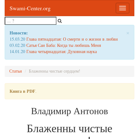
Swami-Center.org
Toggle
navigatio
×
Новости:
15.03.20
Глава пятнадцатая: О смерти и о жизни в любви
03.02.20
Сатья Саи Баба: Когда ты любишь Меня
14.01.20
Глава четырнадцатая: Духовная наука
Статьи
Блаженны чистые сердцем!
Книга в PDF
.
Владимир Антонов
Блаженны чистые