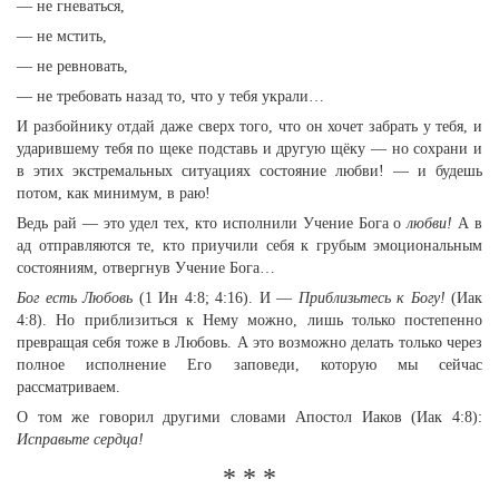
— не гневаться,
— не мстить,
— не ревновать,
— не требовать назад то, что у тебя украли…
И разбойнику отдай даже сверх того, что он хочет забрать у тебя, и
ударившему тебя по щеке подставь и другую щёку — но сохрани и
в этих экстремальных ситуациях состояние любви! — и будешь
потом, как минимум, в раю!
Ведь рай — это удел тех, кто исполнили Учение Бога о
любви!
А в
ад отправляются те, кто приучили себя к грубым эмоциональным
состояниям, отвергнув Учение Бога…
Бог есть Любовь
(1 Ин 4:8; 4:16). И —
Приблизьтесь к Богу!
(Иак
4:8). Но приблизиться к Нему можно, лишь только постепенно
превращая себя тоже в Любовь. А это возможно делать только через
полное исполнение Его заповеди, которую мы сейчас
рассматриваем.
О том же говорил другими словами Апостол Иаков (Иак 4:8):
Исправьте сердца!
* * *