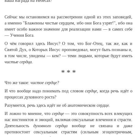
ваша награда на Небесах!
Сейчас мы остановимся на рассмотрении одной из этих заповедей,
а именно "Блаженны чистые сердцем, ибо они Бога узрят!", ибо она
имеет особо важное значение для реализации нами — в самих себе
— Учения Бога.
О чём говорил здесь Иисус? О том, что Бог-Отец, так же, как и
Святой Дух, о Которых Иисус проповедовал, могут быть познаны и,
в том числе, увидены — кем? — теми людьми, которые будут иметь
чистые сердца.
* * *
Что же такое:
чистое сердце?
И что вообще надо понимать под словом
сердце,
когда речь идёт о
процессах духовного роста?
Разумеется, речь здесь идёт не об анатомическом сердце.
И ложно то мнение, что
сердце
— это совокупность всех влекущих
нас инстинктов и эмоций, включая сексуальные влечения и страсти.
Деятельность
духовного сердца
вообще не связана и даже
противостоит сексуальным страстям (сильным эгоцентричным,