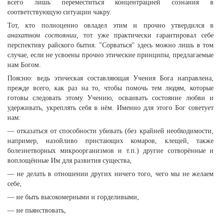
всего лишь переместиться концентрацией сознания в
соответствующую ситуации чакру.
Тот, кто полноценно овладел этим и прочно утвердился в
анахатном состоянии,
тот уже практически гарантировал себе
перспективу райского бытия. "Сорваться" здесь можно лишь в том
случае, если не усвоены прочно этические принципы, предлагаемые
нам Богом.
Поясню: ведь этическая составляющая Учения Бога направлена,
прежде всего, как раз на то, чтобы помочь тем людям, которые
готовы следовать этому Учению, осваивать состояние любви и
удерживать, укреплять себя в нём. Именно для этого Бог советует
нам:
— отказаться от способности убивать (без крайней необходимости,
например, назойливо пристающих комаров, клещей, также
болезнетворных микроорганизмов и т.п.) другие сотворённые и
воплощённые Им для развития существа,
— не делать в отношении других ничего того, чего мы не желаем
себе,
— не быть высокомерными и горделивыми,
— не пьянствовать,