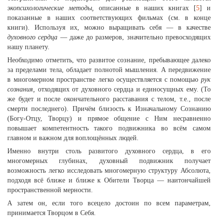
экопсихологические
методы,
описанные в наших книгах [
5
] и
показанные в наших соответствующих фильмах (см. в конце
книги). Используя их, можно выращивать себя — в качестве
духовного сердца
— даже до размеров, значительно превосходящих
нашу планету.
Необходимо отметить, что развитое сознание, пребывающее далеко
за пределами тела, обладает полнотой мышления. А передвижение
в многомерном пространстве легко осуществляется с помощью
рук
сознания,
отходящих от духовного сердца и единосущных ему. (То
же будет и после окончательного расставания с телом, т.е., после
смерти последнего). Причём близость к Изначальному Сознанию
(Богу-Отцу, Творцу) и прямое общение с Ним несравненно
повышает компетентность такого подвижника во всём самом
главном и важном для воплощённых людей.
Именно внутри столь развитого духовного сердца, в его
многомерных глубинах, духовный подвижник получает
возможность легко исследовать многомерную структуру Абсолюта,
подходя всё ближе и ближе к Обители Творца — наитончайшей
пространственной мерности.
А затем он, если того всецело достоин по всем параметрам,
принимается Творцом в Себя.