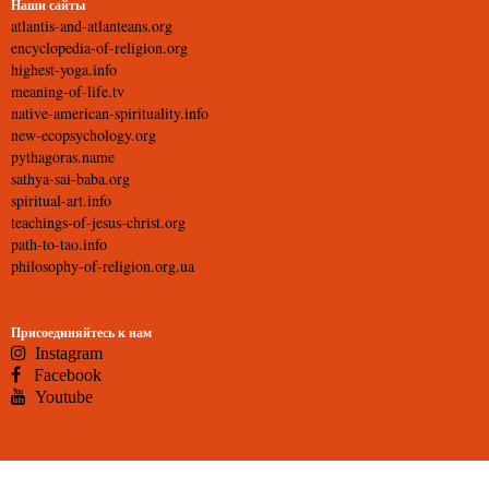
Наши сайты
atlantis-and-atlanteans.org
encyclopedia-of-religion.org
highest-yoga.info
meaning-of-life.tv
native-american-spirituality.info
new-ecopsychology.org
pythagoras.name
sathya-sai-baba.org
spiritual-art.info
teachings-of-jesus-christ.org
path-to-tao.info
philosophy-of-religion.org.ua
Присоединяйтесь к нам
Instagram
Facebook
Youtube