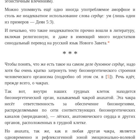
эгоистичным влечениям).
Можно упомянуть ещё одно иногда употребляемое аморфное и
столь же неадекватное использование слова
сердце:
ум (лишь один
из примеров — Деян 5:3).
И печально, что такие неадекватности прочно вошли в литературу,
включая религиозную, и даже в имеющий много недостатков
синодальный перевод на русский язык Нового Завета.
*
* * *
Чтобы понять, что же есть такое на самом деле
духовное сердце,
надо
хотя бы очень кратко затронуть тему биоэнергетического строения
человеческого организма (подробно об этом см. в [
5
]). Речь идёт,
прежде всего, о чакрах.
Так вот, внутри наших грудных клеток находится
биоэнергетический орган, называемый чакрой анахатой. Эта чакра
несёт ответственность за обеспечение биоэнергиями,
распределяемыми по сети соответствующих биоэнергетических
каналов (меридианов), — лёгких, анатомического сердца и других
органов, расположенных в грудной клетке.
Но анахата, так же, как и любая другая чакра, является
одновременно и рефлексогенной зоной эмоционально-волевой