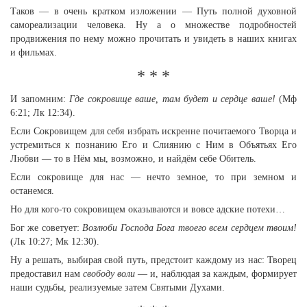
Таков — в очень кратком изложении — Путь полной духовной
самореализации человека. Ну а о множестве подробностей
продвижения по нему можно прочитать и увидеть в наших книгах
и фильмах.
* * *
И запомним:
Где сокровище ваше, там будет и сердце ваше!
(Мф
6:21; Лк 12:34).
Если Сокровищем для себя избрать искренне почитаемого Творца и
устремиться к познанию Его и Слиянию с Ним в Объятьях Его
Любви — то в Нём мы, возможно, и найдём себе Обитель.
Если сокровище для нас — нечто земное, то при земном и
останемся.
Но для кого-то сокровищем оказываются и вовсе адские потехи…
Бог же советует:
Возлюби Господа Бога твоего всем сердцем твоим!
(Лк 10:27; Мк 12:30).
Ну а решать, выбирая свой путь, предстоит каждому из нас: Творец
предоставил нам
свободу воли
— и, наблюдая за каждым, формирует
наши судьбы, реализуемые затем Святыми Духами.