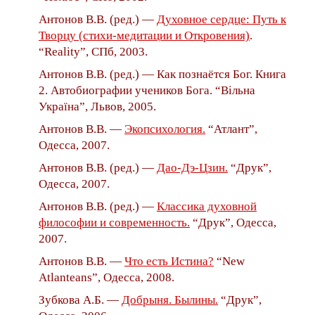
Антонов В.В. (ред.) —
Духовное сердце: Путь к
Творцу (стихи-медитации и Откровения)
.
“Reality”, СПб, 2003.
Антонов В.В. (ред.) — Как познаётся Бог. Книга
2. Автобиографии учеников Бога. “Вiльна
Україна”, Львов, 2005.
Антонов В.В. —
Экопсихология.
“Атлант”,
Одесса, 2007.
Антонов В.В. (ред.) —
Дао-Дэ-Цзин.
“Друк”,
Одесса, 2007.
Антонов В.В. (ред.) —
Классика духовной
философии и современность.
“Друк”, Одесса,
2007.
Антонов В.В. —
Что есть Истина?
“New
Atlanteans”, Одесса, 2008.
Зубкова А.Б. —
Добрыня. Былины.
“Друк”,