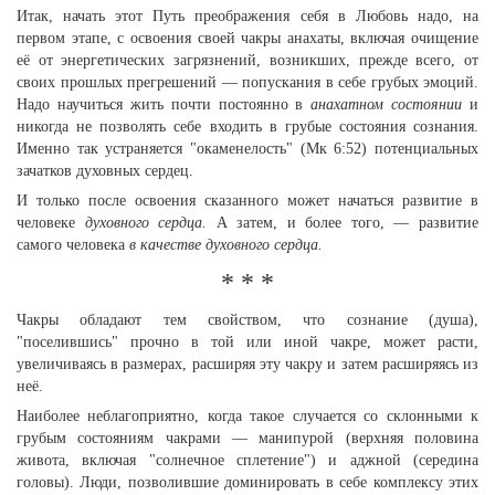
Итак, начать этот Путь преображения себя в Любовь надо, на
первом этапе, с освоения своей чакры анахаты, включая очищение
её от энергетических загрязнений, возникших, прежде всего, от
своих прошлых прегрешений — попускания в себе грубых эмоций.
Надо научиться жить почти постоянно в
анахатном
состоянии
и
никогда не позволять себе входить в грубые состояния сознания.
Именно так устраняется "окаменелость" (Мк 6:52) потенциальных
зачатков духовных сердец.
И только после освоения сказанного может начаться развитие в
человеке
духовного сердца.
А затем, и более того, — развитие
самого человека
в качестве духовного сердца.
* * *
Чакры обладают тем свойством, что сознание (душа),
"поселившись" прочно в той или иной чакре, может расти,
увеличиваясь в размерах, расширяя эту чакру и затем расширяясь из
неё.
Наиболее неблагоприятно, когда такое случается со склонными к
грубым состояниям чакрами — манипурой (верхняя половина
живота, включая "солнечное сплетение") и аджной (середина
головы). Люди, позволившие доминировать в себе комплексу этих