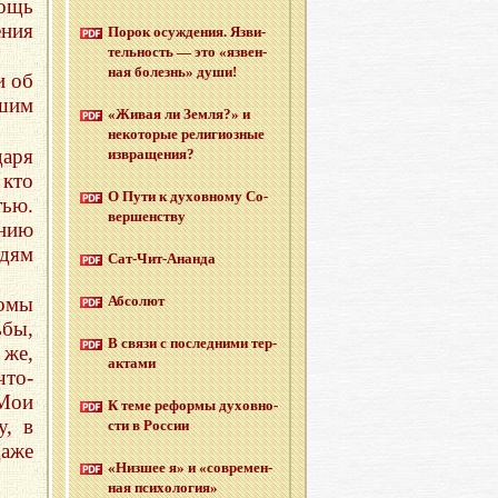
ощь
ения
Порок осуж­де­ния. Яз­ви­
тель­ность — это «яз­вен­
ная бо­лезнь» души!
и об
шим
«Живая ли Земля?» и
неко­то­рые ре­ли­ги­оз­ные
даря
из­вра­ще­ния?
 кто
О Пути к ду­хов­но­му Со­
тью.
вер­шен­ству
нию
юдям
Сат-Чит-Анан­да
домы
Аб­со­лют
бы,
В связи с по­след­ни­ми тер­
 же,
ак­та­ми
что-
 Мои
К теме ре­фор­мы ду­хов­но­
у, в
сти в Рос­сии
даже
«Низ­шее я» и «со­вре­мен­
ная пси­хо­ло­гия»