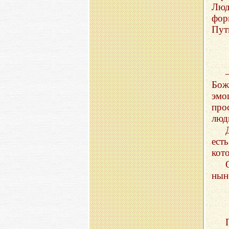
Люд
фор
Пут
Бож
эмо
про
люд
ест
кот
нын