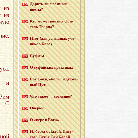
Да­рить ли лю­би­мым
 из
цветы?
т из
ную
Кто может войти в Оби­
тель Твор­ца?
ние,
Итог (для успеш­ных уче­
ни­ков Бога)
Су­физм
О су­фий­ских прак­ти­ках
уса:
Бог, Боги, «боги» и ду­хов­
у и
ный Путь
(Рим
Что такое — со­зна­ние?
А С
Очер­ки
О «вере в Бога»
Из бесед с Ладой, Иису­
ёной
сом, Сатья Саи Бабой,