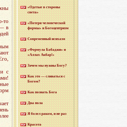
«Оде­тые в сто­ро­ны
лжны
света»
о-то
«По­те­ря че­ло­ве­че­ской
 — в
формы» и Бо­го­цен­тризм
юдей
Со­вре­мен­ный ис­и­хазм
ным
«Фор­му­ла Ба­ба­джи» и
ают
«Аллах Акбар!»
го,
Зачем мы нужны Богу?
ии с
Как это — сли­вать­ся с
ми!
Богом?
ные
орм
Как по­знать Бога
чает
Два пола
пень
Я болел раком, и не раз
олее
Кра­со­та