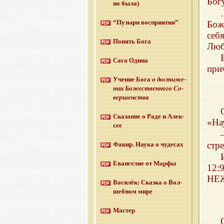
Бог
но была)
“Пу­зы­ри вос­при­я­тия”
Бож
себ
По­нять Бога
Люб
Сага Одина
при
Уче­ние Бога
о до­сти­же­
нии Бо­же­ствен­но­го Со­
вер­шен­ства
Ска­за­ние о Раде и Алек­
«На
сее
стр
Факир. Наука о чу­де­сах
Еван­ге­лие от Марфы
12
НЕ
Ва­си­лёк: Сказ­ка о Вол­
шеб­ном мире
Ма­стер