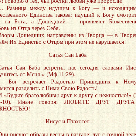
у! Говорю о тех, чьи ростки любви уже проросли!
… Разница между идущим к Богу — и исходящим
ественного Единства такова: идущий к Богу смотри
я на Бога, а Дошедший — проявляет Божествен
овь из Отца через Себя.
Взоры Дошедших направлены из Творца — в Творе
чём Их Единство с Отцом при этом не нарушается!
Сатья Саи Баба
Сатья Саи Баба встретил нас сегодня словами Иис
учитесь от Меня!» (Мф 11:29).
— Бог встречает Радостью Пришедших к Нем
емится разделить с Ними Свою Радость!
И «Будьте братолюбивы друг к другу с нежностью!» 
:9-10). Иначе говоря: ЛЮБИТЕ ДРУГ ДРУГ
ЖНОСТЬЮ!
Иисус и Птахотеп
Они рисуют образы весны в разгаре: луг с сочной зел