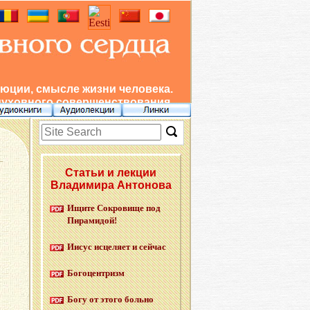
юции, смысле жизни человека.
духовного совершенствования.
Статьи и лекции
Владимира Антонова
Ищите Со­кро­ви­ще под
Пи­ра­ми­дой!
Иисус ис­це­ля­ет и сей­час
Бо­го­цен­тризм
Богу от этого боль­но