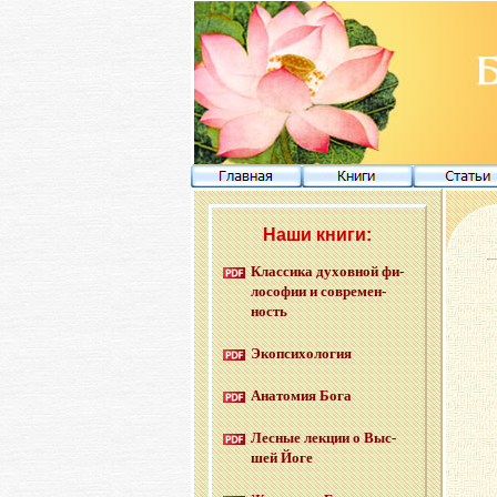
Наши книги:
Клас­си­ка ду­хов­ной фи­
ло­со­фии и со­вре­мен­
ность
Эко­пси­хо­ло­гия
Ана­то­мия Бога
Лес­ные лек­ции о Выс­
шей Йоге