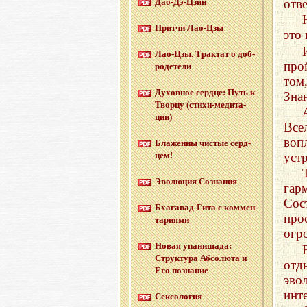
отв
Дао-Дэ-Цзин
Прит­чи Лао-Цзы
это
Лао-Цзы. Трак­тат о доб­
про
ро­де­те­ли
том
Ду­хов­ное серд­це: Путь к
Знан
Твор­цу (сти­хи-ме­ди­та­
ции)
Все
во
Бла­жен­ны чи­стые серд­
уст
цем!
Эво­лю­ция Со­зна­ния
гар
Сос
Бха­га­вад-Ги­та с ком­мен­
про
та­ри­я­ми
огр
Новая упа­ни­ша­да:
Струк­ту­ра Аб­со­лю­та и
отд
Его по­зна­ние
эво
инт
Сек­со­ло­гия