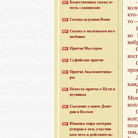
Бо­же­ствен­ные сказы зе­
кол
мель сла­вян­ских
кто
Сказ­ки де­душ­ки Вани
то 
Сказ­ка о ма­лень­ком вол­
ко 
шеб­ни­ке
виб
Прит­чи Ма­сте­ров
вос
Су­фий­ские прит­чи
про
Прит­чи Ава­ло­ки­те­шва­
ры
каж
По­весть-прит­ча о Пути и
пут­ни­ках
Мое
воп
Ска­за­ние о князе Дмит­
рии и Волх­ве
все
Из­нан­ка мира ма­те­рии
поз
(очер­ки о том, участ­ни­
тем
ком чего я дей­стви­тель­