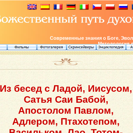
Современные знания о Боге, Эвол
Методология 
Из бесед с Ладой, Иисусом,
Сатья Саи Бабой,
Апостолом Павлом,
Адлером, Птахотепом,
Васильком, Лао, Тотом-