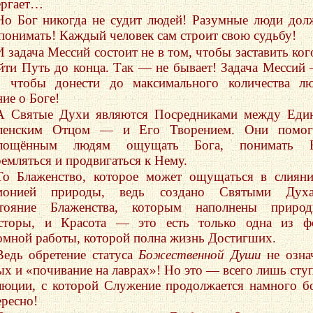
ергает…
Но Бог никогда не судит людей! Разумные люди до
 понимать! Каждый человек сам строит свою судьбу!
И задача Мессий состоит не в том, чтобы заставить ког
йти Путь до конца. Так — не бывает! Задача Мессий
, чтобы донести до максимального количества л
ие о Боге!
А Святые Духи являются Посредниками между Еди
ленским Отцом — и Его Творением. Они помог
площённым людям ощущать Бога, понимать Е
ремляться и продвигаться к Нему.
То Блаженство, которое может ощущаться в слиян
монией природы, ведь создано Святыми Духа
тояние Блаженства, которым наполнены природ
сторы, и Красота — это есть только одна из ф
омной работы, которой полна жизнь Достигших.
Ведь обретение статуса
Божественной Души
не озна
ых и «почивание на лаврах»! Но это — всего лишь сту
люции, с которой Служение продолжается намного б
ересно!