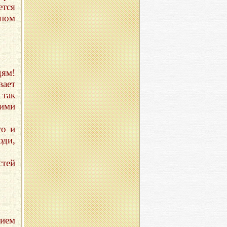
тся
ном
дям!
вает
так
гими
то и
юди,
стей
ием