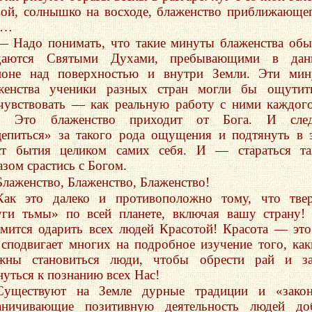
вой, солнышко на восходе, блаженство приближающе
а…
— Надо понимать, что такие минуты блаженства об
даются Святыми Духами, пребывающими в дан
ионе над поверхностью и внутри Земли. Эти мин
женства ученики разных стран могли бы ощутит
чувствовать — как реальную работу с ними каждог
. Это блаженство приходит от Бога. И след
цепиться» за такого рода ощущения и подтянуть в 
ст бытия целиком самих себя. И — стараться та
азом срастись с Богом.
Блаженство, Блаженство, Блаженство!
Как это далеко и противоположно тому, что тве
уги тьмы» по всей планете, включая вашу страну!
емится одарить всех людей Красотой! Красота — это
 сподвигает многих на подробное изучение того, ка
жны становиться люди, чтобы обрести рай и за
нуться к познанию всех Нас!
Существуют на Земле дурные традиции и «закон
аничивающие позитивную деятельность людей доб