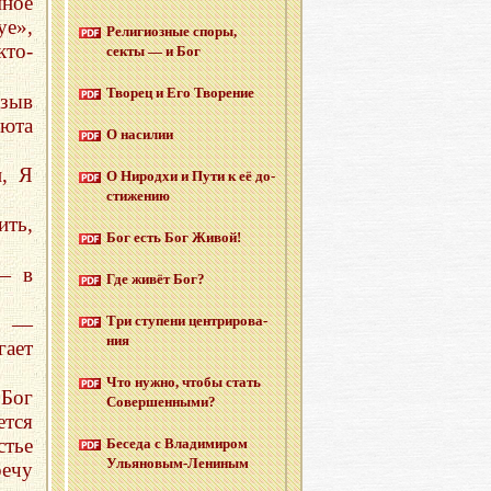
ное
уе»,
Ре­ли­ги­оз­ные споры,
кто-
секты — и Бог
Тво­рец и Его Тво­ре­ние
изыв
юта
О на­си­лии
и, Я
О Ни­род­хи и Пути к её до­
сти­же­нию
ить,
Бог есть Бог Живой!
— в
Где живёт Бог?
й —
Три сту­пе­ни цен­три­ро­ва­
ния
ает
Что нужно, чтобы стать
 Бог
Со­вер­шен­ны­ми?
ется
стье
Бе­се­да с Вла­ди­ми­ром
Улья­но­вым-Ле­ни­ным
речу