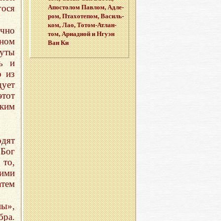
гося
Апо­сто­лом Пав­лом, Ад­ле­
ром, Пта­хо­те­пом, Ва­силь­
ком, Лао, То­том-Ат­лан­
ычно
том, Ари­ад­ной и Нгуэн
ном
Ван Ки
уты
ь и
о из
ует
этот
ким
рдят
 Бог
 то,
кими
тем
ы»,
ра.