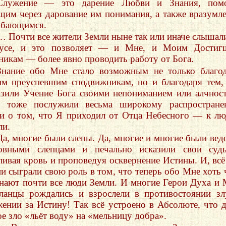
Служение — это дарение Любви и Знания, пом
щим через дарование им понимания, а также вразумл
бающимся.
… Почти все жители Земли ныне так или иначе слышал
усе, и это позволяет — и Мне, и Моим Достиг
никам — более явно проводить работу от Бога.
Знание обо Мне стало возможным не только благо
м преуспевшим сподвижникам, но и благодаря тем,
азили Учение Бога своими непониманием или алчнос
 тоже послужили весьма широкому распростране
ти о том, что Я приходил от Отца Небесного — к л
ли.
Да, многие были слепы. Да, многие и многие были ве
овными слепцами и печально исказили свои судь
ливая кровь и проповедуя осквернение Истины. И, всё
ни сыграли свою роль в том, что теперь обо Мне хоть 
знают почти все люди Земли. И многие Герои Духа и
ланцы рождались и взрослели в противостоянии зл
жении за Истину! Так всё устроено в Абсолюте, что 
ое зло «льёт воду» на «мельницу добра».