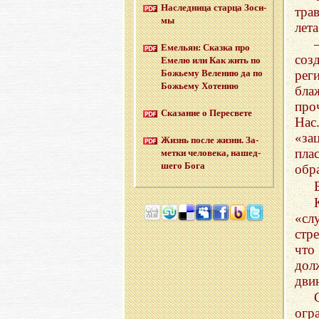
На­след­ни­ца стар­ца Зо­си­
тра
мы
лет
Еме­льян: Сказ­ка про
соз
Емелю или Как жить по
Бо­жье­му Ве­ле­нию да по
рег
Бо­жье­му Хо­те­нию
бла
про
Ска­за­ние о Пе­ре­све­те
Нас
«за
Жизнь после жизни. За­
пла
мет­ки че­ло­ве­ка, на­шед­
ше­го Бога
обр
«сл
стр
что
дол
дви
огр