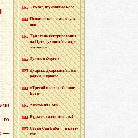
Эко­лог, изу­чав­ший Бога
н
Пси­хи­че­ская са­мо­ре­гу­ля­
ция
Три этапа цен­три­ро­ва­ния
на Пути ду­хов­ной са­мо­ре­
а­ли­за­ции
Джива и буд­дхи
Дхар­ма, Дхар­ма­кайя, Ни­
род­хи, Нир­ва­на
«Тре­тий глаз» и «Солн­це
Бога»
гами
Ана­то­мия Бога
Будь­те осмот­ри­тель­ны!
Его
Сатья Саи Баба — в ци­та­
то —
тах