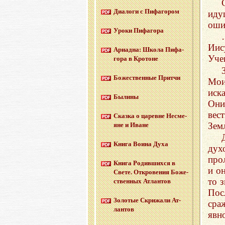
Диа­ло­ги с Пи­фа­го­ром
иду
оши
Уроки Пи­фа­го­ра
Иис
Ари­ад­на: Школа Пи­фа­
Уче
го­ра в Кро­тоне
Бо­же­ствен­ные Прит­чи
Мои
иск
Бы­ли­ны
Они
вес
Сказ­ка о ца­ревне Несме­
Зем
яне и Иване
Книга Воина Духа
дух
про
Книга Ро­див­ших­ся в
и о
Свете. От­кро­ве­ния Бо­же­
то 
ствен­ных Ат­лан­тов
Пос
Зо­ло­тые Cкри­жа­ли Ат­
сра
лан­тов
явн