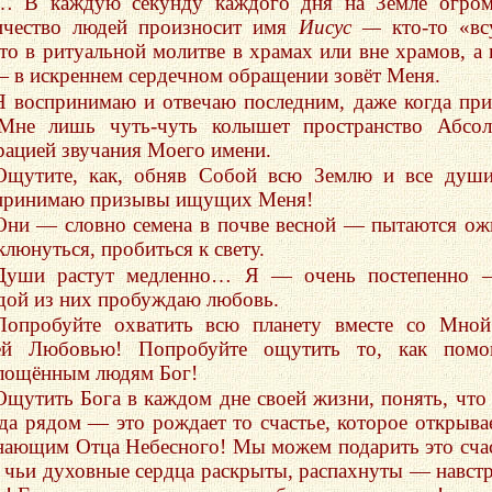
… В каждую секунду каждого дня на Земле огром
ичество людей произносит имя
Иисус —
кто-то «вс
-то в ритуальной молитве в храмах или вне храмов, а 
— в искреннем сердечном обращении зовёт Меня.
Я воспринимаю и отвечаю последним, даже когда пр
Мне лишь чуть-чуть колышет пространство Абсол
рацией звучания Моего имени.
Ощутите, как, обняв Собой всю Землю и все душ
принимаю призывы ищущих Меня!
Они — словно семена в почве весной — пытаются ож
клюнуться, пробиться к свету.
Души растут медленно… Я — очень постепенно 
дой из них пробуждаю любовь.
Попробуйте охватить всю планету вместе со Мно
й Любовью! Попробуйте ощутить то, как помог
лощённым людям Бог!
Ощутить Бога в каждом дне своей жизни, понять, что
гда рядом — это рождает то счастье, которое открыва
нающим Отца Небесного! Мы можем подарить это сча
, чьи духовные сердца раскрыты, распахнуты — навст