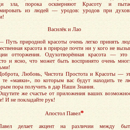
и зла, порока оскверняют Красоту и пытае
мировать из людей — уродов: уродов при духов
и!
Василёк и Лао
— Путь природной красоты очень легко принять лю
ественная красота в природе почти ни у кого не вызы
ции отторжения. Одухотворённая красота — это 
сто и ясно, что может быть воспринято очень мно
ьми!
Доброта, Любовь, Чистота Простота и Красоты — э
ь те «маяки», по которым вас будут находить те л
орым пора получить в дар Наши Знания.
Ощутите же счастье от приложения ваших возможно
е! И не покладайте рук!
*
Апостол Павел
Павел делает акцент на различии между быт