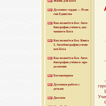
Жизнь для Бога
Ду­хов­ное серд­це — Ре­ли­
гия Един­ства
Как по­зна­ёт­ся Бог. Ав­то­
био­гра­фия учё­но­го, изу­
чав­ше­го Бога
Как по­зна­ёт­ся Бог. Книга
2. Ав­то­био­гра­фии уче­ни­
ков Бога
Как по­зна­ёт­ся Бог. Ав­то­
био­гра­фия учё­но­го: про­
дол­же­ние
Бо­го­цен­тризм
Ду­хов­ная ра­бо­та с
гер
детьми
Уче
Дао­сизм