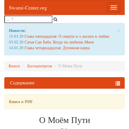
Swami-Center.org
Toggle
navigatio
×
Новости:
15.03.20
Глава пятнадцатая: О смерти и о жизни в любви
03.02.20
Сатья Саи Баба: Когда ты любишь Меня
14.01.20
Глава четырнадцатая: Духовная наука
Книги
Богоцентризм
О Моём Пути
Содержание
Книга в PDF
.
О Моём Пути