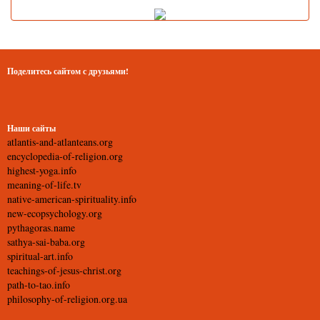
Поделитесь сайтом с друзьями!
Наши сайты
atlantis-and-atlanteans.org
encyclopedia-of-religion.org
highest-yoga.info
meaning-of-life.tv
native-american-spirituality.info
new-ecopsychology.org
pythagoras.name
sathya-sai-baba.org
spiritual-art.info
teachings-of-jesus-christ.org
path-to-tao.info
philosophy-of-religion.org.ua