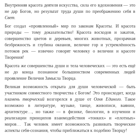
Внутренняя красота деятеля искусства, сила его вдохновения — это
не дар Богов, но результат труда души по преображению себя в
Свет.
Бог создал «проявленный» мир по законам Красоты. И красота
природы — тому доказательство! Красота восходов и закатов,
совершенство цветов и деревьев, многих животных, прозрачная
безбрежность и глубина океанов, величие гор и устремлённость
потоков рек — извечно говорят человеку о величии и красоте
Творения!
Красота же совершенства души и тела человеческих — это есть ещё
не до конца познанное большинством современных людей
проявление Величия Замысла Творца.
Великая возможность открыта для души человеческой — быть
участником совместного творчества с Богом! Это происходит, когда
пламень творческий
возгорелся в душе от
Огня Единого.
Такое
возможно в литературе, музыке, танце, живописи, ваянии,
архитектуре…, но также — в физике, биологии, в изучении и
реализации принципов взаимодействия «тонких» и «плотных»
миров… Так человек имеет возможность развивать творческие
аспекты себя-сознания, чтобы приближаться к подобию Творцу!