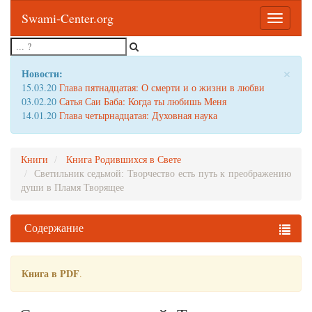
Swami-Center.org
Toggle
navigatio
×
Новости:
15.03.20
Глава пятнадцатая: О смерти и о жизни в любви
03.02.20
Сатья Саи Баба: Когда ты любишь Меня
14.01.20
Глава четырнадцатая: Духовная наука
Книги
Книга Родившихся в Свете
Светильник седьмой: Творчество есть путь к преображению
души в Пламя Творящее
Содержание
Книга в PDF
.