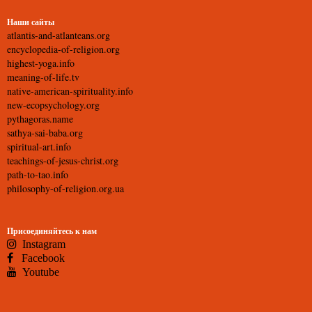
Наши сайты
atlantis-and-atlanteans.org
encyclopedia-of-religion.org
highest-yoga.info
meaning-of-life.tv
native-american-spirituality.info
new-ecopsychology.org
pythagoras.name
sathya-sai-baba.org
spiritual-art.info
teachings-of-jesus-christ.org
path-to-tao.info
philosophy-of-religion.org.ua
Присоединяйтесь к нам
Instagram
Facebook
Youtube