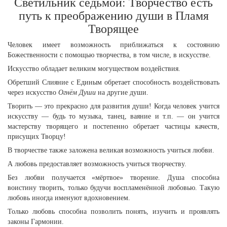
Светильник седьмой: Творчество есть
путь к преображению души в Пламя
Творящее
Человек имеет возможность приближаться к состоянию
Божественности с помощью творчества, в том числе, в искусстве.
Искусство обладает великим могуществом воздействия.
Обретший Слияние с Единым обретает способность воздействовать
через искусство
Огнём Души
на другие души.
Творить — это прекрасно для развития души! Когда человек учится
искусству — будь то музыка, танец, ваяние и т.п. — он учится
мастерству творящего и постепенно обретает частицы качеств,
присущих Творцу!
В творчестве также заложена великая возможность учиться любви.
А любовь предоставляет возможность учиться творчеству.
Без любви получается «мёртвое» творение. Душа способна
воистину творить, только будучи воспламенённой любовью. Такую
любовь иногда именуют вдохновением.
Только любовь способна позволить понять, изучить и проявлять
законы Гармонии.