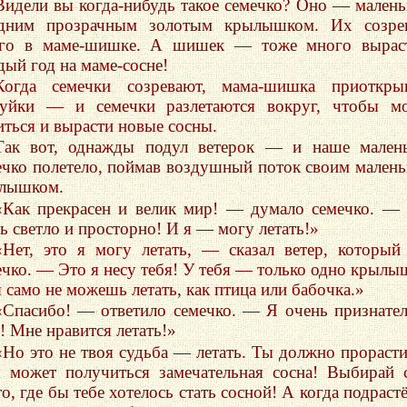
Видели вы когда-нибудь такое семечко? Оно — малень
дним прозрачным золотым крылышком. Их созрев
го в маме-шишке. А шишек — тоже много выраст
дый год на маме-сосне!
Когда семечки созревают, мама-шишка приоткрыв
уйки — и семечки разлетаются вокруг, чтобы мо
иться и вырасти новые сосны.
Так вот, однажды подул ветерок — и наше мален
ечко полетело, поймав воздушный поток своим мален
лышком.
«Как прекрасен и велик мир! — думало семечко. —
сь светло и просторно! И я — могу летать!»
«Нет, это я могу летать, — сказал ветер, который
ечко. — Это я несу тебя! У тебя — только одно крылы
ы само не можешь летать, как птица или бабочка.»
«Спасибо! — ответило семечко. — Я очень признате
! Мне нравится летать!»
«Но это не твоя судьба — летать. Ты должно прорасти
я может получиться замечательная сосна! Выбирай 
о, где бы тебе хотелось стать сосной! А когда подраст