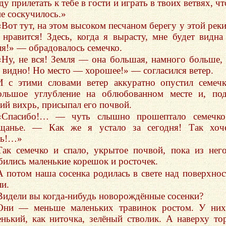
ду прилетать к тебе в гости и играть в твоих ветвях, ч
не соскучилось.»
«Вот тут, на этом высоком песчаном берегу у этой рек
 нравится! Здесь, когда я вырасту, мне будет видна
ля!» — обрадовалось семечко.
«Ну, не вся! Земля — она большая, намного больше,
е видно! Но место — хорошее!» — согласился ветер.
И с этими словами ветер аккуратно опустил семеч
ольшое углубление на облюбованном месте и, по
кий вихрь, присыпал его почвой.
«Спасибо!… — чуть слышно прошептало семечко
щанье. — Как же я устало за сегодня! Так хоче
ть!…»
Так семечко и спало, укрытое почвой, пока из нег
бились маленькие корешок и росточек.
А потом наша сосенка родилась в свете над поверхно
ли.
Видели вы когда-нибудь новорождённые сосенки?
Они — меньше маленьких травинок ростом. У ни
енький, как ниточка, зелёный стволик. А наверху то