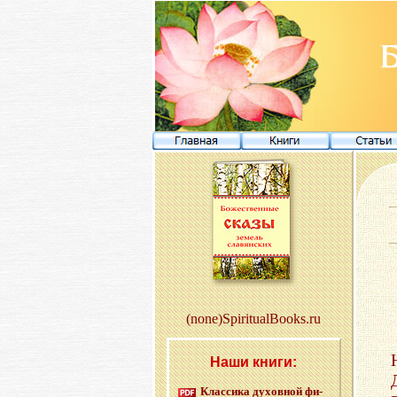
(none)SpiritualBooks.ru
Наши книги:
Клас­си­ка ду­хов­ной фи­