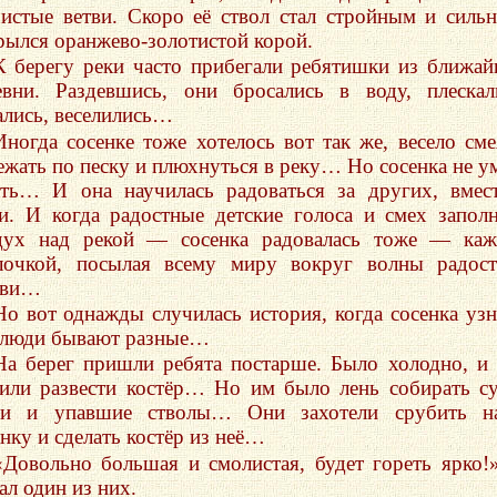
истые ветви. Скоро её ствол стал стройным и силь
рылся оранжево-золотистой корой.
К берегу реки часто прибегали ребятишки из ближа
евни. Раздевшись, они бросались в воду, плескал
ались, веселились…
Иногда сосенке тоже хотелось вот так же, весело сме
ежать по песку и плюхнуться в реку… Но сосенка не у
ать… И она научилась радоваться за других, вмес
и. И когда радостные детские голоса и смех запол
дух над рекой — сосенка радовалась тоже — каж
лочкой, посылая всему миру вокруг волны радос
бви…
Но вот однажды случилась история, когда сосенка узн
 люди бывают разные…
На берег пришли ребята постарше. Было холодно, и
или развести костёр… Но им было лень собирать с
ви и упавшие стволы… Они захотели срубить н
енку и сделать костёр из неё…
«Довольно большая и смолистая, будет гореть ярко
ал один из них.