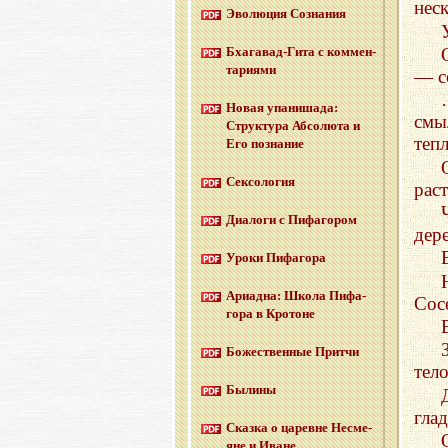
нес
Эво­лю­ция Со­зна­ния
Бха­га­вад-Ги­та с ком­мен­
та­ри­я­ми
— с
Новая упа­ни­ша­да:
смы
Струк­ту­ра Аб­со­лю­та и
тепл
Его по­зна­ние
Сек­со­ло­гия
раст
Диа­ло­ги с Пи­фа­го­ром
дере
Уроки Пи­фа­го­ра
Ари­ад­на: Школа Пи­фа­
Сос
го­ра в Кро­тоне
Бо­же­ствен­ные Прит­чи
тел
Бы­ли­ны
гла
Сказ­ка о ца­ревне Несме­
яне и Иване