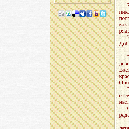
ник
пог
каз
ря
Доб
дев
Вас
кра
Оле
сос
нас
рад
лет