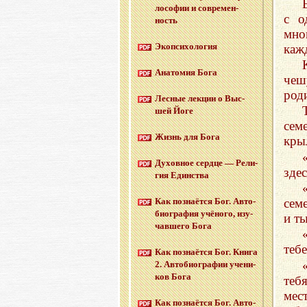
ло­со­фии и со­вре­мен­
с о
ность
мно
Эко­пси­хо­ло­гия
каж
Ана­то­мия Бога
чеш
род
Лес­ные лек­ции о Выс­
шей Йоге
сем
Жизнь для Бога
кры
Ду­хов­ное серд­це — Ре­ли­
зде
гия Един­ства
сем
Как по­зна­ёт­ся Бог. Ав­то­
био­гра­фия учё­но­го, изу­
и т
чав­ше­го Бога
тебе
Как по­зна­ёт­ся Бог. Книга
2. Ав­то­био­гра­фии уче­ни­
ков Бога
теб
мест
Как по­зна­ёт­ся Бог. Ав­то­