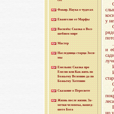
слы
Факир. Наука о чу­де­сах
кос
Еван­ге­лие от Марфы
у не
Ва­си­лёк: Сказ­ка о Вол­
рядо
шеб­ном мире
пот
Ма­стер
и е
На­след­ни­ца стар­ца Зо­си­
сад
мы
луч
Еме­льян: Сказ­ка про
Емелю или Как жить по
Бо­жье­му Ве­ле­нию да по
стар
Бо­жье­му Хо­те­нию
Ска­за­ние о Пе­ре­све­те
пок
Жизнь после жизни. За­
лес
мет­ки че­ло­ве­ка, на­шед­
ше­го Бога
но 