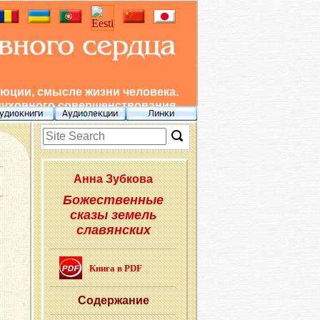
юции, смысле жизни человека.
духовного совершенствования.
Анна Зуб­ко­ва
Божественные
сказы земель
славянских
Книга в PDF
Со­дер­жа­ние