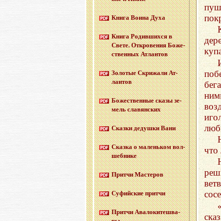
пуш
пок
Книга Воина Духа
Книга Ро­див­ших­ся в
дер
Свете. От­кро­ве­ния Бо­же­
куп
ствен­ных Ат­лан­тов
поб
Зо­ло­тые Cкри­жа­ли Ат­
лан­тов
бег
ним
Бо­же­ствен­ные сказы зе­
воз
мель сла­вян­ских
иго
лю
Сказ­ки де­душ­ки Вани
Сказ­ка о ма­лень­ком вол­
что
шеб­ни­ке
реш
Прит­чи Ма­сте­ров
вет
сос
Су­фий­ские прит­чи
Прит­чи Ава­ло­ки­те­шва­
сказ
ры