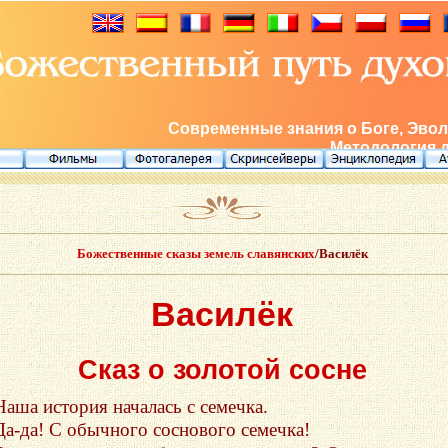
Современные знания о Боге, Эвол
Методология 
Божественные сказы земель славянских
/Василёк
Василёк
Сказ о золотой сосне
Наша история началась с семечка.
Да-да! С обычного соснового семечка!