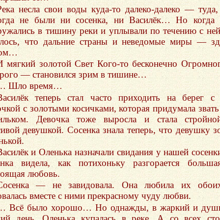
Река несла свои воды куда-то далеко-далеко — туда,
огда не были ни сосенка, ни Василёк… Но когда
ружались в тишину реки и уплывали по течению с ней
алось, что дальние страны и неведомые миры — зд
дом…
И мягкий золотой Свет Кого-то бесконечно Огромно
рого — становился зрим в тишине…
… Шло время…
Василёк теперь стал часто приходить на берег с
очкой с золотыми косичками, которая придумала звать
ильком. Девочка тоже выросла и стала стройно
сивой девушкой. Сосенка знала теперь, что девушку з
нькой.
Василёк и Оленька назначали свидания у нашей сосенк
енка видела, как потихоньку разгорается больш
тоящая любовь.
Сосенка — не завидовала. Она любила их обои
овалась вместе с ними прекрасному чуду любви.
… Всё было хорошо… Но однажды, в жаркий и душ
ний день, Оленька купалась в реке. А со всех ст