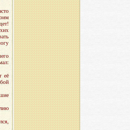
сто
воим
дет!
ухих
рать
огу
шего
мал:
т её
обой
ршие
илию
лся,