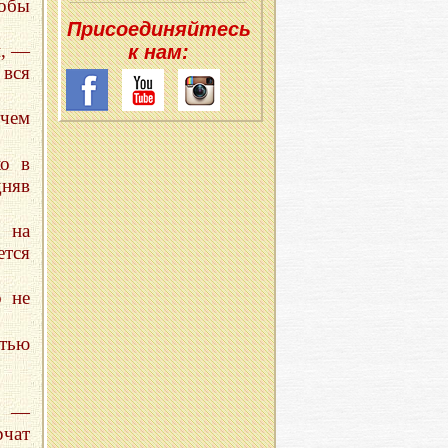
тобы
При­со­еди­няй­тесь
и, —
к нам:
 вся
 чем
ко в
дняв
 на
тся
о не
стью
х —
рчат