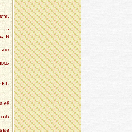
перь
ё не
а, и
льно
лось
чки.
л её
чтоб
овые