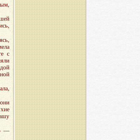
ным,
йшей
ись,
ясь,
мела
те с
няли
дой
тной
ала,
 они
ухие
ашу
!» —