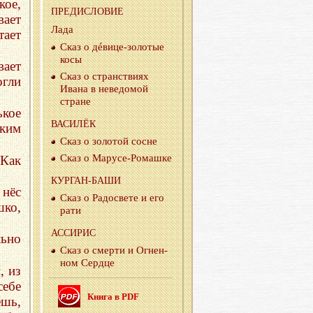
кое,
ПРЕ­ДИ­СЛО­ВИЕ
ает
Лада
ает
Сказ о дéви­це-зо­ло­тые
косы
ает
Сказ о стран­стви­ях
гли
Ивана в неве­до­мой
стране
ькое
ВА­СИ­ЛЁК
ьким
Сказ о зо­ло­той сосне
Сказ о Ма­ру­се-Ро­маш­ке
 Как
КУР­ГАН-БА­ШИ
 нёс
Сказ о Ра­до­све­те и его
шко,
рати
АС­СИ­РИС
льно
Сказ о смер­ти и Ог­нен­
ном Серд­це
, из
себе
Книга в PDF
ёшь,