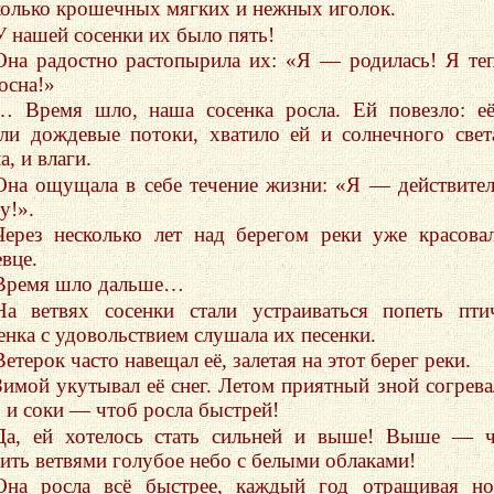
колько крошечных мягких и нежных иголок.
У нашей сосенки их было пять!
Она радостно растопырила их: «Я — родилась! Я те
осна!»
… Время шло, наша сосенка росла. Ей повезло: е
ли дождевые потоки, хватило ей и солнечного свет
а, и влаги.
Она ощущала в себе течение жизни: «Я — действите
у!».
Через несколько лет над берегом реки уже красова
вце.
Время шло дальше…
На ветвях сосенки стали устраиваться попеть пти
енка с удовольствием слушала их песенки.
Ветерок часто навещал её, залетая на этот берег реки.
Зимой укутывал её снег. Летом приятный зной согрева
о и соки — чтоб росла быстрей!
Да, ей хотелось стать сильней и выше! Выше — 
дить ветвями голубое небо с белыми облаками!
Она росла всё быстрее, каждый год отращивая н