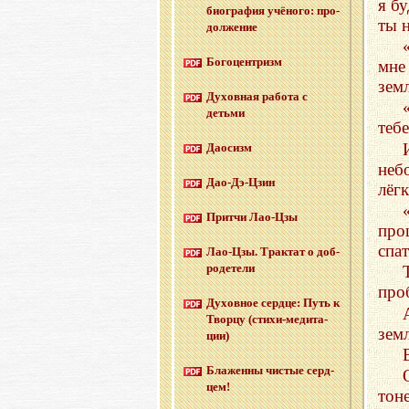
я бу
био­гра­фия учё­но­го: про­
ты 
дол­же­ние
Бо­го­цен­тризм
мне
зем
Ду­хов­ная ра­бо­та с
детьми
теб
Дао­сизм
неб
Дао-Дэ-Цзин
лёг
Прит­чи Лао-Цзы
про
спа
Лао-Цзы. Трак­тат о доб­
ро­де­те­ли
про
Ду­хов­ное серд­це: Путь к
Твор­цу (сти­хи-ме­ди­та­
зем
ции)
Бла­жен­ны чи­стые серд­
цем!
тон