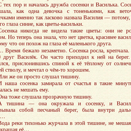
С тех пор и началась дружба сосенки и Василька. Сос
шала, как одна девочка с тоненькими, как вето
ичками именно так ласково назвала Василия — потому,
го глаза синие, как цветы-васильки.
Сосенка никогда не видела такие цветы: они не р
м. Но теперь она знала, что нет цветка, красивее васил
ому что он похож на глаза её маленького друга.
… Время бежало незаметно. Сосенка росла, крепчала.
ё друг Василёк. Он часто приходил к ней на берег
ился, прислонившись спиной к её тёплому от солне
ей стволу, и мечтал о чём-то хорошем.
Или же он просто слушал тишину.
И наша сосенка замирала от счастья в такие мину
алась не мешать ему.
Она тоже слушала прозрачную тишину.
А тишина — она окружала и сосенку, и Василь
рывала собой песчаный берег, была внутри даль
а…
Вода реки тихонько журчала в этой тишине, не мешая
украшая её…