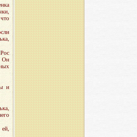
енка
чки,
 что
осли
ька,
 Рос
. Он
чных
ты и
ка,
него
 ей,