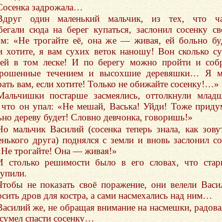
Сосенка задрожала…
Вдруг один маленький мальчик, из тех, что ча
бегали сюда на берег купаться, заслонил сосенку с
ом: «Не трогайте её, она же — живая, ей больно бу
и хотите, я вам сухих веток наношу! Вон сколько с
вей в том леске! И по берегу можно пройти и соб
рошенные течением и высохшие деревяшки… Я м
рать вам, если хотите! Только не обижайте сосенку!…»
Мальчишки постарше засмеялись, оттолкнули млад
, что он упал: «Не мешай, Васька! Уйди! Тоже приду
ьно дереву будет! Словно девчонка, говоришь!»
Но мальчик Василий (сосенка теперь знала, как зову
енького друга) поднялся с земли и вновь заслонил с
 «Не трогайте! Она — живая!»
И столько решимости было в его словах, что ста
тупили.
Чтобы не показать своё поражение, они велели Вас
осить дров для костра, а сами насмехались над ним…
Василий же, не обращая внимание на насмешки, радова
 сумел спасти сосенку…