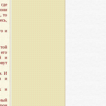
 где
 они
, то
есь,
го и
 той
 его
й и
овут
и. И
ая и
х и
ный
орон