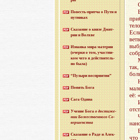
По­весть-прит­ча о Пути и
пут­ни­ках
при
тел
Ска­за­ние о князе Дмит­
Есл
рии и Волх­ве
вет
выб
Из­нан­ка мира ма­те­рии
соб
(очер­ки о том, участ­ни­
ком чего я дей­стви­тель­
но была)
так
бол
“Пу­зы­ри вос­при­я­тия”
мал
По­нять Бога
её:
Сага Одина
отс
Уче­ние Бога
о до­сти­же­
нии Бо­же­ствен­но­го Со­
вер­шен­ства
нан
Ска­за­ние о Раде и Алек­
что
сее