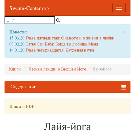
Swami-Center.org
Toggle
navigatio
×
Новости:
15.03.20
Глава пятнадцатая: О смерти и о жизни в любви
03.02.20
Сатья Саи Баба: Когда ты любишь Меня
14.01.20
Глава четырнадцатая: Духовная наука
Книги
Лесные лекции о Высшей Йоге
Лайя-йога
Содержание
Книга в PDF
.
Лайя-йога