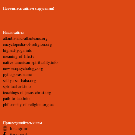
Поделитесь сайтом с друзьями!
Наши сайты
atlantis-and-atlanteans.org
encyclopedia-of-religion.org
highest-yoga.info
meaning-of-life.tv
native-american-spirituality.info
new-ecopsychology.org
pythagoras.name
sathya-sai-baba.org
spiritual-art.info
teachings-of-jesus-christ.org
path-to-tao.info
philosophy-of-religion.org.ua
Присоединяйтесь к нам
Instagram
Facebook