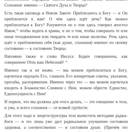
Сознания: именно — Святого Духа и Творца?
Есть такая заповедь в Новом Завете: Приблизьтесь к Богу — и Он
приблизится к вам! О чём здесь идёт речь? Как можно
приблизиться к Богу? Разумеется не о том здесь говорил апостол
Иаков,
*
чтобы ходить в храмы, и не о том, чтобы совершать те или
иные телодвижения или твердить те или иные молитвы. Речь здесь
идёт о приближении себя (как души, сознания) именно по своему
состоянию — к состоянию Творца.
Напомню также и слова Иисуса: Будьте совершенны, как
совершенен Отец ваш Небесный!
*
Именно так и не иначе, — мы можем приблизиться к Богу,
научиться ощущать Его, слышать Его конкретные советы, указания,
просьбы, распоряжения. Именно через это — мы можем научиться
входить в Блаженство Слияния с Ним, можем обрести Единство,
Единосущность с Ним!
И первое, что мы должны для этого делать, — это очищение и тела,
и ума, и всего сознания — от всякой грубости.
Для этого надо и энергоструктуры тела вычистить методами раджа-
йоги — и это лишь уже даст радикальное улучшение состояния
здоровья, а соответственно — и состояния души. (Причём это