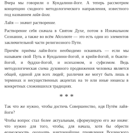
Вчера мы говорили о Кундалини-йоге. А теперь рассмотрим
концепцию сходного методологического направления, известного
под названием
лайя-йога.
Лайя — значит растворение.
Растворение себя сначала в Святом Духе, потом в Изначальном
Сознании, а также во всём Абсолюте — это есть один из элементов
заключительной части религиозного Пути.
Причём приёмы лайя-йоги необходимо осваивать — если мы
называем свой Путь и Кундалини-йогой, и крийя-йогой, и бхакти-
йогой, и буддхи-йогой, и исихазмом, и суфизмом. Ведь
методологическая схема духовного продвижения человека является
общей, единой для всех людей; различия же могут быть лишь в
терминах и несущественных акцентах на те или иные нюансы в
конкретных сложившихся традициях.
* * *
Так что же нужно, чтобы достичь Совершенство, идя Путём лайя-
йоги?
Чтобы вопрос стал более актуальным, сформулирую его же иначе:
что нужно для того, чтобы, для начала, хотя бы обрести
возможность ощущать
наитончайшие проявления Вселенского