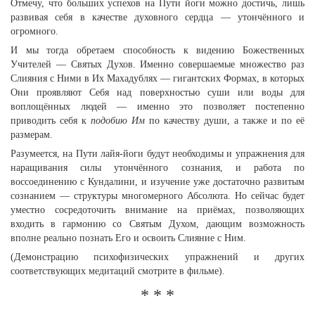
Отмечу, что больших успехов на Пути йоги можно достичь, лишь
развивая себя в качестве духовного сердца — утончённого и
огромного.
И мы тогда обретаем способность к видению Божественных
Учителей — Святых Духов. Именно совершаемые множество раз
Слияния с Ними в Их Махадублях — гигантских Формах, в которых
Они проявляют Себя над поверхностью суши или воды для
воплощённых людей — именно это позволяет постепенно
приводить себя к
подобию Им
по качеству души, а также и по её
размерам.
Разумеется, на Пути лайя-йоги будут необходимы и упражнения для
наращивания силы утончённого сознания, и работа по
воссоединению с Кундалини, и изучение уже достаточно развитым
сознанием — структуры многомерного Абсолюта. Но сейчас будет
уместно сосредоточить внимание на приёмах, позволяющих
входить в гармонию со Святым Духом, дающим возможность
вполне реально познать Его и освоить Слияние с Ним.
(Демонстрацию психофизических упражнений и других
соответствующих медитаций смотрите в фильме).
* * *