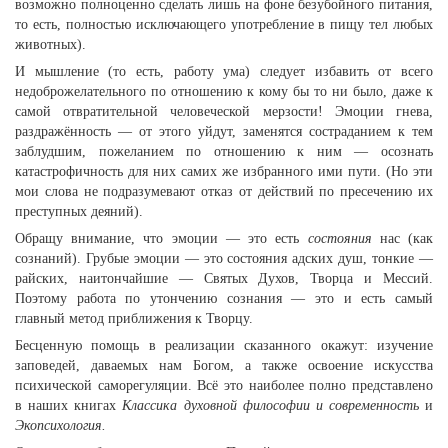
возможно полноценно сделать лишь на фоне безубойного питания,
то есть, полностью исключающего употребление в пищу тел любых
животных).
И мышление (то есть, работу ума) следует избавить от всего
недоброжелательного по отношению к кому бы то ни было, даже к
самой отвратительной человеческой мерзости! Эмоции гнева,
раздражённость — от этого уйдут, заменятся состраданием к тем
заблудшим, пожеланием по отношению к ним — осознать
катастрофичность для них самих же избранного ими пути. (Но эти
мои слова не подразумевают отказ от действий по пресечению их
преступных деяний).
Обращу внимание, что эмоции — это есть
состояния
нас (как
сознаний). Грубые эмоции — это состояния адских душ, тонкие —
райских, наитончайшие — Святых Духов, Творца и Мессий.
Поэтому работа по утончению сознания — это и есть самый
главный метод приближения к Творцу.
Бесценную помощь в реализации сказанного окажут: изучение
заповедей, даваемых нам Богом, а также освоение искусства
психической саморегуляции. Всё это наиболее полно представлено
в наших книгах
Классика духовной философии и современность
и
Экопсихология.