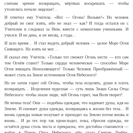
слепым зрение возвращать, мёртвых воскрешать — чтобы
утолились печали людские!…
И ответил ему Учитель: «Вот — Огонь! Возьми!» Но человек
добрый не смог взять, ибо не знал — как? И тогда остался он с
Учителем и следовал за Ним, вместе с немногими учениками. И
учился. И не день, и не месяц, а годы…
И шло время… И стал видеть добрый человек — целое Море Огня
Сияющего. Но взять не мог…
И сказал ему Учитель: «Только тот сможет Огонь нести — кто сам
тем Огнём станет! Только сердце человеческое — способно Море
Огня вмещать Неопаляющего! Только Человек Преображённый —
может стать на Земле источником Огня Небесного!
Но не затем горит сей Огонь, чтобы тела исцелять, души в плоть
возвращать… Исцеления чудесные — суть лишь Знаки Силы Отца
Небесного: чтобы знали люди, чей Огонь горит, чья Воля творит!
Не вечны тела! Они — подобны одеждам, что надевает душа, идя на
Землю. И снимает душа одежды, возвращаясь к жизни без тела… И
вновь одежды новые получает и приходит на Землю потом вновь и
вновь… И до тех пор так происходит, пока, сбросив одежды, не
остаётся душа столь чиста и прекрасна, что достойна становится —
войти в Покои Отца Небесного: ибо стала Светом Любви,