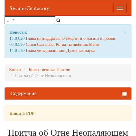
Swami-Center.org
Toggle
navigatio
×
Новости:
15.03.20
Глава пятнадцатая: О смерти и о жизни в любви
03.02.20
Сатья Саи Баба: Когда ты любишь Меня
14.01.20
Глава четырнадцатая: Духовная наука
Книги
Божественные Притчи
Притча об Огне Неопаляющем
Содержание
Книга в PDF
.
Притча об Огне Неопаляющем