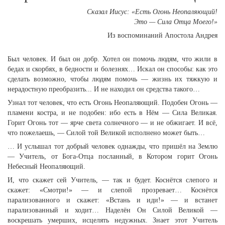
Сказал Иисус: «Есть Огонь Неопаляющий!
Это — Сила Отца Моего!»
Из воспоминаний Апостола Андрея
Был человек. И был он добр. Хотел он помочь людям, что жили в
бедах и скорбях, в бедности и болезнях… Искал он способы: как это
сделать возможно, чтобы людям помочь — жизнь их тяжкую и
нерадостную преобразить... И не находил он средства такого…
Узнал тот человек, что есть Огонь Неопаляющий. Подобен Огонь —
пламени костра, и не подобен: ибо есть в Нём — Сила Великая.
Горит Огонь тот — ярче света солнечного — и не обжигает. И всё,
что пожелаешь, — Силой той Великой исполнено может быть…
… И услышал тот добрый человек однажды, что пришёл на Землю
— Учитель, от Бога-Отца посланный, в Котором горит Огонь
Небесный Неопаляющий.
И, что скажет сей Учитель, — так и будет. Коснётся слепого и
скажет: «Смотри!» — и слепой прозревает… Коснётся
парализованного и скажет: «Встань и иди!» — и встанет
парализованный и ходит… Наделён Он Силой Великой —
воскрешать умерших, исцелять недужных. Знает этот Учитель