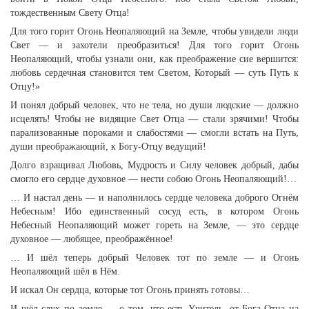
тождественным Свету Отца!
Для того горит Огонь Неопаляющий на Земле, чтобы увидели люди
Свет — и захотели преобразиться! Для того горит Огонь
Неопаляющий, чтобы узнали они, как преображение сие вершится:
любовь сердечная становится тем Светом, Который — суть Путь к
Отцу!»
И понял добрый человек, что не тела, но души людские — должно
исцелять! Чтобы не видящие Свет Отца — стали зрячими! Чтобы
парализованные пороками и слабостями — смогли встать на Путь,
души преображающий, к Богу-Отцу ведущий!
Долго взращивал Любовь, Мудрость и Силу человек добрый, дабы
смогло его сердце духовное — нести собою Огонь Неопаляющий!…
… И настал день — и наполнилось сердце человека доброго Огнём
Небесным! Ибо единственный сосуд есть, в котором Огонь
Небесный Неопаляющий может гореть на Земле, — это сердце
духовное — любящее, преображённое!
… И шёл теперь добрый Человек тот по земле — и Огонь
Неопаляющий шёл в Нём.
И искал Он сердца, которые тот Огонь принять готовы…
И шёл слух по земле — о том, что есть Учитель, от Бога-Отца на