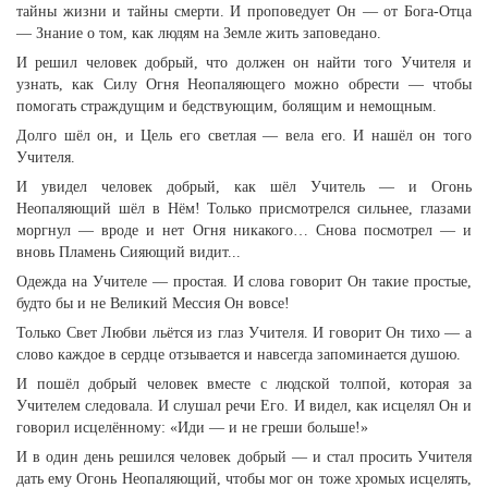
тайны жизни и тайны смерти. И проповедует Он — от Бога-Отца
— Знание о том, как людям на Земле жить заповедано.
И решил человек добрый, что должен он найти того Учителя и
узнать, как Силу Огня Неопаляющего можно обрести — чтобы
помогать страждущим и бедствующим, болящим и немощным.
Долго шёл он, и Цель его светлая — вела его. И нашёл он того
Учителя.
И увидел человек добрый, как шёл Учитель — и Огонь
Неопаляющий шёл в Нём! Только присмотрелся сильнее, глазами
моргнул — вроде и нет Огня никакого… Снова посмотрел — и
вновь Пламень Сияющий видит...
Одежда на Учителе — простая. И слова говорит Он такие простые,
будто бы и не Великий Мессия Он вовсе!
Только Свет Любви льётся из глаз Учителя. И говорит Он тихо — а
слово каждое в сердце отзывается и навсегда запоминается душою.
И пошёл добрый человек вместе с людской толпой, которая за
Учителем следовала. И слушал речи Его. И видел, как исцелял Он и
говорил исцелённому: «Иди — и не греши больше!»
И в один день решился человек добрый — и стал просить Учителя
дать ему Огонь Неопаляющий, чтобы мог он тоже хромых исцелять,