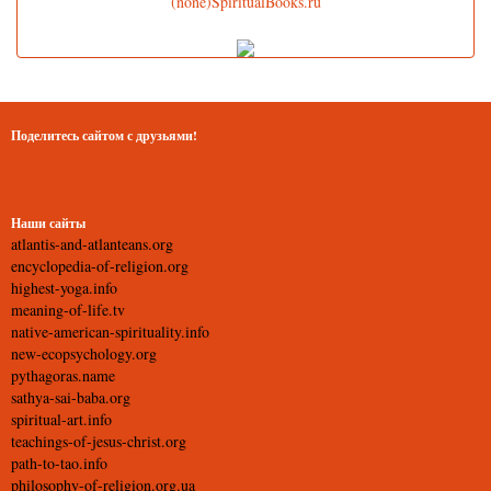
(none)SpiritualBooks.ru
Поделитесь сайтом с друзьями!
Наши сайты
atlantis-and-atlanteans.org
encyclopedia-of-religion.org
highest-yoga.info
meaning-of-life.tv
native-american-spirituality.info
new-ecopsychology.org
pythagoras.name
sathya-sai-baba.org
spiritual-art.info
teachings-of-jesus-christ.org
path-to-tao.info
philosophy-of-religion.org.ua