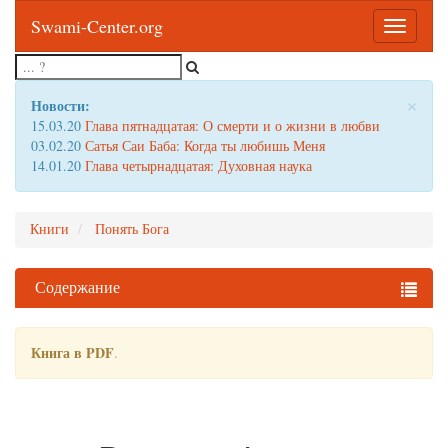
Swami-Center.org
Toggle
navigatio
×
Новости:
15.03.20
Глава пятнадцатая: О смерти и о жизни в любви
03.02.20
Сатья Саи Баба: Когда ты любишь Меня
14.01.20
Глава четырнадцатая: Духовная наука
Книги
Понять Бога
Содержание
Книга в PDF
.