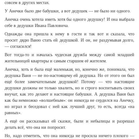
совсем в других местах.
У Анечки было две бабушки, а вот дедушек — не было ни одного.
Анечка очень хотела иметь хотя бы одного дедушку! И она выбрала
себе в дедушки Ивана Павловича.
Однажды она пришла к нему в гости и так вот и сказала, что
просит дядю Ваню стать ей дедушкой. И он, не раздумывая долго,
— согласился!
Вот тогда-то и началась чудесная дружба между самой младшей
жительницей квартиры и самым старшим её жителем.
Анечка, хоть и была ещё маленькая, но, конечно же, понимала, что
дедушка Ваня — не по-настоящему ей дедушка. Но от этого он был
ещё более замечательным дедушкой! Потому — что настоящие
дедушки должны не только хвалить, но и строго воспитывать своих
внучат, как это делают и настоящие бабушки. А дедушка Ваня был
как бы немножко «волшебным»: он никогда не сердился на Анечку,
но играл и беседовал с ней как лучший друг, то есть, всегда «на
равных».
А ещё он рассказывал ей сказки, были и небылицы и разрешал
делать всё, что она ни попросит.
Но, надо отметить, что она никогда не просила ничего плохого —