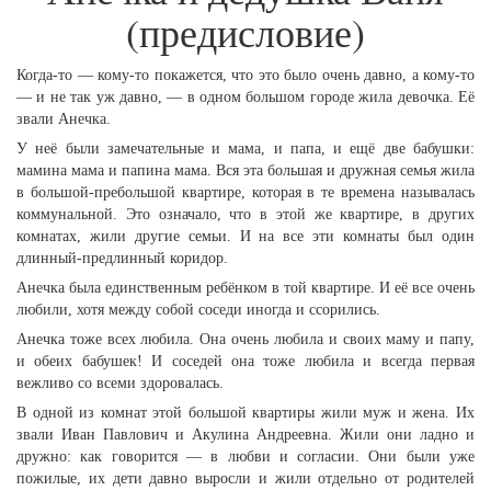
(предисловие)
Когда-то — кому-то покажется, что это было очень давно, а кому-то
— и не так уж давно, — в одном большом городе жила девочка. Её
звали Анечка.
У неё были замечательные и мама, и папа, и ещё две бабушки:
мамина мама и папина мама. Вся эта большая и дружная семья жила
в большой-пребольшой квартире, которая в те времена называлась
коммунальной. Это означало, что в этой же квартире, в других
комнатах, жили другие семьи. И на все эти комнаты был один
длинный-предлинный коридор.
Анечка была единственным ребёнком в той квартире. И её все очень
любили, хотя между собой соседи иногда и ссорились.
Анечка тоже всех любила. Она очень любила и своих маму и папу,
и обеих бабушек! И соседей она тоже любила и всегда первая
вежливо со всеми здоровалась.
В одной из комнат этой большой квартиры жили муж и жена. Их
звали Иван Павлович и Акулина Андреевна. Жили они ладно и
дружно: как говорится — в любви и согласии. Они были уже
пожилые, их дети давно выросли и жили отдельно от родителей