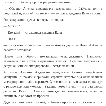
потому, что была доброй и разумной девочкой.
… Обычно Анечка спрашивала разрешения у бабушек или у
родителей и, если ей позволяли, — то шла к дедушке Ване в гости.
Она аккуратно стучала в дверь и говорила:
— Можно?
— Кто там? — спрашивал дедушка Ваня.
— Это я…
— Тогда заходи! — приветствовал Анечку дедушка Ваня. И Анечка
радостно заходила!
Потом она обычно показывала «выступление». Например,
танцевала или читала выученный стишок. Акулина Андреевна и
дедушка Ваня ей аплодировали и всегда хвалили.
А потом Акулина Андреевна предлагала Анечке попробовать
угощение: пирожки с грибами, стряпать которые она была великая
мастерица, или чай с вареньем. Затем она тихонько садилась на стул
с рукодельем или уходила на кухню готовить еду — и в разговоры
дедушки Вани с Анечкой никогда не вмешивалась, если её
специально об этом не просили.
Дедушка Ваня тоже пил чай, и Анечка просила его рассказать что-