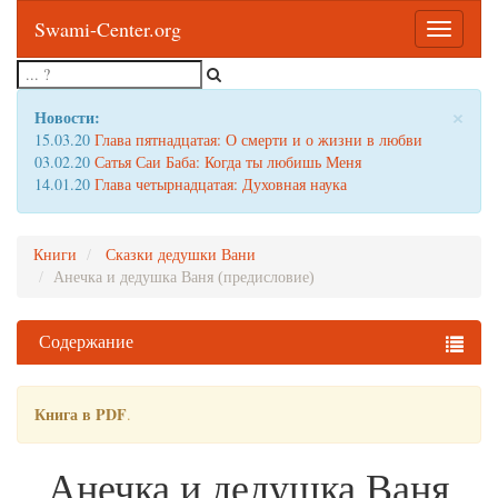
Swami-Center.org
Toggle
navigatio
×
Новости:
15.03.20
Глава пятнадцатая: О смерти и о жизни в любви
03.02.20
Сатья Саи Баба: Когда ты любишь Меня
14.01.20
Глава четырнадцатая: Духовная наука
Книги
Сказки дедушки Вани
Анечка и дедушка Ваня (предисловие)
Содержание
Книга в PDF
.
Анечка и дедушка Ваня