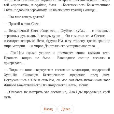
той «пропасти», в
глубине
, была — Бесконечность Божественного
Света, подобная огромному, не имеющему границ Солнцу…
— Что мне теперь делать?
— Прыгай в этот Свет!
… Бесконечный Свет обнял его… Глубже, глубже — с помощью
огромных рук великой теперь души… Он сам стал этим Светом —
и смотрел теперь из Него, будучи Им, в ту сторону, где на границе
мира материи — и миров Дэ стояло его материальное тело…
… Лао-Цзы сделал усилие и посмотрел вновь глазами тела.
Пропасти видно не было… Взошедшее солнце ласкало и
пригревало…
… Тогда он вновь вернулся в состояние медитации, подаренной
Хуан-Ди. Сияющая Бесконечность предстала пред ним.
Погрузившись в Неё и став Ею, он мог сам быть источником того
Живого Божественного Огнеподобного Света-Любви!
… Стараясь не потерять это состояние, Лао-Цзы продолжил свой
путь.
Назад
Далее