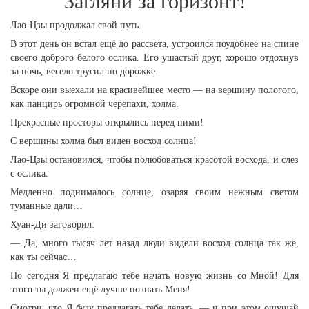
Загляни за горизонт!
Лао-Цзы продолжал свой путь.
В этот день он встал ещё до рассвета, устроился поудобнее на спине
своего доброго белого ослика. Его ушастый друг, хорошо отдохнув
за ночь, весело трусил по дорожке.
Вскоре они выехали на красивейшее место — на вершину пологого,
как панцирь огромной черепахи, холма.
Прекрасные просторы открылись перед ними!
С вершины холма был виден восход солнца!
Лао-Цзы остановился, чтобы полюбоваться красотой восхода, и слез
с ослика.
Медленно поднималось солнце, озаряя своим нежным светом
туманные дали…
Хуан-Ди заговорил:
— Да, много тысяч лет назад люди видели восход солнца так же,
как ты сейчас…
Но сегодня Я предлагаю тебе начать новую жизнь со Мной! Для
этого ты должен ещё лучше познать Меня!
Смотри, что Я буду предлагать тебе делать, — и при этом ощущай