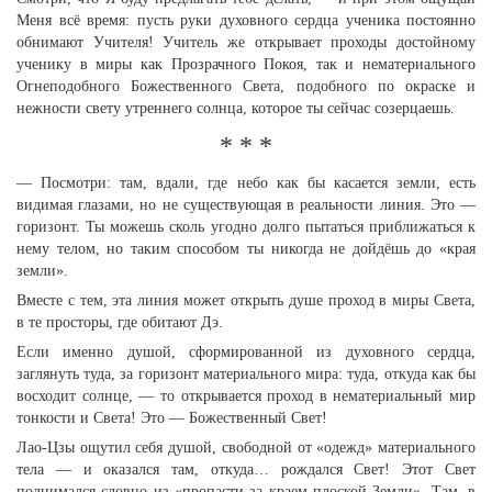
Меня всё время: пусть руки духовного сердца ученика постоянно
обнимают Учителя! Учитель же открывает проходы достойному
ученику в миры как Прозрачного Покоя, так и нематериального
Огнеподобного Божественного Света, подобного по окраске и
нежности свету утреннего солнца, которое ты сейчас созерцаешь.
* * *
— Посмотри: там, вдали, где небо как бы касается земли, есть
видимая глазами, но не существующая в реальности линия. Это —
горизонт. Ты можешь сколь угодно долго пытаться приближаться к
нему телом, но таким способом ты никогда не дойдёшь до «края
земли».
Вместе с тем, эта линия может открыть душе проход в миры Света,
в те просторы, где обитают Дэ.
Если именно душой, сформированной из духовного сердца,
заглянуть туда, за горизонт материального мира: туда, откуда как бы
восходит солнце, — то открывается проход в нематериальный мир
тонкости и Света! Это — Божественный Свет!
Лао-Цзы ощутил себя душой, свободной от «одежд» материального
тела — и оказался там, откуда… рождался Свет! Этот Свет
поднимался словно из «пропасти за краем плоской Земли». Там, в