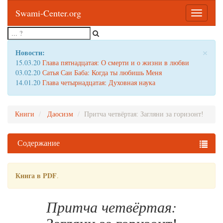
Swami-Center.org
Toggle
navigatio
×
Новости:
15.03.20
Глава пятнадцатая: О смерти и о жизни в любви
03.02.20
Сатья Саи Баба: Когда ты любишь Меня
14.01.20
Глава четырнадцатая: Духовная наука
Книги
Даосизм
Притча четвёртая: Загляни за горизонт!
Содержание
Книга в PDF
.
Притча четвёртая: