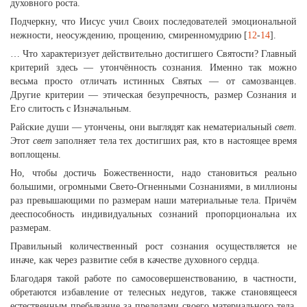
духовного роста.
Подчеркну, что Иисус учил Своих последователей эмоциональной
нежности, неосуждению, прощению, смиренномудрию [
12
-
14
].
… Что характеризует действительно достигшего Святости? Главный
критерий здесь — утончённость сознания. Именно так можно
весьма просто отличать истинных Святых — от самозванцев.
Другие критерии — этическая безупречность, размер Сознания и
Его слитость с Изначальным.
Райские души — утончены, они выглядят как нематериальный
свет
.
Этот
свет
заполняет тела тех достигших рая, кто в настоящее время
воплощены.
Но, чтобы достичь Божественности, надо становиться реально
большими, огромными Свето-Огненными Сознаниями, в миллионы
раз превышающими по размерам наши материальные тела. Причём
дееспособность индивидуальных сознаний пропорциональна их
размерам.
Правильный количественный рост сознания осуществляется не
иначе, как через развитие себя в качестве духовного сердца.
Благодаря такой работе по самосовершенствованию, в частности,
обретаются избавление от телесных недугов, также становящееся
естественным пребывание за пределами своего материального тела,