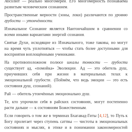
Абсолют — реально многомерен. Его многомерность познаваема
развитым человеческим сознанием.
Пространственные мерности (эоны, локи) различаются по
уровню
грубости — утончённости.
Изначальное Сознание является Наитончайшим в сравнении со
всеми иными вариантами энергий сознания.
Святые Духи, исходящие из Изначального, тоже таковы, но могут
на время чуть уплотняться — чтобы стать более доступными для
восприятия воплощёнными учениками.
На противоположном полюсе
шкалы тонкости — грубости
существует ад, «помойка» Эволюции. Ад — это обитель душ,
приучивших себя при жизни в материальных телах к
эмоциональной грубости. (Поймём, что ведь эмоции — это есть
состояния душ, сознаний).
Рай — обитель утончённых эмоционально душ.
Те, кто упрочили себя в райских состояниях, могут постепенно
расти дальше — к состояниям Божественным.
Если говорить о том же в терминах Бхагавад-Гиты [
4
,
12
], то Путь к
Богу пролегает через ступень саттвы — чистоты в эмоциональных
состояниях и мыслях, в этике и в понимании закономерностей