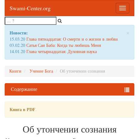
Swami-Center.org
Toggle
navigatio
×
Новости:
15.03.20
Глава пятнадцатая: О смерти и о жизни в любви
03.02.20
Сатья Саи Баба: Когда ты любишь Меня
14.01.20
Глава четырнадцатая: Духовная наука
Книги
Учение Бога
Об утончении сознания
Содержание
Книга в PDF
.
Об утончении сознания