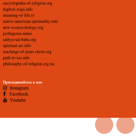
encyclopedia-of-religion.org
highest-yoga.info
meaning-of-life.tv
native-american-spirituality.info
new-ecopsychology.org
pythagoras.name
sathya-sai-baba.org
spiritual-art.info
teachings-of-jesus-christ.org
path-to-tao.info
philosophy-of-religion.org.ua
Присоединяйтесь к нам
Instagram
Facebook
Youtube