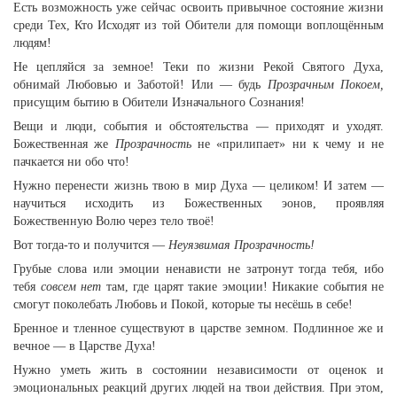
Есть возможность уже сейчас освоить привычное состояние жизни
среди Тех, Кто Исходят из той Обители для помощи воплощённым
людям!
Не цепляйся за земное! Теки по жизни Рекой Святого Духа,
обнимай Любовью и Заботой! Или — будь
Прозрачным Покоем,
присущим бытию в Обители Изначального Сознания!
Вещи и люди, события и обстоятельства — приходят и уходят.
Божественная же
Прозрачность
не «прилипает» ни к чему и не
пачкается ни обо что!
Нужно перенести жизнь твою в мир Духа — целиком! И затем —
научиться исходить из Божественных эонов, проявляя
Божественную Волю через тело твоё!
Вот тогда-то и получится —
Неуязвимая Прозрачность!
Грубые слова или эмоции ненависти не затронут тогда тебя, ибо
тебя
совсем нет
там, где царят такие эмоции! Никакие события не
смогут поколебать Любовь и Покой, которые ты несёшь в себе!
Бренное и тленное существуют в царстве земном. Подлинное же и
вечное — в Царстве Духа!
Нужно уметь жить в состоянии независимости от оценок и
эмоциональных реакций других людей на твои действия. При этом,