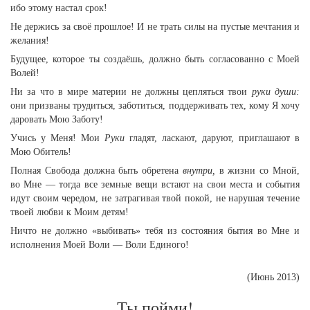
ибо этому настал срок!
Не держись за своё прошлое! И не трать силы на пустые мечтания и
желания!
Будущее, которое ты создаёшь, должно быть согласованно с Моей
Волей!
Ни за что в мире материи не должны цепляться твои
руки души:
они призваны трудиться, заботиться, поддерживать тех, кому Я хочу
даровать Мою Заботу!
Учись у Меня! Мои
Руки
гладят, ласкают, даруют, приглашают в
Мою Обитель!
Полная Свобода должна быть обретена
внутри,
в жизни со Мной,
во Мне — тогда все земные вещи встают на свои места и события
идут своим чередом, не затрагивая твой покой, не нарушая течение
твоей любви к Моим детям!
Ничто не должно «выбивать» тебя из состояния бытия во Мне и
исполнения Моей Воли — Воли Единого!
(Июнь 2013)
Ты пойми!