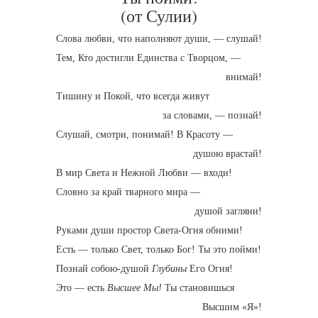
(от Сулии)
Слова любви, что наполняют души, — слушай!
Тем, Кто достигли Единства с Творцом, —
внимай!
Тишину и Покой, что всегда живут
за словами, — познай!
Слушай, смотри, понимай! В Красоту —
душою врастай!
В мир Света и Нежной Любви — входи!
Словно за край тварного мира —
душой загляни!
Руками души простор Света-Огня обними!
Есть — только Свет, только Бог! Ты это пойми!
Познай собою-душой
Глубины
Его Огня!
Это — есть
Высшее Мы!
Ты становишься
Высшим «Я»!