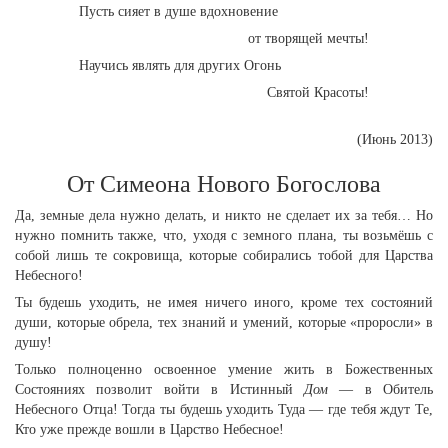
Пусть сияет в душе вдохновение
от творящей мечты!
Научись являть для других Огонь
Святой Красоты!
(Июнь 2013)
От Симеона Нового Богослова
Да, земные дела нужно делать, и никто не сделает их за тебя… Но
нужно помнить также, что, уходя с земного плана, ты возьмёшь с
собой лишь те cокровища, которые собирались тобой для Царства
Небесного!
Ты будешь уходить, не имея ничего иного, кроме тех состояний
души, которые обрела, тех знаний и умений, которые «проросли» в
душу!
Только полноценно освоенное умение жить в Божественных
Состояниях позволит войти в Истинный
Дом
— в Обитель
Небесного Отца! Тогда ты будешь уходить Туда — где тебя ждут Те,
Кто уже прежде вошли в Царство Небесное!