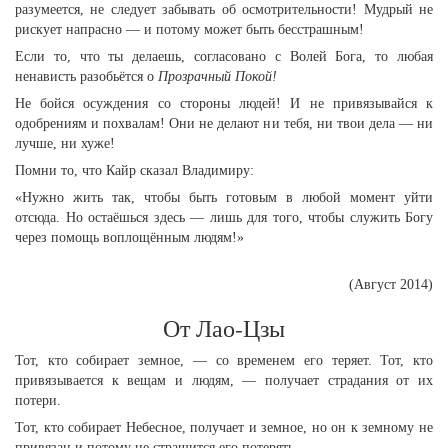
разумеется, не следует забывать об осмотрительности! Мудрый не
рискует напрасно — и потому может быть бесстрашным!
Если то, что ты делаешь, согласовано с Волей Бога, то любая
ненависть разобьётся о
Прозрачный Покой!
Не бойся осуждения со стороны людей! И не привязывайся к
одобрениям и похвалам! Они не делают ни тебя, ни твои дела — ни
лучше, ни хуже!
Помни то, что Кайр сказал Владимиру:
«Нужно жить так, чтобы быть готовым в любой момент уйти
отсюда. Но остаёшься здесь — лишь для того, чтобы служить Богу
через помощь воплощённым людям!»
(Август 2014)
От Лао-Цзы
Тот, кто собирает земное, — со временем его теряет. Тот, кто
привязывается к вещам и людям, — получает страдания от их
потери.
Тот, кто собирает Небесное, получает и земное, но он к земному не
привязан и потому не страшится его потерять.