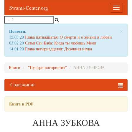
Swami-Center.org
Toggle
navigatio
×
Новости:
15.03.20
Глава пятнадцатая: О смерти и о жизни в любви
03.02.20
Сатья Саи Баба: Когда ты любишь Меня
14.01.20
Глава четырнадцатая: Духовная наука
Книги
“Пузыри восприятия”
АННА ЗУБКОВА
Содержание
Книга в PDF
.
АННА ЗУБКОВА