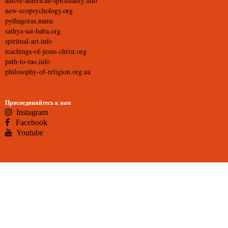
native-american-spirituality.info
new-ecopsychology.org
pythagoras.name
sathya-sai-baba.org
spiritual-art.info
teachings-of-jesus-christ.org
path-to-tao.info
philosophy-of-religion.org.ua
Присоединяйтесь к нам
Instagram
Facebook
Youtube