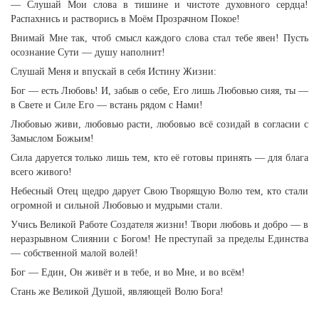
— Слушай Мои слова в тишине и чистоте духовного сердца!
Распахнись и растворись в Моём Прозрачном Покое!
Внимай Мне так, чтоб смысл каждого слова стал тебе явен! Пусть
осознание Сути — душу наполнит!
Слушай Меня и впускай в себя Истину Жизни:
Бог — есть Любовь! И, забыв о себе, Его лишь Любовью сияя, ты —
в Свете и Силе Его — встань рядом с Нами!
Любовью живи, любовью расти, любовью всё созидай в согласии с
Замыслом Божьим!
Сила даруется только лишь тем, кто её готовы принять — для блага
всего живого!
Небесный Отец щедро дарует Свою Творящую Волю тем, кто стали
огромной и сильной Любовью и мудрыми стали.
Учись Великой Работе Создателя жизни! Твори любовь и добро — в
неразрывном Слиянии с Богом! Не преступай за пределы Единства
— собственной малой волей!
Бог — Един, Он живёт и в тебе, и во Мне, и во всём!
Стань же Великой Душой, являющей Волю Бога!