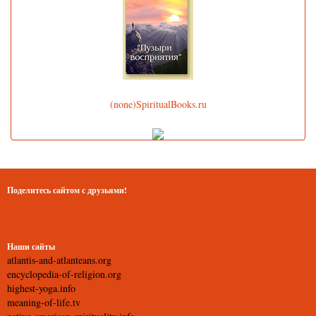
(none)SpiritualBooks.ru
Поделитесь сайтом с друзьями!
Наши сайты
atlantis-and-atlanteans.org
encyclopedia-of-religion.org
highest-yoga.info
meaning-of-life.tv