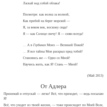
Ласкай над собой облака!
Посмотри: как волна за волной,
Как прибой на берег морской —
Я, за веком век, восхожу сюда!
Я — как Солнце свечу! Я — сияю всегда!
… А в
Глубинах
Моих — Великий Покой!
… Я все тайны Мои раскрыл пред тобой!
Становись же — Одно со Мной!
Научись жить, как Я! Стань — Мной!
(Май 2013)
От Адлера
Принимай и отпускай — легко! Всё, что приходит, — ведь посылаю
Я!
Всё, что уходит из твоей жизни, — тоже происходит по Моей Воле,