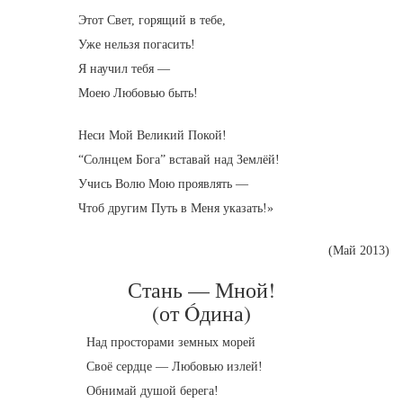
Этот Свет, горящий в тебе,
Уже нельзя погасить!
Я научил тебя —
Моею Любовью быть!
Неси Мой Великий Покой!
“Солнцем Бога” вставай над Землёй!
Учись Волю Мою проявлять —
Чтоб другим Путь в Меня указать!»
(Май 2013)
Стань — Мной!
(от Óдина)
Над просторами земных морей
Своё сердце — Любовью излей!
Обнимай душой берега!