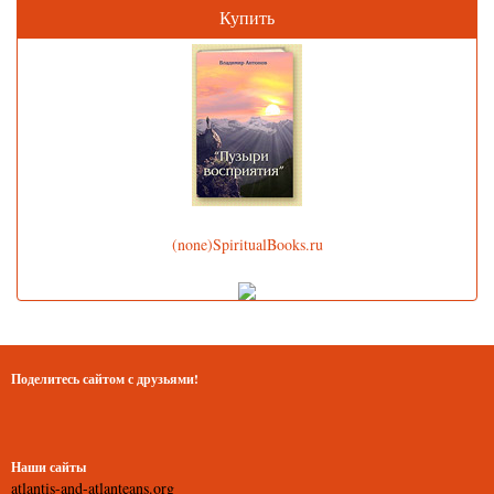
Купить
(none)SpiritualBooks.ru
Поделитесь сайтом с друзьями!
Наши сайты
atlantis-and-atlanteans.org