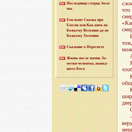
сло
На­след­ни­ца стар­ца Зо­си­
мы
что
сме
Еме­льян: Сказ­ка про
«Ка
Емелю или Как жить по
сме
Бо­жье­му Ве­ле­нию да по
Бо­жье­му Хо­те­нию
том
Ска­за­ние о Пе­ре­све­те
може
Жизнь после жизни. За­
мет­ки че­ло­ве­ка, на­шед­
ше­го Бога
что
общ
шир
две
вер
меш