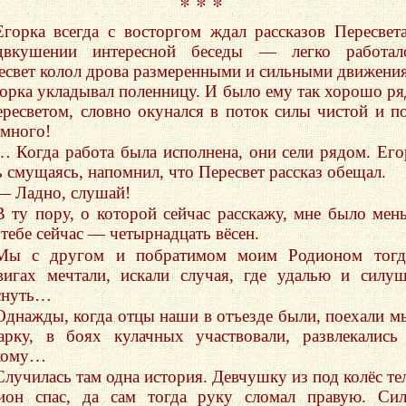
* * *
Егорка всегда с восторгом ждал рассказов Пересвет
двкушении интересной беседы — легко работало
есвет колол дрова размеренными и сильными движени
горка укладывал поленницу. И было ему так хорошо р
ересветом, словно окунался в поток силы чистой и п
емного!
… Когда работа была исполнена, они сели рядом. Его
ь смущаясь, напомнил, что Пересвет рассказ обещал.
— Ладно, слушай!
В ту пору, о которой сейчас расскажу, мне было мен
 тебе сейчас — четырнадцать вёсен.
Мы с другом и побратимом моим Родионом тогд
вигах мечтали, искали случая, где удалью и силу
снуть…
Однажды, когда отцы наши в отъезде были, поехали м
арку, в боях кулачных участвовали, развлекались
кому…
Случилась там одна история. Девчушку из под колёс те
ион спас, да сам тогда руку сломал правую. Си