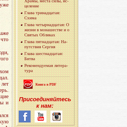
Храмы, места силы, ис­
 уже
це­ле­ние
Глава три­на­дца­тая:
Схима
Глава че­тыр­на­дца­тая: О
жизни в мо­на­ше­стве и о
даже
Свя­тых Об­ли­ках
 что
Глава пят­на­дца­тая: На­
пут­ствия Сер­гия
юди,
Глава шест­на­дца­тая:
того
Битва
Ре­ко­мен­ду­е­мая ли­те­ра­
ахом
ту­ра
дал.
 лет
Книга в PDF
ерь.
ещие
При­со­еди­няй­тесь
лы и
к нам:
лся
скую