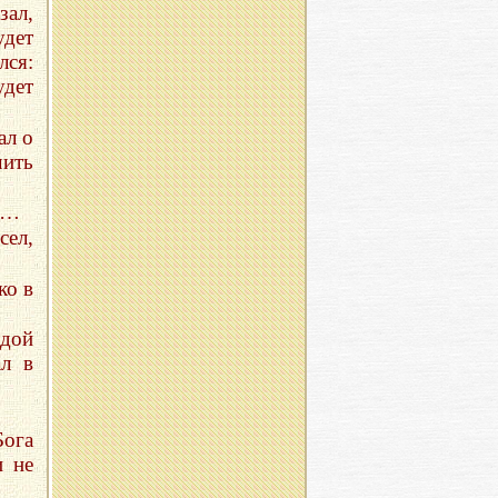
зал,
удет
лся:
дет
ал о
чить
ие…
сел,
ко в
дой
ал в
ога
и не