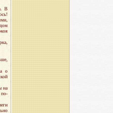
а. В
сь!
ями,
ядом
окоя
рка,
ьше,
а о
шкой
ы на
 по-
леги
льно