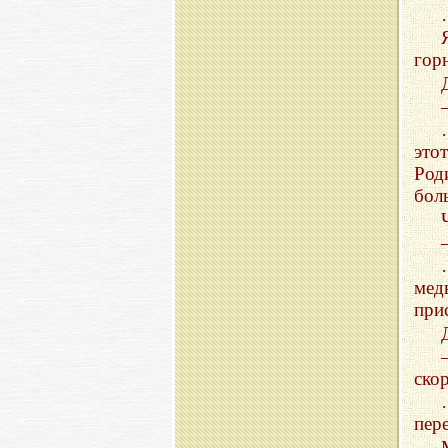
гор
это
Род
бол
мед
при
ско
пер