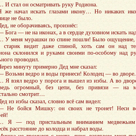
… И стал он осматривать руку Родиона.
Я же начал искать глазами икону… Но никаких ик
нице не было.
Дед, не оборачиваясь, произнёс:
— Бога — не на иконах, а в сердце духовном искать на
… У меня мурашки по спине пошли! Было ощущение,
т старик видит даже спиной, хоть сам он над т
иона склонился и руками своими по-особому над р
ьного проводил.
Через минуту примерно Дед мне сказал:
— Возьми ведро и воды принеси! Колодец — во дворе.
… Я взял ведро у порога и вышел из избы. А во дво
ведь огромный, без цепи, без привязи — на м
стально смотрит…
Дед из избы сказал, словно всё сам видел:
— Не бойся Мишку: он своих не тронет! Неси в
рей!
… Я — под пристальным вниманием медвежьи
есёк расстояние до колодца и набрал воды.
Мишка не тронулся с места, лишь взглядом меня ту