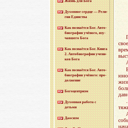
Жизнь для Бога
Ду­хов­ное серд­це — Ре­ли­
гия Един­ства
Как по­зна­ёт­ся Бог. Ав­то­
био­гра­фия учё­но­го, изу­
чав­ше­го Бога
сво
вре
Как по­зна­ёт­ся Бог. Книга
2. Ав­то­био­гра­фии уче­ни­
выс
ков Бога
Как по­зна­ёт­ся Бог. Ав­то­
юно
био­гра­фия учё­но­го: про­
дол­же­ние
жиз
бол
Бо­го­цен­тризм
дав
Ду­хов­ная ра­бо­та с
тяж
детьми
Дао­сизм
соб
нач