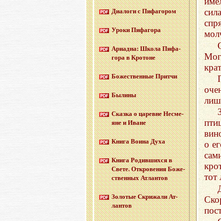
име
сил
Диа­ло­ги с Пи­фа­го­ром
спр
Уроки Пи­фа­го­ра
мол
Ари­ад­на: Школа Пи­фа­
Мог
го­ра в Кро­тоне
кра
Бо­же­ствен­ные Прит­чи
оче
Бы­ли­ны
лиш
Сказ­ка о ца­ревне Несме­
пти
яне и Иване
вин
Книга Воина Духа
о е
сам
Книга Ро­див­ших­ся в
кро
Свете. От­кро­ве­ния Бо­же­
тот 
ствен­ных Ат­лан­тов
Зо­ло­тые Cкри­жа­ли Ат­
Ско
лан­тов
пост