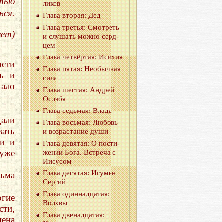
стью
ли­ков
ься.
Глава вто­рая: Дед
Глава тре­тья: Смот­реть
вет)
и слу­шать можно серд­
цем
Глава чет­вёр­тая: Ис­и­хия
ости
Глава пятая: Необыч­ная
ть и
сила
тало
Глава ше­стая: Ан­дрей
Ос­ля­бя
Глава седь­мая: Влада
али
Глава вось­мая: Лю­бовь
ать
и воз­рас­та­ние души
ли и
Глава де­вя­тая: О по­сти­
 уже
же­нии Бога. Встре­ча с
Иису­сом
Глава де­ся­тая: Игу­мен
сьма
Сер­гий
Глава один­на­дца­тая:
огие
Волх­вы
сти,
Глава две­на­дца­тая:
мена