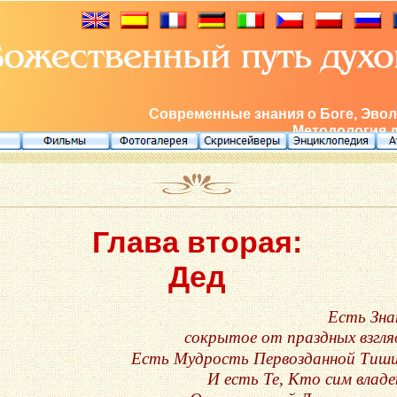
Современные знания о Боге, Эвол
Методология 
Глава вторая:
Дед
Есть Зна
сокрытое от праздных взгля
Есть Мудрость Первозданной Тиш
И есть Те, Кто сим влад