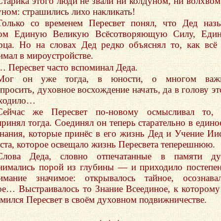
Старика этого люди не звали ни колдуном, ни волхвом
уном: страшились лихо накликать!
Только со временем Пересвет понял, что Дед наз
ом Единую Великую Всёсотворяющую Силу, Един
рца. Но на словах Дед редко объяснял то, как всё
имал в мироустройстве.
… Пересвет часто вспоминал Деда.
Мог он уже тогда, в юности, о многом важ
спросить, духовное восхождение начать, да в голову эт
ходило…
Сейчас же Пересвет по-новому осмысливал то, 
принял тогда. Соединял он теперь старательно в един
Знания, которые принёс в его жизнь Дед и Учение Ии
ста, которое освещало жизнь Пересвета теперешнюю.
Слова Деда, словно отпечатанные в памяти ду
нимались порой из глубины — и приходило постепе
имание значимое: открывалось тайное, осознава
ое… Выстраивалось то Знание Всеединое, к которому
емился Пересвет в своём духовном подвижничестве.