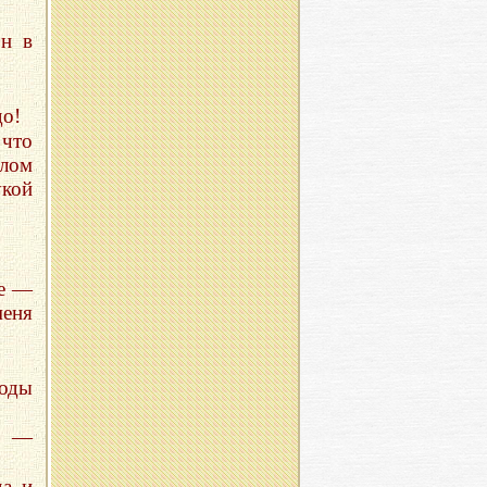
он в
до!
 что
елом
укой
ре —
еня
оды
м —
да и