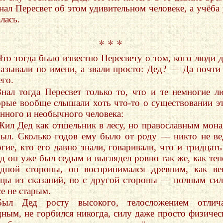
знал Пересвет об этом удивительном человеке, а учёба
лась.
* * *
Что тогда было известно Пересвету о том, кого люди 
называли по имени, а звали просто: Дед? — Да почти
его.
Знал тогда Пересвет только то, что и те немногие л
орые вообще слышали хоть что-то о существовании э
анного и необычного человека:
Жил Дед как отшельник в лесу, но православным мон
был. Сколько годов ему было от роду — никто не ве
гие, кто его давно знали, говаривали, что и тридцать
ад он уже был седым и выглядел ровно так же, как теп
дной стороны, он воспринимался древним, как в
рцы из сказаний, но с другой стороны — полным си
е не старым.
Был Дед росту высокого, телосложением отлича
ным, не горбился никогда, силу даже просто физиче