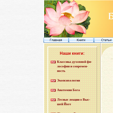
Наши книги:
Клас­си­ка ду­хов­ной фи­
ло­со­фии и со­вре­мен­
ность
Эко­пси­хо­ло­гия
Ана­то­мия Бога
Лес­ные лек­ции о Выс­
шей Йоге