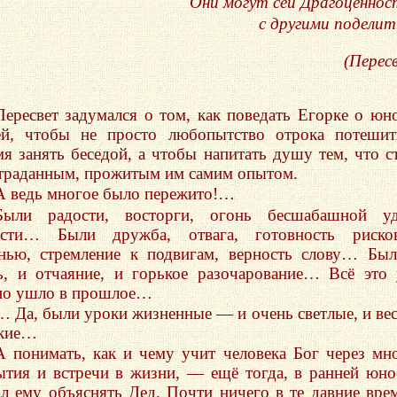
Они могут сей Драгоценно
с другими поделит
(Перес
Пересвет задумался о том, как поведать Егорке о юн
ей, чтобы не просто любопытство отрока потеши
мя занять беседой, а чтобы напитать душу тем, что с
траданным, прожитым им самим опытом.
А ведь многое было пережито!…
Были радости, восторги, огонь бесшабашной уд
сти… Были дружба, отвага, готовность рисков
нью, стремление к подвигам, верность слову… Бы
ь, и отчаяние, и горькое разочарование… Всё это
но ушло в прошлое…
… Да, были уроки жизненные — и очень светлые, и ве
кие…
А понимать, как и чему учит человека Бог через мн
ытия и встречи в жизни, — ещё тогда, в ранней юно
ал ему объяснять Дед. Почти ничего в те давние вре