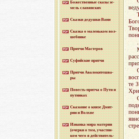
Бо­же­ствен­ные сказы зе­
вед
мель сла­вян­ских
Сказ­ки де­душ­ки Вани
Бог
Тво
Сказ­ка о ма­лень­ком вол­
пон
шеб­ни­ке
Прит­чи Ма­сте­ров
рас
Су­фий­ские прит­чи
при
Прит­чи Ава­ло­ки­те­шва­
вос
ры
те 
По­весть-прит­ча о Пути и
Хри
пут­ни­ках
под
Ска­за­ние о князе Дмит­
пон
рии и Волх­ве
явн
Из­нан­ка мира ма­те­рии
стр
(очер­ки о том, участ­ни­
ком чего я дей­стви­тель­