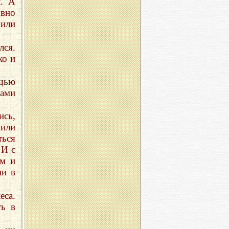
л. А
вно
или
лся.
ко и
ощью
бами
ись,
или
ться
 И с
ым и
ни в
еса.
ь в