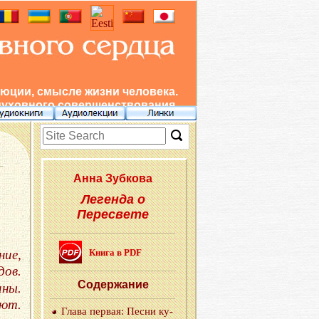
юции, смысле жизни человека.
духовного совершенствования.
Анна Зуб­ко­ва
Легенда о
Пересвете
ние,
Книга в PDF
дов.
Со­дер­жа­ние
ины.
еют.
Глава пер­вая: Песни ку­