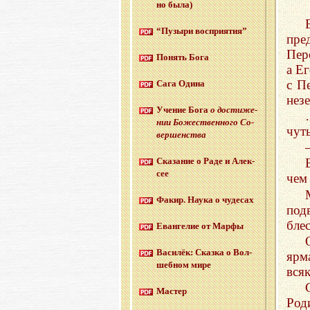
но была)
“Пу­зы­ри вос­при­я­тия”
пре
Пер
По­нять Бога
а Е
с П
Сага Одина
нез
Уче­ние Бога
о до­сти­же­
нии Бо­же­ствен­но­го Со­
чут
вер­шен­ства
Ска­за­ние о Раде и Алек­
сее
чем
Факир. Наука о чу­де­сах
под
бле
Еван­ге­лие от Марфы
Ва­си­лёк: Сказ­ка о Вол­
ярм
шеб­ном мире
вся
Ма­стер
Род