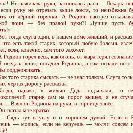
мал! Не заживала рука, загноилась рана… Лекарь ска
 если руку не отрезать выше локтя, то неизбежна б
рть от чёрной горячки. А Родион наотрез отказыва
кой воин — без правой руки?! Лучше пусть бу
рть!»
Вот тогда слуга один, в нашем доме живший, и рассказ
, что есть такой старик, который любую болезнь изле
т, если, конечно, сам того захочет.
А Родион горел весь, как огонь, от жара терял сознан
Я оседлал коня, посадил Родиона, а сам позади него 
бы поддерживать.
Как того старика сыскать — не знал толком. Слуга толь
их чертах дорогу рассказал.
Когда, однако, к жилью Деда подъехали, то се
окоплечий старик сам на порог вышел, я не стуч
рь… Взял он Родиона на руки, в горницу занёс.
Он сказал мне кратко:
— Сядь тут в углу и о хорошем думай! Если в Б
уешь — молись, если не веруешь — молчи совсем 
ай!