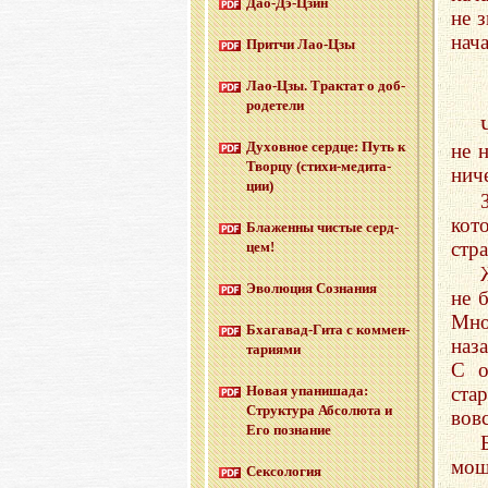
Дао-Дэ-Цзин
не 
нача
Прит­чи Лао-Цзы
Лао-Цзы. Трак­тат о доб­
ро­де­те­ли
Ду­хов­ное серд­це: Путь к
не 
Твор­цу (сти­хи-ме­ди­та­
нич
ции)
кот
Бла­жен­ны чи­стые серд­
стр
цем!
Эво­лю­ция Со­зна­ния
не 
Мно
Бха­га­вад-Ги­та с ком­мен­
наз
та­ри­я­ми
С о
ста
Новая упа­ни­ша­да:
Струк­ту­ра Аб­со­лю­та и
вовс
Его по­зна­ние
мощ
Сек­со­ло­гия