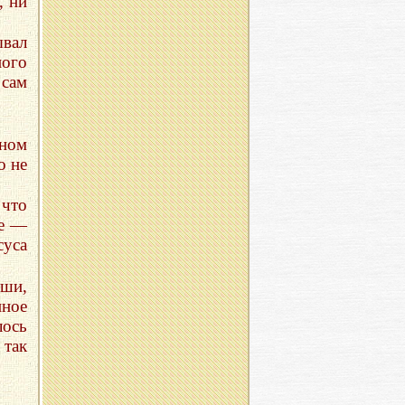
, ни
ывал
ого
 сам
ном
о не
что
ое —
суса
ши,
нное
лось
 так