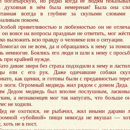
л богатырскую, но редко когда её людям показыва
а духовная в нём была немереная! Была она сло
ятанная всегда в глубине за скупыми словами 
чаливым покоем.
Особой приветливостью и любезностью он не отлича
 он вовсе на вопросы праздные не ответить, мог жёст
тко выложить всю правду о человеке или о ситуации.
Помогал он не всем, да и обращались к нему за пом
нь немногие. Боялись его люди и шли к нему с прось
ь при крайней нужде.
Зато дикие звери без страха подходили к нему и ластил
цы ели с его рук. Даже одичавшие собаки скул
овато, как щенки, и готовы были с преданностью тере
го ноги. Огромный медведь жил рядом с домом Деда.
им Дедом медведь был вполне послушным, ласков
тким, а незнакомцев мог так напугать, что больше о
лес не ходили.
Дед не охотился, не рыбачил, жил иными дарами л
ромной «убойной» пищи никогда не вкушал — хот
, хоть не в пост.