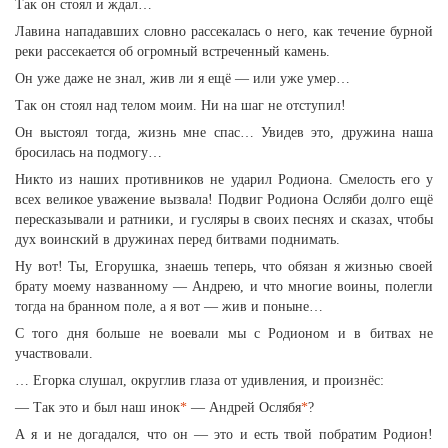
Так он стоял и ждал…
Лавина нападавших словно рассекалась о него, как течение бурной
реки рассекается об огромный встреченный камень.
Он уже даже не знал, жив ли я ещё — или уже умер…
Так он стоял над телом моим. Ни на шаг не отступил!
Он выстоял тогда, жизнь мне спас… Увидев это, дружина наша
бросилась на подмогу…
Никто из наших противников не ударил Родиона. Смелость его у
всех великое уважение вызвала! Подвиг Родиона Осляби долго ещё
пересказывали и ратники, и гусляры в своих песнях и сказах, чтобы
дух воинский в дружинах перед битвами поднимать.
Ну вот! Ты, Егорушка, знаешь теперь, что обязан я жизнью своей
брату моему названному — Андрею, и что многие воины, полегли
тогда на бранном поле, а я вот — жив и поныне…
С того дня больше не воевали мы с Родионом и в битвах не
участвовали.
… Егорка слушал, округлив глаза от удивления, и произнёс:
— Так это и был наш инок
*
— Андрей Ослябя
*
?
А я и не догадался, что он — это и есть твой побратим Родион!