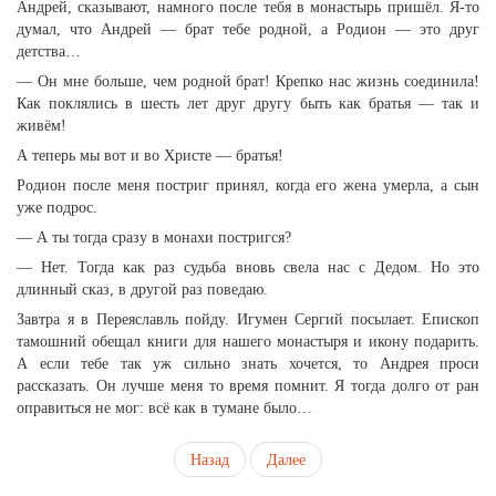
Андрей, сказывают, намного после тебя в монастырь пришёл. Я-то
думал, что Андрей — брат тебе родной, а Родион — это друг
детства…
— Он мне больше, чем родной брат! Крепко нас жизнь соединила!
Как поклялись в шесть лет друг другу быть как братья — так и
живём!
А теперь мы вот и во Христе — братья!
Родион после меня постриг принял, когда его жена умерла, а сын
уже подрос.
— А ты тогда сразу в монахи постригся?
— Нет. Тогда как раз судьба вновь свела нас с Дедом. Но это
длинный сказ, в другой раз поведаю.
Завтра я в Переяславль пойду. Игумен Сергий посылает. Епископ
тамошний обещал книги для нашего монастыря и икону подарить.
А если тебе так уж сильно знать хочется, то Андрея проси
рассказать. Он лучше меня то время помнит. Я тогда долго от ран
оправиться не мог: всё как в тумане было…
Назад
Далее