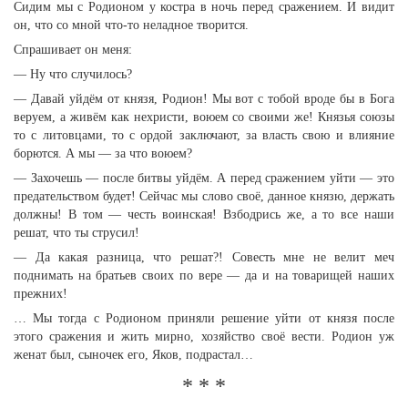
Сидим мы с Родионом у костра в ночь перед сражением. И видит
он, что со мной что-то неладное творится.
Спрашивает он меня:
— Ну что случилось?
— Давай уйдём от князя, Родион! Мы вот с тобой вроде бы в Бога
веруем, а живём как нехристи, воюем со своими же! Князья союзы
то с литовцами, то с ордой заключают, за власть свою и влияние
борются. А мы — за что воюем?
— Захочешь — после битвы уйдём. А перед сражением уйти — это
предательством будет! Сейчас мы слово своё, данное князю, держать
должны! В том — честь воинская! Взбодрись же, а то все наши
решат, что ты струсил!
— Да какая разница, что решат?! Совесть мне не велит меч
поднимать на братьев своих по вере — да и на товарищей наших
прежних!
… Мы тогда с Родионом приняли решение уйти от князя после
этого сражения и жить мирно, хозяйство своё вести. Родион уж
женат был, сыночек его, Яков, подрастал…
* * *