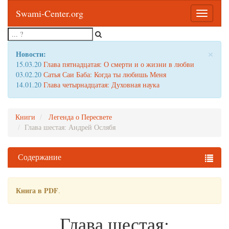
Swami-Center.org
Toggle
navigatio
×
Новости:
15.03.20
Глава пятнадцатая: О смерти и о жизни в любви
03.02.20
Сатья Саи Баба: Когда ты любишь Меня
14.01.20
Глава четырнадцатая: Духовная наука
Книги
Легенда о Пересвете
Глава шестая: Андрей Ослябя
Содержание
Книга в PDF
.
Глава шестая: