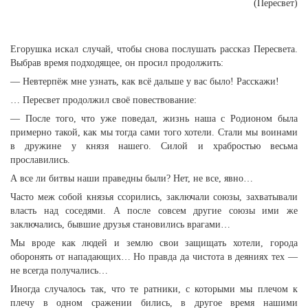
(Пересвет)
Егорушка искал случай, чтобы снова послушать рассказ Пересвета.
Выбрав время подходящее, он просил продолжить:
— Невтерпёж мне узнать, как всё дальше у вас было! Расскажи!
… Пересвет продолжил своё повествование:
— После того, что уже поведал, жизнь наша с Родионом была
примерно такой, как мы тогда сами того хотели. Стали мы воинами
в дружине у князя нашего. Силой и храбростью весьма
прославились.
А все ли битвы наши праведны были? Нет, не все, явно…
Часто меж собой князья ссорились, заключали союзы, захватывали
власть над соседями. А после совсем другие союзы ими же
заключались, бывшие друзья становились врагами…
Мы вроде как людей и землю свои защищать хотели, города
оборонять от нападающих… Но правда да чистота в деяниях тех —
не всегда получались…
Иногда случалось так, что те ратники, с которыми мы плечом к
плечу в одном сражении бились, в другое время нашими