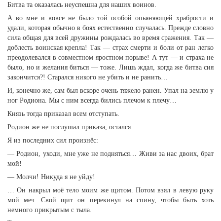
Битва та оказалась неуспешна для наших воинов.
А во мне и вовсе не было той особой опьяняющей храбрости и
удали, которая обычно в боях естественно случалась. Прежде словно
сила общая для всей дружины рождалась во время сражения. Так —
доблесть воинская крепла! Так — страх смерти и боли от ран легко
преодолевался в совместном яростном порыве! А тут — и страха не
было, но и желания биться — тоже. Лишь ждал, когда же битва сия
закончится?! Старался никого не убить и не ранить…
И, конечно же, сам был вскоре очень тяжело ранен. Упал на землю у
ног Родиона. Мы с ним всегда бились плечом к плечу…
Князь тогда приказал всем отступать.
Родион же не послушал приказа, остался.
Я из последних сил произнёс:
— Родион, уходи, мне уже не подняться… Живи за нас двоих, брат
мой!
— Молчи! Никуда я не уйду!
… Он накрыл моё тело моим же щитом. Потом взял в левую руку
мой меч. Свой щит он перекинул на спину, чтобы быть хоть
немного прикрытым с тыла.