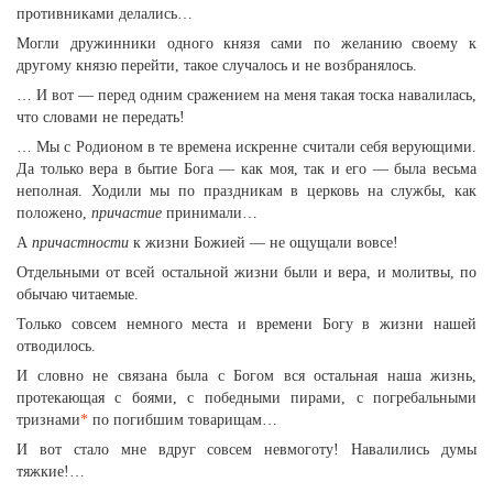
противниками делались…
Могли дружинники одного князя сами по желанию своему к
другому князю перейти, такое случалось и не возбранялось.
… И вот — перед одним сражением на меня такая тоска навалилась,
что словами не передать!
… Мы с Родионом в те времена искренне считали себя верующими.
Да только вера в бытие Бога — как моя, так и его — была весьма
неполная. Ходили мы по праздникам в церковь на службы, как
положено,
причастие
принимали…
А
причастности
к жизни Божией — не ощущали вовсе!
Отдельными от всей остальной жизни были и вера, и молитвы, по
обычаю читаемые.
Только совсем немного места и времени Богу в жизни нашей
отводилось.
И словно не связана была с Богом вся остальная наша жизнь,
протекающая с боями, с победными пирами, с погребальными
тризнами
*
по погибшим товарищам…
И вот стало мне вдруг совсем невмоготу! Навалились думы
тяжкие!…