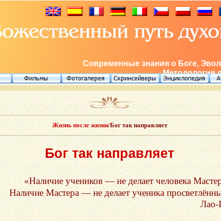
Современные знания о Боге, Эвол
Методология 
Жизнь после жизни
/Бог так направляет
Бог так направляет
«Наличие учеников — не делает человека Масте
Наличие Мастера — не делает ученика просветлённ
Лао-