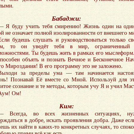
лыми.
Бабаджи:
— Я буду учить тебя смирению! Жизнь один на оди
й не означает полной изолированности от внешнего м
Если будешь слушать и руководствоваться только с
м, то он уведёт тебя в мир, ограниченный 
можностями. Ты будешь жить в рамках его мыслеформ
способен объять и познать Вечное и Бесконечное На
го Мироздания! В его программу это не заложено.
Выходи за пределы ума — там начинается настоя
нь! Познавай Её вместе со Мной. Используй для э
витое сознание и те методы, которым учу Я и учил Мас
Аум! Ом!
Ким:
— Всегда, во всех жизненных ситуациях, ну
ерждаться в добре, искать проявления добра. Даже есл
ешь их найти в каких-то конкретных случаях, то спок
юбовью прими всё как есть.