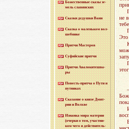
Бо­же­ствен­ные сказы зе­
при
мель сла­вян­ских
не 
Сказ­ки де­душ­ки Вани
тебе
Сказ­ка о ма­лень­ком вол­
шеб­ни­ке
Это
Прит­чи Ма­сте­ров
мож
запу
Су­фий­ские прит­чи
Прит­чи Ава­ло­ки­те­шва­
этог
ры
По­весть-прит­ча о Пути и
пут­ни­ках
Бож
Ска­за­ние о князе Дмит­
пок
рии и Волх­ве
вос
Из­нан­ка мира ма­те­рии
(очер­ки о том, участ­ни­
ком чего я дей­стви­тель­
мес