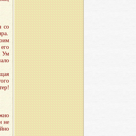
н со
ира.
воим
его
. Ум
чало
щая
того
тер!
жно
и не
ойно