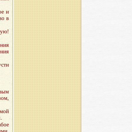
ое и
во в
ную!
ения
ния
усти
вым
зом,
мой
.
абое
ми,