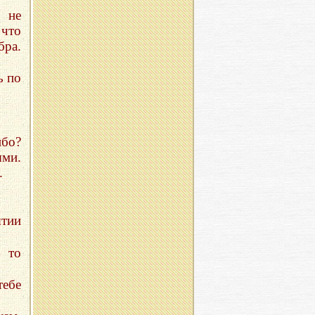
 не
 что
бра.
ь по
ибо?
ыми.
.
ятии
— то
тебе