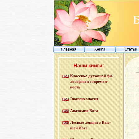
Наши книги:
Клас­си­ка ду­хов­ной фи­
ло­со­фии и со­вре­мен­
ность
Эко­пси­хо­ло­гия
Ана­то­мия Бога
Лес­ные лек­ции о Выс­
шей Йоге