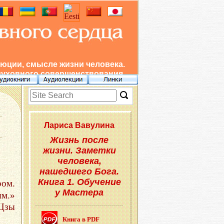
юции, смысле жизни человека.
духовного совершенствования.
Ла­ри­са Ва­ву­ли­на
Жизнь после
жизни. Заметки
человека,
нашедшего Бога.
Книга 1. Обучение
ром.
у Мастера
ым.»
Цзы
Книга в PDF