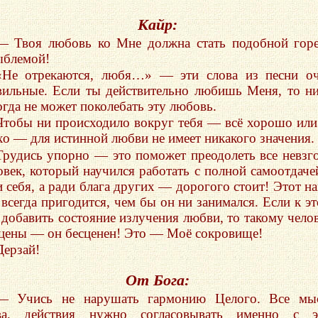
Кайр:
— Твоя любовь ко Мне должна стать подобной го
ыблемой!
«Не отрекаются, любя…» — эти слова из песни о
вильные. Если ты действительно любишь Меня, то н
огда не может поколебать эту любовь.
Чтобы ни происходило вокруг тебя — всё хорошо или
хо — для истинной любви не имеет никакого значения.
Трудись упорно — это поможет преодолеть все невзг
овек, который научился работать с полной самоотдаче
и себя, а ради блага других — дорогого стоит! Этот н
 всегда пригодится, чем бы он ни занимался. Если к э
 добавить состояние излучения любви, то такому чело
 цены — он бесценен! Это — Моё сокровище!
Дерзай!
От Бога:
— Учись не нарушать гармонию Целого. Все мыс
ва, действия нужно согласовывать именно с э