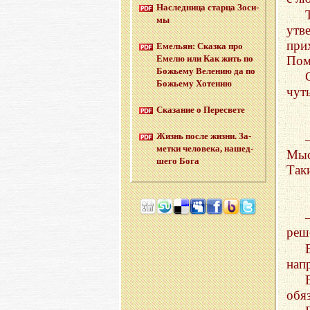
На­след­ни­ца стар­ца Зо­си­
мы
утв
при
Еме­льян: Сказ­ка про
Пом
Емелю или Как жить по
Бо­жье­му Ве­ле­нию да по
Бо­жье­му Хо­те­нию
чуть
Ска­за­ние о Пе­ре­све­те
Жизнь после жизни. За­
мет­ки че­ло­ве­ка, на­шед­
Мыс
ше­го Бога
Так
реш
нап
обя