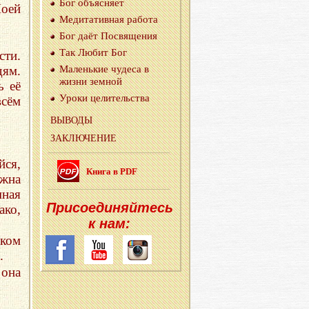
Бог объ­яс­ня­ет
Моей
Ме­ди­та­тив­ная ра­бо­та
Бог даёт По­свя­ще­ния
Так Любит Бог
сти.
Ма­лень­кие чу­де­са в
дям.
жизни зем­ной
ь её
Уроки це­ли­тель­ства
всём
ВЫ­ВО­ДЫ
ЗА­КЛЮ­ЧЕ­НИЕ
йся,
Книга в PDF
жна
мная
При­со­еди­няй­тесь
ако,
к нам:
ском
.
она