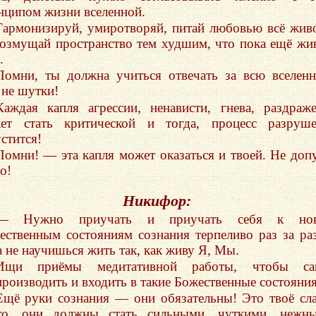
нципом жизни вселенной.
Гармонизируй, умиротворяй, питай любовью всё жив
возмущай пространство тем худшим, что пока ещё жи
.
Помни, ты должна учиться отвечать за всю вселен
 не шутки!
Каждая капля агрессии, ненависти, гнева, раздраж
ет стать критической и тогда, процесс разруше
стится!
Помни! — эта капля может оказаться и твоей. Не доп
о!
Никифор:
— Нужно приучать и приучать себя к но
ественным состояниям сознания терпеливо раз за ра
а не научишься жить так, как живу Я, Мы.
Ищи приёмы медитативной работы, чтобы са
производить и входить в такие Божественные состояния
Ещё руки сознания — они обязательны! Это твоё сл
то, они должны стать сильными, чуткими, нежны