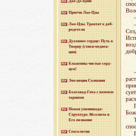
Дао-Дэ-Цзин
спо
Вол
Прит­чи Лао-Цзы
Лао-Цзы. Трак­тат о доб­
ро­де­те­ли
Соз
Ист
Ду­хов­ное серд­це: Путь к
воз
Твор­цу (сти­хи-ме­ди­та­
доб
ции)
Бла­жен­ны чи­стые серд­
цем!
рас
Эво­лю­ция Со­зна­ния
при
суе
Бха­га­вад-Ги­та с ком­мен­
та­ри­я­ми
рас
Новая упа­ни­ша­да:
Бож
Струк­ту­ра Аб­со­лю­та и
Его по­зна­ние
спо
Сек­со­ло­гия