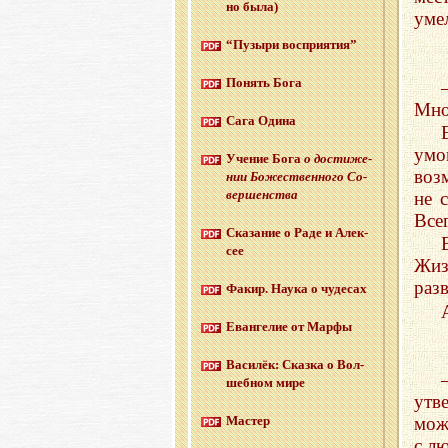
но была)
уме
“Пу­зы­ри вос­при­я­тия”
По­нять Бога
Мно
Сага Одина
умо
Уче­ние Бога
о до­сти­же­
воз
нии Бо­же­ствен­но­го Со­
вер­шен­ства
не 
Все
Ска­за­ние о Раде и Алек­
сее
Жиз
раз
Факир. Наука о чу­де­сах
Еван­ге­лие от Марфы
Ва­си­лёк: Сказ­ка о Вол­
шеб­ном мире
утв
Ма­стер
мож
с л