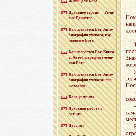
Жизнь для Бога
Ду­хов­ное серд­це — Ре­ли­
Пом
гия Един­ства
нап
Как по­зна­ёт­ся Бог. Ав­то­
дос
био­гра­фия учё­но­го, изу­
чав­ше­го Бога
пол
Как по­зна­ёт­ся Бог. Книга
Зна
2. Ав­то­био­гра­фии уче­ни­
ков Бога
жиз
Как по­зна­ёт­ся Бог. Ав­то­
теб
био­гра­фия учё­но­го: про­
Пос
дол­же­ние
Бо­го­цен­тризм
сов
Ду­хов­ная ра­бо­та с
сам
детьми
мес
Дао­сизм
огр