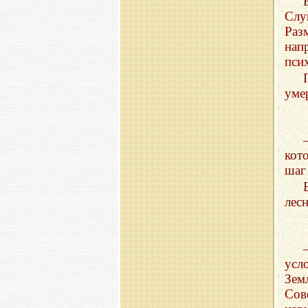
Слу
Раз
на
пси
уме
кот
шаг
лес
усл
Зе
Сов