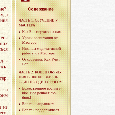
ие?!
Со­дер­жа­ние
куда
ния
ЧАСТЬ 1. ОБУ­ЧЕ­НИЕ У
МА­СТЕ­РА
Как Бог сту­чит­ся к нам
еня
Уроки вос­пи­та­ния от
Ма­сте­ра
сших
ться
Ню­ан­сы ме­ди­та­тив­ной
ра­бо­ты от Ма­сте­ра
От­кро­ве­ния: Как Учит
 для
Бог
сь!
ЧАСТЬ 2. КОНЕЦ ОБУ­ЧЕ­
тер,
НИЯ В ШКОЛЕ. ЖИЗНЬ
ОДИН НА ОДИН С БОГОМ
Бо­же­ствен­ное вос­пи­та­
огла
ние. Всё ре­ша­ет лю­
воим
бовь!
Бог так на­прав­ля­ет
е из
Бог так под­дер­жи­ва­ет
го,