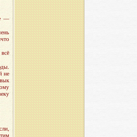
ре —
чень
ичто
 всё
оды.
й не
авык
тому
веку
ли,
тим