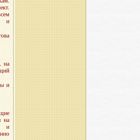
кам.
ект.
всем
у и
това
, на
ющий
лы
и
ящие
ш на
а и
нно