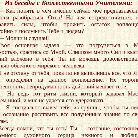
Из беседы с Божественными Учителями:
— Как понять в чём именно сейчас моё предназначен
оги разобраться, Отец! На чём сосредоточиться, 
равить силы, чтобы прожить остаток воплоще
тойно и послужить Тебе и людям?
— Молчи и слушай!
Твоя основная задача — это погрузиться в М
ностью, срастись со Мной. Слишком много Сил и вы
ний вложено в тебя. Ты не можешь довольствова
нью обычного мирского человека.
Я не отстану от тебя, пока ты не выполнишь всё, что Я
я определил на данное воплощение. Не торопи
пешность, непродуманность действий мешает тебе.
— Но ведь тот ритм жизни, который задавал Мас
сем иной, и мне не удаётся его удерживать…
— Я специально вывел тебя из группы, чтобы ты см
а осознанно расставить все полученные знания по с
там.
Всегда помни, кто ты есть! Ты — сознание, состояще
омного духовного сердца нежного и любяще