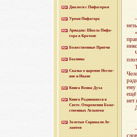
Диа­ло­ги с Пи­фа­го­ром
Уроки Пи­фа­го­ра
нез
Ари­ад­на: Школа Пи­фа­
го­ра в Кро­тоне
пра
ник
Бо­же­ствен­ные Прит­чи
пло
Бы­ли­ны
Сказ­ка о ца­ревне Несме­
Чел
яне и Иване
рад
ему
Книга Воина Духа
ещё
Книга Ро­див­ших­ся в
нет
Свете. От­кро­ве­ния Бо­же­
ствен­ных Ат­лан­тов
Зо­ло­тые Cкри­жа­ли Ат­
лан­тов
сло