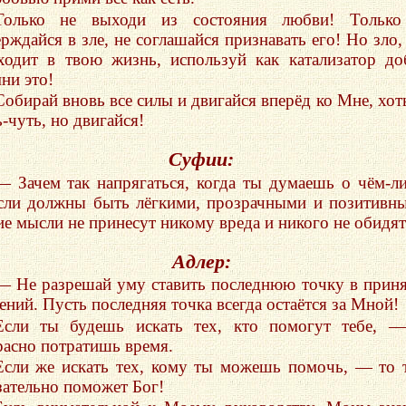
Только не выходи из состояния любви! Только
ерждайся в зле, не соглашайся признавать его! Но зло,
ходит в твою жизнь, используй как катализатор до
ни это!
Собирай вновь все силы и двигайся вперёд ко Мне, хот
-чуть, но двигайся!
Суфии:
— Зачем так напрягаться, когда ты думаешь о чём-л
ли должны быть лёгкими, прозрачными и позитивн
ие мысли не принесут никому вреда и никого не обидят
Адлер:
— Не разрешай уму ставить последнюю точку в прин
ений. Пусть последняя точка всегда остаётся за Мной!
Если ты будешь искать тех, кто помогут тебе, 
расно потратишь время.
Если же искать тех, кому ты можешь помочь, — то 
зательно поможет Бог!