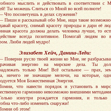
собного мыслить и действовать в соответствии с 
ей! Ты можешь Слиться со Мной во всей полноте!
— Что посоветуешь в делах служения?
— Пиши и рассказывай обо Мне, ищи такие возможно
давай красоту, снимай красоту природы и дари её лю
инная красота должна делать человека лучше, то ест
действие всегда позитивное. Помогай людям во 
ром. Люби людей мудро!
Элизабет Хейч, Даниш-Леди:
— Поверни русло твоей жизни ко Мне, не разбрасыва
трачивая энергию на мирские дела. Ты дол
надлежать только Мне! Всё остальное — прах, зе
та, ничего не значащие мелочи, на которые, одн
ходуется Моя Божественная Энергия.
Помни, что навести порядок и установить в мир
ественную гармонию невозможно внешними методами
Только изнутри рождается гармония, и только 
собна что-либо изменить снаружи!
Помни об этом!