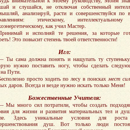
Будь внимательной к Моему руководству, Моим зна
шай и слушайся, не отключая собственный интелл
мышляй, анализируй, расти и совершенствуйся по 
правлениям: этическому, интеллектуальном
хоэнергетическому, как учил Мастер.
Принимай и исполняй те решения, за которые го
реть! Это повысит степень твоей ответственности!
Игл:
— Ты сама должна понять и нащупать ту ступеньку
орую нужно поставить ногу, чтобы сделать следу
 на Пути.
Бесполезно просто ходить по лесу в поисках
мест си
ных даров. Всегда и везде нужно искать только Меня!
Божественные Учителя:
— Мы много сил потратили, чтобы создать подход
овия для жизни и развития материальных тел и ду
мле. Здесь уникальные условия для рост
ершенствования душ. Вот только люди постоя