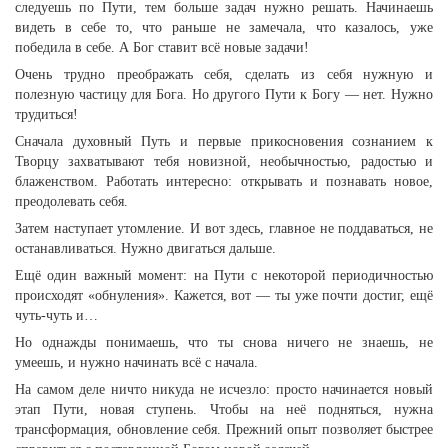
следуешь по Пути, тем больше задач нужно решать. Начинаешь
видеть в себе то, что раньше не замечала, что казалось, уже
победила в себе. А Бог ставит всё новые задачи!
Очень трудно преображать себя, сделать из себя нужную и
полезную частицу для Бога. Но другого Пути к Богу — нет. Нужно
трудиться!
Сначала духовный Путь и первые прикосновения сознанием к
Творцу захватывают тебя новизной, необычностью, радостью и
блаженством. Работать интересно: открывать и познавать новое,
преодолевать себя.
Затем наступает утомление. И вот здесь, главное не поддаваться, не
останавливаться. Нужно двигаться дальше.
Ещё один важный момент: на Пути с некоторой периодичностью
происходят «обнуления». Кажется, вот — ты уже почти достиг, ещё
чуть-чуть и…
Но однажды понимаешь, что ты снова ничего не знаешь, не
умеешь, и нужно начинать всё с начала.
На самом деле ничто никуда не исчезло: просто начинается новый
этап Пути, новая ступень. Чтобы на неё подняться, нужна
трансформация, обновление себя. Прежний опыт позволяет быстрее