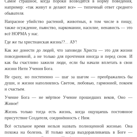
Самое страшное, когда пороки возводятся в норму поведения,
например: «так живут и делают все» — типичный ответ среднего
обывателя.
Напрасное убийство растений, животных, в том числе в пищу,
также осуждение, пьянство, наркомании, насилие, ненависть — это
всё НОРМА у нас.
Где же ты христианская жизнь!?... АУ!
Как же донести до людей, что заповеди Христа — это для жизни
повседневной, а не только для прочтения иногда и перед сном. И
как бы счастливо зажили люди, если бы начали вплетать в свои
жизни Нити Учения Бога.
Не сразу, но постепенно — шаг за шагом — преображались бы
души, и жизни наполнялись Светом, любовью, гармонией, покоем
и счастьем.
Учение Бога — не мёртвое Учение прошедших веков, Оно —
Живое!
Жизнь только тогда есть жизнь, когда ощущаешь постоянное
присутствие Создателя, соединённость с Ним.
Всё остальное время нельзя назвать полноценной жизнью. Она
похожа на болезнь. И только когда выздоравливаешь в Боге —