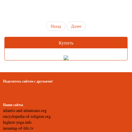
Назад
Далее
Купить
Поделитесь сайтом с друзьями!
Наши сайты
atlantis-and-atlanteans.org
encyclopedia-of-religion.org
highest-yoga.info
meaning-of-life.tv