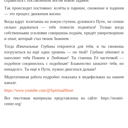
справиться с поставленной Богом новой задачей.
Так происходит постоянно: взлёты и парение, снижение и падения
— это процесс движения жизни.
Когда вдруг взлетаешь на новую ступень духовного Пути, не спеши
сильно радоваться — тебе помогли подняться! Только когда
собственными усилиями совершишь подъём, придёт умиротворение
и опыт, который стал твоим Знанием.
Тогда
Изначальные Глубины
откроются для тебя, и ты сможешь
погрузиться на ещё один уровень — он твой!
Глубина
обнимет и
наполнит тебя Покоем и Любовью! Ты станешь Её частичкой —
подобное соединилось с подобным! Блаженство захватит тебя, но
ненадолго. Ты ещё в Пути, нужно двигаться дальше!
Медитативная работа подробно показана в видефильмах на нашем
канале:
https://www.youtube.com/@SpiritualHeart
Все текстовые материалы представлены на сайте: https://swami-
center.org/