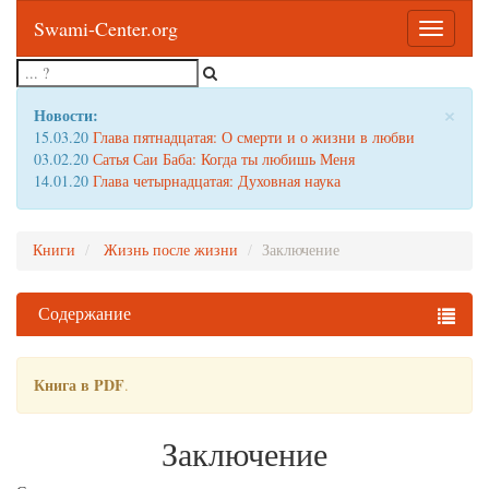
Swami-Center.org
Toggle
navigatio
×
Новости:
15.03.20
Глава пятнадцатая: О смерти и о жизни в любви
03.02.20
Сатья Саи Баба: Когда ты любишь Меня
14.01.20
Глава четырнадцатая: Духовная наука
Книги
Жизнь после жизни
Заключение
Содержание
Книга в PDF
.
Заключение