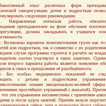
Накопленный опыт различных форм преподава
хической саморегуляции детям и подросткам позво
рмулировать следующие рекомендации:
1. Направленная этическая работа, обязател
водимая преподавателем на фоне обучения психиче
орегуляции, должна закладывать в учащихся осн
вственности.
2. Возможны варианты комплектования групп как то
детей или подростков, так и совместно с их родителям
леднем случае программа строится в расчёте на млад
родители охотно участвуют в таких занятиях. Одни
сов второго варианта работы является появление о
ересов в семье и преодоление её разобщённости.
3. Без особых медицинских показаний не след
оводить с детьми и подростками упражнени
лексогенными зонами эмоционально-волевой сферы
лючением простейших упражнений с анахатой). Причи
, что эти упражнения несовместимы с принятием алко
время и после курса занятий. Причём нельзя поручит
 занимающиеся сейчас дети и подростки будут соблю