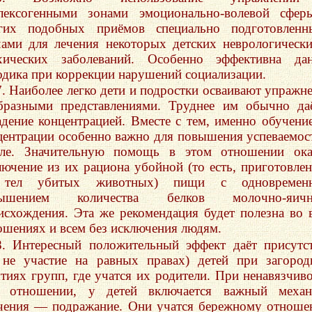
лексогенными зонами эмоционально-волевой сфер
гих подобных приёмов специально подготовленн
чами для лечения некоторых детских неврологическ
хических заболеваний. Особенно эффективна дан
одика при коррекции нарушений социализации.
7. Наиболее легко дети и подростки осваивают упражн
бразными представлениями. Труднее им обычно да
адение концентрацией. Вместе с тем, именно обучени
центрации особенно важно для повышения успеваемос
ле. Значительную помощь в этом отношении ока
лючение из их рациона убойной (то есть, приготовле
 тел убитых животных) пищи с одновремен
вышением количества белков молочно-яичн
исхождения. Эта же рекомендация будет полезна во 
ошениях и всем без исключения людям.
8. Интересный положительный эффект даёт присутс
 не участие на равных правах) детей при загоро
ятиях групп, где учатся их родители. При ненавязчив
 отношении, у детей включается важный механ
чения — подражание. Они учатся бережному отнош