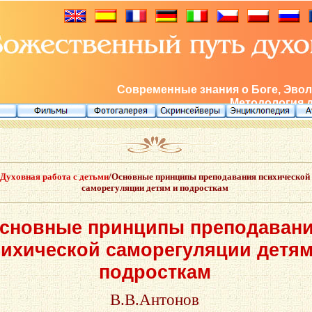
Современные знания о Боге, Эвол
Методология 
Духовная работа с детьми
/Основные принципы преподавания психической
саморегуляции детям и подросткам
сновные принципы преподаван
сихической саморегуляции детям
подросткам
В.В.Антонов