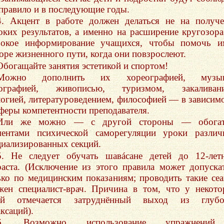
 правило и в последующие годы.
4. Акцент в работе должен делаться не на получ
оких результатов, а именно на расширение кругозора
окое информирование учащихся, чтобы помочь и
оре жизненного пути, когда они повзрослеют.
Обогащайте занятия эстетикой и спортом!
Можно дополнить их хореографией, музык
ографией, живописью, туризмом, закаливани
логией, литературоведением, философией — в зависим
сферы компетентности преподавателя.
Или же можно — с другой стороны — обогат
ментами психической саморегуляции уроки разли
циализированных секций.
5. Не следует обучать шавáсане детей до 12-лет
раста. (Исключение из этого правила может допуска
ько по медицинским показаниям; проводить такие се
жен специалист-врач. Причина в том, что у некот
ей отмечается затруднённый выход из глубо
ксаций).
6. Возможно использование упражнени