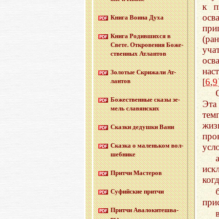
к п
осв
Книга Воина Духа
при
Книга Ро­див­ших­ся в
(ран
Свете. От­кро­ве­ния Бо­же­
уча
ствен­ных Ат­лан­тов
осв
нас
Зо­ло­тые Cкри­жа­ли Ат­
[
6
,
9
лан­тов
Бо­же­ствен­ные сказы зе­
Эта
мель сла­вян­ских
тем
жиз
Сказ­ки де­душ­ки Вани
про
усл
Сказ­ка о ма­лень­ком вол­
шеб­ни­ке
иск
Прит­чи Ма­сте­ров
когд
Су­фий­ские прит­чи
при
Прит­чи Ава­ло­ки­те­шва­
ры