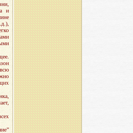
ни,
ра и
ине
д.),
егко
ами
лыми
щее.
азон
 всю
жно
щих
ка,
ает,
сех
ние”