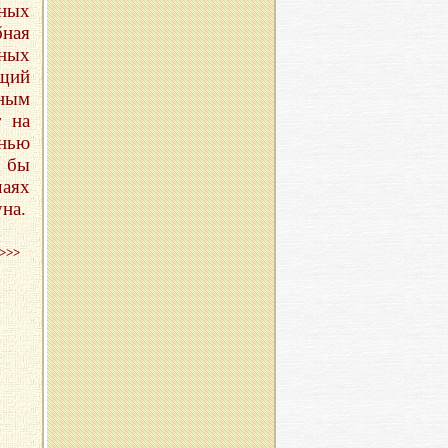
нных
бная
ьных
ящий
ным
т на
знью
л бы
чаях
на.
>>>