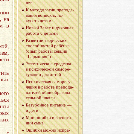
лет
К ме­то­до­ло­гии пре­по­да­
ении
ва­ния во­ин­ских ис­
, на
кусств детям
м в
Новый Завет и ду­хов­ная
ра­бо­та с детьми
Раз­ви­тие твор­че­ских
ой,
спо­соб­но­стей ре­бён­ка
(опыт ра­бо­ты сек­ции
ем,
“Гар­мо­ния”)
ости
Эс­те­ти­че­ские сред­ства
в пси­хи­че­ской са­мо­ре­
ить
гу­ля­ции для детей
чных
Пси­хи­че­ская са­мо­ре­гу­
ля­ция в ра­бо­те пре­по­да­
него
ва­те­лей общеобразова­
тельной школы
ться
Безу­бой­ное пи­та­ние —
ансы
и дети
орых
Мои ошиб­ки в вос­пи­та­
ких
нии сына
Ошиб­ки можно ис­пра­
й с