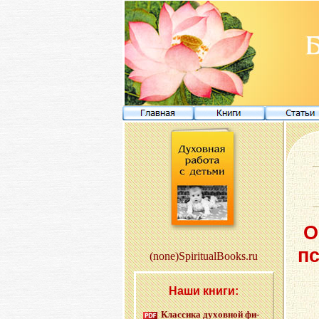
О
п
(none)SpiritualBooks.ru
Наши книги:
Клас­си­ка ду­хов­ной фи­