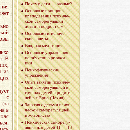
По­че­му дети — раз­ные?
ния
Ос­нов­ные прин­ци­пы
ляет
пре­по­да­ва­ния пси­хи­че­
ской са­мо­ре­гу­ля­ции
ьно
детям и под­рост­кам
ской
Ос­нов­ные ги­ги­е­ни­че­
овы
ские со­ве­ты
Ввод­ная ме­ди­та­ция
лько
Ос­нов­ные упраж­не­ния
и. В
по обу­че­нию ре­лак­са­
ции
ших,
Пси­хо­фи­зи­че­ские
м из
упраж­не­ния
бщих
Опыт за­ня­тий пси­хи­че­
ской са­мо­ре­гу­ля­ци­ей в
ует
груп­пах детей и ро­ди­те­
я с
лей в г. Брно (Чехия)
 (за
За­ня­тия с детьми пси­хи­
на в
че­ской са­мо­ре­гу­ля­ци­ей
и жи­во­пи­сью
голя
ься,
Пси­хи­че­ская са­мо­ре­гу­
ля­ция для детей 11 — 13
дать