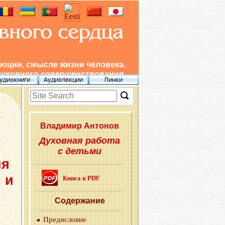
юции, смысле жизни человека.
духовного совершенствования.
Вла­ди­мир Ан­то­нов
Духовная работа
с детьми
ия
 и
Книга в PDF
Со­дер­жа­ние
Пре­ди­сло­вие