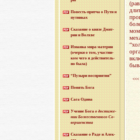
(ра
дли
По­весть-прит­ча о Пути и
про
пут­ни­ках
бол
Ска­за­ние о князе Дмит­
мом
рии и Волх­ве
мех
“хо
Из­нан­ка мира ма­те­рии
орг
(очер­ки о том, участ­ни­
вкл
ком чего я дей­стви­тель­
но была)
быв
“Пу­зы­ри вос­при­я­тия”
<<<
По­нять Бога
Сага Одина
Уче­ние Бога
о до­сти­же­
нии Бо­же­ствен­но­го Со­
вер­шен­ства
Ска­за­ние о Раде и Алек­
сее