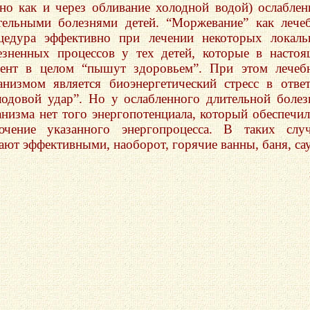
вно как и через обливание холодной водой) ослабле
тельными болезнями детей. “Моржевание” как лече
цедура эффективно при лечении некоторых локал
езненных процессов у тех детей, которые в насто
ент в целом “пышут здоровьем”. При этом лечеб
анизмом является биоэнергетический стресс в отве
лодовой удар”. Но у ослабленного длительной боле
анизма нет того энергопотенциала, который обеспечи
ючение указанного энергопроцесса. В таких слу
ают эффективными, наоборот, горячие ванны, баня, сау