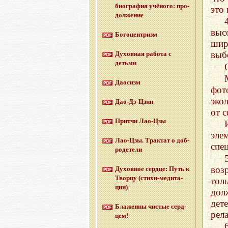
био­гра­фия учё­но­го: про­
это
дол­же­ние
выс
Бо­го­цен­тризм
шир
выб
Ду­хов­ная ра­бо­та с
детьми
Дао­сизм
фот
эко
Дао-Дэ-Цзин
от 
Прит­чи Лао-Цзы
эле
Лао-Цзы. Трак­тат о доб­
спе
ро­де­те­ли
воз
Ду­хов­ное серд­це: Путь к
Твор­цу (сти­хи-ме­ди­та­
тол
ции)
дол
дет
Бла­жен­ны чи­стые серд­
рела
цем!