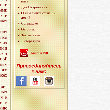
вить
ы и
Два От­кро­ве­ния
ыми
О чём меч­та­ют наши
их и
дети?
ная
Сол­ныш­ко
От Бога:
ения
За­клю­че­ние
ётся
Ли­те­ра­ту­ра
е их
ти в
жет
Книга в PDF
нной
ным
При­со­еди­няй­тесь
ого
к нам:
всех
твие
дных
ом к
изм
ению