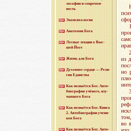
ло­со­фии и со­вре­мен­
ность
пси
сфо
Эко­пси­хо­ло­гия
Ана­то­мия Бога
про
сам
Лес­ные лек­ции о Выс­
нра
шей Йоге
из 
Жизнь для Бога
пос
Ду­хов­ное серд­це — Ре­ли­
но 
гия Един­ства
плю
инт
Как по­зна­ёт­ся Бог. Ав­то­
био­гра­фия учё­но­го, изу­
чав­ше­го Бога
пр
реф
Как по­зна­ёт­ся Бог. Книга
иск
2. Ав­то­био­гра­фии уче­ни­
том
ков Бога
во 
что
Как по­зна­ёт­ся Бог. Ав­то­