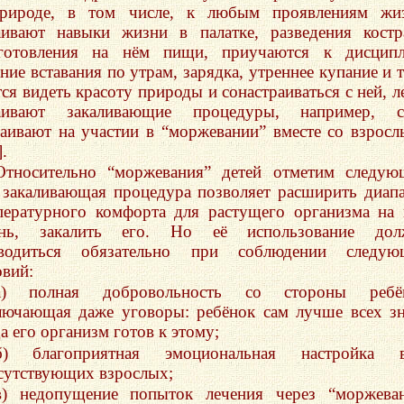
рироде, в том числе, к любым проявлениям жиз
аивают навыки жизни в палатке, разведения кост
готовления на нём пищи, приучаются к дисципл
ние вставания по утрам, зарядка, утреннее купание и т.
тся видеть красоту природы и сонастраиваться с ней, л
аивают закаливающие процедуры, например, с
таивают на участии в “моржевании” вместе со взрос
].
Относительно “моржевания” детей отметим следую
 закаливающая процедура позволяет расширить диап
пературного комфорта для растущего организма на
нь, закалить его. Но её использование дол
водиться обязательно при соблюдении следую
овий:
а) полная добровольность со стороны ребён
лючающая даже уговоры: ребёнок сам лучше всех зн
а его организм готов к этому;
б) благоприятная эмоциональная настройка в
сутствующих взрослых;
в) недопущение попыток лечения через “моржева