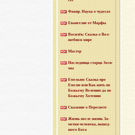
Факир. Наука о чу­де­сах
Еван­ге­лие от Марфы
Ва­си­лёк: Сказ­ка о Вол­
шеб­ном мире
Ма­стер
На­след­ни­ца стар­ца Зо­си­
мы
Еме­льян: Сказ­ка про
Емелю или Как жить по
Бо­жье­му Ве­ле­нию да по
Бо­жье­му Хо­те­нию
Ска­за­ние о Пе­ре­све­те
Жизнь после жизни. За­
мет­ки че­ло­ве­ка, на­шед­
ше­го Бога