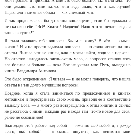
мои просьбы и приказы. А мне это было больно, т.к. я считала, что
они делают это мне назло: я-то ведь знаю, что и как лучше!
Нарастали взаимные обиды — как снежный ком.
И так продолжалось бы до конца воплощения, если бы однажды я
не сказала себе: “Всё! Хватит! Надоело! Надо что-то делать: ведь я
зашла в тупик!”.
Я стала задавать себе вопросы. Зачем я живу? В чём — смысл
жизни? И я не просто задавала вопросы — но стала искать на них
ответы. Читала разные книги, какие могла найти, ходила в церковь.
Но ответов находилось очень-очень мало, а вопросов становилось
всё больше и больше — пока Бог не указал мне Путь, выведя на
книги Владимира Антонова.
Это было откровением! Я читала — и не могла поверить, что нашла
ответы на так долго мучившие вопросы!
Позднее, когда я стала заниматься по предложенным в книгах
методикам и перестраивать свою жизнь, приводя её в соответствие
замыслу Бога, — я много раз возвращалась к этим книгам и сейчас
не расстаюсь с ними, каждый раз находя там что-то новое для себя,
ранее не осознанное!
Благодаря этой работе над собой — именно
над собой
и, прежде
всего,
над собой!
— я смогла ощутить, как меняются мои