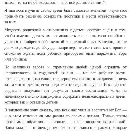
знаю, что ты не обижаешься, — но, всё равно, извини!”.
Я пытаюсь научить своих детей быть самостоятельными: научиться
принимать решения, совершать поступки и нести ответственность
за них.
Мудрость родителей в отношениях с детьми состоит ещё и в том,
чтобы именно давать им возможность совершать свои ошибки и
учиться, приобретая собственный жизненный опыт. Конечно, это не
должно доходить до абсурда: например, не стоит стоять в стороне и
спокойно ждать, пока ребёнок приобретёт опыт наркомана, вора
или убийцы.
Но излишняя забота и стремление любой ценой оградить от
неприятностей и трудностей жизни — мешает ребенку расти,
превращая его в пассивного созерцателя жизни, в иждивенца: ведь
зачем что-то делать, если родители это сделают лучше. И к старости
родители получают тот результат такого воспитания, когда на
маленькую пенсию вынуждены содержать великовозрастных детей,
которые так и остались детьми.
В заключение хочу сказать, что всех нас учит и воспитывает Бог —
и в этом отношении мы равны со своими детьми. Только этапы
программы обучения — разные — из-за возрастных различий.
Наша задача — помочь детям освоить те этапы программы, которые