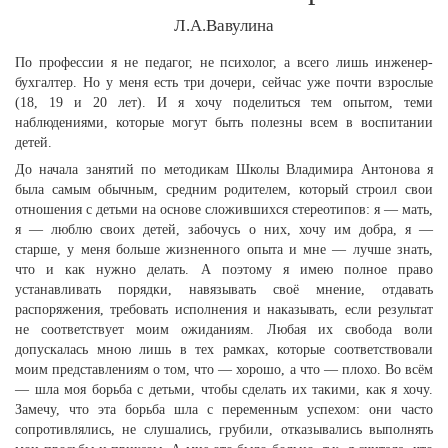
Л.А.Вавулина
По профессии я не педагог, не психолог, а всего лишь инженер-
бухгалтер. Но у меня есть три дочери, сейчас уже почти взрослые
(18, 19 и 20 лет). И я хочу поделиться тем опытом, теми
наблюдениями, которые могут быть полезны всем в воспитании
детей.
До начала занятий по методикам Школы Владимира Антонова я
была самым обычным, средним родителем, который строил свои
отношения с детьми на основе сложившихся стереотипов: я — мать,
я — люблю своих детей, забочусь о них, хочу им добра, я —
старше, у меня больше жизненного опыта и мне — лучше знать,
что и как нужно делать. А поэтому я имею полное право
устанавливать порядки, навязывать своё мнение, отдавать
распоряжения, требовать исполнения и наказывать, если результат
не соответствует моим ожиданиям. Любая их свобода воли
допускалась мною лишь в тех рамках, которые соответствовали
моим представлениям о том, что — хорошо, а что — плохо. Во всём
— шла моя борьба с детьми, чтобы сделать их такими, как я хочу.
Замечу, что эта борьба шла с переменным успехом: они часто
сопротивлялись, не слушались, грубили, отказывались выполнять