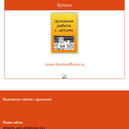
Купить
(none)SpiritualBooks.ru
Поделитесь сайтом с друзьями!
Наши сайты
atlantis-and-atlanteans.org