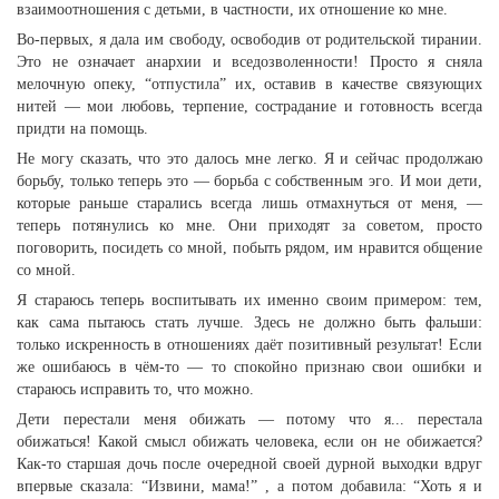
взаимоотношения с детьми, в частности, их отношение ко мне.
Во-первых, я дала им свободу, освободив от родительской тирании.
Это не означает анархии и вседозволенности! Просто я сняла
мелочную опеку, “отпустила” их, оставив в качестве связующих
нитей — мои любовь, терпение, сострадание и готовность всегда
придти на помощь.
Не могу сказать, что это далось мне легко. Я и сейчас продолжаю
борьбу, только теперь это — борьба с собственным эго. И мои дети,
которые раньше старались всегда лишь отмахнуться от меня, —
теперь потянулись ко мне. Они приходят за советом, просто
поговорить, посидеть со мной, побыть рядом, им нравится общение
со мной.
Я стараюсь теперь воспитывать их именно своим примером: тем,
как сама пытаюсь стать лучше. Здесь не должно быть фальши:
только искренность в отношениях даёт позитивный результат! Если
же ошибаюсь в чём-то — то спокойно признаю свои ошибки и
стараюсь исправить то, что можно.
Дети перестали меня обижать — потому что я... перестала
обижаться! Какой смысл обижать человека, если он не обижается?
Как-то старшая дочь после очередной своей дурной выходки вдруг
впервые сказала: “Извини, мама!” , а потом добавила: “Хоть я и