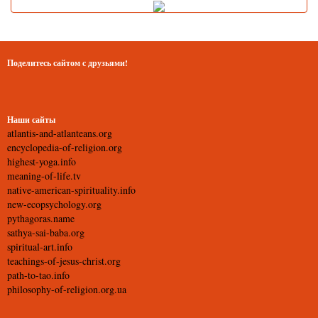
Поделитесь сайтом с друзьями!
Наши сайты
atlantis-and-atlanteans.org
encyclopedia-of-religion.org
highest-yoga.info
meaning-of-life.tv
native-american-spirituality.info
new-ecopsychology.org
pythagoras.name
sathya-sai-baba.org
spiritual-art.info
teachings-of-jesus-christ.org
path-to-tao.info
philosophy-of-religion.org.ua