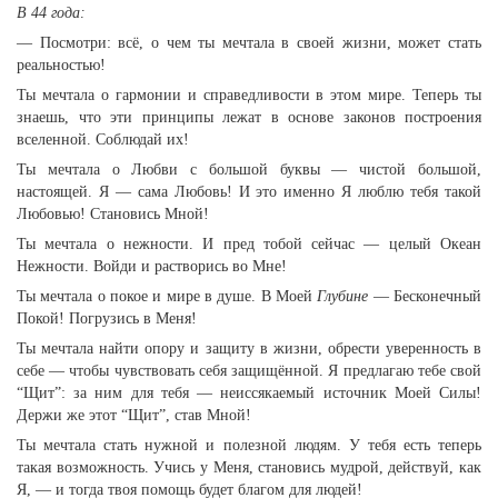
В 44 года:
— Посмотри: всё, о чем ты мечтала в своей жизни, может стать
реальностью!
Ты мечтала о гармонии и справедливости в этом мире. Теперь ты
знаешь, что эти принципы лежат в основе законов построения
вселенной. Соблюдай их!
Ты мечтала о Любви с большой буквы — чистой большой,
настоящей. Я — сама Любовь! И это именно Я люблю тебя такой
Любовью! Становись Мной!
Ты мечтала о нежности. И пред тобой сейчас — целый Океан
Нежности. Войди и растворись во Мне!
Ты мечтала о покое и мире в душе. В Моей
Глубине
— Бесконечный
Покой! Погрузись в Меня!
Ты мечтала найти опору и защиту в жизни, обрести уверенность в
себе — чтобы чувствовать себя защищённой. Я предлагаю тебе свой
“Щит”: за ним для тебя — неиссякаемый источник Моей Силы!
Держи же этот “Щит”, став Мной!
Ты мечтала стать нужной и полезной людям. У тебя есть теперь
такая возможность. Учись у Меня, становись мудрой, действуй, как
Я, — и тогда твоя помощь будет благом для людей!