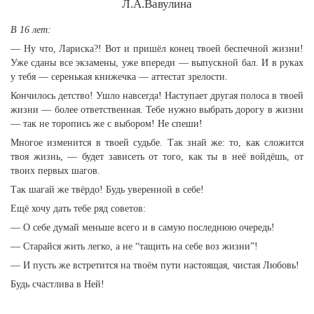
Л.А.Вавулина
В 16 лет:
— Ну что, Лариска?! Вот и пришёл конец твоей беспечной жизни!
Уже сданы все экзамены, уже впереди — выпускной бал. И в руках
у тебя — серенькая книжечка — аттестат зрелости.
Кончилось детство! Ушло навсегда! Наступает другая полоса в твоей
жизни — более ответственная. Тебе нужно выбрать дорогу в жизни
— так не торопись же с выбором! Не спеши!
Многое изменится в твоей судьбе. Так знай же: то, как сложится
твоя жизнь, — будет зависеть от того, как ты в неё войдёшь, от
твоих первых шагов.
Так шагай же твёрдо! Будь уверенной в себе!
Ещё хочу дать тебе ряд советов:
— О себе думай меньше всего и в самую последнюю очередь!
— Старайся жить легко, а не “тащить на себе воз жизни”!
— И пусть же встретится на твоём пути настоящая, чистая Любовь!
Будь счастлива в Ней!