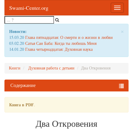
Swami-Center.org
Toggle
navigatio
×
Новости:
15.03.20
Глава пятнадцатая: О смерти и о жизни в любви
03.02.20
Сатья Саи Баба: Когда ты любишь Меня
14.01.20
Глава четырнадцатая: Духовная наука
Книги
Духовная работа с детьми
Два Откровения
Содержание
Книга в PDF
.
Два Откровения