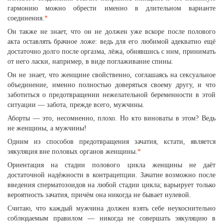
гармонию можно обрести именно в длительном варианте
соединения.
*
Он также не знает, что он не должен уже вскоре после полового
акта оставлять брачное ложе: ведь для его любимой адекватно ещё
достаточно долго после оргазма, лёжа, обнявшись с ним, принимать
от него ласки, например, в виде поглаживание спины.
Он не знает, что женщине свойственно, соглашаясь на сексуальное
объединение, именно полностью доверяться своему другу, и что
заботиться о предотвращении нежелательной беременности в этой
ситуации — забота, прежде всего, мужчины.
Аборты — это, несомненно, плохо. Но кто виноваты в этом? Ведь
не женщины, а мужчины!
Одним из способов предотвращения зачатия, кстати, является
эякуляция вне половых органов женщины.
*
Ориентация на стадии полового цикла женщины не даёт
достаточной надёжности в контрацепции. Зачатие возможно после
введения сперматозоидов на любой стадии цикла; варьирует только
вероятность зачатия, причём она никогда не бывает нулевой.
Считаю, что каждый мужчина должен взять себе неукоснительно
соблюдаемым правилом — никогда не совершать эякуляцию в