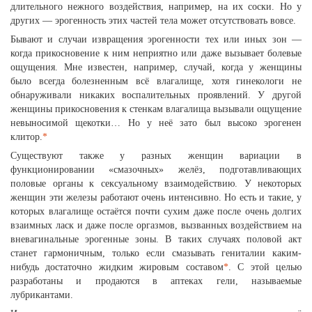
длительного нежного воздействия, например, на их соски. Но у
других — эрогенность этих частей тела может отсутствовать вовсе.
Бывают и случаи извращения эрогенности тех или иных зон —
когда прикосновение к ним неприятно или даже вызывает болевые
ощущения. Мне известен, например, случай, когда у женщины
было всегда болезненным всё влагалище, хотя гинекологи не
обнаруживали никаких воспалительных проявлений. У другой
женщины прикосновения к стенкам влагалища вызывали ощущение
невыносимой щекотки… Но у неё зато был высоко эрогенен
клитор.
*
Существуют также у разных женщин вариации в
функционировании «смазочных» желёз, подготавливающих
половые органы к сексуальному взаимодействию. У некоторых
женщин эти железы работают очень интенсивно. Но есть и такие, у
которых влагалище остаётся почти сухим даже после очень долгих
взаимных ласк и даже после оргазмов, вызванных воздействием на
вневагинальные эрогенные зоны. В таких случаях половой акт
станет гармоничным, только если смазывать гениталии каким-
нибудь достаточно жидким жировым составом
*
. С этой целью
разработаны и продаются в аптеках гели, называемые
лубрикантами.