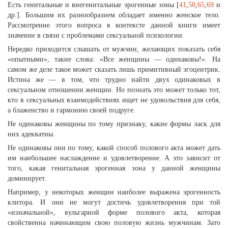
Есть генитальные и внегенитальные эрогенные зоны [
41
,
50
,
65
,
69
и
др.]. Большим их разнообразием обладает именно женское тело.
Рассмотрение этого вопроса в контексте данной книги имеет
значение в связи с проблемами сексуальной психологии.
Нередко приходится слышать от мужчин, желающих показать себя
«опытными», такие слова: «Все женщины — одинаковы!». На
самом же деле такое может сказать лишь примитивный эгоцентрик.
Истина же — в том, что трудно найти двух одинаковых в
сексуальном отношении женщин. Но познать это может только тот,
кто в сексуальных взаимодействиях ищет не удовольствия для себя,
а блаженство и гармонию своей подруге.
Не одинаковы женщины по тому признаку, какие формы ласк для
них адекватны.
Не одинаковы они по тому, какой способ полового акта может дать
им наибольшее наслаждение и удовлетворение. А это зависит от
того, какая генитальная эрогенная зона у данной женщины
доминирует.
Например, у некоторых женщин наиболее выражена эрогенность
клитора. И они не могут достичь удовлетворения при той
«изначальной», вульгарной форме полового акта, которая
свойственна начинающим свою половую жизнь мужчинам. Зато