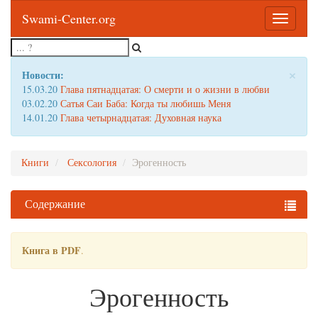
Swami-Center.org
Toggle
navigatio
×
Новости:
15.03.20
Глава пятнадцатая: О смерти и о жизни в любви
03.02.20
Сатья Саи Баба: Когда ты любишь Меня
14.01.20
Глава четырнадцатая: Духовная наука
Книги
Сексология
Эрогенность
Содержание
Книга в PDF
.
Эрогенность