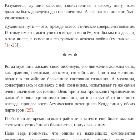
Разумеется, лучшие качества, свойственные и своему полу, тоже
должны быть доведены до совершенства. А всё плохое должно быть
уничтожено.
Духовный путь — это, прежде всего, этическое совершенствование.
И этому имеет смысл учиться везде и во всём, что бы мы ни делали,
в том числе, в освоении сексуального аспекта любви (см. также —
[
14
-
25
]).
* * *
Когда мужчина ласкает свою любимую, его движения должны быть,
как правило, нежными, лёгкими, спокойными. При этом женщина
входит в тончайшие блаженные состояния сознания. А мужчина,
сонастраиваясь и сливаясь с ней сознанием, испытывает те же самые
очень значимые состояния. Ведь при этом происходит чрезвычайно
важный в эволюционном отношении, хотя и скрытый от внешнего
взгляда, процесс роста Атмического потенциала Кундалини у обоих
партнёров [
25
].
И оба в то же время познают райские и затем и ещё более высокие
состояния утончённого блаженства, приучаясь к ним.
Надо ведь понимать, что одним из важнейших компонентов
духовного совершенствования является именно утончение