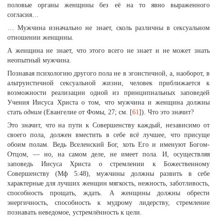
половые органы женщины без её на то явно выраженного
согласия…
… Мужчина изначально не знает, сколь различны в сексуальном
отношении женщины.
А женщина не знает, что этого всего не знает и не может знать
неопытный мужчина.
Познавая психологию другого пола не в эгоистичной, а, наоборот, в
альтруистичной сексуальной жизни, человек приближается к
возможности реализации одной из принципиальных заповедей
Учения Иисуса Христа о том, что мужчина и женщина должны
стать
одним
(Евангелие от Фомы, 27; см. [
61
]). Что это значит?
Это значит, что на пути к Совершенству каждый, независимо от
своего пола, должен вместить в себе всё лучшее, что присуще
обоим полам. Ведь Вселенский Бог, хоть Его и именуют Богом-
Отцом, — но, на самом деле, не имеет пола. И, осуществляя
заповедь Иисуса Христа о стремлении к Божественному
Совершенству (Мф 5:48), мужчины должны развить в себе
характерные для лучших женщин мягкость, нежность, заботливость,
способность прощать, ждать. А женщины должны обрести
энергичность, способность к мудрому лидерству, стремление
познавать неведомое, устремлённость к цели.