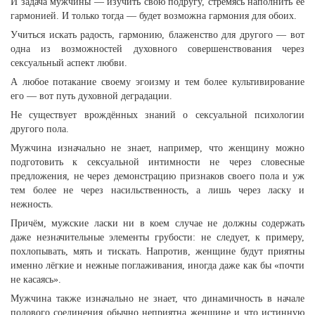
И задача мужчины — изучить свою подругу, стремясь наполнить её
гармонией. И только тогда — будет возможна гармония для обоих.
Учиться искать радость, гармонию, блаженство для другого — вот
одна из возможностей духовного совершенствования через
сексуальный аспект любви.
А любое потакание своему эгоизму и тем более культивирование
его — вот путь духовной деградации.
Не существует врождённых знаний о сексуальной психологии
другого пола.
Мужчина изначально не знает, например, что женщину можно
подготовить к сексуальной интимности не через словесные
предложения, не через демонстрацию признаков своего пола и уж
тем более не через насильственность, а лишь через ласку и
нежность.
Причём, мужские ласки ни в коем случае не должны содержать
даже незначительные элементы грубости: не следует, к примеру,
похлопывать, мять и тискать. Напротив, женщине будут приятны
именно лёгкие и нежные поглаживания, иногда даже как бы «почти
не касаясь».
Мужчина также изначально не знает, что динамичность в начале
полового соединения обычно неприятна женщине и что истинную