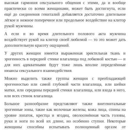
высокая гармония сексуального общения с этими, да и вообще
практически со всеми женщинами, может быть достигнута, если
ещё до соединения гениталий добавляется достаточно длительное
лёгкое и нежное поперечное или продольное воздействие на клитор
рукой мужчины.
А если и во время длительного полового акта мужчина
воздействует рукой на клитор своей любимой — то это может дать
дополнительную красоту ощущений.
У других женщин имеется выраженная эректильная ткань и
эрогенность в передней стенке влагалища под лобковой костью — и
для них адекватными будут тоже лишь вполне определённые
нюансы сексуального взаимодействия.
Можно выделить также группы женщин с преобладающей
эрогенностью или самой глубокой части влагалища, или шейки
матки, или середины передней стенки влагалища, или входа в него,
или всех стенок влагалища.
Большое разнообразие представляют также внегенитальные
эрогенные зоны, такие как молочные железы, кожа лица, спины на
уровне лопаток, крестца и ягодиц, оволосенённая часть головы,
руки и ноги по всей их длине, но особенно ступни. Некоторые
женщины способны испытывать полноценный оргазм от