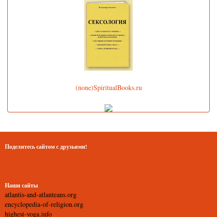
(none)SpiritualBooks.ru
Поделитесь сайтом с друзьями!
Наши сайты
atlantis-and-atlanteans.org
encyclopedia-of-religion.org
highest-yoga.info