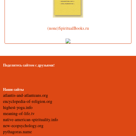
(none)SpiritualBooks.ru
Поделитесь сайтом с друзьями!
Наши сайты
atlantis-and-atlanteans.org
encyclopedia-of-religion.org
highest-yoga.info
meaning-of-life.tv
native-american-spirituality.info
new-ecopsychology.org
pythagoras.name