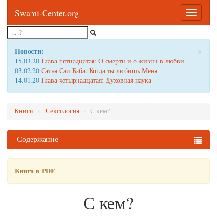
Swami-Center.org
Toggle
navigatio
×
Новости:
15.03.20
Глава пятнадцатая: О смерти и о жизни в любви
03.02.20
Сатья Саи Баба: Когда ты любишь Меня
14.01.20
Глава четырнадцатая: Духовная наука
Книги
Сексология
С кем?
Содержание
Книга в PDF
.
С кем?