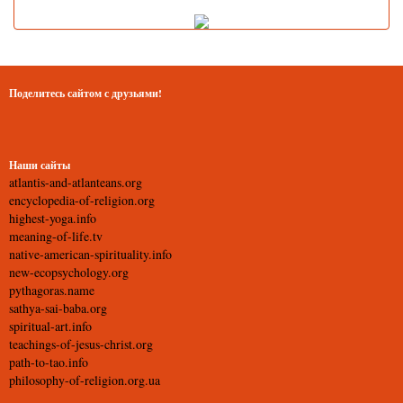
Поделитесь сайтом с друзьями!
Наши сайты
atlantis-and-atlanteans.org
encyclopedia-of-religion.org
highest-yoga.info
meaning-of-life.tv
native-american-spirituality.info
new-ecopsychology.org
pythagoras.name
sathya-sai-baba.org
spiritual-art.info
teachings-of-jesus-christ.org
path-to-tao.info
philosophy-of-religion.org.ua