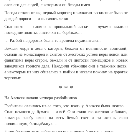
слов его для людей, с которыми он беседы имел.
Погода стояла ясная, первый морозец прихватил раскисшие было от
дождей дороги — и шагалось легко.
Солнышко — словно в прощальной ласке — лучами гладило
последние золотые листочки на берёзках…
… Разбой на дорогах был в те времена неудивителен.
Бежали люди в леса с каторги, бежали от повинности воинской,
бежали из монастырей и скитов от жестоких устоев веры новой или
фанатизма веры старой, бежали и от лютости помещиков и новых
заводчиков горного дела. Находили убежище они в таёжных лесах,
а некоторые из них сбивались в шайки и искали поживу на дорогах
торговых.
* * *
На Алексея напали четверо разбойников.
Грабители озлились из-за того, что взять у Алексея было нечего…
Соли немного да бумага — и всё. Они стали его жестоко избивать,
вымещая злобу свою на весь белый свет и за жизнь свою
поломанную, безнадёжную…
Затем бросили тело избитого до полусмерти Алексея в овраг…