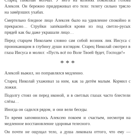
Старец Николай молчал. У него на коленях покоилась голова
Алексея. Он бережно придерживал его тело: телегу сильно трясло
на замёрзших ухабах.
Смертельно бледное лицо Алексея было на удивление спокойно и
прекрасно… Струйки запёкшейся крови из под светло-русых
прядей как бы даже украшали лицо…
Перед старцем Николаем словно сам собой возник лик Иисуса с
проникающим в глубину души взглядом. Старец Николай смотрел в
глаза Иисуса и молил: «Пусть всё по Воле Твоей будет, Господи!»
* * *
Алексей выжил, но поправлялся медленно.
Старец Николай ухаживал за ним, как за дитём малым. Кормил с
ложки.
Подолгу стоял он перед иконой, и в светлых глазах часто блестели
слёзы…
Иногда он садился рядом, и они вели беседы.
То время запомнилось Алексею покоем и счастьем, несмотря на
медленное восстановление здоровья телесного.
Он почти не ощущал тело, а душа ликовала оттого, что ему —