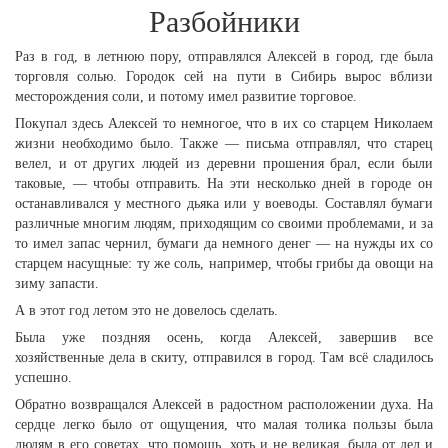
Разбойники
Раз в год, в летнюю пору, отправлялся Алексей в город, где была
торговля солью. Городок сей на пути в Сибирь вырос вблизи
месторождения соли, и потому имел развитие торговое.
Покупал здесь Алексей то немногое, что в их со старцем Николаем
жизни необходимо было. Также — письма отправлял, что старец
велел, и от других людей из деревни прошения брал, если были
таковые, — чтобы отправить. На эти несколько дней в городе он
останавливался у местного дьяка или у воеводы. Составлял бумаги
различные многим людям, приходящим со своими проблемами, и за
то имел запас чернил, бумаги да немного денег — на нужды их со
старцем насущные: ту же соль, например, чтобы грибы да овощи на
зиму запасти.
А в этот год летом это не довелось сделать.
Была уже поздняя осень, когда Алексей, завершив все
хозяйственные дела в скиту, отправился в город. Там всё сладилось
успешно.
Обратно возвращался Алексей в радостном расположении духа. На
сердце легко было от ощущения, что малая толика пользы была
людям в его советах, что помощь, хоть и не великая, была от дел и