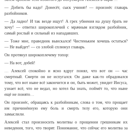
— Добить бы надо! Донесёт, сыск учинят! — произнёс главарь
разбойников.
— Да ладно! И так везде ищут! А грех убиения на душу брать не
хочу! — ответил широкоплечий с мрачным взглядом разбойник,
самый рослый и сильный из нападавших.
— Тоже мне, праведник выискался! Чистеньким хочешь остаться?
— Не выйдет! — со злобой сплюнул главарь.
Он протянул широкоплечему топор:
— На вот, добей!
… Алексей спокойно и ясно вдруг понял, что вот он — час
смертный. Смерти он не испугался. Он даже как-то обрадовался
тому, что вот ныне всё закончится и он, быть может, увидит Иисуса,
узнает всё, что не ведал, но хотел бы знать, поймёт то, что ныне
ещё не понято…
Он произнёс, обращаясь к разбойникам, слова о том, что прощает
им причинённую ему боль и смерть телу его, которую они
замыслили.
Алексей стал произносить молитвы о прощении грешникам их
неведения, того, что творят. Понимание, что сейчас его молитва за