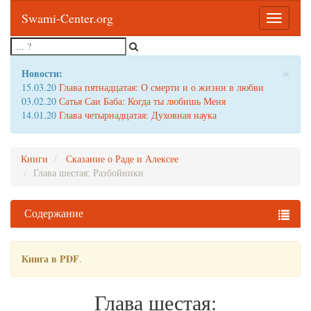
Swami-Center.org
Toggle
navigatio
×
Новости:
15.03.20
Глава пятнадцатая: О смерти и о жизни в любви
03.02.20
Сатья Саи Баба: Когда ты любишь Меня
14.01.20
Глава четырнадцатая: Духовная наука
Книги
Сказание о Раде и Алексее
Глава шестая: Разбойники
Содержание
Книга в PDF
.
Глава шестая: