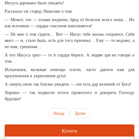
Иисуса даровано было увидеть!
Рассказал он старцу Николаю о том:
— Может, это — только видение, бред от болезни всего лишь… Но
как вспомню — сердце счастием наполняется!
— Не мне о том судить… Вот — Иисус тебе жизнь сохранил, Себя
явил — и, стало быть, есть для того причина… Ему — то ведомо, а
не нам, грешным…
А что Иисуса зрил — то в сердце береги. А людям зря не говори о
том…
Испытания, включая немощи плоти, часто даются нам для
вразумления и укрепления духа!
А смерть свою так близко увидеть — сие есть дар великий от Бога!
Хорошо — так подвести итоги прожитого и доверить Господу
будущее!
Назад
Далее
Купить