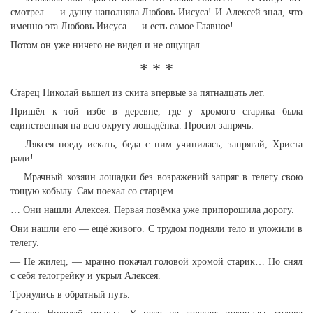
смотрел — и душу наполняла Любовь Иисуса! И Алексей знал, что
именно эта Любовь Иисуса — и есть самое Главное!
Потом он уже ничего не видел и не ощущал…
* * *
Старец Николай вышел из скита впервые за пятнадцать лет.
Пришёл к той избе в деревне, где у хромого старика была
единственная на всю округу лошадёнка. Просил запрячь:
— Ляксея поеду искать, беда с ним учинилась, запрягай, Христа
ради!
… Мрачный хозяин лошадки без возражений запряг в телегу свою
тощую кобылу. Сам поехал со старцем.
… Они нашли Алексея. Первая позёмка уже припорошила дорогу.
Они нашли его — ещё живого. С трудом подняли тело и уложили в
телегу.
— Не жилец, — мрачно покачал головой хромой старик… Но снял
с себя телогрейку и укрыл Алексея.
Тронулись в обратный путь.