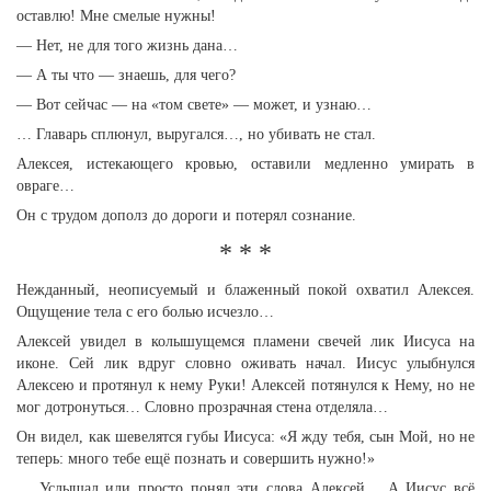
оставлю! Мне смелые нужны!
— Нет, не для того жизнь дана…
— А ты что — знаешь, для чего?
— Вот сейчас — на «том свете» — может, и узнаю…
… Главарь сплюнул, выругался…, но убивать не стал.
Алексея, истекающего кровью, оставили медленно умирать в
овраге…
Он с трудом дополз до дороги и потерял сознание.
* * *
Нежданный, неописуемый и блаженный покой охватил Алексея.
Ощущение тела с его болью исчезло…
Алексей увидел в колышущемся пламени свечей лик Иисуса на
иконе. Сей лик вдруг словно оживать начал. Иисус улыбнулся
Алексею и протянул к нему Руки! Алексей потянулся к Нему, но не
мог дотронуться… Словно прозрачная стена отделяла…
Он видел, как шевелятся губы Иисуса: «Я жду тебя, сын Мой, но не
теперь: много тебе ещё познать и совершить нужно!»
… Услышал или просто понял эти слова Алексей… А Иисус всё