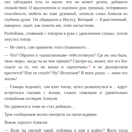
сих заблудших есть то малое, что он может делать, добавило
спокойствия. О вразумлении и спасении душ грешных, потерявших
способность любить во тьме духовной, потекли слова Алексея из
глубины души. Он обращался к Иисусу, Который — Единственный,
наверное, знает, как помочь им, этим несчастным…
Разбойник, стоявший с топором в руке с удивлением слушал, потом
опустил топор:
— Не смогу, сам прикончи этого блаженного…
— Что? Обратно к «раскольникам» тебя потянуло? Где же она была,
твоя «вера», когда ты ко мне пришёл? Смотри-ка, может, вот его Бог
спасёт за то, что он монах и «щепотник»
*
и не двуперстием
крестится? Или не спасёт? Ну? Испытаем? В моих руках — ныне его
жизнь!
… Главарь подошёл, сам взял топор, хотел размахнуться и… вдруг
встретился глазами с ясным, словно сияющим и удивительно
спокойным взглядом Алексея.
Он удивился и тоже не стал добивать…
Трое сообщников молча смотрели на происходящее.
Вожак спросил Алексея:
— Коли ты смелый такой, пойдёшь к нам в шайку? Жить тогда