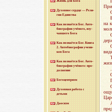
Жизнь для Бога
При
Ду­хов­ное серд­це — Ре­ли­
гия Един­ства
на 
Как по­зна­ёт­ся Бог. Ав­то­
моли
био­гра­фия учё­но­го, изу­
чав­ше­го Бога
держ
Как по­зна­ёт­ся Бог. Книга
2. Ав­то­био­гра­фии уче­ни­
вид
ков Бога
Как по­зна­ёт­ся Бог. Ав­то­
жиз
био­гра­фия учё­но­го: про­
дол­же­ние
Бо­го­цен­тризм
Ду­хов­ная ра­бо­та с
ощу
детьми
Цар
Дао­сизм
пре