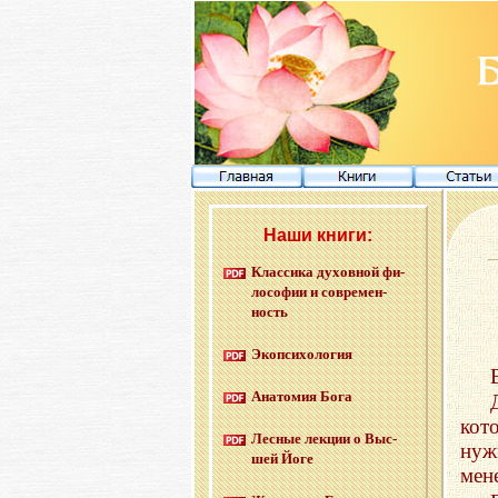
Наши книги:
Клас­си­ка ду­хов­ной фи­
ло­со­фии и со­вре­мен­
ность
Эко­пси­хо­ло­гия
Ана­то­мия Бога
кот
Лес­ные лек­ции о Выс­
нуж
шей Йоге
мен