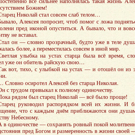
Постепенно всё сильнее наполнялась такая жизнь Але
сутствием Божием!
Старец Николай стал совсем слаб телом…
Бывало, Алексея попросит, чтоб помог с ложа поднять
колени пред иконой опуститься. А бывало, что и вовс
тву не вставал.
Стал он — словно прозрачный, будто уже в теле душ
алась более, а переместилась совсем в иной мир.
Светлая улыбка на устах старца была всё время, сл
ел уже он обитель райскую свою…
Так вот, тихо, с улыбкой на устах — и отошёл он из 
ни.
… Словно осиротел Алексей без старца Николая.
Он с трудом привыкал к полному одиночеству.
Пока рядом был старец Николай — всё было проще!
Старец руководил распорядком всей их жизни. И 
щение, что с каждым днём приближаются они душа
ству Небесному.
А в одиночестве — сохранять ровный покой молитвен
дстояния пред Богом и размеренность в жизни своей 