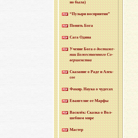
но была)
“Пу­зы­ри вос­при­я­тия”
По­нять Бога
Сага Одина
Уче­ние Бога
о до­сти­же­
нии Бо­же­ствен­но­го Со­
вер­шен­ства
Ска­за­ние о Раде и Алек­
сее
Факир. Наука о чу­де­сах
Еван­ге­лие от Марфы
Ва­си­лёк: Сказ­ка о Вол­
шеб­ном мире
Ма­стер