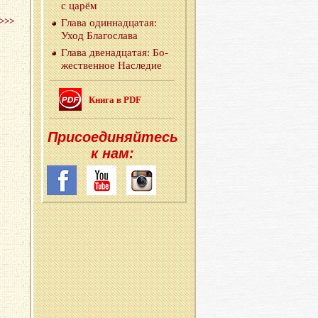
с царём
>>>
Глава один­на­дца­тая:
Уход Бла­го­сла­ва
Глава две­на­дца­тая: Бо­
же­ствен­ное На­сле­дие
Книга в PDF
При­со­еди­няй­тесь
к нам: