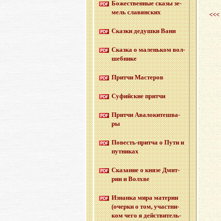
Бо­же­ствен­ные сказы зе­
мель сла­вян­ских
<<<
Сказ­ки де­душ­ки Вани
Сказ­ка о ма­лень­ком вол­
шеб­ни­ке
Прит­чи Ма­сте­ров
Су­фий­ские прит­чи
Прит­чи Ава­ло­ки­те­шва­
ры
По­весть-прит­ча о Пути и
пут­ни­ках
Ска­за­ние о князе Дмит­
рии и Волх­ве
Из­нан­ка мира ма­те­рии
(очер­ки о том, участ­ни­
ком чего я дей­стви­тель­