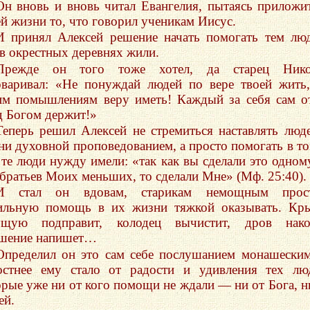
Он вновь и вновь читал Евангелия, пытаясь приложи
ей жизни то, что говорил ученикам Иисус.
И принял Алексей решение начать помогать тем лю
 в окрестных деревнях жили.
Прежде он того тоже хотел, да старец Нико
оваривал: «Не понуждай людей по вере твоей жить
им помышлениям веру иметь! Каждый за себя сам о
д Богом держит!»
Теперь решил Алексей не стремиться наставлять люд
ни духовной проповедованием, а просто помогать в то
 те люди нужду имели: «так как вы сделали это одном
 братьев Моих меньших, то сделали Мне» (
Мф. 25:40
).
И стал он вдовам, старикам немощным прос
ильную помощь в их жизни тяжкой оказывать. Кр
ущую подправит, колодец вычистит, дров накол
шение напишет…
Определил он это сам себе послушанием монашески
остнее ему стало от радости и удивления тех лю
орые уже ни от кого помощи не ждали — ни от Бога, н
ей.