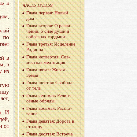
ть к
ЧАСТЬ ТРЕ­ТЬЯ
Глава пер­вая: Новый
дям,
дом
Глава вто­рая: О раз­ли­
лай
че­нии, о силе души и
, по
со­блаз­нах гор­ды­ни
твет
Глава тре­тья: Ис­це­ле­ние
Ро­ди­о­на
ей в
Глава чет­вёр­тая: Сов­
мест­ная ме­ди­та­ция
м, в
Глава пятая: Живая
у из
Земля
Глава ше­стая: Сво­бо­да
тую
от тела
ышу
Глава седь­мая: Ре­ли­ги­
ет,
оз­ные об­ря­ды
Глава вось­мая: Рас­ста­
м. И
ва­ние
дей,
Глава де­вя­тая: До­ро­га в
и от
сто­ли­цу
Глава де­ся­тая: Встре­ча