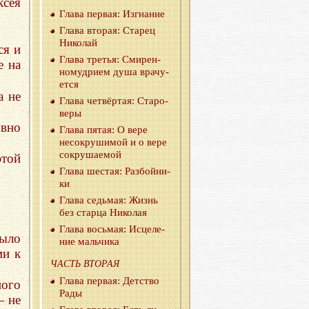
ксея
Глава пер­вая: Из­гна­ние
Глава вто­рая: Ста­рец
Ни­ко­лай
ся и
Глава тре­тья: Сми­рен­
е на
но­муд­ри­ем душа вра­чу­
ет­ся
а не
Глава чет­вёр­тая: Ста­ро­
ве­ры
овно
Глава пятая: О вере
несо­кру­ши­мой и о вере
со­кру­ша­е­мой
этой
Глава ше­стая: Раз­бой­ни­
ки
Глава седь­мая: Жизнь
без стар­ца Ни­ко­лая
Глава вось­мая: Ис­це­ле­
было
ние маль­чи­ка
ми к
ЧАСТЬ ВТО­РАЯ
Глава пер­вая: Дет­ство
ного
Рады
— не