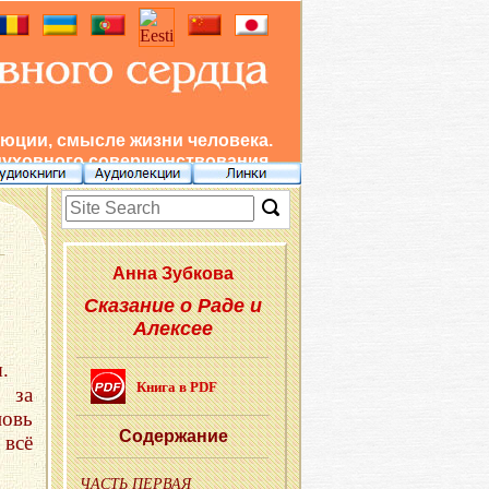
юции, смысле жизни человека.
духовного совершенствования.
Анна Зуб­ко­ва
Сказание о Раде и
Алексее
.
Книга в PDF
, за
овь
Со­дер­жа­ние
 всё
ЧАСТЬ ПЕРВА
Я