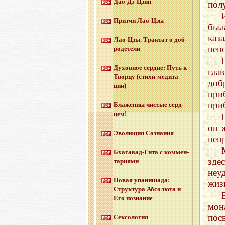
Дао-Дэ-Цзин
пол
Прит­чи Лао-Цзы
был
каз
Лао-Цзы. Трак­тат о доб­
неп
ро­де­те­ли
Ду­хов­ное серд­це: Путь к
гла
Твор­цу (сти­хи-ме­ди­та­
доб
ции)
при
при
Бла­жен­ны чи­стые серд­
цем!
он 
Эво­лю­ция Со­зна­ния
неп
Бха­га­вад-Ги­та с ком­мен­
зде
та­ри­я­ми
неу
Новая упа­ни­ша­да:
жиз
Струк­ту­ра Аб­со­лю­та и
Его по­зна­ние
мон
пос
Сек­со­ло­гия