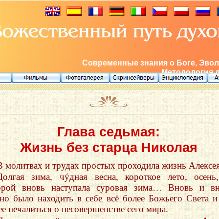
Современные знания о Боге, Эвол
Методология 
Глава седьмая:
Жизнь без старца Николая
В молитвах и трудах простых проходила жизнь Алексея
Долгая зима, чýдная весна, короткое лето, осень
орой вновь наступала суровая зима… Вновь и вн
но было находить в себе всё более Божьего Света и
ее печалиться о несовершенстве сего мира.