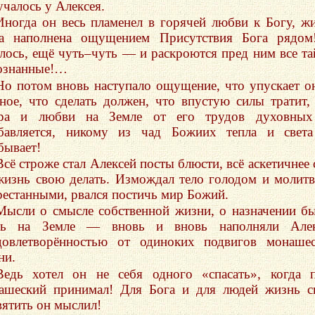
учалось у Алексея.
Иногда он весь пламенел в горячей любви к Богу, ж
а наполнена ощущением Присутствия Бога рядом
алось, ещё чуть–чуть — и раскроются пред ним все т
ознанные!…
Но потом вновь наступало ощущение, что упускает о
вное, что сделать должен, что впустую силы тратит,
ра и любви на Земле от его трудов духовных
бавляется, никому из чад Божиих тепла и света
бывает!
Всё строже стал Алексей посты блюсти, всё аскетичнее 
жизнь свою делать. Измождал тело голодом и молит
рестанными, рвался постичь мир Божий.
Мысли о смысле собственной жизни, о назначении б
сь на Земле — вновь и вновь наполняли Алек
довлетворённостью от одиноких подвигов монаше
ни.
Ведь хотел он не себя одного «спасать», когда 
ашеский принимал! Для Бога и для людей жизнь 
вятить он мыслил!