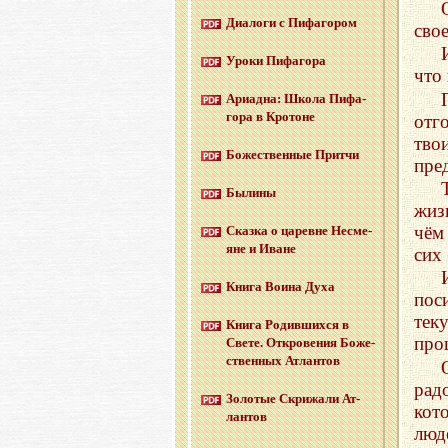
Диа­ло­ги с Пи­фа­го­ром
сво
Уроки Пи­фа­го­ра
что
Ари­ад­на: Школа Пи­фа­
го­ра в Кро­тоне
отг
тво
Бо­же­ствен­ные Прит­чи
пре
Бы­ли­ны
жиз
чём
Сказ­ка о ца­ревне Несме­
яне и Иване
сих
Книга Воина Духа
пос
тек
Книга Ро­див­ших­ся в
про
Свете. От­кро­ве­ния Бо­же­
ствен­ных Ат­лан­тов
рад
Зо­ло­тые Cкри­жа­ли Ат­
кот
лан­тов
люд