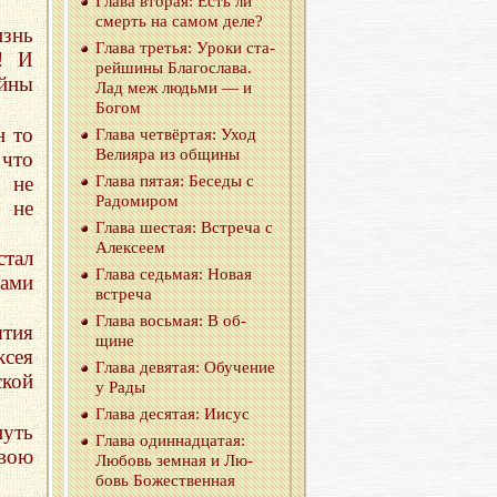
Глава вто­рая: Есть ли
смерть на самом деле?
изнь
Глава тре­тья: Уроки ста­
! И
рей­ши­ны Бла­го­сла­ва.
айны
Лад меж лю­дь­ми — и
Богом
н то
Глава чет­вёр­тая: Уход
Ве­ли­я­ра из об­щи­ны
 что
 не
Глава пятая: Бе­се­ды с
Ра­до­ми­ром
 не
Глава ше­стая: Встре­ча с
Алек­се­ем
стал
Глава седь­мая: Новая
вами
встре­ча
Глава вось­мая: В об­
ытия
щине
сея
Глава де­вя­тая: Обу­че­ние
ской
у Рады
Глава де­ся­тая: Иисус
путь
Глава один­на­дца­тая:
свою
Лю­бовь зем­ная и Лю­
бовь Бо­же­ствен­ная