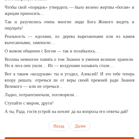
Чтобы свой «порядок» утвердить — было велено жертвы «богам» и
жрецам приносить…
Так и разучились очень многие люди Бога Живого видеть и
ощущать!
Реальность — идолами, из дерева вырезанными или из камня
вытесанными, заменили…
О живом общении с Богом — так и позабылось…
Волхвы немногие память о том Знании и умения великие хранили.
Но в леса они ушли… Их — колдунами называть стали…
Вот к таким «колдунам» ты и угодил, Алексий! И это тебе теперь
впору решать: отречься ли от веры своей прежней ради Знания
Великого — или не отречься…
Ладно, потрапезничали, поговорили…
Ступайте с миром, други!
А ты, Рада, гостя устрой на ночлег да на вопросы его ответы дай!
Назад
Далее