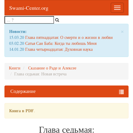
Swami-Center.org
Toggle
navigatio
×
Новости:
15.03.20
Глава пятнадцатая: О смерти и о жизни в любви
03.02.20
Сатья Саи Баба: Когда ты любишь Меня
14.01.20
Глава четырнадцатая: Духовная наука
Книги
Сказание о Раде и Алексее
Глава седьмая: Новая встреча
Содержание
Книга в PDF
.
Глава седьмая: