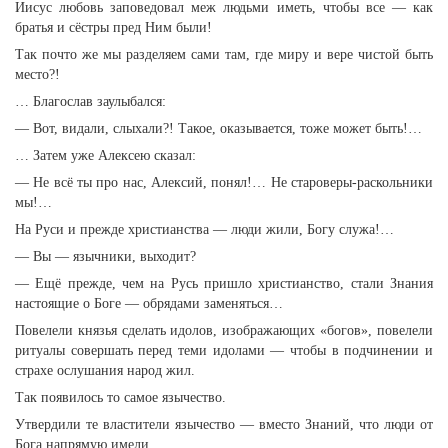
Иисус любовь заповедовал меж людьми иметь, чтобы все — как
братья и сёстры пред Ним были!
Так почто же мы разделяем сами там, где миру и вере чистой быть
место?!
… Благослав заулыбался:
— Вот, видали, слыхали?! Такое, оказывается, тоже может быть!…
… Затем уже Алексею сказал:
— Не всё ты про нас, Алексий, понял!… Не староверы-раскольники
мы!…
На Руси и прежде христианства — люди жили, Богу служа!…
— Вы — язычники, выходит?
— Ещё прежде, чем на Русь пришло христианство, стали Знания
настоящие о Боге — обрядами заменяться…
Повелели князья сделать идолов, изображающих «богов», повелели
ритуалы совершать перед теми идолами — чтобы в подчинении и
страхе ослушания народ жил.
Так появилось то самое язычество.
Утвердили те властители язычество — вместо Знаний, что люди от
Бога напрямую имели.