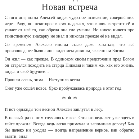
Новая встреча
С того дня, когда Алексей видел чудесное исцеление, совершённое
через Раду, он некоторое время надеялся, что вновь встретит её и
узнает от неё то, как обрела она сие умение. Но никто ничего про
таинственную знахарку не знал и никогда прежде её не видел.
Со временем Алексею иногда стало даже казаться, что всё
произошедшее было лишь видением дивным, явленным Богом.
Он жил — как прежде. В одиноком своём предстоянии пред Богом
он старался походить на старца Николая и таким же, как его жизнь,
видел и своё будущее…
Прошли осень, зима… Наступила весна.
Снег уже сошёл вовсе. Ярко пробуждалась природа в этот год.
* * *
И вот однажды той весной Алексей заплутал в лесу.
В первый раз с ним случилось такое! Столько ведь лет уже здесь в
тайге прожил! Всегда ведь легко примечал и запоминал дорогу! Как
бы далеко ни уходил — всегда направление верное, как обратно
выйти, знал!