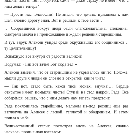
мыслит злого! Вот любуйтесь сами — даже страху не имеет! Что с
ним делать теперь?
— Прости нас, Благослав! Не знали, что делать: прямиком к нам
шёл, словно дорогу знал. Вот и решили к тебе вести…
… Собравшиеся вокруг люди были благожелательны, спокойны,
смотрели молча на происходящее и ждали решения старейшины.
И тут, вдруг, Алексей увидел среди окруживших его общинников…
ту целительницу!
Вспыхнуло всё внутри от радости великой!
Подумал: «Так вот зачем Бог сюда вёл!»
Алексей заметил, что от старейшины не укрывалось ничто. Похоже,
мысли других людей он словно в открытой книге читал:
— Так вот, стало быть, каков твой монах, внучка!… Сердце
открытое имеет, помыслы чисты! Ступай на стол накрой, Рада! Все
соберёмся: решать, что с ним делать нам теперь предстоит.
Рада поклонилась старейшине, мельком из-под ресниц ещё раз
взглянула на Алексея с лаской, теплотой и ободрением. И затем
пошла к избе.
Величественный старик посмотрел вновь на Алексея, словно
насквозь пронизывая взглядом: