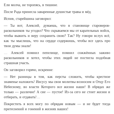
Ели молча, не торопясь, в тишине.
После Рада принесла заваренные душистые травы и мёд.
Испив, старейшина заговорил:
— Ты вот, Алексий, думаешь, что в становище староверов-
раскольников ты угодил? Что скрываемся мы от карательных войск,
чтобы выжить и веру сохранить свою? Так? Ну говори вслух всё,
как ты мыслишь, что на сердце содержишь, чтобы все здесь про
твои думы знали!
… Алексей помнил пепелище, помнил сожжённых заживо
раскольников и хотел, чтобы этих людей не постигла подобная
страшная участь.
Он заговорил горячо, искренне:
— Нет разницы в том, как персты сложить, чтобы крестное
знаменье наложить! Иисусу мы свои молитвы возносим и Отцу Его
Небесному, во власти Которого все жизни наши! В обрядах же
только — различие! А сие — пустое! Из-за сего не стоит жизни и
отбирать, и отдавать!…
Покрестить я всех могу по обрядам новым — и не будет тогда
притеснений и гонений в жизнях ваших!