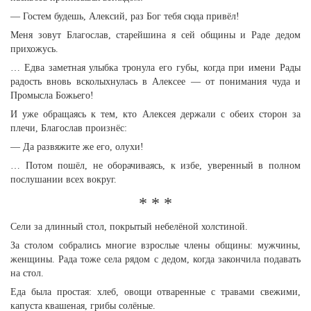
— Гостем будешь, Алексий, раз Бог тебя сюда привёл!
Меня зовут Благослав, старейшина я сей общины и Раде дедом
прихожусь.
… Едва заметная улыбка тронула его губы, когда при имени Рады
радость вновь всколыхнулась в Алексее — от понимания чуда и
Промысла Божьего!
И уже обращаясь к тем, кто Алексея держали с обеих сторон за
плечи, Благослав произнёс:
— Да развяжите же его, олухи!
… Потом пошёл, не оборачиваясь, к избе, уверенный в полном
послушании всех вокруг.
* * *
Сели за длинный стол, покрытый небелёной холстиной.
За столом собрались многие взрослые члены общины: мужчины,
женщины. Рада тоже села рядом с дедом, когда закончила подавать
на стол.
Еда была простая: хлеб, овощи отваренные с травами свежими,
капуста квашеная, грибы солёные.