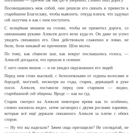
поселению — причём так быстро и уверенно, словно знал дорогу.
Посовещавшись меж собой, они решили его связать и привести к
старейшине Благославу, чтобы выяснить: откуда взялся, что задумал
сей лазутчик и как с ним поступить.
С холщёвым мешком на голове, чтобы не приметил дороги, со
связанными руками Алексея долго вели куда-то. Он даже не успел
увидеть связавших его. Они действовали слаженно и ловко, не
били, боли никакой не причиняли. Шли молча.
По тому, как сбавили шаг, как вокруг послышались голоса, —
Алексей догадался, что пришли в селение.
С него сняли мешок — и он увидел окруживших его людей.
Перед ним стоял высокий, с белоснежными от седины волосами и
бородой, могучий, несмотря на годы, старик, держащий в руке
посох. Алексея, поставили перед сим стариком — видно,
старейшиной сей общины. Вроде — как на суд.
Старик смотрел на Алексея некоторое время как то особенно,
словно насквозь видел, затем заговорил с двумя рослыми парнями,
которые всё ещё держали связанного Алексея за плечи с обеих
сторон.
— Ну что вы наделали? Зачем сюда притащили? Не соглядатай, не