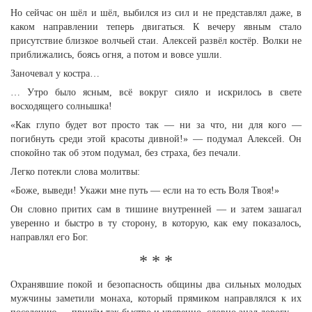
Но сейчас он шёл и шёл, выбился из сил и не представлял даже, в
каком направлении теперь двигаться. К вечеру явным стало
присутствие близкое волчьей стаи. Алексей развёл костёр. Волки не
приближались, боясь огня, а потом и вовсе ушли.
Заночевал у костра…
… Утро было ясным, всё вокруг сияло и искрилось в свете
восходящего солнышка!
«Как глупо будет вот просто так — ни за что, ни для кого —
погибнуть среди этой красоты дивной!» — подумал Алексей. Он
спокойно так об этом подумал, без страха, без печали.
Легко потекли слова молитвы:
«Боже, выведи! Укажи мне путь — если на то есть Воля Твоя!»
Он словно притих сам в тишине внутренней — и затем зашагал
уверенно и быстро в ту сторону, в которую, как ему показалось,
направлял его Бог.
* * *
Охранявшие покой и безопасность общины два сильных молодых
мужчины заметили монаха, который прямиком направлялся к их