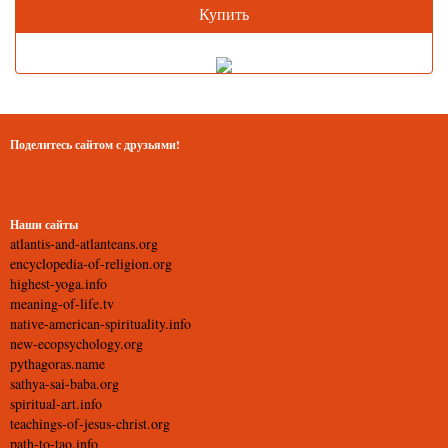
Купить
Поделитесь сайтом с друзьями!
Наши сайты
atlantis-and-atlanteans.org
encyclopedia-of-religion.org
highest-yoga.info
meaning-of-life.tv
native-american-spirituality.info
new-ecopsychology.org
pythagoras.name
sathya-sai-baba.org
spiritual-art.info
teachings-of-jesus-christ.org
path-to-tao.info