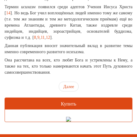
Термин
исихазм
появился среди адептов Учения Иисуса Христа
[
14
]. Но ведь Бог учил воплощённых людей именно тому же самому
(т.е. тем же знаниям и тем же методологическим приёмам) ещё во
времена Атлантиды, древнего Китая, также издревле среди
индейцев, индийцев, зороастрийцев, основателей буддизма,
суфизма и т.д. [
8
,
9
,
11
,
12
].
Данная публикация вносит значительный вклад в развитие темы
именно современного развитого исихазма.
Она рассчитана на всех, кто любят Бога и устремлены к Нему, а
также на тех, кто только намереваются начать этот Путь духовного
самосовершенствования.
Далее
Купить