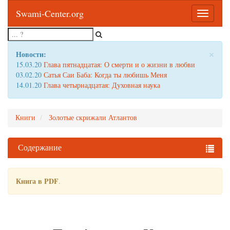
Swami-Center.org
Toggle
navigatio
×
Новости:
15.03.20
Глава пятнадцатая: О смерти и о жизни в любви
03.02.20
Сатья Саи Баба: Когда ты любишь Меня
14.01.20
Глава четырнадцатая: Духовная наука
Книги
Золотые скрижали Атлантов
Содержание
Книга в PDF
.