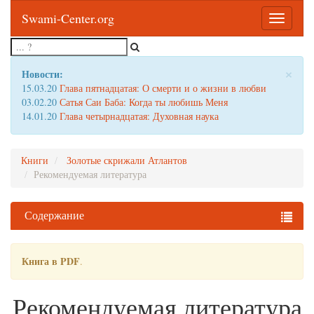
Swami-Center.org
Toggle
navigatio
×
Новости:
15.03.20
Глава пятнадцатая: О смерти и о жизни в любви
03.02.20
Сатья Саи Баба: Когда ты любишь Меня
14.01.20
Глава четырнадцатая: Духовная наука
Книги
Золотые скрижали Атлантов
Рекомендуемая литература
Содержание
Книга в PDF
.
Рекомендуемая литература