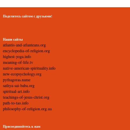
Поделитесь сайтом с друзьями!
Наши сайты
atlantis-and-atlanteans.org
encyclopedia-of-religion.org
highest-yoga.info
meaning-of-life.tv
native-american-spirituality.info
new-ecopsychology.org
pythagoras.name
sathya-sai-baba.org
spiritual-art.info
teachings-of-jesus-christ.org
path-to-tao.info
philosophy-of-religion.org.ua
Присоединяйтесь к нам