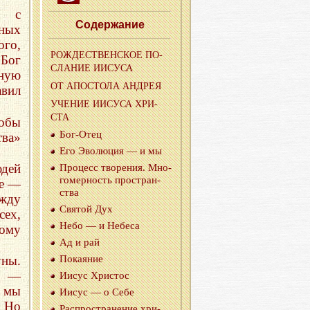
и с
Со­дер­жа­ние
ных
ого,
РОЖ­ДЕ­СТВЕН­СКОЕ ПО­
 Бог
СЛА­НИЕ ИИСУ­СА
нную
ОТ АПО­СТО­ЛА АН­ДРЕЯ
вил
УЧЕ­НИЕ ИИСУ­СА ХРИ­
СТА
тобы
Бог-Отец
тва»
Его Эво­лю­ция — и мы
юдей
Про­цесс тво­ре­ния. Мно­
го­мер­ность про­стран­
се —
ства
ежду
Свя­той Дух
ех,
Небо — и Небе­са
ому
Ад и рай
По­ка­я­ние
уны.
то —
Иисус Хри­стос
 мы
Иисус — о Себе
. Но
Рас­про­стра­не­ние хри­