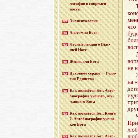
ло­со­фии и со­вре­мен­
ность
ко
мен
Эко­пси­хо­ло­гия
что
Ана­то­мия Бога
буд
бол
Лес­ные лек­ции о Выс­
вос
шей Йоге
воп
Жизнь для Бога
не 
Ду­хов­ное серд­це — Ре­ли­
гия Един­ства
на 
дет
Как по­зна­ёт­ся Бог. Ав­то­
иуд
био­гра­фия учё­но­го, изу­
при
чав­ше­го Бога
дру
Как по­зна­ёт­ся Бог. Книга
2. Ав­то­био­гра­фии уче­ни­
При
ков Бога
люб
люб
Как по­зна­ёт­ся Бог. Ав­то­