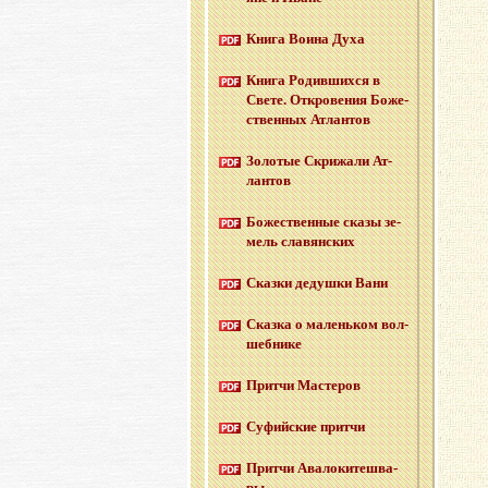
Книга Воина Духа
Книга Ро­див­ших­ся в
Свете. От­кро­ве­ния Бо­же­
ствен­ных Ат­лан­тов
Зо­ло­тые Cкри­жа­ли Ат­
лан­тов
Бо­же­ствен­ные сказы зе­
мель сла­вян­ских
Сказ­ки де­душ­ки Вани
Сказ­ка о ма­лень­ком вол­
шеб­ни­ке
Прит­чи Ма­сте­ров
Су­фий­ские прит­чи
Прит­чи Ава­ло­ки­те­шва­
ры