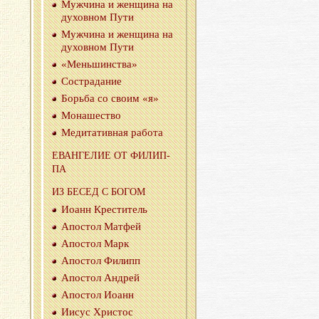
Муж­чи­на и жен­щи­на на
ду­хов­ном Пути
Муж­чи­на и жен­щи­на на
ду­хов­ном Пути
«Мень­шин­ства»
Со­стра­да­ние
Борь­ба со своим «я»
Мо­на­ше­ство
Ме­ди­та­тив­ная ра­бо­та
ЕВАН­ГЕ­ЛИЕ ОТ ФИ­ЛИП­
ПА
ИЗ БЕСЕД С БОГОМ
Иоанн Кре­сти­тель
Апо­стол Мат­фей
Апо­стол Марк
Апо­стол Фи­липп
Апо­стол Ан­дрей
Апо­стол Иоанн
Иисус Хри­стос