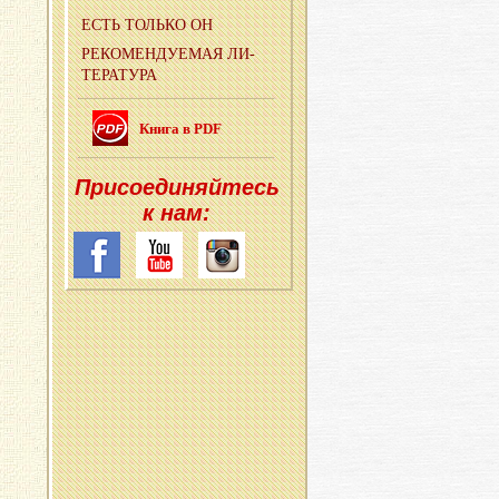
ЕСТЬ ТОЛЬ­КО ОН
РЕ­КО­МЕН­ДУ­Е­МАЯ ЛИ­
ТЕ­РА­ТУ­РА
Книга в PDF
При­со­еди­няй­тесь
к нам: