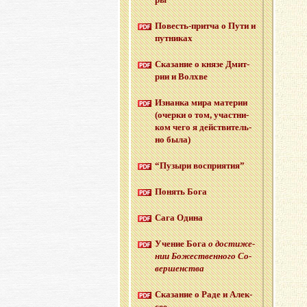
По­весть-прит­ча о Пути и
пут­ни­ках
Ска­за­ние о князе Дмит­
рии и Волх­ве
Из­нан­ка мира ма­те­рии
(очер­ки о том, участ­ни­
ком чего я дей­стви­тель­
но была)
“Пу­зы­ри вос­при­я­тия”
По­нять Бога
Сага Одина
Уче­ние Бога
о до­сти­же­
нии Бо­же­ствен­но­го Со­
вер­шен­ства
Ска­за­ние о Раде и Алек­
сее