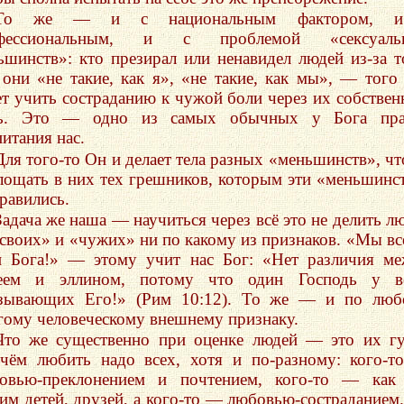
То же — и с национальным фактором, 
нфессиональным, и с проблемой «сексуаль
ьшинств»: кто презирал или ненавидел людей из-за т
 они «не такие, как я», «не такие, как мы», — того
ет учить состраданию к чужой боли через их собстве
ь. Это — одно из самых обычных у Бога пра
питания нас.
Для того-то Он и делает тела разных «меньшинств», ч
лощать в них тех грешников, которым эти «меньшинс
нравились.
Задача же наша — научиться через всё это не делить л
«своих» и «чужих» ни по какому из признаков. «Мы в
и Бога!» — этому учит нас Бог: «Нет различия м
еем и эллином, потому что один Господь у вс
зывающих Его!» (Рим 10:12). То же — и по люб
гому человеческому внешнему признаку.
Что же существенно при оценке людей — это их г
чём любить надо всех, хотя и по-разному: кого-
овью-преклонением и почтением, кого-то — как
им детей, друзей, а кого-то — любовью-состраданием