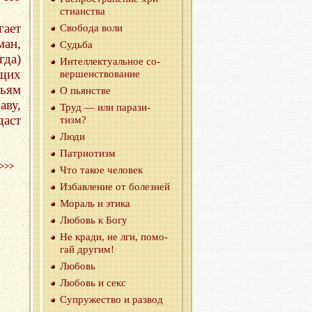
сти­ан­ства
гает
Сво­бо­да воли
ман,
Судь­ба
да)
Ин­тел­лек­ту­аль­ное со­
ющих
вер­шен­ство­ва­ние
ньям
О пьян­стве
аву,
Труд — или па­ра­зи­
даст
тизм?
Люди
Пат­ри­о­тизм
>>>
Что такое че­ло­век
Из­бав­ле­ние от бо­лез­ней
Мо­раль и этика
Лю­бовь к Богу
Не кради, не лги, по­мо­
гай дру­гим!
Лю­бовь
Лю­бовь и секс
Су­пру­же­ство и раз­вод