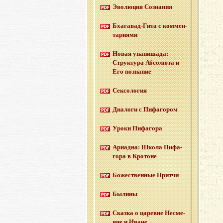
Эво­лю­ция Со­зна­ния
Бха­га­вад-Ги­та с ком­мен­
та­ри­я­ми
Новая упа­ни­ша­да:
Струк­ту­ра Аб­со­лю­та и
Его по­зна­ние
Сек­со­ло­гия
Диа­ло­ги с Пи­фа­го­ром
Уроки Пи­фа­го­ра
Ари­ад­на: Школа Пи­фа­
го­ра в Кро­тоне
Бо­же­ствен­ные Прит­чи
Бы­ли­ны
Сказ­ка о ца­ревне Несме­
яне и Иване