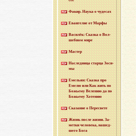
Факир. Наука о чу­де­сах
Еван­ге­лие от Марфы
Ва­си­лёк: Сказ­ка о Вол­
шеб­ном мире
Ма­стер
На­след­ни­ца стар­ца Зо­си­
мы
Еме­льян: Сказ­ка про
Емелю или Как жить по
Бо­жье­му Ве­ле­нию да по
Бо­жье­му Хо­те­нию
Ска­за­ние о Пе­ре­све­те
Жизнь после жизни. За­
мет­ки че­ло­ве­ка, на­шед­
ше­го Бога