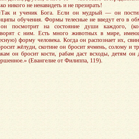
ко никого не ненавидеть и не презирать!
«Так и ученик Бога. Если он мудрый — он пости
нципы обучения. Формы телесные не введут его в об
он посмотрит на состояние души каждого, (ког
оворят с ним. Есть много животных в мире, име
лесную) форму человека. Когда он распознает их, сви
бросит жёлуди, скотине он бросит ячмень, солому и тр
акам он бросит кости, рабам даст всходы, детям он 
ершенное.» (Евангелие от Филиппа, 119).