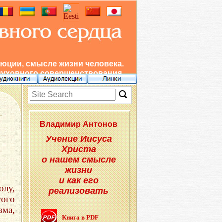
юции, смысле жизни человека.
духовного совершенствования.
Вла­ди­мир Ан­то­нов
Учение Иисуса
Христа
о нашем смысле
жизни
и как его
олу,
реализовать
того
зма,
Книга в PDF