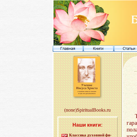
(none)SpiritualBooks.ru
гар
Наши книги:
пол
Клас­си­ка ду­хов­ной фи­
что