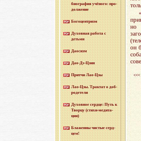
био­гра­фия учё­но­го: про­
толь
дол­же­ние
при
Бо­го­цен­тризм
но 
заг
Ду­хов­ная ра­бо­та с
детьми
(те
он 
Дао­сизм
соб
сов
Дао-Дэ-Цзин
Прит­чи Лао-Цзы
<<<
Лао-Цзы. Трак­тат о доб­
ро­де­те­ли
Ду­хов­ное серд­це: Путь к
Твор­цу (сти­хи-ме­ди­та­
ции)
Бла­жен­ны чи­стые серд­
цем!