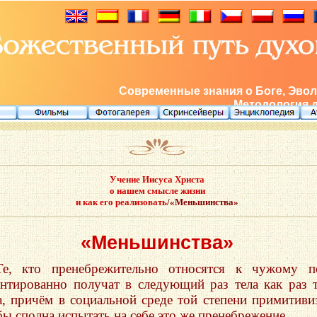
Современные знания о Боге, Эвол
Методология 
Учение Иисуса Христа
о нашем смысле жизни
и как его реализовать
/«Меньшинства»
«Меньшинства»
Те, кто пренебрежительно относятся к чужому п
антированно получат в следующий раз тела как раз 
а, причём в социальной среде той степени примитиви
бы сполна испытать на себе это же пренебрежение.