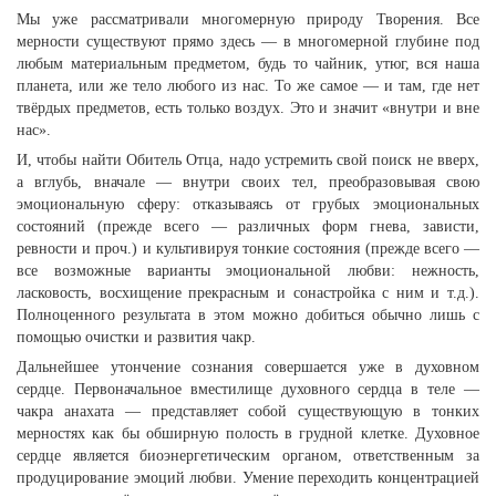
Мы уже рассматривали многомерную природу Творения. Все
мерности существуют прямо здесь — в многомерной глубине под
любым материальным предметом, будь то чайник, утюг, вся наша
планета, или же тело любого из нас. То же самое — и там, где нет
твёрдых предметов, есть только воздух. Это и значит «внутри и вне
нас».
И, чтобы найти Обитель Отца, надо устремить свой поиск не вверх,
а вглубь, вначале — внутри своих тел, преобразовывая свою
эмоциональную сферу: отказываясь от грубых эмоциональных
состояний (прежде всего — различных форм гнева, зависти,
ревности и проч.) и культивируя тонкие состояния (прежде всего —
все возможные варианты эмоциональной любви: нежность,
ласковость, восхищение прекрасным и сонастройка с ним и т.д.).
Полноценного результата в этом можно добиться обычно лишь с
помощью очистки и развития чакр.
Дальнейшее утончение сознания совершается уже в духовном
сердце. Первоначальное вместилище духовного сердца в теле —
чакра анахата — представляет собой существующую в тонких
мерностях как бы обширную полость в грудной клетке. Духовное
сердце является биоэнергетическим органом, ответственным за
продуцирование эмоций любви. Умение переходить концентрацией