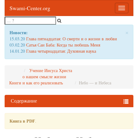
Swami-Center.org
Toggle
navigatio
×
Новости:
15.03.20
Глава пятнадцатая: О смерти и о жизни в любви
03.02.20
Сатья Саи Баба: Когда ты любишь Меня
14.01.20
Глава четырнадцатая: Духовная наука
Учение Иисуса Христа
о нашем смысле жизни
Книги
и как его реализовать
Небо — и Небеса
Содержание
Книга в PDF
.