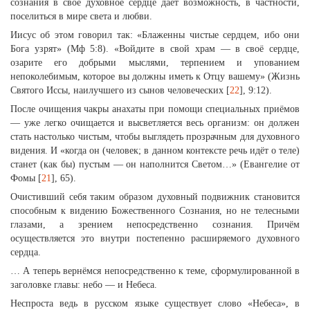
сознания в своё духовное сердце даёт возможность, в частности,
поселиться в мире света и любви.
Иисус об этом говорил так: «Блаженны чистые сердцем, ибо они
Бога узрят» (Мф 5:8). «Войдите в свой храм — в своё сердце,
озарите его добрыми мыслями, терпением и упованием
непоколебимым, которое вы должны иметь к Отцу вашему» (Жизнь
Святого Иссы, наилучшего из сынов человеческих [
22
], 9:12).
После очищения чакры анахаты при помощи специальных приёмов
— уже легко очищается и высветляется весь организм: он должен
стать настолько чистым, чтобы выглядеть прозрачным для духовного
видения. И «когда он (человек; в данном контексте речь идёт о теле)
станет (как бы) пустым — он наполнится Светом…» (Евангелие от
Фомы [
21
], 65).
Очистивший себя таким образом духовный подвижник становится
способным к видению Божественного Сознания, но не телесными
глазами, а зрением непосредственно сознания. Причём
осуществляется это внутри постепенно расширяемого духовного
сердца.
… А теперь вернёмся непосредственно к теме, сформулированной в
заголовке главы: небо — и Небеса.
Неспроста ведь в русском языке существует слово «Небеса», в