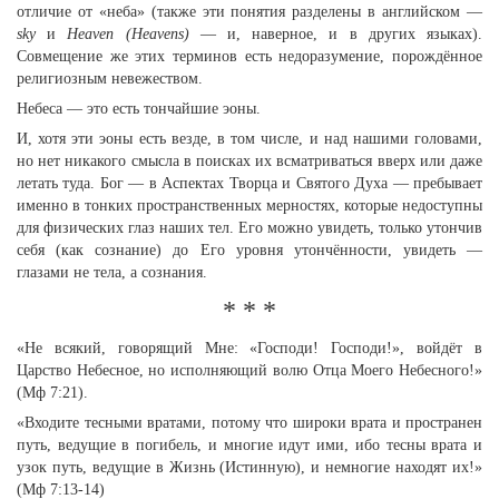
отличие от «неба» (также эти понятия разделены в английском —
sky
и
Неaven (Неavens)
— и, наверное, и в других языках).
Совмещение же этих терминов есть недоразумение, порождённое
религиозным невежеством.
Небеса — это есть тончайшие эоны.
И, хотя эти эоны есть везде, в том числе, и над нашими головами,
но нет никакого смысла в поисках их всматриваться вверх или даже
летать туда. Бог — в Аспектах Творца и Святого Духа — пребывает
именно в тонких пространственных мерностях, которые недоступны
для физических глаз наших тел. Его можно увидеть, только утончив
себя (как сознание) до Его уровня утончённости, увидеть —
глазами не тела, а сознания.
* * *
«Не всякий, говорящий Мне: «Господи! Господи!», войдёт в
Царство Небесное, но исполняющий волю Отца Моего Небесного!»
(Мф 7:21).
«Входите тесными вратами, потому что широки врата и пространен
путь, ведущие в погибель, и многие идут ими, ибо тесны врата и
узок путь, ведущие в Жизнь (Истинную), и немногие находят их!»
(Мф 7:13-14)