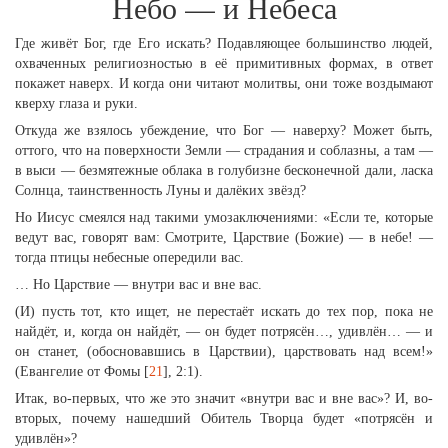
Небо — и Небеса
Где живёт Бог, где Его искать? Подавляющее большинство людей,
охваченных религиозностью в её примитивных формах, в ответ
покажет наверх. И когда они читают молитвы, они тоже воздымают
кверху глаза и руки.
Откуда же взялось убеждение, что Бог — наверху? Может быть,
оттого, что на поверхности Земли — страдания и соблазны, а там —
в выси — безмятежные облака в голубизне бесконечной дали, ласка
Солнца, таинственность Луны и далёких звёзд?
Но Иисус смеялся над такими умозаключениями: «Если те, которые
ведут вас, говорят вам: Смотрите, Царствие (Божие) — в небе! —
тогда птицы небесные опередили вас.
… Но Царствие — внутри вас и вне вас.
(И) пусть тот, кто ищет, не перестаёт искать до тех пор, пока не
найдёт, и, когда он найдёт, — он будет потрясён…, удивлён… — и
он станет, (обосновавшись в Царствии), царствовать над всем!»
(Евангелие от Фомы [
21
], 2:1).
Итак, во-первых, что же это значит «внутри вас и вне вас»? И, во-
вторых, почему нашедший Обитель Творца будет «потрясён и
удивлён»?