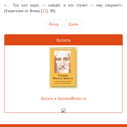
«… Тот, кто ищет, — найдёт, и кто стучит — ему откроют!»
(Евангелие от Фомы [
21
], 98).
Назад
Далее
Купить
Купить в SpiritualBooks.ru