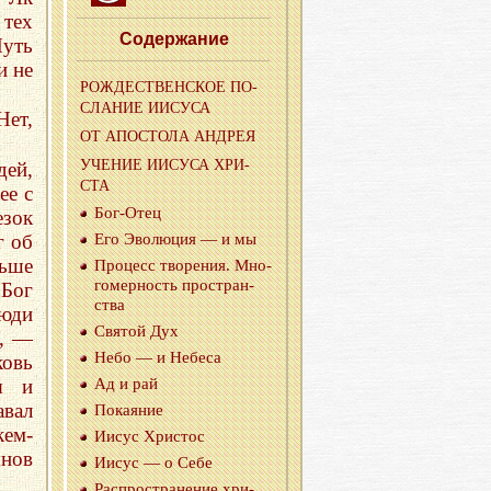
 тех
Со­дер­жа­ние
Путь
и не
РОЖ­ДЕ­СТВЕН­СКОЕ ПО­
СЛА­НИЕ ИИСУ­СА
Нет,
ОТ АПО­СТО­ЛА АН­ДРЕЯ
УЧЕ­НИЕ ИИСУ­СА ХРИ­
дей,
СТА
ее с
Бог-Отец
езок
г об
Его Эво­лю­ция — и мы
ьше
Про­цесс тво­ре­ния. Мно­
го­мер­ность про­стран­
 Бог
ства
люди
Свя­той Дух
…, —
Небо — и Небе­са
ковь
я и
Ад и рай
вал
По­ка­я­ние
кем-
Иисус Хри­стос
нов
Иисус — о Себе
Рас­про­стра­не­ние хри­