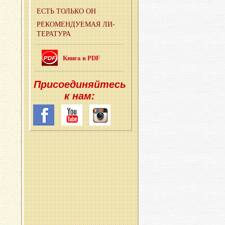
ЕСТЬ ТОЛЬ­КО ОН
РЕ­КО­МЕН­ДУ­Е­МАЯ ЛИ­
ТЕ­РА­ТУ­РА
Книга в PDF
При­со­еди­няй­тесь
к нам: