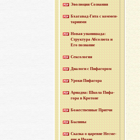
Эво­лю­ция Со­зна­ния
Бха­га­вад-Ги­та с ком­мен­
та­ри­я­ми
Новая упа­ни­ша­да:
Струк­ту­ра Аб­со­лю­та и
Его по­зна­ние
Сек­со­ло­гия
Диа­ло­ги с Пи­фа­го­ром
Уроки Пи­фа­го­ра
Ари­ад­на: Школа Пи­фа­
го­ра в Кро­тоне
Бо­же­ствен­ные Прит­чи
Бы­ли­ны
Сказ­ка о ца­ревне Несме­
яне и Иване