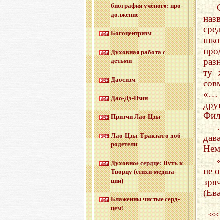
био­гра­фия учё­но­го: про­
дол­же­ние
наз
сре
Бо­го­цен­тризм
шко
про
Ду­хов­ная ра­бо­та с
раз
детьми
ту 
Дао­сизм
сов
«… 
Дао-Дэ-Цзин
дру
Фил
Прит­чи Лао-Цзы
Лао-Цзы. Трак­тат о доб­
дав
ро­де­те­ли
Нем
Ду­хов­ное серд­це: Путь к
не 
Твор­цу (сти­хи-ме­ди­та­
зря
ции)
(Ева
Бла­жен­ны чи­стые серд­
цем!
<<<