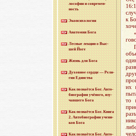
ло­со­фии и со­вре­мен­
16:
ность
слу
к Б
Эко­пси­хо­ло­гия
хоче
Ана­то­мия Бога
гов
Лес­ные лек­ции о Выс­
шей Йоге
объ
оди
Жизнь для Бога
разв
Ду­хов­ное серд­це — Ре­ли­
дру
гия Един­ства
про
их 
Как по­зна­ёт­ся Бог. Ав­то­
пыт
био­гра­фия учё­но­го, изу­
то 
чав­ше­го Бога
при
Как по­зна­ёт­ся Бог. Книга
раз
2. Ав­то­био­гра­фии уче­ни­
ник
ков Бога
либ
чел
Как по­зна­ёт­ся Бог. Ав­то­