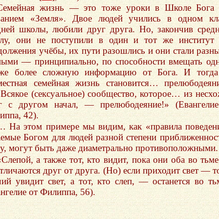
Семейная жизнь — это тоже уроки в Школе Бога 
ванием «Земля». Двое людей учились в одном кл
дней школы, любили друг друга. Но, закончив сре
лу, они не поступили в один и тот же институт
должения учёбы, их пути разошлись и они стали разн
ными — принципиально, по способности вмещать од
же более сложную информацию от Бога. И тогда
местная семейная жизнь становится… прелюбодеян
Всякое (сексуальное) сообщество, которое… из несх
г с другом начал, — прелюбодеяние!» (Евангели
иппа, 42).
… На этом примере мы видим, как «правила поведен
аемые Богом для людей разной степени приближеннос
у, могут быть даже диаметрально противоположными.
«Слепой, а также тот, кто видит, пока они оба во тьм
отличаются друг от друга. (Но) если приходит свет — т
чий увидит свет, а тот, кто слеп, — останется во ть
нгелие от Филиппа, 56).