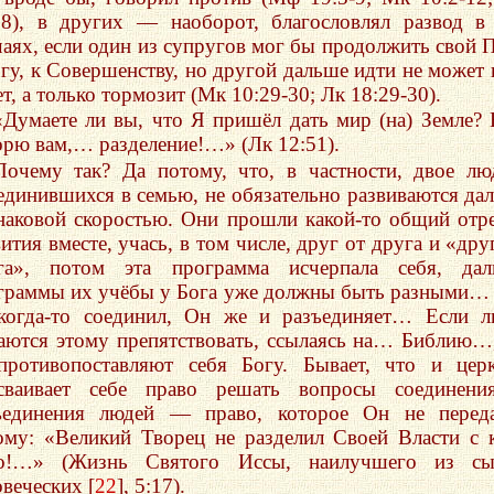
18), в других — наоборот, благословлял развод в
чаях, если один из супругов мог бы продолжить свой 
огу, к Совершенству, но другой дальше идти не может 
т, а только тормозит (Мк 10:29-30; Лк 18:29-30).
«Думаете ли вы, что Я пришёл дать мир (на) Земле? 
орю вам,… разделение!…» (Лк 12:51).
Почему так? Да потому, что, в частности, двое лю
единившихся в семью, не обязательно развиваются дал
наковой скоростью. Они прошли какой-то общий отр
ития вместе, учась, в том числе, друг от друга и «дру
га», потом эта программа исчерпала себя, дал
граммы их учёбы у Бога уже должны быть разными…
когда-то соединил, Он же и разъединяет… Если 
аются этому препятствовать, ссылаясь на… Библию
противопоставляют себя Богу. Бывает, что и цер
сваивает себе право решать вопросы соединени
ъединения людей — право, которое Он не переда
ому: «Великий Творец не разделил Своей Власти с 
о!…» (Жизнь Святого Иссы, наилучшего из сы
овеческих [
22
], 5:17).