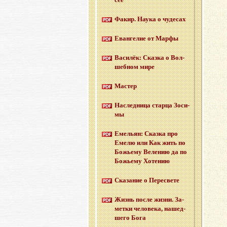
Факир. Наука о чу­де­сах
Еван­ге­лие от Марфы
Ва­си­лёк: Сказ­ка о Вол­
шеб­ном мире
Ма­стер
На­след­ни­ца стар­ца Зо­си­
мы
Еме­льян: Сказ­ка про
Емелю или Как жить по
Бо­жье­му Ве­ле­нию да по
Бо­жье­му Хо­те­нию
Ска­за­ние о Пе­ре­све­те
Жизнь после жизни. За­
мет­ки че­ло­ве­ка, на­шед­
ше­го Бога