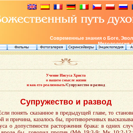
Современные знания о Боге, Эвол
Методология 
Учение Иисуса Христа
о нашем смысле жизни
и как его реализовать
/Супружество и развод
Супружество и развод
Если понять сказанное в предыдущей главе, то станов
ой и причина, казалось бы, противоречивых высказыв
уса о допустимости расторжения брака: в одних слу
 вроде бы, говорил против (Мф 19:3-9; Мк 10:2-12