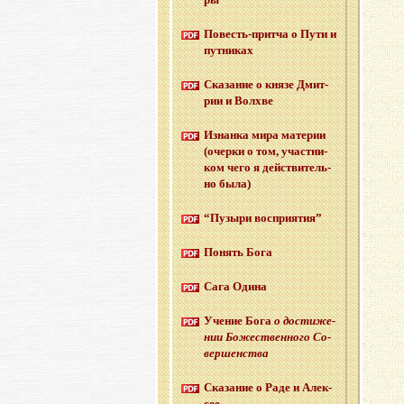
По­весть-прит­ча о Пути и
пут­ни­ках
Ска­за­ние о князе Дмит­
рии и Волх­ве
Из­нан­ка мира ма­те­рии
(очер­ки о том, участ­ни­
ком чего я дей­стви­тель­
но была)
“Пу­зы­ри вос­при­я­тия”
По­нять Бога
Сага Одина
Уче­ние Бога
о до­сти­же­
нии Бо­же­ствен­но­го Со­
вер­шен­ства
Ска­за­ние о Раде и Алек­
сее