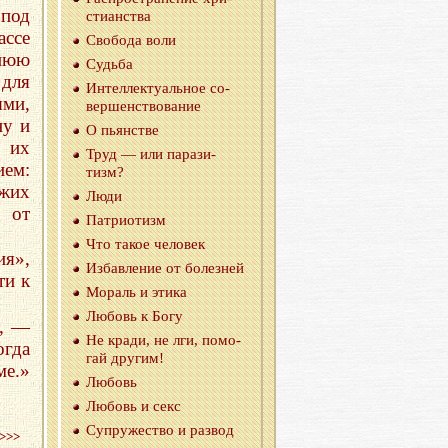
под
сти­ан­ства
ассе
Сво­бо­да воли
днюю
Судь­ба
 для
Ин­тел­лек­ту­аль­ное со­
ыми,
вер­шен­ство­ва­ние
ну и
О пьян­стве
 их
Труд — или па­ра­зи­
ием:
тизм?
ожих
Люди
е от
Пат­ри­о­тизм
Что такое че­ло­век
ия»,
Из­бав­ле­ние от бо­лез­ней
ти к
Мо­раль и этика
Лю­бовь к Богу
е, —
Не кради, не лги, по­мо­
огда
гай дру­гим!
ме.»
Лю­бовь
Лю­бовь и секс
Су­пру­же­ство и раз­вод
>>>