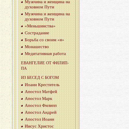
Муж­чи­на и жен­щи­на на
ду­хов­ном Пути
Муж­чи­на и жен­щи­на на
ду­хов­ном Пути
«Мень­шин­ства»
Со­стра­да­ние
Борь­ба со своим «я»
Мо­на­ше­ство
Ме­ди­та­тив­ная ра­бо­та
ЕВАН­ГЕ­ЛИЕ ОТ ФИ­ЛИП­
ПА
ИЗ БЕСЕД С БОГОМ
Иоанн Кре­сти­тель
Апо­стол Мат­фей
Апо­стол Марк
Апо­стол Фи­липп
Апо­стол Ан­дрей
Апо­стол Иоанн
Иисус Хри­стос