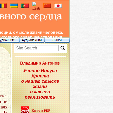
юции, смысле жизни человека.
духовного совершенствования.
Вла­ди­мир Ан­то­нов
Учение Иисуса
Христа
о нашем смысле
жизни
и как его
ится
реализовать
аний
чаях
Книга в PDF
; Лк