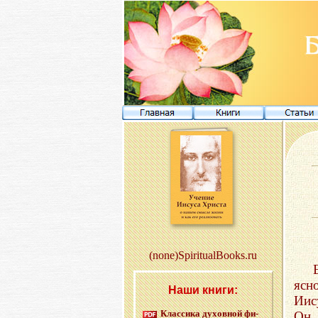
(none)SpiritualBooks.ru
ясн
Наши книги:
Иис
Клас­си­ка ду­хов­ной фи­
Он,