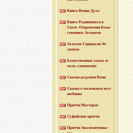
Книга Воина Духа
Книга Ро­див­ших­ся в
Свете. От­кро­ве­ния Бо­же­
ствен­ных Ат­лан­тов
Зо­ло­тые Cкри­жа­ли Ат­
лан­тов
Бо­же­ствен­ные сказы зе­
мель сла­вян­ских
Сказ­ки де­душ­ки Вани
Сказ­ка о ма­лень­ком вол­
шеб­ни­ке
Прит­чи Ма­сте­ров
Су­фий­ские прит­чи
Прит­чи Ава­ло­ки­те­шва­
ры