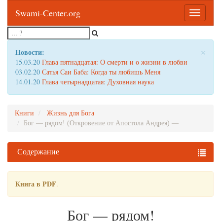
Swami-Center.org
Toggle
navigatio
×
Новости:
15.03.20
Глава пятнадцатая: О смерти и о жизни в любви
03.02.20
Сатья Саи Баба: Когда ты любишь Меня
14.01.20
Глава четырнадцатая: Духовная наука
Книги
Жизнь для Бога
Бог — рядом! (Откровение от Апостола Андрея) —
Содержание
Книга в PDF
.
Бог — рядом!