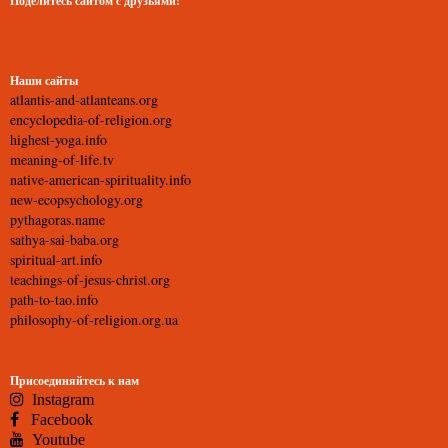
Поделитесь сайтом с друзьями!
Наши сайты
atlantis-and-atlanteans.org
encyclopedia-of-religion.org
highest-yoga.info
meaning-of-life.tv
native-american-spirituality.info
new-ecopsychology.org
pythagoras.name
sathya-sai-baba.org
spiritual-art.info
teachings-of-jesus-christ.org
path-to-tao.info
philosophy-of-religion.org.ua
Присоединяйтесь к нам
Instagram
Facebook
Youtube