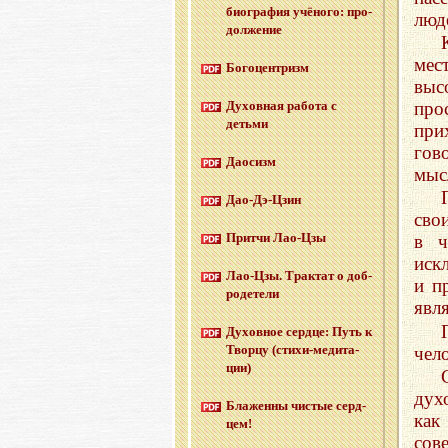
био­гра­фия учё­но­го: про­
люд
дол­же­ние
мес
Бо­го­цен­тризм
выс
про
Ду­хов­ная ра­бо­та с
детьми
при
гов
Дао­сизм
мыс
Дао-Дэ-Цзин
сво
Прит­чи Лао-Цзы
в ч
иск
Лао-Цзы. Трак­тат о доб­
и п
ро­де­те­ли
явл
Ду­хов­ное серд­це: Путь к
Твор­цу (сти­хи-ме­ди­та­
чел
ции)
дух
Бла­жен­ны чи­стые серд­
как
цем!
сов