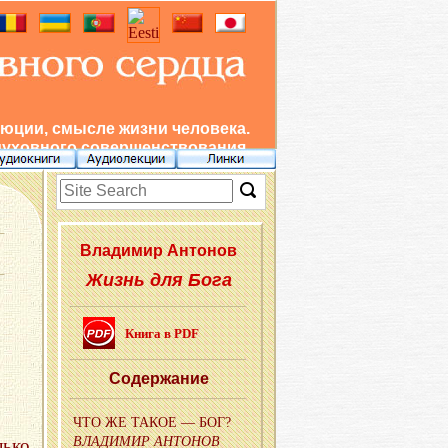
юции, смысле жизни человека.
духовного совершенствования.
Вла­ди­мир Ан­то­нов
Жизнь для Бога
Книга в PDF
Со­дер­жа­ние
ЧТО ЖЕ ТАКОЕ — БОГ?
ВЛА­ДИ­МИР АН­ТО­НОВ
лько