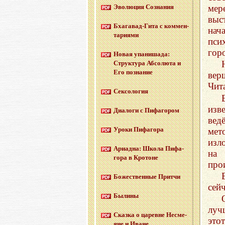
мер
Эво­лю­ция Со­зна­ния
выс
Бха­га­вад-Ги­та с ком­мен­
нач
та­ри­я­ми
пси
гор
Новая упа­ни­ша­да:
Струк­ту­ра Аб­со­лю­та и
Его по­зна­ние
вер
Чит
Сек­со­ло­гия
изв
Диа­ло­ги с Пи­фа­го­ром
вед
Уроки Пи­фа­го­ра
мет
изл
Ари­ад­на: Школа Пи­фа­
на 
го­ра в Кро­тоне
про
Бо­же­ствен­ные Прит­чи
сей
Бы­ли­ны
луч
Сказ­ка о ца­ревне Несме­
это
яне и Иване