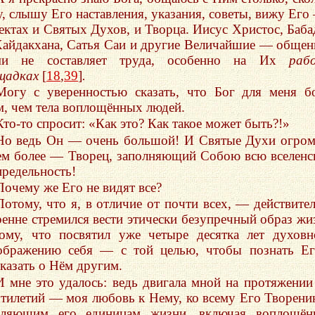
у, слышу Его наставления, указания, советы, вижу Его
ектах и Святых Духов, и Творца. Иисус Христос, Баб
Хайдакхана, Сатья Саи и другие Величайшие — общен
и не составляет труда, особенно на Их
раб
щадках
[
18
,
39
]
.
Могу с уверенностью сказать, что Бог для меня б
м, чем тела воплощённых людей.
Кто-то спросит: «Как это? Как такое может быть?!»
Но ведь Он — очень большой! И Святые Духи огро
ем более — Творец, заполняющий Собою всю вселен
предельность!
Почему же Его не видят все?
Потому, что я, в отличие от почти всех, — действите
ренне стремился вести этически безупречный образ жи
ому, что посвятил уже четыре десятка лет духов
ображению себя — с той целью, чтобы познать Е
сказать о Нём другим.
И мне это удалось: ведь двигала мной на протяжении
ятилетий — моя любовь к Нему, ко всему Его Творени
еляющим его единицам жизни, включая воплощён