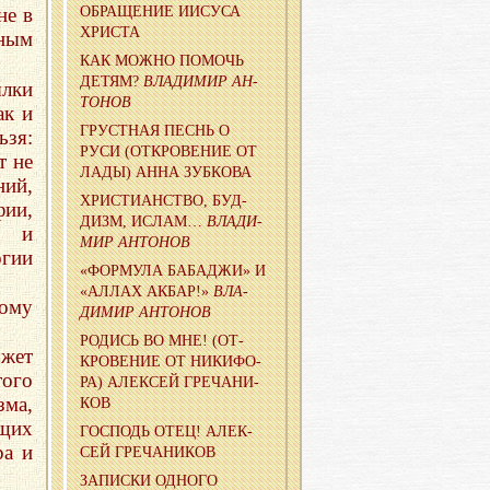
ОБ­РА­ЩЕ­НИЕ ИИСУ­СА
не в
ХРИ­СТА
ным
КАК МОЖНО ПО­МОЧЬ
ДЕТЯМ?
ВЛА­ДИ­МИР АН­
ылки
ТО­НОВ
ак и
ГРУСТ­НАЯ ПЕСНЬ О
ьзя:
РУСИ (ОТ­КРО­ВЕ­НИЕ ОТ
т не
ЛАДЫ) АННА ЗУБ­КО­ВА
ний,
ХРИ­СТИ­АН­СТВО, БУД­
ии,
ДИЗМ, ИСЛАМ…
ВЛА­ДИ­
й и
МИР АН­ТО­НОВ
гии
«ФОР­МУ­ЛА БА­БА­ДЖИ» И
«АЛЛАХ АКБАР!»
ВЛА­
ому
ДИ­МИР АН­ТО­НОВ
РО­ДИСЬ ВО МНЕ! (ОТ­
ожет
КРО­ВЕ­НИЕ ОТ НИ­КИ­ФО­
ого
РА) АЛЕК­СЕЙ ГРЕ­ЧА­НИ­
зма,
КОВ
щих
ГОС­ПОДЬ ОТЕЦ! АЛЕК­
ра и
СЕЙ ГРЕ­ЧА­НИ­КОВ
ЗА­ПИС­КИ ОД­НО­ГО