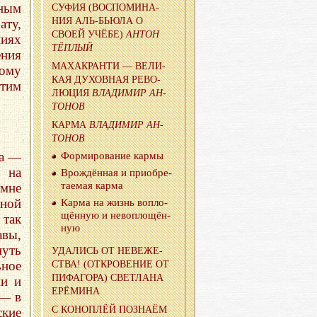
вным
СУФИЯ (ВОС­ПО­МИ­НА­
НИЯ АЛЬ-БЬЮ­ЛА О
ату,
СВОЕЙ УЧЁБЕ)
АНТОН
ниях
ТЁП­ЛЫЙ
ения
МАХА­КРАН­ТИ — ВЕ­ЛИ­
тому
КАЯ ДУ­ХОВ­НАЯ РЕ­ВО­
этим
ЛЮ­ЦИЯ
ВЛА­ДИ­МИР АН­
ТО­НОВ
КАРМА
ВЛА­ДИ­МИР АН­
ТО­НОВ
га —
Фор­ми­ро­ва­ние кармы
, на
Врож­дён­ная и при­об­ре­
та­е­мая карма
 мне
ной
Карма на жизнь во­пло­
щён­ную и нево­пло­щён­
 так
ную
вы,
уть
УДА­ЛИСЬ ОТ НЕВЕ­ЖЕ­
ьное
СТВА! (ОТ­КРО­ВЕ­НИЕ ОТ
ПИ­ФА­ГО­РА) СВЕТ­ЛА­НА
ми и
ЕРЁ­МИ­НА
 — в
С КО­НОП­ЛЁЙ ПО­ЗНА­ЁМ
кие