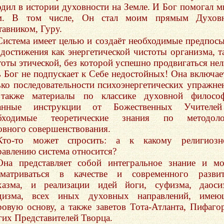
одил в истории духовности на Земле. И Бог помогал м
м. В том числе, Он стал моим прямым Духов
тавником, Гуру.
Система имеет целью и создаёт необходимые предпос
 достижения как энергетической чистоты организма, т
тоты этической, без которой успешно продвигаться нел
ь Бог не подпускает к Себе недостойных! Она включае
ько последовательности психоэнергетических упражне
также материалы по классике духовной философ
анные инструкции от Божественных Учителе
бходимые теоретические знания по методоло
овного совершенствования.
Кто-то может спросить: а к какому религиозн
равлению система относится?
Она представляет собой интегральное знание и м
сматриваться в качестве и современного развит
хазма, и реализации идей йоги, суфизма, даоси
дизма, всех иных духовных направлений, имею
ровую основу, а также заветов Тота-Атланта, Пифаго
гих Представителей Творца.