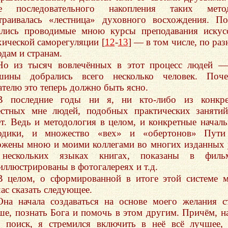
е последовательного накопления таких метод
траивалась «лестница» духовного восхождения. П
ались проводимые мною курсы преподавания искус
хической саморегуляции [
12
-
13
] — в том числе, по ра
одам и странам.
Но из тысяч вовлечённых в этот процесс людей 
шины добрались всего несколько человек. Поче
ателю это теперь должно быть ясно.
В последние годы ни я, ни кто-либо из конкре
естных мне людей, подобных практических заняти
ёт. Ведь и методология в целом, и конкретные начал
одики, и множество «вех» и «обертонов» Пут
ожены мною и моими коллегами во многих изданных
нескольких языках книгах, показаны в фильм
иллюстрированы в фотогалереях и т.д.
В целом, о сформированной в итоге этой системе 
час сказать следующее.
Она начала создаваться на основе моего желания с
ше, познать Бога и помочь в этом другим. Причём, н
т поиск, я стремился включить в неё всё лучшее,