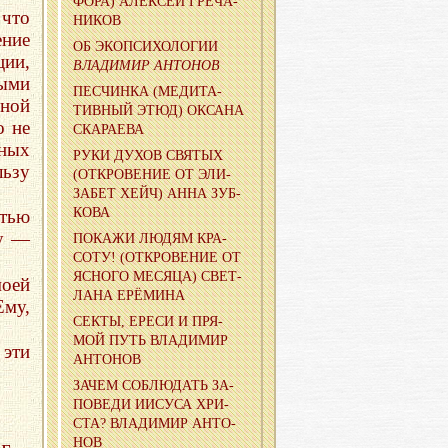
ФО­РА) АЛЕК­СЕЙ ГРЕ­ЧА­
что
НИ­КОВ
ение
ОБ ЭКО­ПСИ­ХО­ЛО­ГИИ
ии,
ВЛА­ДИ­МИР АН­ТО­НОВ
ными
ПЕС­ЧИН­КА (МЕ­ДИ­ТА­
зной
ТИВ­НЫЙ ЭТЮД) ОК­СА­НА
о не
СКА­РА­Е­ВА
зных
РУКИ ДУХОВ СВЯ­ТЫХ
ьзу
(ОТ­КРО­ВЕ­НИЕ ОТ ЭЛИ­
ЗА­БЕТ ХЕЙЧ) АННА ЗУБ­
КО­ВА
стью
му —
ПО­КА­ЖИ ЛЮДЯМ КРА­
СО­ТУ! (ОТ­КРО­ВЕ­НИЕ ОТ
ЯС­НО­ГО МЕ­СЯ­ЦА) СВЕТ­
оей
ЛА­НА ЕРЁ­МИ­НА
Ему,
СЕКТЫ, ЕРЕСИ И ПРЯ­
МОЙ ПУТЬ ВЛА­ДИ­МИР
 эти
АН­ТО­НОВ
ЗАЧЕМ СО­БЛЮ­ДАТЬ ЗА­
ПО­ВЕ­ДИ ИИСУ­СА ХРИ­
СТА? ВЛА­ДИ­МИР АН­ТО­
НОВ