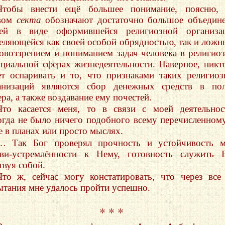
Чтобы внести ещё большее понимание, поясню, 
вом
секта
обозначают достаточно большое объедин
ей в виде оформившейся религиозной организац
еляющейся как своей особой обрядностью, так и лож
овоззрением и пониманием задач человека в религио
оциальной сферах жизнедеятельности. Наверное, никт
ет оспаривать и то, что признаками таких религио
анизаций являются сбор денежных средств в пол
ра, а также воздавание ему почестей.
Что касается меня, то в связи с моей деятельно
огда не было ничего подобного всему перечисленно
е в планах или просто мыслях.
… Так Бог проверял прочность и устойчивость м
ви-устремлённости к Нему, готовность служить 
твуя собой.
Что ж, сейчас могу констатировать, что через все
ытания мне удалось пройти успешно.
* * *