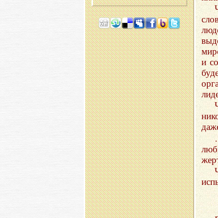
сло
люд
выд
мир
и с
буд
орг
лиде
ник
даж
люб
жер
исп