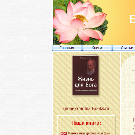
(none)SpiritualBooks.ru
Наши книги:
Клас­си­ка ду­хов­ной фи­