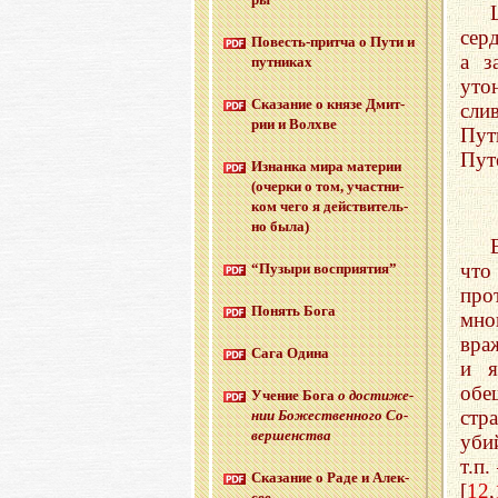
сер
По­весть-прит­ча о Пути и
а з
пут­ни­ках
уто
Ска­за­ние о князе Дмит­
сли
рии и Волх­ве
Пут
Пут
Из­нан­ка мира ма­те­рии
(очер­ки о том, участ­ни­
ком чего я дей­стви­тель­
но была)
что
“Пу­зы­ри вос­при­я­тия”
про
По­нять Бога
мно
вра
Сага Одина
и я
обе
Уче­ние Бога
о до­сти­же­
стр
нии Бо­же­ствен­но­го Со­
вер­шен­ства
уби
т.п
Ска­за­ние о Раде и Алек­
[
12
,
сее