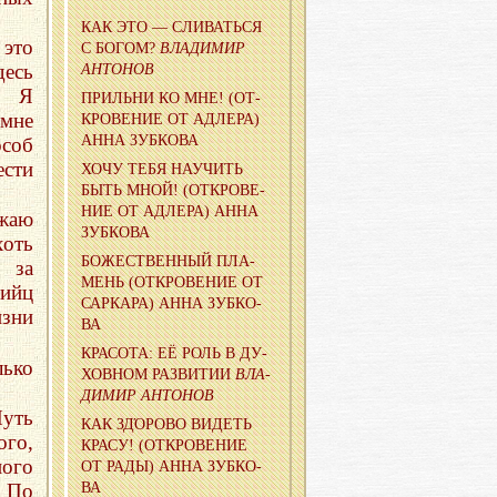
КАК ЭТО — СЛИ­ВАТЬ­СЯ
это
С БОГОМ?
ВЛА­ДИ­МИР
есь
АН­ТО­НОВ
т. Я
ПРИ­ЛЬНИ КО МНЕ! (ОТ­
 мне
КРО­ВЕ­НИЕ ОТ АД­ЛЕ­РА)
АННА ЗУБ­КО­ВА
особ
ести
ХОЧУ ТЕБЯ НА­УЧИТЬ
БЫТЬ МНОЙ! (ОТ­КРО­ВЕ­
НИЕ ОТ АД­ЛЕ­РА) АННА
ажаю
ЗУБ­КО­ВА
хоть
БО­ЖЕ­СТВЕН­НЫЙ ПЛА­
 за
МЕНЬ (ОТ­КРО­ВЕ­НИЕ ОТ
бийц
САР­КА­РА) АННА ЗУБ­КО­
изни
ВА
КРА­СО­ТА: ЕЁ РОЛЬ В ДУ­
лько
ХОВ­НОМ РАЗ­ВИ­ТИИ
ВЛА­
ДИ­МИР АН­ТО­НОВ
Путь
КАК ЗДΌРОВО ВИ­ДЕТЬ
ого,
КРАСУ! (ОТ­КРО­ВЕ­НИЕ
ого
ОТ РАДЫ) АННА ЗУБ­КО­
. По
ВА