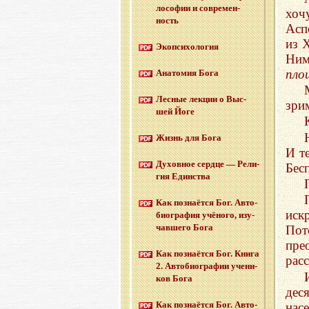
ло­со­фии и со­вре­мен­
хоч
ность
Асп
из 
Эко­пси­хо­ло­гия
Ним
пло
Ана­то­мия Бога
Лес­ные лек­ции о Выс­
зри
шей Йоге
Жизнь для Бога
И т
Ду­хов­ное серд­це — Ре­ли­
Бес
гия Един­ства
Как по­зна­ёт­ся Бог. Ав­то­
иск
био­гра­фия учё­но­го, изу­
чав­ше­го Бога
Пот
пре
Как по­зна­ёт­ся Бог. Книга
рас
2. Ав­то­био­гра­фии уче­ни­
ков Бога
дес
Как по­зна­ёт­ся Бог. Ав­то­
нас