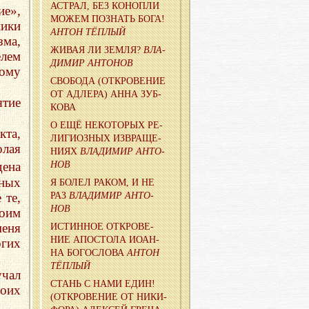
АСТ­РАЛ, БЕЗ КО­НОП­ЛИ
ие»,
МОЖЕМ ПО­ЗНАТЬ БОГА!
ники
АНТОН ТЁП­ЛЫЙ
зма,
ЖИВАЯ ЛИ ЗЕМЛЯ?
ВЛА­
лем
ДИ­МИР АН­ТО­НОВ
вому
СВО­БО­ДА (ОТ­КРО­ВЕ­НИЕ
ОТ АД­ЛЕ­РА) АННА ЗУБ­
тие
КО­ВА
О ЕЩЁ НЕКО­ТО­РЫХ РЕ­
та,
ЛИ­ГИ­ОЗ­НЫХ ИЗ­ВРА­ЩЕ­
лая
НИ­ЯХ
ВЛА­ДИ­МИР АН­ТО­
НОВ
ена
вных
Я БОЛЕЛ РАКОМ, И НЕ
РАЗ
ВЛА­ДИ­МИР АН­ТО­
 те,
НОВ
оим
меня
ИС­ТИН­НОЕ ОТ­КРО­ВЕ­
НИЕ АПО­СТО­ЛА ИОАН­
огих
НА БО­ГО­СЛО­ВА
АНТОН
ТЁП­ЛЫЙ
учал
СТАНЬ С НАМИ ЕДИН!
воих
(ОТ­КРО­ВЕ­НИЕ ОТ НИ­КИ­