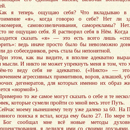
ей.
Как я теперь ощущаю себя? Что вкладываю в 
тоимение «я», когда говорю о себе? Нет ли зд
окомерия, самовозвеличивания, саморекламы? Не
сто не ощущаю себя. Я растворил себя в Нём. Когда
ходится сказать «я» — это есть всего лишь «сп
орить»: ведь иначе просто было бы невозможно дон
ли до собеседников, речь стала бы непонятной.
При этом, как вы видите, я вполне адекватно выр
и мысли. И никто не может упрекнуть меня в том, что 
ём-то веду себя не адекватно. («Никто» — это
лючением агрессивных примитивов, воров, алкашей, у
рочих дегенератов, для которых именно их образ ж
яется «нормой»).
Примерно то же самое могут сказать о себе и те неско
овек, которые сумели пройти со мной весь этот Путь.
Сейчас моему нынешнему телу уже далеко за 60. На 
овного поиска я встал, когда ему было 27. По мере т
 Бог сообщал мне всё новые методы духовн
ершенствования, я делился ими со своими друзьями