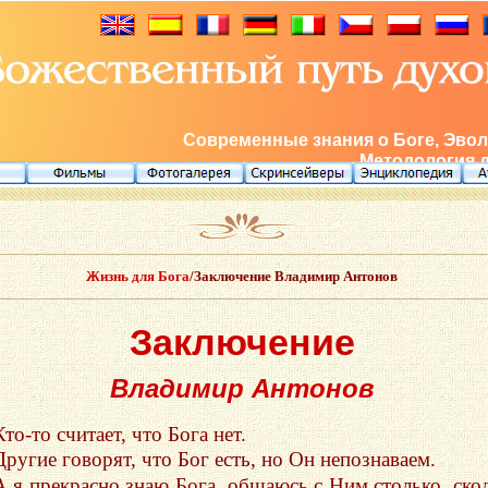
Современные знания о Боге, Эвол
Методология 
Жизнь для Бога
/Заключение Владимир Антонов
Заключение
Владимир Антонов
Кто-то считает, что Бога нет.
Другие говорят, что Бог есть, но Он непознаваем.
А я прекрасно знаю Бога, общаюсь с Ним столько, ско