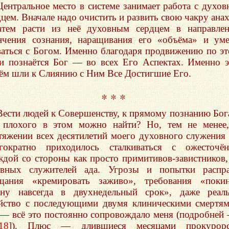
Центральное место в системе занимает работа с духо
дцем. Вначале надо очистить и развить свою чакру анах
атем расти из неё духовным сердцем в направле
нчения сознания, наращивания его «объёма» и ум
ваться с Богом. Именно благодаря продвижению по э
и познаётся Бог — во всех Его Аспектах. Именно 
ём шли к Слиянию с Ним Все Достигшие Его.
* * *
Вести людей к Совершенству, к прямому познанию Бо
 плохого в этом можно найти? Но, тем не менее
тяжении всех десятилетий моего духовного служения
гократно приходилось сталкиваться с ожесточён
ждой со стороны как просто примитивов-завистников,
вных служителей ада. Угрозы и попытки распра
щания «кремировать заживо», требования «покин
ану навсегда в двухнедельный срок», даже реал
йство с последующими двумя клиническими смертя
. — всё это постоянно сопровождало меня (подробней
18
]). Плюс — длившиеся месяцами прокурорс