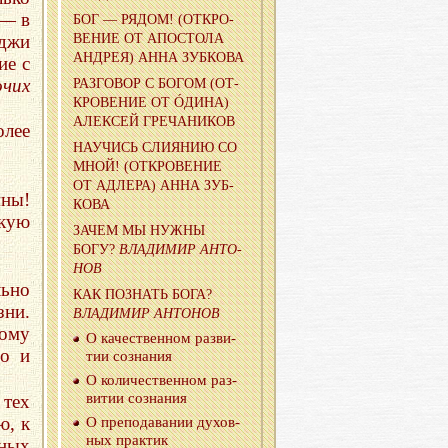
 — в
БОГ — РЯДОМ! (ОТ­КРО­
аджи
ВЕ­НИЕ ОТ АПО­СТО­ЛА
АН­ДРЕЯ) АННА ЗУБ­КО­ВА
ие с
очих
РАЗ­ГО­ВОР С БОГОМ (ОТ­
КРО­ВЕ­НИЕ ОТ ÓДИНА)
АЛЕК­СЕЙ ГРЕ­ЧА­НИ­КОВ
олее
НА­УЧИСЬ СЛИ­Я­НИЮ СО
МНОЙ! (ОТ­КРО­ВЕ­НИЕ
ОТ АД­ЛЕ­РА) АННА ЗУБ­
мны!
КО­ВА
скую
ЗАЧЕМ МЫ НУЖНЫ
БОГУ?
ВЛА­ДИ­МИР АН­ТО­
НОВ
льно
КАК ПО­ЗНАТЬ БОГА?
зни.
ВЛА­ДИ­МИР АН­ТО­НОВ
ному
О ка­че­ствен­ном раз­ви­
го и
тии со­зна­ния
О ко­ли­че­ствен­ном раз­
ви­тии со­зна­ния
 тех
ю, к
О пре­по­да­ва­нии ду­хов­
ных прак­тик
ных