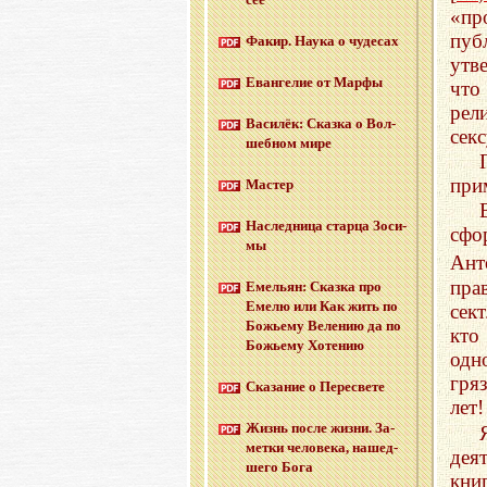
«пр
пуб
Факир. Наука о чу­де­сах
утв
Еван­ге­лие от Марфы
что
рел
Ва­си­лёк: Сказ­ка о Вол­
сек
шеб­ном мире
при
Ма­стер
На­след­ни­ца стар­ца Зо­си­
сфо
мы
Ант
пра
Еме­льян: Сказ­ка про
Емелю или Как жить по
сек
Бо­жье­му Ве­ле­нию да по
кто
Бо­жье­му Хо­те­нию
одн
гря
Ска­за­ние о Пе­ре­све­те
лет!
Жизнь после жизни. За­
мет­ки че­ло­ве­ка, на­шед­
дея
ше­го Бога
кни