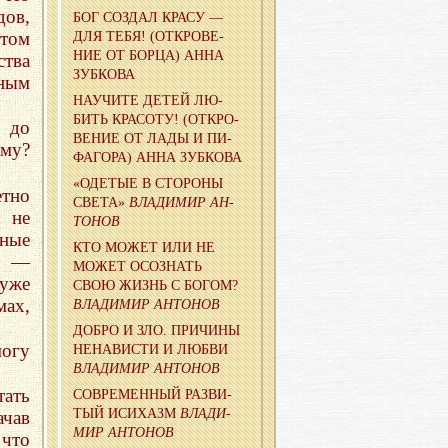
ов,
БОГ СО­ЗДАЛ КРАСУ —
отом
ДЛЯ ТЕБЯ! (ОТ­КРО­ВЕ­
НИЕ ОТ БОРЦА) АННА
ства
ЗУБ­КО­ВА
зным
НА­УЧИ­ТЕ ДЕТЕЙ ЛЮ­
БИТЬ КРА­СО­ТУ! (ОТ­КРО­
— до
ВЕ­НИЕ ОТ ЛАДЫ И ПИ­
му?
ФА­ГО­РА) АННА ЗУБ­КО­ВА
«ОДЕ­ТЫЕ В СТО­РО­НЫ
тно
СВЕТА»
ВЛА­ДИ­МИР АН­
й не
ТО­НОВ
ьные
КТО МОЖЕТ ИЛИ НЕ
и —
МОЖЕТ ОСО­ЗНАТЬ
 уже
СВОЮ ЖИЗНЬ С БОГОМ?
ах,
ВЛА­ДИ­МИР АН­ТО­НОВ
ДОБРО И ЗЛО. ПРИ­ЧИ­НЫ
могу
НЕНА­ВИ­СТИ И ЛЮБВИ
ВЛА­ДИ­МИР АН­ТО­НОВ
тать
СО­ВРЕ­МЕН­НЫЙ РАЗ­ВИ­
ТЫЙ ИС­И­ХАЗМ
ВЛА­ДИ­
ачав
МИР АН­ТО­НОВ
 что