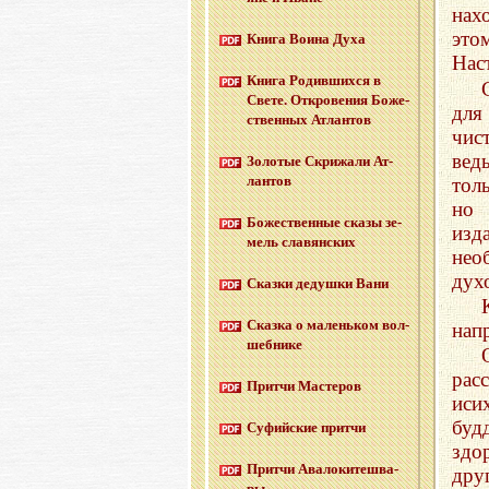
нах
это
Книга Воина Духа
Нас
Книга Ро­див­ших­ся в
Свете. От­кро­ве­ния Бо­же­
для
ствен­ных Ат­лан­тов
чис
вед
Зо­ло­тые Cкри­жа­ли Ат­
лан­тов
тол
но 
Бо­же­ствен­ные сказы зе­
изд
мель сла­вян­ских
нео
дух
Сказ­ки де­душ­ки Вани
Сказ­ка о ма­лень­ком вол­
нап
шеб­ни­ке
рас
Прит­чи Ма­сте­ров
иси
буд
Су­фий­ские прит­чи
здо
Прит­чи Ава­ло­ки­те­шва­
дру
ры