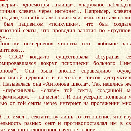
оверки», «досмотры жилища», «наружное наблюден
личная клевета через интернет… Например, клевет
ерждали, что я был алкоголиком и лечился от алкоголи
 был пациентом «психушки», что был создате
игиозной секты, что проводил занятия по «группо
су»…
Попытки осквернения чистоты есть любимое заня
митивов…
В СССР когда-то существовала абсурдная сек
рмировавшаяся вокруг психически больного Нико
*
онова
. Она была вполне справедливо осужд
вославной церковью и внесена в список деструкти
т. Называлась она «Антонова школа». Так нашлись же
 «перекинули» «славу» той секты, созданной м
офамильцем, — на меня!… И они усердно поливали 
зью от той секты через интернет на протяжении мн
Я же имел к сектантству лишь то отношение, что из
тельность разных сект и противопоставлял им в с
гах именно полноценное научное знание.