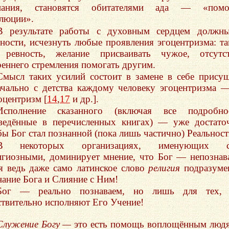
нания, становятся обитателями ада — «помо
люции».
В результате работы с духовным сердцем должны
тности, исчезнуть любые проявления эгоцентризма: та
 ревность, желание присваивать чужое, отсутст
реннего стремления помогать другим.
Смысл таких усилий состоит в замене в себе прису
ачально с детства каждому человеку эгоцентризма 
оцентризм [
14
,
17
и др.].
Исполнение сказанного (включая все подробнос
ведённые в перечисленных книгах) — уже достато
бы Бог стал познанной (пока лишь частично) Реальнос
В некоторых организациях, именующих с
игиозными, доминирует мнение, что Бог — непознав
я ведь даже само латинское слово
религия
подразуме
нание Бога и Слияние с Ним!
Бог — реально познаваем, но лишь для тех, 
ствительно исполняют Его Учение!
Служение Богу —
это есть помощь воплощённым люд