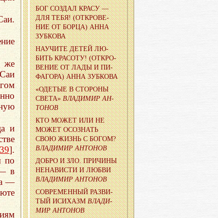
БОГ СО­ЗДАЛ КРАСУ —
Саи.
ДЛЯ ТЕБЯ! (ОТ­КРО­ВЕ­
НИЕ ОТ БОРЦА) АННА
ЗУБ­КО­ВА
ение
НА­УЧИ­ТЕ ДЕТЕЙ ЛЮ­
БИТЬ КРА­СО­ТУ! (ОТ­КРО­
о же
ВЕ­НИЕ ОТ ЛАДЫ И ПИ­
 Саи
ФА­ГО­РА) АННА ЗУБ­КО­ВА
огом
«ОДЕ­ТЫЕ В СТО­РО­НЫ
нно
СВЕТА»
ВЛА­ДИ­МИР АН­
ную
ТО­НОВ
КТО МОЖЕТ ИЛИ НЕ
ца и
МОЖЕТ ОСО­ЗНАТЬ
стве
СВОЮ ЖИЗНЬ С БОГОМ?
39
].
ВЛА­ДИ­МИР АН­ТО­НОВ
м по
ДОБРО И ЗЛО. ПРИ­ЧИ­НЫ
 — в
НЕНА­ВИ­СТИ И ЛЮБВИ
ВЛА­ДИ­МИР АН­ТО­НОВ
ха —
юте
СО­ВРЕ­МЕН­НЫЙ РАЗ­ВИ­
ТЫЙ ИС­И­ХАЗМ
ВЛА­ДИ­
МИР АН­ТО­НОВ
иям