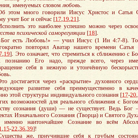
ения, именуемых словом
любовь
.
Об этом много говорили Иисус Христос и Сатья 
му учит Бог и сейчас [
17
,
19
,
21
].
Исполнить это наиболее успешно можно через осво
усства психической саморегуляции
[
18
].
«Бог есть Любовь!» — учил Иисус (1 Ин 4:7-8). Т
гократно повторял Аватар нашего времени Сатья
7
,
19
]. Это означает, что стремиться к сближению с Б
 познанию Его надо, прежде всего, через име
вращение себя в нежную и утончённую бескорыст
овь.
Это достигается через «раскрытие» духовного серд
ледующее развитие себя преимущественно в каче
нно этой структуры индивидуального сознания [
17
-
20
,
гих возможностей для реального сближения с Бого
еству сознания (души) — не существует. Ведь Бог
ектах Изначального Сознания (Творца) и Святого Ду
ь именно наитончайшее Сознание во всём Абсол
1
,
15
-
22
,
36
,
39
]!
Существа же, приучившие себя к грубым состоян