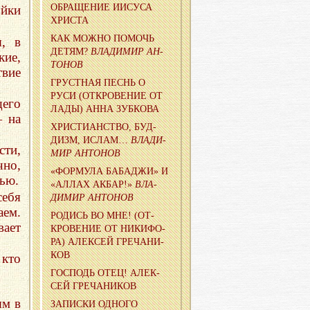
ОБ­РА­ЩЕ­НИЕ ИИСУ­СА
йки
ХРИ­СТА
КАК МОЖНО ПО­МОЧЬ
, в
ДЕТЯМ?
ВЛА­ДИ­МИР АН­
кие,
ТО­НОВ
вие
ГРУСТ­НАЯ ПЕСНЬ О
РУСИ (ОТ­КРО­ВЕ­НИЕ ОТ
щего
ЛАДЫ) АННА ЗУБ­КО­ВА
— на
ХРИ­СТИ­АН­СТВО, БУД­
ДИЗМ, ИСЛАМ…
ВЛА­ДИ­
ти,
МИР АН­ТО­НОВ
чно,
«ФОР­МУ­ЛА БА­БА­ДЖИ» И
тью.
«АЛЛАХ АКБАР!»
ВЛА­
ебя
ДИ­МИР АН­ТО­НОВ
аем.
РО­ДИСЬ ВО МНЕ! (ОТ­
вает
КРО­ВЕ­НИЕ ОТ НИ­КИ­ФО­
РА) АЛЕК­СЕЙ ГРЕ­ЧА­НИ­
КОВ
кто
ГОС­ПОДЬ ОТЕЦ! АЛЕК­
СЕЙ ГРЕ­ЧА­НИ­КОВ
ям в
ЗА­ПИС­КИ ОД­НО­ГО