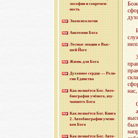
Бо
ло­со­фии и со­вре­мен­
ность
сфо
дух
Эко­пси­хо­ло­гия
Ана­то­мия Бога
слу
низ
Лес­ные лек­ции о Выс­
шей Йоге
Жизнь для Бога
пра
пра
Ду­хов­ное серд­це — Ре­ли­
скл
гия Един­ства
сфо
нас,
Как по­зна­ёт­ся Бог. Ав­то­
био­гра­фия учё­но­го, изу­
чав­ше­го Бога
Как по­зна­ёт­ся Бог. Книга
выс
2. Ав­то­био­гра­фии уче­ни­
был
ков Бога
нап
Как по­зна­ёт­ся Бог. Ав­то­