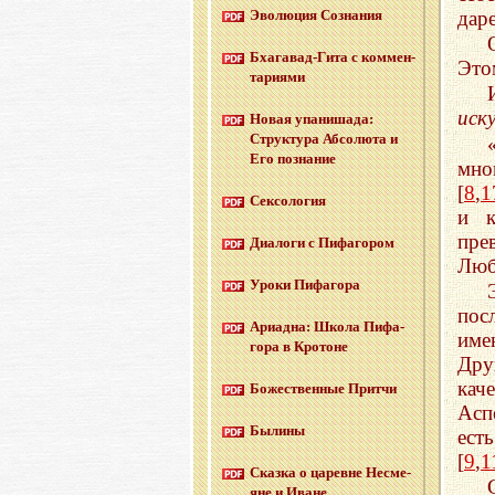
дар
Эво­лю­ция Со­зна­ния
Бха­га­вад-Ги­та с ком­мен­
Это
та­ри­я­ми
иск
Новая упа­ни­ша­да:
Струк­ту­ра Аб­со­лю­та и
Его по­зна­ние
мно
[
8
,
1
Сек­со­ло­гия
и к
пре
Диа­ло­ги с Пи­фа­го­ром
Люб
Уроки Пи­фа­го­ра
пос
Ари­ад­на: Школа Пи­фа­
име
го­ра в Кро­тоне
Дру
кач
Бо­же­ствен­ные Прит­чи
Асп
Бы­ли­ны
ест
[
9
,
1
Сказ­ка о ца­ревне Несме­
яне и Иване