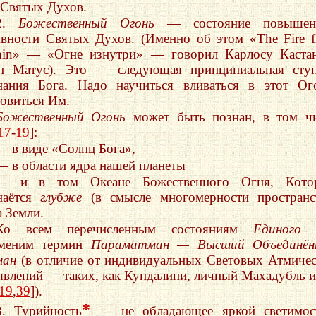
Святых Духов.
2.
Божественный Огонь
— состояние повышен
ивности Святых Духов. (Именно об этом «The Fire 
hin» — «Огне изнутри» — говорил Карлосу Каста
н Матус). Это — следующая принципиальная ступ
нания Бога. Надо научиться вливаться в этот Ог
новиться Им.
Божественный Огонь
может быть познан, в том ч
17
-
19
]:
— в виде «Солнц Бога»,
— в области ядра нашей планеты
— и в том Океане Божественного Огня, Кото
наётся
глубже
(в смысле многомерности пространс
а Земли.
Ко всем перечисленным состояниям
Единого
меним термин
Параматман — Высший Объединён
ман
(в отличие от индивидуальных Световых Атмиче
явлений — таких, как Кундалини, личный Махадубль и
19
,
39
]).
*
3. Турийность
— не обладающее яркой светимос