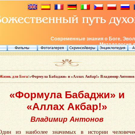
Современные знания о Боге, Эвол
Методология 
Жизнь для Бога
/«Формула Бабаджи» и «Аллах Акбар!» Владимир Антонов
«Формула Бабаджи» и
«Аллах Акбар!»
Владимир Антонов
Один из наиболее значимых в истории человечес