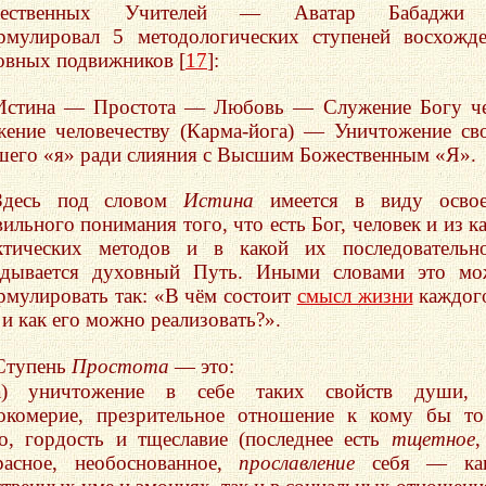
жественных Учителей — Аватар Бабадж
рмулировал 5 методологических ступеней восхожд
овных подвижников [
17
]:
Истина — Простота — Любовь — Служение Богу че
жение человечеству (Карма-йога) — Уничтожение св
шего «я» ради слияния с Высшим Божественным «Я».
Здесь под словом
Истина
имеется в виду освое
вильного понимания того, что есть Бог, человек и из к
ктических методов и в какой их последовательн
адывается духовный Путь. Иными словами это мо
рмулировать так: «В чём состоит
смысл жизни
каждог
 и как его можно реализовать?».
Ступень
Простота
— это:
а) уничтожение в себе таких свойств души, 
окомерие, презрительное отношение к кому бы т
о, гордость и тщеславие (последнее есть
тщетное
,
расное, необоснованное,
прославление
себя — ка