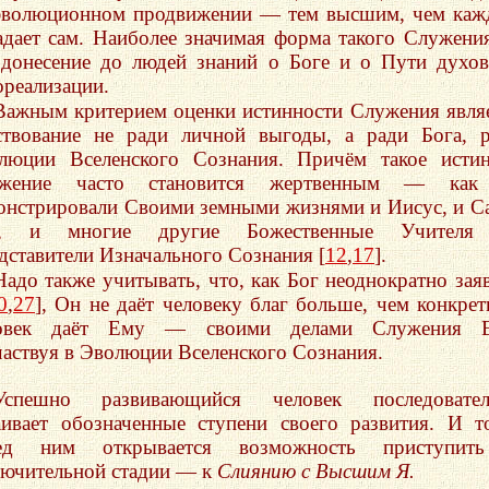
эволюционном продвижении — тем высшим, чем ка
адает сам. Наиболее значимая форма такого Служен
 донесение до людей знаний о Боге и о Пути духо
ореализации.
Важным критерием оценки истинности Служения явля
ствование не ради личной выгоды, а ради Бога, 
люции Вселенского Сознания. Причём такое исти
ужение часто становится жертвенным — как
онстрировали Своими земными жизнями и Иисус, и С
и, и многие другие Божественные Учител
дставители Изначального Сознания [
12
,
17
].
Надо также учитывать, что, как Бог неоднократно зая
0
,
27
], Он не даёт человеку благ больше, чем конкре
овек даёт Ему — своими делами Служения Е
частвуя в Эволюции Вселенского Сознания.
Успешно развивающийся человек последовател
аивает обозначенные ступени своего развития. И т
ед ним открывается возможность приступит
лючительной стадии — к
Слиянию с Высшим Я.