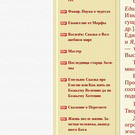
Ед
Факир. Наука о чу­де­сах
Изн
сущ
Еван­ге­лие от Марфы
др.
Ва­си­лёк: Сказ­ка о Вол­
Еди
шеб­ном мире
и
Я,
— т
Ма­стер
Выс
На­след­ни­ца стар­ца Зо­си­
мно
мы
Еме­льян: Сказ­ка про
Про
Емелю или Как жить по
соо
Бо­жье­му Ве­ле­нию да по
под
Бо­жье­му Хо­те­нию
Ска­за­ние о Пе­ре­све­те
Тво
Жизнь после жизни. За­
огр
мет­ки че­ло­ве­ка, на­шед­
ше­го Бога
эго