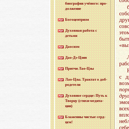
соб
био­гра­фия учё­но­го: про­
дол­же­ние
соб
дру
Бо­го­цен­тризм
сов
Ду­хов­ная ра­бо­та с
это
детьми
бы
«вы
Дао­сизм
Дао-Дэ-Цзин
раб
Прит­чи Лао-Цзы
с д
Лао-Цзы. Трак­тат о доб­
воз
ро­де­те­ли
пор
дру
Ду­хов­ное серд­це: Путь к
Твор­цу (сти­хи-ме­ди­та­
эмо
ции)
все
впл
Бла­жен­ны чи­стые серд­
неб
цем!
себ