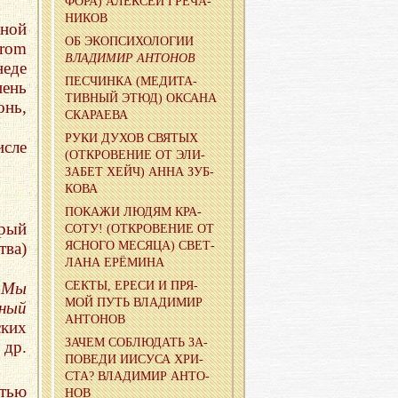
ФО­РА) АЛЕК­СЕЙ ГРЕ­ЧА­
НИ­КОВ
ной
ОБ ЭКО­ПСИ­ХО­ЛО­ГИИ
from
ВЛА­ДИ­МИР АН­ТО­НОВ
неде
ПЕС­ЧИН­КА (МЕ­ДИ­ТА­
ень
ТИВ­НЫЙ ЭТЮД) ОК­СА­НА
онь,
СКА­РА­Е­ВА
РУКИ ДУХОВ СВЯ­ТЫХ
исле
(ОТ­КРО­ВЕ­НИЕ ОТ ЭЛИ­
ЗА­БЕТ ХЕЙЧ) АННА ЗУБ­
КО­ВА
ПО­КА­ЖИ ЛЮДЯМ КРА­
рый
СО­ТУ! (ОТ­КРО­ВЕ­НИЕ ОТ
ЯС­НО­ГО МЕ­СЯ­ЦА) СВЕТ­
тва)
ЛА­НА ЕРЁ­МИ­НА
СЕКТЫ, ЕРЕСИ И ПРЯ­
 Мы
МОЙ ПУТЬ ВЛА­ДИ­МИР
ный
АН­ТО­НОВ
ских
ЗАЧЕМ СО­БЛЮ­ДАТЬ ЗА­
 др.
ПО­ВЕ­ДИ ИИСУ­СА ХРИ­
СТА? ВЛА­ДИ­МИР АН­ТО­
тью
НОВ