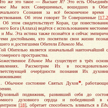
Что же это такое —
Высшее Я?
Это есть Объединё
иное Мы
всех Совершенных, вошедших в Обит
ачального Сознания за всё бесконечное время 
ествования. Об этом говорят Те Совершенные [
17
,
]. Об этом свидетельствует Коран, где повествовани
ного Бога (Аллаха) ведётся с использованием местоим
и
Мы
. Эта истина также познаётся и сейчас эмпирич
еми достойными, кто посвятили свои жизни позн
шего и достигшими Обители
Единого Мы.
Той Обителью является изначальный наитончайший 
гомерного пространства.
Божественное
Единое Мы
существует в трёх основ
явлениях. Рассмотрим Их в последовательнос
тветствующей очерёдности познания Их духовн
вижниками:
*
1. Обычное состояние Святых Духов
, работающи
рении.
Духовный подвижник, развивший себя до состоя
омного духовного сердца и победивший в с
центризм [
18
], обретает способность вливаться в
Ед