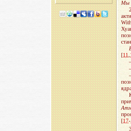
Мы
акт
Wit
Хуа
поз
ста
[
11
,
поз
ядр
при
Ат
про
[
17
-