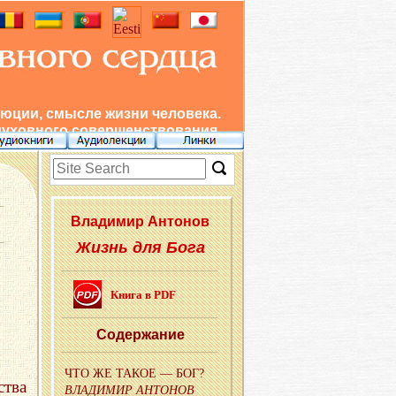
юции, смысле жизни человека.
духовного совершенствования.
Вла­ди­мир Ан­то­нов
Жизнь для Бога
Книга в PDF
Со­дер­жа­ние
ЧТО ЖЕ ТАКОЕ — БОГ?
тва
ВЛА­ДИ­МИР АН­ТО­НОВ