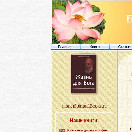
(none)SpiritualBooks.ru
Наши книги:
Клас­си­ка ду­хов­ной фи­