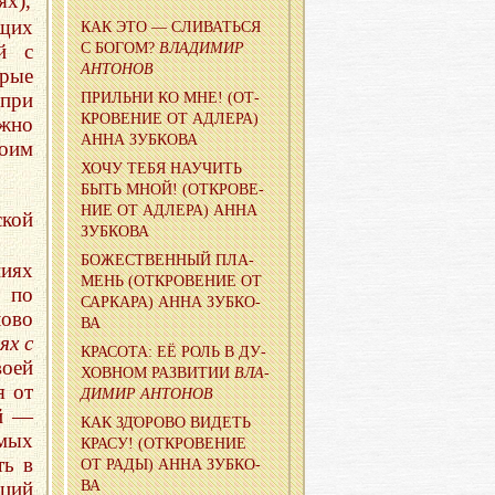
ях),
щих
КАК ЭТО — СЛИ­ВАТЬ­СЯ
й с
С БОГОМ?
ВЛА­ДИ­МИР
АН­ТО­НОВ
орые
 при
ПРИ­ЛЬНИ КО МНЕ! (ОТ­
КРО­ВЕ­НИЕ ОТ АД­ЛЕ­РА)
лжно
АННА ЗУБ­КО­ВА
оим
ХОЧУ ТЕБЯ НА­УЧИТЬ
БЫТЬ МНОЙ! (ОТ­КРО­ВЕ­
НИЕ ОТ АД­ЛЕ­РА) АННА
ской
ЗУБ­КО­ВА
БО­ЖЕ­СТВЕН­НЫЙ ПЛА­
ниях
МЕНЬ (ОТ­КРО­ВЕ­НИЕ ОТ
 по
САР­КА­РА) АННА ЗУБ­КО­
лово
ВА
ях с
КРА­СО­ТА: ЕЁ РОЛЬ В ДУ­
оей
ХОВ­НОМ РАЗ­ВИ­ТИИ
ВЛА­
я от
ДИ­МИР АН­ТО­НОВ
ий —
КАК ЗДΌРОВО ВИ­ДЕТЬ
мых
КРАСУ! (ОТ­КРО­ВЕ­НИЕ
ть в
ОТ РАДЫ) АННА ЗУБ­КО­
ций
ВА