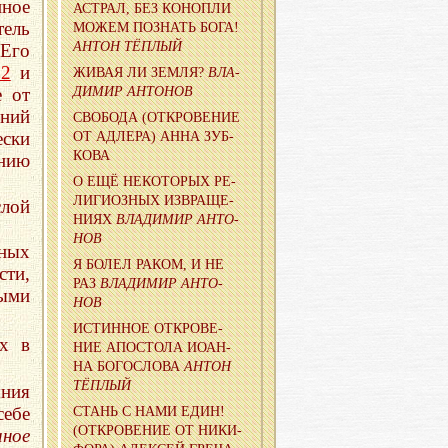
нное
АСТ­РАЛ, БЕЗ КО­НОП­ЛИ
ель
МОЖЕМ ПО­ЗНАТЬ БОГА!
АНТОН ТЁП­ЛЫЙ
Его
22
и
ЖИВАЯ ЛИ ЗЕМЛЯ?
ВЛА­
ДИ­МИР АН­ТО­НОВ
е от
ений
СВО­БО­ДА (ОТ­КРО­ВЕ­НИЕ
ески
ОТ АД­ЛЕ­РА) АННА ЗУБ­
КО­ВА
анию
О ЕЩЁ НЕКО­ТО­РЫХ РЕ­
ЛИ­ГИ­ОЗ­НЫХ ИЗ­ВРА­ЩЕ­
слой
НИ­ЯХ
ВЛА­ДИ­МИР АН­ТО­
НОВ
ных
Я БОЛЕЛ РАКОМ, И НЕ
ти,
РАЗ
ВЛА­ДИ­МИР АН­ТО­
ыми
НОВ
ИС­ТИН­НОЕ ОТ­КРО­ВЕ­
х в
НИЕ АПО­СТО­ЛА ИОАН­
НА БО­ГО­СЛО­ВА
АНТОН
ТЁП­ЛЫЙ
ния
ебе
СТАНЬ С НАМИ ЕДИН!
(ОТ­КРО­ВЕ­НИЕ ОТ НИ­КИ­
иное