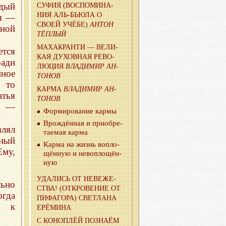
ждый
СУФИЯ (ВОС­ПО­МИ­НА­
НИЯ АЛЬ-БЬЮ­ЛА О
ия —
СВОЕЙ УЧЁБЕ)
АНТОН
вной
ТЁП­ЛЫЙ
МАХА­КРАН­ТИ — ВЕ­ЛИ­
ется
КАЯ ДУ­ХОВ­НАЯ РЕ­ВО­
ради
ЛЮ­ЦИЯ
ВЛА­ДИ­МИР АН­
нное
ТО­НОВ
 то
КАРМА
ВЛА­ДИ­МИР АН­
атья
ТО­НОВ
я —
Фор­ми­ро­ва­ние кармы
Врож­дён­ная и при­об­ре­
влял
та­е­мая карма
тный
Карма на жизнь во­пло­
му,
щён­ную и нево­пло­щён­
ную
УДА­ЛИСЬ ОТ НЕВЕ­ЖЕ­
ьно
СТВА! (ОТ­КРО­ВЕ­НИЕ ОТ
огда
ПИ­ФА­ГО­РА) СВЕТ­ЛА­НА
ь к
ЕРЁ­МИ­НА
С КО­НОП­ЛЁЙ ПО­ЗНА­ЁМ