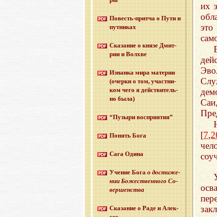
их 
обл
По­весть-прит­ча о Пути и
это
пут­ни­ках
сам
Ска­за­ние о князе Дмит­
рии и Волх­ве
дей
Эво
Из­нан­ка мира ма­те­рии
Сл
(очер­ки о том, участ­ни­
ком чего я дей­стви­тель­
дем
но была)
Са
Пре
“Пу­зы­ри вос­при­я­тия”
[
7
,
2
По­нять Бога
чел
Сага Одина
соу
Уче­ние Бога
о до­сти­же­
нии Бо­же­ствен­но­го Со­
осв
вер­шен­ства
пер
зак
Ска­за­ние о Раде и Алек­
сее