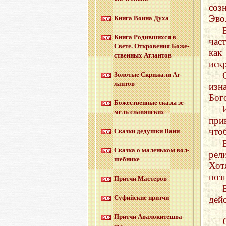
соз
Эво
Книга Воина Духа
Книга Ро­див­ших­ся в
час
Свете. От­кро­ве­ния Бо­же­
как
ствен­ных Ат­лан­тов
иск
Зо­ло­тые Cкри­жа­ли Ат­
лан­тов
изн
Бог
Бо­же­ствен­ные сказы зе­
мель сла­вян­ских
при
что
Сказ­ки де­душ­ки Вани
Сказ­ка о ма­лень­ком вол­
рел
шеб­ни­ке
Хот
поз
Прит­чи Ма­сте­ров
Су­фий­ские прит­чи
дей
Прит­чи Ава­ло­ки­те­шва­
ры