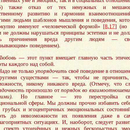
ственных уме и эмоциях, так и в социальных отношени
б) также отказ от тех ненужных и мешаю
ственному развитию и гармонии взаимоотношени
гими людьми шаблонов мышления и поведения, кот
окупно именуют «человеческой формой» [
8
,
17
] (но
м не должны нарушаться принципы эстетики и не до
ть причинения вреда другим людям — св
зывающим» поведением).
Любовь
— этот пункт вмещает главную часть этиче
оты каждого над собой.
Надо не только
упорядочить
своё поведение в отноше
ругими существами — так, чтобы не причинять,
можности, никому никакого вреда. (Отмечу, что с
ядочность
произошло от
порядок во взаимоотношени
гими).
Но главное — это перестройка св
циональной сферы. Мы должны прочно избавить себ
х грубых и эгоцентричных эмоциональных состоян
оть до невозможности их появления даже в са
лагоприятных ситуациях. И, наоборот, следует разви
е спектр утончённых и нежных бескорыстных эмо