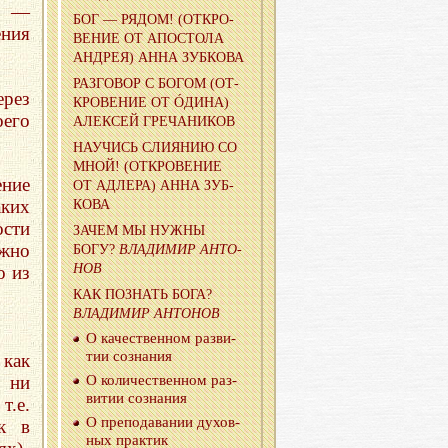
и —
БОГ — РЯДОМ! (ОТ­КРО­
ения
ВЕ­НИЕ ОТ АПО­СТО­ЛА
АН­ДРЕЯ) АННА ЗУБ­КО­ВА
РАЗ­ГО­ВОР С БОГОМ (ОТ­
рез
КРО­ВЕ­НИЕ ОТ ÓДИНА)
оего
АЛЕК­СЕЙ ГРЕ­ЧА­НИ­КОВ
НА­УЧИСЬ СЛИ­Я­НИЮ СО
МНОЙ! (ОТ­КРО­ВЕ­НИЕ
ние
ОТ АД­ЛЕ­РА) АННА ЗУБ­
аких
КО­ВА
ости
ЗАЧЕМ МЫ НУЖНЫ
жно
БОГУ?
ВЛА­ДИ­МИР АН­ТО­
НОВ
о из
КАК ПО­ЗНАТЬ БОГА?
ВЛА­ДИ­МИР АН­ТО­НОВ
О ка­че­ствен­ном раз­ви­
тии со­зна­ния
как
О ко­ли­че­ствен­ном раз­
о ни
ви­тии со­зна­ния
 т.е.
О пре­по­да­ва­нии ду­хов­
к в
ных прак­тик