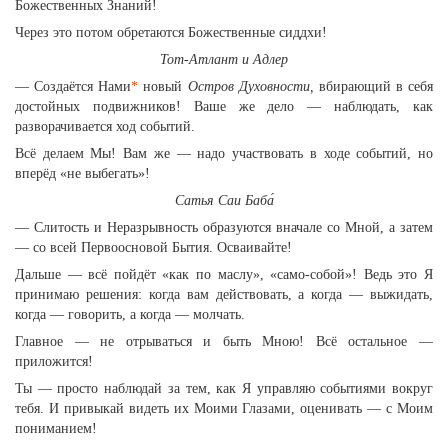
Божественных Знаний!
Через это потом обретаются Божественные сиддхи!
Тот-Атлант и Адлер
— Создаётся Нами
*
новый
Остров Духовности,
вбирающий в себя
достойных подвижников! Ваше же дело — наблюдать, как
разворачивается ход событий.
Всё делаем Мы! Вам же — надо участвовать в ходе событий, но
вперёд «не выбегать»!
Сатья Саи Баба́
— Слитость и Неразрывность образуются вначале со Мной, а затем
— со всей Первоосновой Бытия. Осваивайте!
Дальше — всё пойдёт «как по маслу», «само-собой»! Ведь это Я
принимаю решения: когда вам действовать, а когда — выжидать,
когда — говорить, а когда — молчать.
Главное — не отрываться и быть Мною! Всё остальное —
приложится!
Ты — просто наблюдай за тем, как Я управляю событиями вокруг
тебя. И привыкай видеть их Моими Глазами, оценивать — с Моим
пониманием!