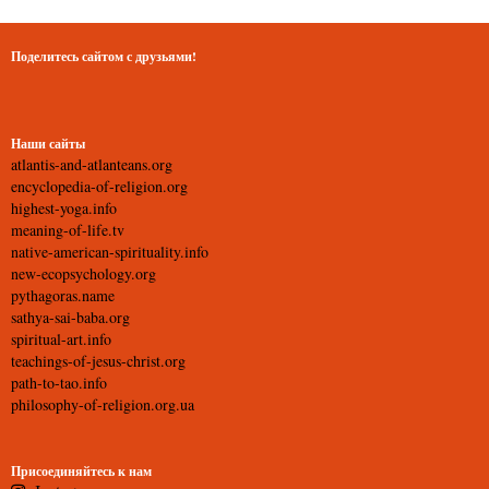
Поделитесь сайтом с друзьями!
Наши сайты
atlantis-and-atlanteans.org
encyclopedia-of-religion.org
highest-yoga.info
meaning-of-life.tv
native-american-spirituality.info
new-ecopsychology.org
pythagoras.name
sathya-sai-baba.org
spiritual-art.info
teachings-of-jesus-christ.org
path-to-tao.info
philosophy-of-religion.org.ua
Присоединяйтесь к нам