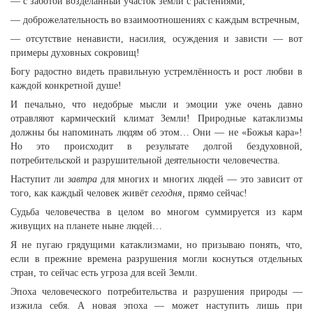
— с заботой возделанный участок земли с растениями,
— доброжелательность во взаимоотношениях с каждым встречным,
— отсутствие ненависти, насилия, осуждения и зависти — вот
примеры духовных сокровищ!
Богу радостно видеть правильную устремлённость и рост любви в
каждой конкретной душе!
И печально, что недобрые мысли и эмоции уже очень давно
отравляют кармический климат Земли! Природные катаклизмы
должны бы напоминать людям об этом… Они — не «Божья кара»!
Но это происходит в результате долгой бездуховной,
потребительской и разрушительной деятельности человечества.
Наступит ли
завтра
для многих и многих людей — это зависит от
того, как каждый человек живёт
сегодня,
прямо сейчас!
Судьба человечества в целом во многом суммируется из карм
живущих на планете ныне людей…
Я не пугаю грядущими катаклизмами, но призываю понять, что,
если в прежние времена разрушения могли коснуться отдельных
стран, то сейчас есть угроза для всей Земли.
Эпоха человеческого потребительства и разрушения природы —
изжила себя. А новая эпоха — может наступить лишь при