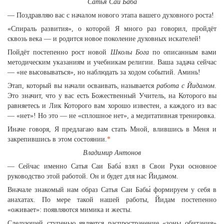
Сатья Саи Баба́
— Поздравляю вас с началом нового этапа вашего духовного роста!
«Спираль развития», о которой Я много раз говорил, пройдёт
сквозь века — и родится новое поколение духовных искателей!
Пойдёт постепенно рост новой
Школы Бога
по описанным вами
методическим указаниям и учебникам религии. Ваша задача сейчас
— «не высовываться», но наблюдать за ходом событий. Аминь!
Этап, который вы начали осваивать, называется
работа с Йидамом
.
Это значит, что у вас есть Божественный Учитель, на Которого вы
равняетесь и Лик Которого вам хорошо известен, а каждого из вас
— «нет»! Но это — не «сплошное нет», а медитативная тренировка.
Иначе говоря, Я предлагаю вам стать Мной, влившись в Меня и
закрепившись в этом состоянии.
*
Владимир Антонов
— Сейчас именно Сатья Саи Баба́ взял в Свои Руки основное
руководство этой работой. Он и будет для нас Йидамом.
Вначале знакомый нам образ Сатья Саи Бабы́ формируем у себя в
анахатах. По мере такой нашей работы, Йидам постепенно
«оживает»: появляются мимика и жесты.
Следующей ступенью является распространение «зоны обитания»