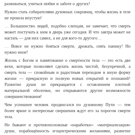
развиваться, учиться любви и заботе о других!
Нужно стать собирателями духовных сокровищ, чтобы жизнь в теле
не прошла впустую!
… Большинство людей, подобно слепцам, не замечает, что смерть
может постучать к ним в дверь уже сегодня. И что завтра может не
настать — для них самих, а не для кого-то другого…
… Вовсе не нужно бояться смерти, дрожать, сеять панику! Но
нужно иное!
Жизнь с Богом и памятование о смертности тела — это есть две
вехи, которые позволяют сделать жизнь чистой, безупречной, а
смерть тела — спокойным и радостным переходом в иную форму
жизни — прекрасную и полную новых открытий и познаний!
Развитие души не прекращается с оставлением плотной
материальной оболочки, но открываются другие возможности
совершенствования!
Чем успешнее человек продвигался по духовному Пути — тем
более яркие и интересные свершения ждут его за порогом смерти
тела.
Но бывают и противоположные «наработки»: «материализация»
души, порабощённость эгоцентрическими желаниями, развитие