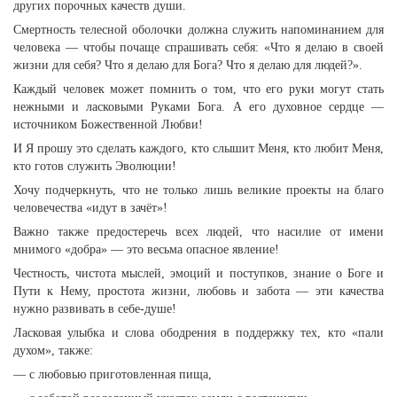
других порочных качеств души.
Смертность телесной оболочки должна служить напоминанием для
человека — чтобы почаще спрашивать себя: «Что я делаю в своей
жизни для себя? Что я делаю для Бога? Что я делаю для людей?».
Каждый человек может помнить о том, что его руки могут стать
нежными и ласковыми Руками Бога. А его духовное сердце —
источником Божественной Любви!
И Я прошу это сделать каждого, кто слышит Меня, кто любит Меня,
кто готов служить Эволюции!
Хочу подчеркнуть, что не только лишь великие проекты на благо
человечества «идут в зачёт»!
Важно также предостеречь всех людей, что насилие от имени
мнимого «добра» — это весьма опасное явление!
Честность, чистота мыслей, эмоций и поступков, знание о Боге и
Пути к Нему, простота жизни, любовь и забота — эти качества
нужно развивать в себе-душе!
Ласковая улыбка и слова ободрения в поддержку тех, кто «пали
духом», также:
— с любовью приготовленная пища,