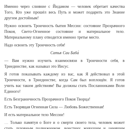
Именно через слияние с Йидамом — человек обретает качества
Того, Кто уже прошёл весь Путь и может подарить это Знание
другим достойным!
Нужно освоить Троичность бытия Мессии: состояние Прозрачного
Покоя, Свето-Огненное состояние и материальное тело.
Материальному плану отводится именно третье место.
Надо освоить эту Троичность себя!
Сатья Саи Баба́
— Вам нужно изучить взаимосвязи в Троичности себя, в
Триединстве, как называл это Иисус.
Я готов показывать каждому из вас, как Я действовал в этой
Троичности, в Триединстве, когда Сам был воплощён. Я готов
учить вас таким действиям! Вы должны стать Посланниками Воли
Единого!
Есть Безграничность Прозрачного Покоя Творца!
Есть Творящая Огненная Сила — Любовь Божественная!
И есть материальное тело Мессии!
… Только памятуя о Боге и о смерти своего тела, человек может
стать духовным подвижником, воистину живущим и ценящим