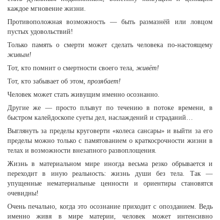
каждое мгновение жизни.
Противоположная возможность — быть размазнёй или ловцом
пустых удовольствий!
Только память о смерти может сделать человека по-настоящему
живым!
Тот, кто помнит о смертности своего тела,
живёт!
Тот, кто забывает об этом,
прозябает!
Человек может стать живущим именно осознанно.
Другие же — просто плывут по течению в потоке времени, в
быстром калейдоскопе суеты дел, наслаждений и страданий…
Выглянуть за пределы круговерти «колеса сансары» и выйти за его
пределы можно только с памятованием о краткосрочности жизни в
телах и возможности внезапного развоплощения.
Жизнь в материальном мире иногда весьма резко обрывается и
переходит в иную реальность: жизнь души без тела. Так —
упущенные нематериальные ценности и ориентиры становятся
очевидны!
Очень печально, когда это осознание приходит с опозданием. Ведь
именно живя в мире материи, человек может интенсивно