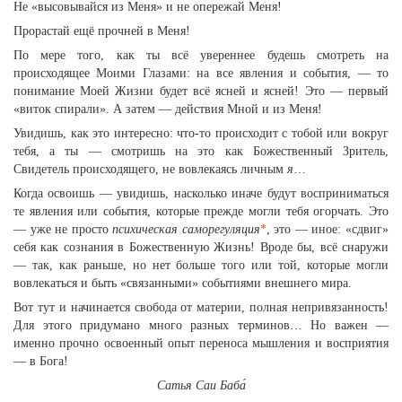
Не «высовывайся из Меня» и не опережай Меня!
Прорастай ещё прочней в Меня!
По мере того, как ты всё увереннее будешь смотреть на
происходящее Моими Глазами: на все явления и события, — то
понимание Моей Жизни будет всё ясней и ясней! Это — первый
«виток спирали». А затем — действия Мной и из Меня!
Увидишь, как это интересно: что-то происходит с тобой или вокруг
тебя, а ты — смотришь на это как Божественный Зритель,
Свидетель происходящего, не вовлекаясь личным
я
…
Когда освоишь — увидишь, насколько иначе будут восприниматься
те явления или события, которые прежде могли тебя огорчать. Это
— уже не просто
психическая саморегуляция
*
, это — иное: «сдвиг»
себя как сознания в Божественную Жизнь! Вроде бы, всё снаружи
— так, как раньше, но нет больше того или той, которые могли
вовлекаться и быть «связанными» событиями внешнего мира.
Вот тут и начинается свобода от материи, полная непривязанность!
Для этого придумано много разных терминов… Но важен —
именно прочно освоенный опыт переноса мышления и восприятия
— в Бога!
Сатья Саи Баба́