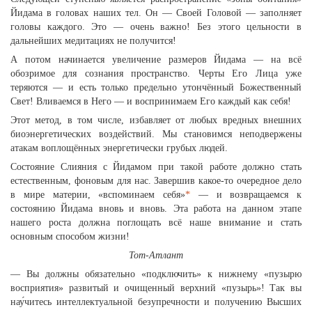
Йидама в головах наших тел. Он — Своей Головой — заполняет
головы каждого. Это — очень важно! Без этого цельности в
дальнейших медитациях не получится!
А потом начинается увеличение размеров Йидама — на всё
обозримое для сознания пространство. Черты Его Лица уже
теряются — и есть только предельно утончённый Божественный
Свет! Вливаемся в Него — и воспринимаем Его каждый как себя!
Этот метод, в том числе, избавляет от любых вредных внешних
биоэнергетических воздействий. Мы становимся неподвержены
атакам воплощённых энергетически грубых людей.
Состояние Слияния с Йидамом при такой работе должно стать
естественным, фоновым для нас. Завершив какое-то очередное дело
в мире материи, «вспоминаем себя»
*
— и возвращаемся к
состоянию Йидама вновь и вновь. Эта работа на данном этапе
нашего роста должна поглощать всё наше внимание и стать
основным способом жизни!
Тот-Атлант
— Вы должны обязательно «подключить» к нижнему «пузырю
восприятия» развитый и очищенный верхний «пузырь»! Так вы
нау́читесь интеллектуальной безупречности и получению Высших