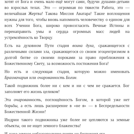
хотят от Бога и очень мало ещё могут сами, будучи душами-детьми
во взрослых телах. Это — огромная по тяжести Работа, это —
величайшая Жертва! Такова Миссия Аватара! Такие воплощения
нужны для того, чтобы вновь напомнить человечеству о едином для
всех Учении Бога, широко провозгласить Вечные Истины и
перенаправить умы и сердца огромных масс людей на
устремлённость ко Творцу.
Есть на духовном Пути стадия
воина духа,
сражающегося с
различными силами зла, сражающегося со своим эгоцентризмом в
долгой битве со своими пороками за право приближения к
Божественному Свету, за возможность постижения Бога!
Но есть и следующая стадия, которую можно именовать
Брахмачария
или
очарованность Богом
.
Такой подвижник более ни с кем и ни с чем не сражается. Бог
заполняет его жизнь целиком!
Эта
очарованность
, поглощённость Богом, в которой уже нет
борьбы, а есть лишь расширение в «не я» — в Беспредельности
Божественной Жизни!
Индрии такого подвижника уже более не цепляются за земные
объекты, он не ищет земного блаженства!
И даже земное неблагополучие почти не беспокоит его.