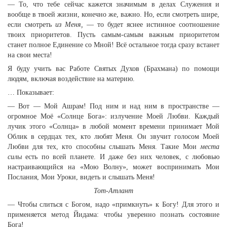
— То, что тебе сейчас кажется значимым в делах Служения и
вообще в твоей жизни, конечно же, важно. Но, если смотреть шире,
если смотреть
из Меня,
— то будет яснее истинное соотношение
твоих приоритетов. Пусть самым-самым важным приоритетом
станет полное Единение со Мной! Всё остальное тогда сразу встанет
на свои места!
Я буду учить вас Работе Святых Духов (Брахмана) по помощи
людям, включая воздействие на материю.
… Показывает:
— Вот — Мой Ашрам! Под ним и над ним в пространстве —
огромное Моё «Солнце Бога»: излучение Моей Любви. Каждый
лучик этого «Солнца» в любой момент времени принимает Мой
Облик в сердцах тех, кто любят Меня. Он звучит голосом Моей
Любви для тех, кто способны слышать Меня. Такие Мои
места
силы
есть по всей планете. И даже без них человек, с любовью
настраивающийся на «Мою Волну», может воспринимать Мои
Послания, Мои Уроки, видеть и слышать Меня!
Тот-Атлант
— Чтобы слиться с Богом, надо «примкнуть» к Богу! Для этого и
применяется метод Йидама: чтобы уверенно познать состояние
Бога!