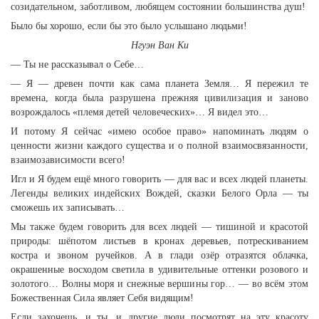
созидательном, заботливом, любящем состоянии большинства душ!
Было бы хорошо, если бы это было услышано людьми!
Нгуэн Ван Ки
— Ты не рассказывал о Себе…
— Я — древен почти как сама планета Земля… Я пережил те
времена, когда была разрушена прежняя цивилизация и заново
возрождалось «племя детей человеческих»… Я видел это…
И потому Я сейчас «имею особое право» напоминать людям о
ценности жизни каждого существа и о полной взаимосвязанности,
взаимозависимости всего!
Игл и Я будем ещё много говорить — для вас и всех людей планеты.
Легенды великих индейских Вождей, сказки Белого Орла — ты
сможешь их записывать…
Мы также будем говорить для всех людей — тишиной и красотой
природы: шёпотом листьев в кронах деревьев, потрескиванием
костра и звоном ручейков. А в глади озёр отразятся облачка,
окрашенные восходом светила в удивительные оттенки розового и
золотого… Волны моря и снежные вершины гор… — во всём этом
Божественная Сила являет Себя видящим!
Если захочешь, и ты, и другие люди посмотрят на эту красоту