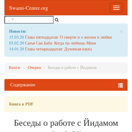
Swami-Center.org
Toggle
navigatio
×
Новости:
15.03.20
Глава пятнадцатая: О смерти и о жизни в любви
03.02.20
Сатья Саи Баба: Когда ты любишь Меня
14.01.20
Глава четырнадцатая: Духовная наука
Книги
Очерки
Беседы о работе с Йидамом
Содержание
Книга в PDF
.
Беседы о работе с Йидамом