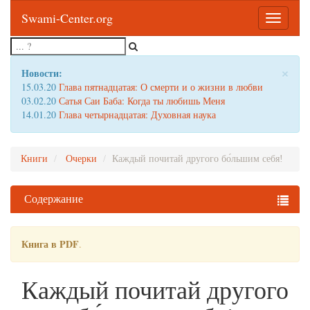
Swami-Center.org
Toggle
navigatio
×
Новости:
15.03.20
Глава пятнадцатая: О смерти и о жизни в любви
03.02.20
Сатья Саи Баба: Когда ты любишь Меня
14.01.20
Глава четырнадцатая: Духовная наука
Книги
Очерки
Каждый почитай другого бо́льшим себя!
Содержание
Книга в PDF
.
Каждый почитай другого