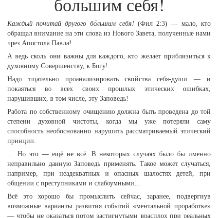
бо́льшим себя!
Каждый почитай другого бо́льшим себя!
(Фил 2:3) — мало, кто
обращал внимание на эти слова из Нового Завета, полученные нами
чрез Апостола Павла!
А ведь сколь они важны для каждого, кто желает приблизиться к
духовному Совершенству, к Богу!
Надо тщательно проанализировать свойства себя-души — и
покаяться во всех своих прошлых этических ошибках,
нарушивших, в том числе, эту Заповедь!
Работа по собственному очищению должна быть проведена до той
степени духовной чистоты, когда мы уже потеряли саму
способность необоснованно нарушить рассматриваемый этический
принцип.
… Но это — ещё не всё. В некоторых случаях было бы именно
неправильно данную Заповедь применять. Такое может случаться,
например, при неадекватных и опасных шалостях детей, при
общении с преступниками и слабоумными…
Всё это хорошо бы промыслить сейчас, заранее, подвергнув
возможные варианты развития событий «ментальной проработке»
— чтобы не оказаться потом застигнутыми врасплох при реальных