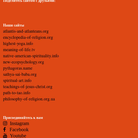
Поделитесь сайтом с друзьями!
Наши сайты
atlantis-and-atlanteans.org
encyclopedia-of-religion.org
highest-yoga.info
meaning-of-life.tv
native-american-spirituality.info
new-ecopsychology.org
pythagoras.name
sathya-sai-baba.org
spiritual-art.info
teachings-of-jesus-christ.org
path-to-tao.info
philosophy-of-religion.org.ua
Присоединяйтесь к нам
Instagram
Facebook
Youtube