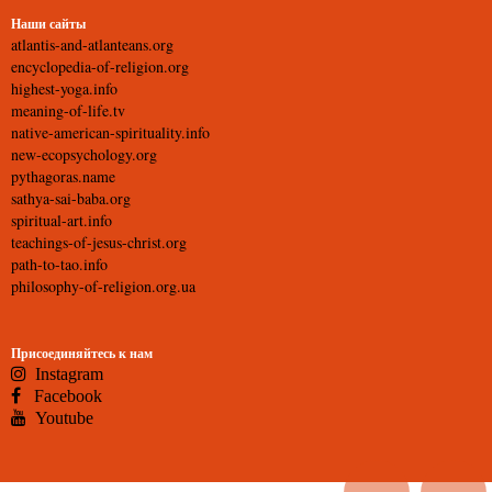
Наши сайты
atlantis-and-atlanteans.org
encyclopedia-of-religion.org
highest-yoga.info
meaning-of-life.tv
native-american-spirituality.info
new-ecopsychology.org
pythagoras.name
sathya-sai-baba.org
spiritual-art.info
teachings-of-jesus-christ.org
path-to-tao.info
philosophy-of-religion.org.ua
Присоединяйтесь к нам
Instagram
Facebook
Youtube