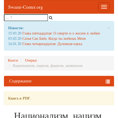
Swami-Center.org
Toggle
navigatio
×
Новости:
15.03.20
Глава пятнадцатая: О смерти и о жизни в любви
03.02.20
Сатья Саи Баба: Когда ты любишь Меня
14.01.20
Глава четырнадцатая: Духовная наука
Книги
Очерки
Национализм, нацизм, фашизм, шовинизм
Содержание
Книга в PDF
.
Национализм, нацизм,