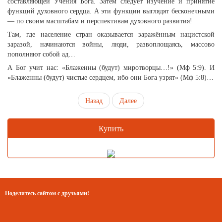
составляющей Учения Бога. Затем следует изучение и принятие
функций духовного сердца. А эти функции выглядят бесконечными
— по своим масштабам и перспективам духовного развития!
Там, где население стран оказывается заражённым нацистской
заразой, начинаются войны, люди, развоплощаясь, массово
пополняют собой ад…
А Бог учит нас: «Блаженны (будут) миротворцы…!» (Мф 5:9). И
«Блаженны (будут) чистые сердцем, ибо они Бога узрят» (Мф 5:8)…
Назад
Далее
Купить
Поделитесь сайтом с друзьями!