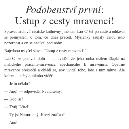
Podobenství první
:
Ustup z cesty mravenci!
Správce archívů císařské knihovny jménem Lao-C' šel po cestě a oddával
se přemýšlení o tom, co dnes přečetl. Myšlenky zaujaly celou jeho
pozornost a on se nedíval pod nohy.
Najednou uslyšel slova: “Ustup z cesty mravenci!”
Lao-C' se podíval dolů — a uviděl, že jeho noha málem šlápla na
maličkého pracanta-mravence, spěchajícího k mraveništi. Opatrně
mravence překročil a ohlédl se, aby uviděl toho, kdo s ním mluví. Ale
kolem… nebylo nikoho vidět!
— Je tu někdo?
— Ano! — odpověděl Neviditelný.
— Kdo jsi?
— Tvůj Učitel!
— Ty jsi Nesmrtelný, Který znáTao?
— Ano!