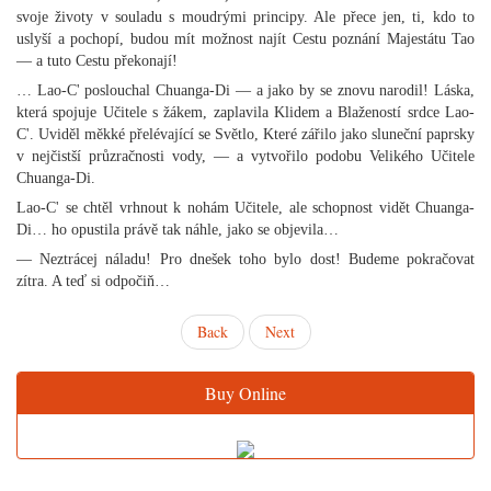
svoje životy v souladu s moudrými principy. Ale přece jen, ti, kdo to
uslyší a pochopí, budou mít možnost najít Cestu poznání Majestátu Tao
— a tuto Cestu překonají!
… Lao-C' poslouchal Chuanga-Di — a jako by se znovu narodil! Láska,
která spojuje Učitele s žákem, zaplavila Klidem a Blažeností srdce Lao-
C'. Uviděl měkké přelévající se Světlo, Které zářilo jako sluneční paprsky
v nejčistší průzračnosti vody, — a vytvořilo podobu Velikého Učitele
Chuanga-Di.
Lao-C' se chtěl vrhnout k nohám Učitele, ale schopnost vidět Chuanga-
Di… ho opustila právě tak náhle, jako se objevila…
— Neztrácej náladu! Pro dnešek toho bylo dost! Budeme pokračovat
zítra. A teď si odpočiň…
Back
Next
Buy Online