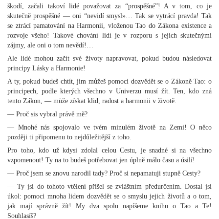
škodí, začali takoví lidé považovat za “prospěšné”! A v tom, co je
skutečně prospěšné — oni “nevidí smysl»… Tak se vytrácí pravda! Tak
se ztrácí pamatování na Harmonii, vloženou Tao do Zákona existence a
rozvoje všeho! Takové chování lidí je v rozporu s jejich skutečnými
zájmy, ale oni o tom nevědí!…
Ale lidé mohou začít své životy napravovat, pokud budou následovat
principy Lásky a Harmonie!
A ty, pokud budeš chtít, jim můžeš pomoci dozvědět se o Zákoně Tao: o
principech, podle kterých všechno v Univerzu musí žít. Ten, kdo zná
tento Zákon, — může získat klid, radost a harmonii v životě.
— Proč sis vybral právě mě?
— Mnohé nás spojovalo ve tvém minulém životě na Zemi! O něco
později ti připomenu to nejdůležitější z toho.
Pro toho, kdo už kdysi zdolal celou Cestu, je snadné si na všechno
vzpomenout! Ty na to budeš potřebovat jen úplně málo času a úsilí!
— Proč jsem se znovu narodil tady? Proč si nepamatuji stupně Cesty?
— Ty jsi do tohoto vtělení přišel se zvláštním předurčením. Dostal jsi
úkol: pomoci mnoha lidem dozvědět se o smyslu jejich životů a o tom,
jak mají správně žít! My dva spolu napíšeme knihu o Tao a Te!
Souhlasíš?