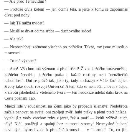
— Ale proč Tě nevidím?
— Protože civíš kolem — jen očima těla, a ještě k tomu se zapomínáš
dívat pod nohy!
— Jak Tě můžu uvidět?
— Musíš se dívat očima srdce — duchovního srdce!
— Ale jak?
— Nepospíchej: začneme všechno po pořádku. Takže, my jsme mluvili o
mravenci…
— To má význam?
— Ano! Všechno má význam a předurčení! Život každého mravenečka,
každého červíčka, každého ptáka a každé rostliny není “neužitečná
nahodilost”. Oni se právě tak, jako ty, tady nacházejí z Vůle Tao! Jejich
životy také slouží rozvoji Univerza! A ten, kdo se nenaučil chovat s úctou
k životu jakéhokoliv vtěleného tvora,— ten nedokáže udělat další krok na
Cestě poznání Tao.
Mnozí lidé v současnosti na Zemi jako by propadli šílenství! Nedobrota
začala panovat na světě: oni zabíjejí zvěř, hubí ptáky a plení ptačí hnízda,
vytahují z vody všechny ryby z jezer, řek a moří — kvůli výživě jejich
těly! Ničí, porážejí a spalují bez nutnosti stromy! Nesmyslné hubení
nevinných bytostí vede k přeměně krutosti — v “normu”! To, co jim