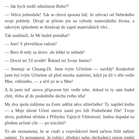
— Jak bych mohl odmítnout Bohu?!
— Velice jednoduše! Tak se chová spousta lidí, že odvrací od Nebeského
svoje pohledy. Dívají se přitom jen na výhody materiálního života, a
takovým způsobem se dostávají do zajetí materiálních věcí…
Tak souhlasíš, že Mi budeš pomáhat?
— Ano! S převelikou radostí!
— Beru tě tedy za slovo: ale lehké to nebude!
— Dovol mi Tě uvidět! Řekneš mi Svoje Jméno?
— Jmenuji se Chuang-Di. Jsem tvým Učitelem — navždy! Konkrétně
jsem byl tvým Učitelem už před mnoha staletími, když jsi žil v těle vedle
Mne, vtěleného, — a učil jsi se u Mne!
A Já jsem teď znovu připraven být vedle tebe, dokud to ty sám budeš
chtít, třeba až do posledního dechu tvého těla!
My dva spolu můžeme na Zemi udělat něco užitečného! Ty napíšeš knihu
— a Moje dávné Učení znovu zazní pro lidi Podnebeské říše! Tvoje
slova, podobná střelám z Příbytku Tajných Vědomostí, budou dopadat na
předem určené cíle — po tisíciletí!
To ale neznamená, že se císaři a vojevůdcové hned začnou řídit našimi
radami. To neznamená, že rolníci, úředníci nebo obchodníci rázem změní