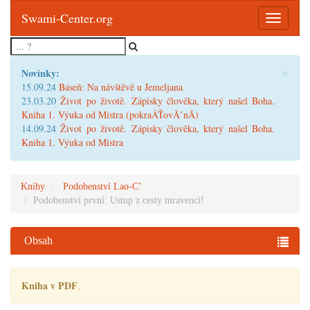
Swami-Center.org
Toggle
navigatio
×
Novinky:
15.09.24
Báseň: Na návštěvě u Jemeljana
23.03.20
Život po životě. Zápisky člověka, který našel Boha.
Kniha 1. Výuka od Mistra (pokraÄŤovĂˇnĂ­)
14.09.24
Život po životě. Zápisky člověka, který našel Boha.
Kniha 1. Výuka od Mistra
Knihy
Podobenství Lao-C’
Podobenství první: Ustup z cesty mravenci!
Obsah
Kniha v PDF
.