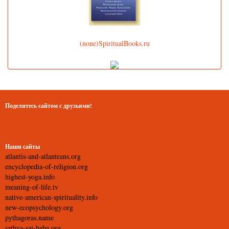
(none)SpiritualBooks.ru
Поделитесь сайтом с друзьями!
Наши сайты
atlantis-and-atlanteans.org
encyclopedia-of-religion.org
highest-yoga.info
meaning-of-life.tv
native-american-spirituality.info
new-ecopsychology.org
pythagoras.name
sathya-sai-baba.org