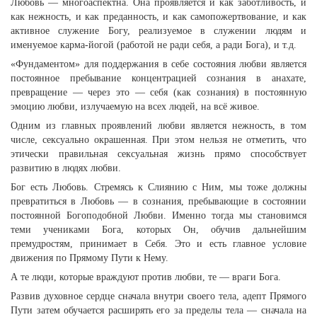
Любовь — многоаспектна. Она проявляется и как заботливость, и
как нежность, и как преданность, и как самопожертвование, и как
активное служение Богу, реализуемое в служении людям и
именуемое карма-йогой (работой не ради себя, а ради Бога), и т.д.
«Фундаментом» для поддержания в себе состояния любви является
постоянное пребывание концентрацией сознания в анахате,
превращение — через это — себя (как сознания) в постоянную
эмоцию любви, излучаемую на всех людей, на всё живое.
Одним из главных проявлений любви является нежность, в том
числе, сексуально окрашенная. При этом нельзя не отметить, что
этически правильная сексуальная жизнь прямо способствует
развитию в людях любви.
Бог есть Любовь. Стремясь к Слиянию с Ним, мы тоже должны
превратиться в Любовь — в сознания, пребывающие в состоянии
постоянной Богоподобной Любви. Именно тогда мы становимся
теми учениками Бога, которых Он, обучив дальнейшим
премудростям, принимает в Себя. Это и есть главное условие
движения по Прямому Пути к Нему.
А те люди, которые враждуют против любви, те — враги Бога.
Развив духовное сердце сначала внутри своего тела, адепт Прямого
Пути затем обучается расширять его за пределы тела — сначала на