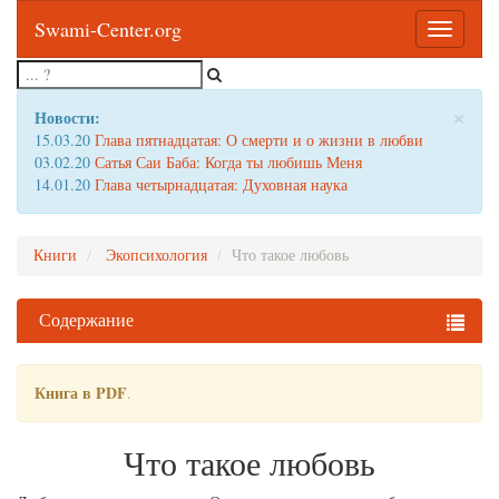
Swami-Center.org
Toggle
navigatio
×
Новости:
15.03.20
Глава пятнадцатая: О смерти и о жизни в любви
03.02.20
Сатья Саи Баба: Когда ты любишь Меня
14.01.20
Глава четырнадцатая: Духовная наука
Книги
Экопсихология
Что такое любовь
Содержание
Книга в PDF
.
Что такое любовь