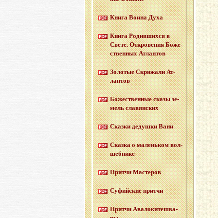
Книга Воина Духа
Книга Ро­див­ших­ся в
Свете. От­кро­ве­ния Бо­же­
ствен­ных Ат­лан­тов
Зо­ло­тые Cкри­жа­ли Ат­
лан­тов
Бо­же­ствен­ные сказы зе­
мель сла­вян­ских
Сказ­ки де­душ­ки Вани
Сказ­ка о ма­лень­ком вол­
шеб­ни­ке
Прит­чи Ма­сте­ров
Су­фий­ские прит­чи
Прит­чи Ава­ло­ки­те­шва­
ры