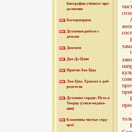
био­гра­фия учё­но­го: про­
чис
дол­же­ние
соз
Бо­го­цен­тризм
жиз
Ду­хов­ная ра­бо­та с
сос
детьми
там
Дао­сизм
зак
Дао-Дэ-Цзин
нап
Прит­чи Лао-Цзы
кул
сов
Лао-Цзы. Трак­тат о доб­
про
ро­де­те­ли
при
Ду­хов­ное серд­це: Путь к
Твор­цу (сти­хи-ме­ди­та­
пре
ции)
тол
Бла­жен­ны чи­стые серд­
цем!
Соз