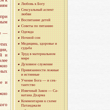
Лю­бовь к Богу
иям
Сек­су­аль­ный ас­пект
любви
 при
Вос­пи­та­ние детей
ьным
Со­ве­ты по пи­та­нию
Одеж­да
ие —
Ноч­ной сон
этих
Ме­ди­ци­на, здо­ро­вье и
судь­ба
ии,
Труд в ма­те­ри­аль­ном
ий и
мире
лее
Ду­хов­ное слу­же­ние
ожно
При­вя­зан­но­сти лож­ные
жных
и ис­тин­ные
Уче­ние Бога — и сек­
е и
тант­ство
Из­веч­ный Закон — Са­
ожно
на­та­на Дхар­ма
Ком­мен­та­рии к схеме
ого
Па­тан­джа­ли