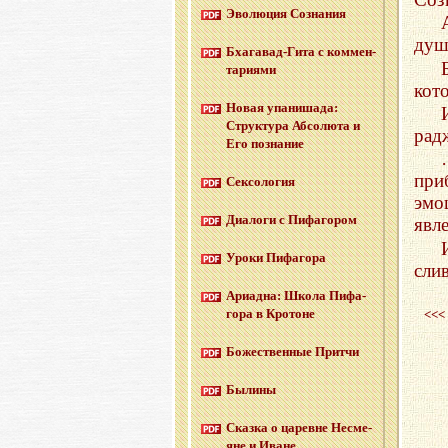
Эво­лю­ция Со­зна­ния
душ
Бха­га­вад-Ги­та с ком­мен­
та­ри­я­ми
кот
Новая упа­ни­ша­да:
Струк­ту­ра Аб­со­лю­та и
рад
Его по­зна­ние
при
Сек­со­ло­гия
эмо
Диа­ло­ги с Пи­фа­го­ром
явле
Уроки Пи­фа­го­ра
сли
Ари­ад­на: Школа Пи­фа­
го­ра в Кро­тоне
<<<
Бо­же­ствен­ные Прит­чи
Бы­ли­ны
Сказ­ка о ца­ревне Несме­
яне и Иване