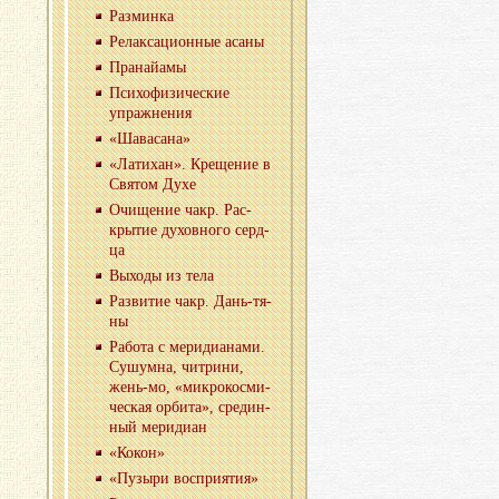
Раз­мин­ка
Ре­лак­са­ци­он­ные асаны
Пра­най­а­мы
Пси­хо­фи­зи­че­ские
упраж­не­ния
«Ша­ва­са­на»
«Ла­ти­хан». Кре­ще­ние в
Свя­том Духе
Очи­ще­ние чакр. Рас­
кры­тие ду­хов­но­го серд­
ца
Вы­хо­ды из тела
Раз­ви­тие чакр. Дань-тя­
ны
Ра­бо­та с ме­ри­ди­а­на­ми.
Су­шум­на, чит­ри­ни,
жень-мо, «мик­ро­кос­ми­
че­ская ор­би­та», сре­дин­
ный ме­ри­ди­ан
«Кокон»
«Пу­зы­ри вос­при­я­тия»