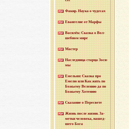
Факир. Наука о чу­де­сах
Еван­ге­лие от Марфы
Ва­си­лёк: Сказ­ка о Вол­
шеб­ном мире
Ма­стер
На­след­ни­ца стар­ца Зо­си­
мы
Еме­льян: Сказ­ка про
Емелю или Как жить по
Бо­жье­му Ве­ле­нию да по
Бо­жье­му Хо­те­нию
Ска­за­ние о Пе­ре­све­те
Жизнь после жизни. За­
мет­ки че­ло­ве­ка, на­шед­
ше­го Бога