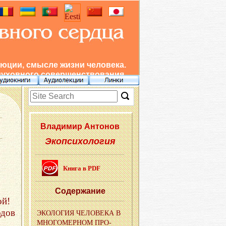
юции, смысле жизни человека.
духовного совершенствования.
Вла­ди­мир Ан­то­нов
Экопсихология
Книга в PDF
Со­дер­жа­ние
ой!
одов
ЭКО­ЛО­ГИЯ ЧЕ­ЛО­ВЕ­КА В
МНО­ГО­МЕР­НОМ ПРО­