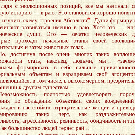
Глядя с эволюционных позиций, все мы начинали 
ную историю — в раю. Это становится хорошо понят
*
и изучить схему строения Абсолюта
. Души формиру
ачинают развиваться именно в раю. Хотя это — ещ
овеческие души. Это — зачатки человеческих д
орые проходят начальные этапы своей эволюци
тительных и затем животных телах.
Но, достигнув после очень многих таких воплощ
можности стать, наконец, людьми, мы… «зачем-
инаем формировать в себе сильные привязанност
ериальным объектам и взращиваем свой эгоцентр
являющийся, в том числе, в высокомерном, презрител
ошении к другим существам.
Невозможность полностью удовлетворять пороч
ания по обладанию объектами своих вожделени
ождает в нас стойкие отрицательные эмоции и привод
мированию таких черт, как раздражительнос
ливость, агрессивность, ревнивость, обидчивость и т.п
Так большинство людей теряет рай…
… В раю же — обитают те люди, которые приучили се