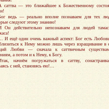
А саттва — это ближайшее к Божественному состо
и!
Бог ведь — реально вполне познаваем для тех лю
орые следуют этому знанию!
И Он действительно непознаваем для людей тама
жаса!
… И ещё один очень важный аспект: Бог есть Любов
близиться к Нему можно лишь через взращивание в 
ций Любви — сначала к саттвичным существа
ниям, а потом и к Нему, к Богу.
Итак, начнём погружаться в саттву, сонастраива
ваясь с ней, становясь ею!…