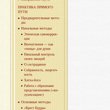
ПРАК­ТИ­КА ПРЯ­МО­ГО
ПУТИ
Пред­ва­ри­тель­ные ме­то­
ды
На­чаль­ные ме­то­ды
Эти­че­ская са­мо­кор­рек­
ция
Впе­чат­ле­ния — как
«пища» для души
На­чаль­ный кон­троль
своих эмо­ций
О со­стра­да­нии
Со­бран­ность, энер­гич­
ность
Хатха-йо­га
Ра­бо­та с об­раз­ны­ми
пред­став­ле­ни­я­ми («ви­
зу­а­ли­за­ция»)
Ос­нов­ные ме­то­ды
«Крест Будды»