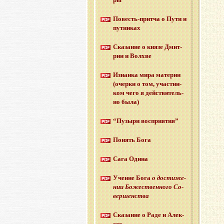
По­весть-прит­ча о Пути и
пут­ни­ках
Ска­за­ние о князе Дмит­
рии и Волх­ве
Из­нан­ка мира ма­те­рии
(очер­ки о том, участ­ни­
ком чего я дей­стви­тель­
но была)
“Пу­зы­ри вос­при­я­тия”
По­нять Бога
Сага Одина
Уче­ние Бога
о до­сти­же­
нии Бо­же­ствен­но­го Со­
вер­шен­ства
Ска­за­ние о Раде и Алек­
сее