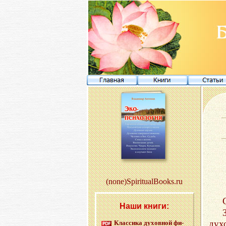
(none)SpiritualBooks.ru
Наши книги:
дух
Клас­си­ка ду­хов­ной фи­