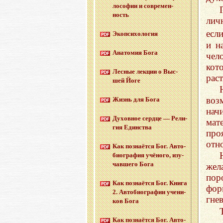
ло­со­фии и со­вре­мен­
ность
лич
есл
Эко­пси­хо­ло­гия
и н
Ана­то­мия Бога
чел
кот
Лес­ные лек­ции о Выс­
рас
шей Йоге
воз
Жизнь для Бога
нач
Ду­хов­ное серд­це — Ре­ли­
мат
гия Един­ства
про
отн
Как по­зна­ёт­ся Бог. Ав­то­
био­гра­фия учё­но­го, изу­
чав­ше­го Бога
жел
пор
Как по­зна­ёт­ся Бог. Книга
фор
2. Ав­то­био­гра­фии уче­ни­
гнев
ков Бога
Как по­зна­ёт­ся Бог. Ав­то­