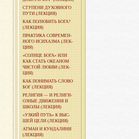
СТУ­ПЕ­НИ ДУ­ХОВ­НО­ГО
ПУТИ (ЛЕК­ЦИЯ)
КАК ПО­ЛЮ­БИТЬ БОГА?
(ЛЕК­ЦИЯ)
ПРАК­ТИ­КА СО­ВРЕ­МЕН­
НО­ГО ИС­И­ХАЗ­МА (ЛЕК­
ЦИЯ)
«СОЛН­ЦЕ БОГА» ИЛИ
КАК СТАТЬ ОКЕ­А­НОМ
ЧИ­СТОЙ ЛЮБВИ (ЛЕК­
ЦИЯ)
КАК ПО­НИ­МАТЬ СЛОВО
БОГ (ЛЕК­ЦИЯ)
РЕ­ЛИ­ГИЯ — И РЕ­ЛИ­ГИ­
ОЗ­НЫЕ ДВИ­ЖЕ­НИЯ И
ШКОЛЫ (ЛЕК­ЦИЯ)
«УЗКИЙ ПУТЬ» К ВЫС­
ШЕЙ ЦЕЛИ (ЛЕК­ЦИЯ)
АТМАН И КУН­ДА­ЛИ­НИ
(ЛЕК­ЦИЯ)