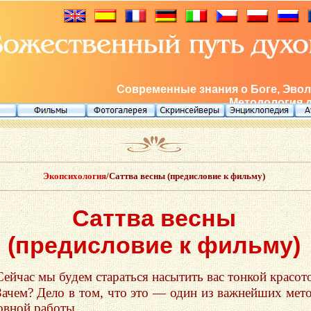
Современные знания о Боге, Эвол
Методология 
Экопсихология
/Саттва весны (предисловие к фильму)
Саттва весны
(предисловие к фильму)
Сейчас мы будем стараться насытить вас тонкой красот
Зачем? Дело в том, что это — один из важнейших мет
овной работы.