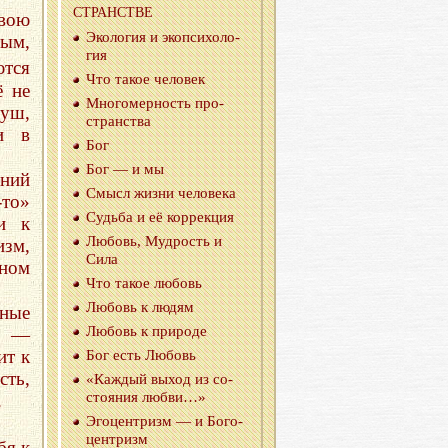
СТРАН­СТВЕ
свою
Эко­ло­гия и эко­пси­хо­ло­
ным,
гия
ются
Что такое че­ло­век
ё не
Мно­го­мер­ность про­
уш,
стран­ства
и в
Бог
Бог — и мы
ений
Смысл жизни че­ло­ве­ка
то»
Судь­ба и её кор­рек­ция
и к
Лю­бовь, Муд­рость и
изм,
Сила
ьном
Что такое лю­бовь
Лю­бовь к людям
ные
Лю­бовь к при­ро­де
й —
ит к
Бог есть Лю­бовь
ть,
«Каж­дый выход из со­
сто­я­ния любви…»
.
Эго­цен­тризм — и Бо­го­
цен­тризм
бя к