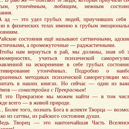
тым, утончённым, любящим, нежным состоян
нания.
А ад — это удел грубых людей, приучивших себя
ни в физических телах именно к грубым эмоционал
тояниям.
Райские состояния ещё называют саттвичными, адск
астичными, а промежуточные — раджастичными.
Чтобы нам вернуться в рай, мы должны, зная об 
ономерностях, учиться психической саморегуляц
равленной на искоренение в себе грубых состоян
ьтивирование утончённых. Подробно о наибо
ершенных методиках психической саморегуляции м
читать в наших книгах. Но сейчас — один из ва
ёмов —
сонастройка с Прекрасным
!
И это Прекрасное мы можем найти — в том числ
жде всего — в живой природе.
… Более того, познать Бога в аспекте Творца — возм
ько из саттвы, из райского состояния души.
Ведь Творец — это наитончайшая Часть Вселенск
нания!