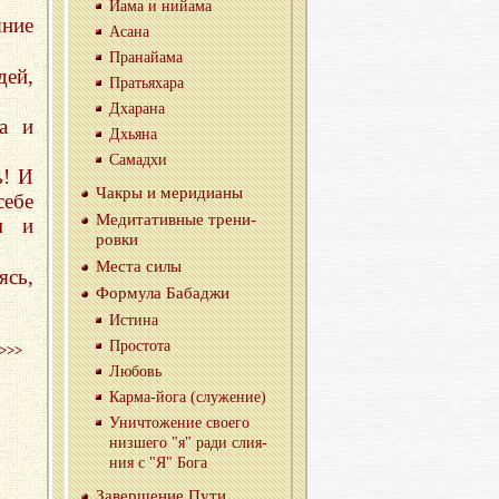
Йама и нийа­ма
яние
Асана
Пра­найа­ма
дей,
Пра­тья­ха­ра
Дха­ра­на
са и
Дхья­на
Са­ма­д­хи
ь! И
Чакры и ме­ри­ди­а­ны
себе
Ме­ди­та­тив­ные тре­ни­
м и
ров­ки
Места силы
ясь,
Фор­му­ла Ба­ба­джи
Ис­ти­на
Про­сто­та
>>>
Лю­бовь
Кар­ма-йо­га (слу­же­ние)
Уни­что­же­ние сво­е­го
низ­ше­го "я" ради сли­я­
ния с "Я" Бога
За­вер­ше­ние Пути