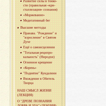
Раз­ви­тие силы в тон­ко­
сти (пра­виль­ная «кри­
стал­ли­за­ция» со­зна­ния)
«Мор­же­ва­ние»
Ме­ди­та­тив­ный бег
Выс­шие ме­то­ды
Пра­на­ва. "Рож­де­ние" и
"взрос­ле­ние" в Свя­том
Духе
Ещё о са­мо­ис­це­ле­нии
"То­таль­ная ре­ци­про­
каль­ность" (Ни­род­хи)
Ог­нен­ное кре­ще­ние
«Ко­рень»
"Под­ня­тие" Кун­да­ли­ни
Вхож­де­ние в Оби­тель
Твор­ца
НАШ СМЫСЛ ЖИЗНИ
(ЛЕК­ЦИЯ)
О “ДРЕВЕ ПО­ЗНА­НИЯ
ДОБРА И ЗЛА” (ЛЕК­ЦИЯ)