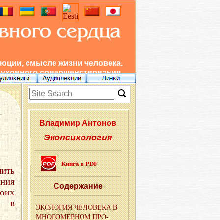
юции, смысле жизни человека.
духовного совершенствования.
Вла­ди­мир Ан­то­нов
Экопсихология
Книга в PDF
лить
ния
Со­дер­жа­ние
воих
я в
ЭКО­ЛО­ГИЯ ЧЕ­ЛО­ВЕ­КА В
МНО­ГО­МЕР­НОМ ПРО­