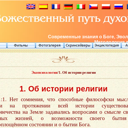
Современные знания о Боге, Эвол
Методология 
Экопсихология
/1. Об истории религии
1. Об истории религии
1:1. Нет сомнения, что способные философски мыс
ди на протяжении всей истории существова
овечества на Земле задавались вопросами о смысле с
мных жизней, о возможности своего быти
оплощённом состоянии и о бытии Бога.