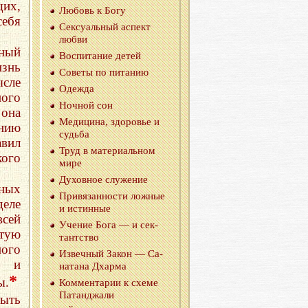
их,
Лю­бовь к Богу
себя
Сек­су­аль­ный ас­пект
любви
ный
Вос­пи­та­ние детей
знь
Со­ве­ты по пи­та­нию
ысле
Одеж­да
ого
Ноч­ной сон
она
Ме­ди­ци­на, здо­ро­вье и
ению
судь­ба
вил
Труд в ма­те­ри­аль­ном
ого
мире
Ду­хов­ное слу­же­ние
ных
При­вя­зан­но­сти лож­ные
деле
и ис­тин­ные
всей
Уче­ние Бога — и сек­
тую
тант­ство
ного
Из­веч­ный Закон — Са­
» и
на­та­на Дхар­ма
*
ы.
Ком­мен­та­рии к схеме
Па­тан­джа­ли
быть