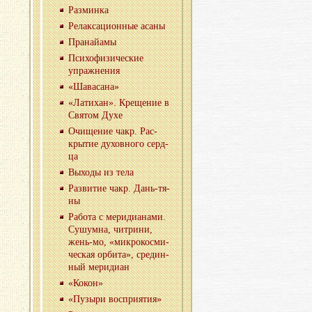
Раз­мин­ка
Ре­лак­са­ци­он­ные асаны
Пра­най­а­мы
Пси­хо­фи­зи­че­ские
упраж­не­ния
«Ша­ва­са­на»
«Ла­ти­хан». Кре­ще­ние в
Свя­том Духе
Очи­ще­ние чакр. Рас­
кры­тие ду­хов­но­го серд­
ца
Вы­хо­ды из тела
Раз­ви­тие чакр. Дань-тя­
ны
Ра­бо­та с ме­ри­ди­а­на­ми.
Су­шум­на, чит­ри­ни,
жень-мо, «мик­ро­кос­ми­
че­ская ор­би­та», сре­дин­
ный ме­ри­ди­ан
«Кокон»
«Пу­зы­ри вос­при­я­тия»