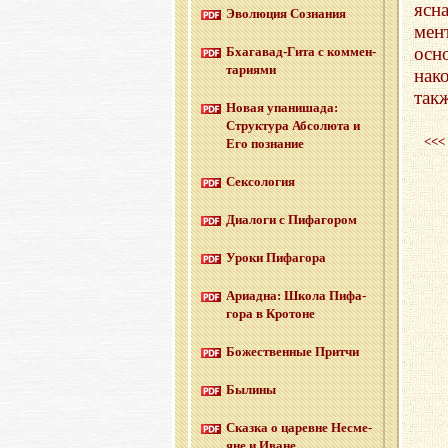
ясн
Эво­лю­ция Со­зна­ния
мен
осн
Бха­га­вад-Ги­та с ком­мен­
та­ри­я­ми
нак
такж
Новая упа­ни­ша­да:
Струк­ту­ра Аб­со­лю­та и
<<<
Его по­зна­ние
Сек­со­ло­гия
Диа­ло­ги с Пи­фа­го­ром
Уроки Пи­фа­го­ра
Ари­ад­на: Школа Пи­фа­
го­ра в Кро­тоне
Бо­же­ствен­ные Прит­чи
Бы­ли­ны
Сказ­ка о ца­ревне Несме­
яне и Иване