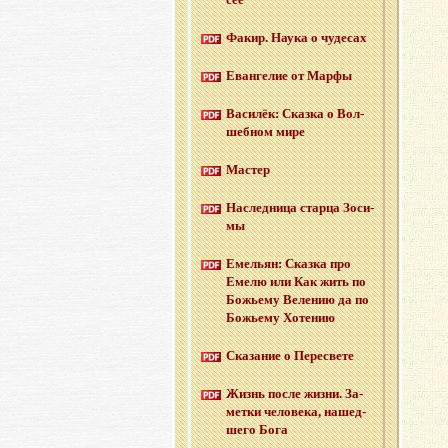
Факир. Наука о чу­де­сах
Еван­ге­лие от Марфы
Ва­си­лёк: Сказ­ка о Вол­
шеб­ном мире
Ма­стер
На­след­ни­ца стар­ца Зо­си­
мы
Еме­льян: Сказ­ка про
Емелю или Как жить по
Бо­жье­му Ве­ле­нию да по
Бо­жье­му Хо­те­нию
Ска­за­ние о Пе­ре­све­те
Жизнь после жизни. За­
мет­ки че­ло­ве­ка, на­шед­
ше­го Бога