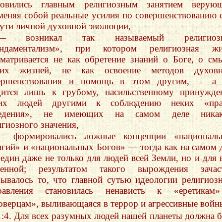
новились главным религиозным занятием верующ
меняя собой реальные усилия по совершенствованию 
пути личной духовной эволюции,
— возникал так называемый религиоз
ндаментализм», при котором религиозная жи
сматривается не как обретение знаний о Боге, о см
их жизней, не как освоение методов духовн
ершенствования и помощь в этом другим, — а 
дится лишь к грубому, насильственному принужд
их людей другими к соблюдению неких «пра
ведения», не имеющих на самом деле никак
игиозного значения,
— формировались ложные концепции «националь
игий» и «национальных Богов» — тогда как на самом 
 един даже не только для людей всей Земли, но и для 
ленной; результатом такого вырождения зачас
зывалось то, что главной сутью идеологии религиоз
равления становилась ненависть к «еретикам
оверцам», выливающаяся в террор и агрессивные войн
1:4. Для всех разумных людей нашей планеты должна 