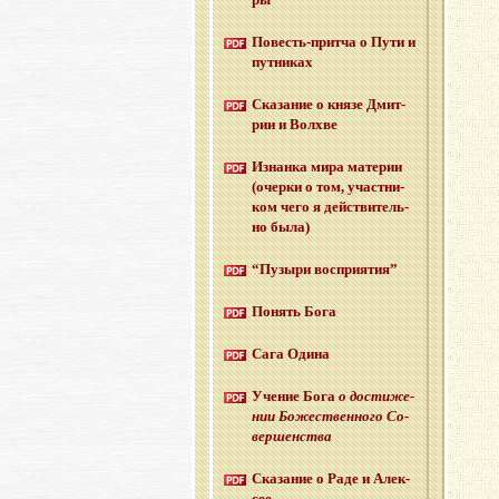
По­весть-прит­ча о Пути и
пут­ни­ках
Ска­за­ние о князе Дмит­
рии и Волх­ве
Из­нан­ка мира ма­те­рии
(очер­ки о том, участ­ни­
ком чего я дей­стви­тель­
но была)
“Пу­зы­ри вос­при­я­тия”
По­нять Бога
Сага Одина
Уче­ние Бога
о до­сти­же­
нии Бо­же­ствен­но­го Со­
вер­шен­ства
Ска­за­ние о Раде и Алек­
сее