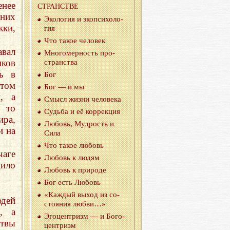
нее
СТРАН­СТВЕ
них
Эко­ло­гия и эко­пси­хо­ло­
ки,
гия
Что такое че­ло­век
вал
Мно­го­мер­ность про­
иков
стран­ства
сь в
Бог
ётом
Бог — и мы
и, а
Смысл жизни че­ло­ве­ка
в то
Судь­ба и её кор­рек­ция
ира,
Лю­бовь, Муд­рость и
и на
Сила
Что такое лю­бовь
аге
Лю­бовь к людям
ило
Лю­бовь к при­ро­де
Бог есть Лю­бовь
«Каж­дый выход из со­
юдей
сто­я­ния любви…»
, а
Эго­цен­тризм — и Бо­го­
твы
цен­тризм