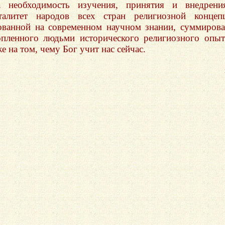
а необходимость изучения, принятия и внедрени
талитет народов всех стран религиозной концеп
ованной на современном научном знании, суммиров
опленного людьми исторического религиозного опыт
е на том, чему Бог учит нас сейчас.