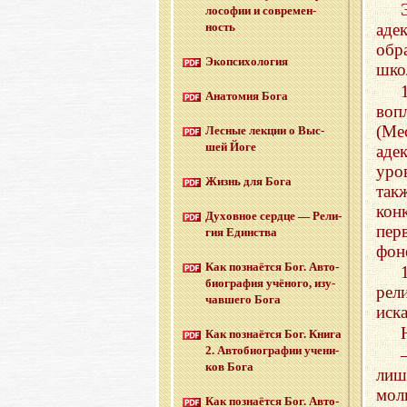
ло­со­фии и со­вре­мен­
ность
аде
обр
Эко­пси­хо­ло­гия
шко
Ана­то­мия Бога
воп
(Ме
Лес­ные лек­ции о Выс­
шей Йоге
аде
уро
Жизнь для Бога
так
кон
Ду­хов­ное серд­це — Ре­ли­
пер
гия Един­ства
фон
Как по­зна­ёт­ся Бог. Ав­то­
био­гра­фия учё­но­го, изу­
рел
чав­ше­го Бога
иск
Как по­зна­ёт­ся Бог. Книга
2. Ав­то­био­гра­фии уче­ни­
ков Бога
лиш
мол
Как по­зна­ёт­ся Бог. Ав­то­