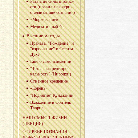
Раз­ви­тие силы в тон­ко­
сти (пра­виль­ная «кри­
стал­ли­за­ция» со­зна­ния)
«Мор­же­ва­ние»
Ме­ди­та­тив­ный бег
Выс­шие ме­то­ды
Пра­на­ва. "Рож­де­ние" и
"взрос­ле­ние" в Свя­том
Духе
Ещё о са­мо­ис­це­ле­нии
"То­таль­ная ре­ци­про­
каль­ность" (Ни­род­хи)
Ог­нен­ное кре­ще­ние
«Ко­рень»
"Под­ня­тие" Кун­да­ли­ни
Вхож­де­ние в Оби­тель
Твор­ца
НАШ СМЫСЛ ЖИЗНИ
(ЛЕК­ЦИЯ)
О “ДРЕВЕ ПО­ЗНА­НИЯ
ДОБРА И ЗЛА” (ЛЕК­ЦИЯ)