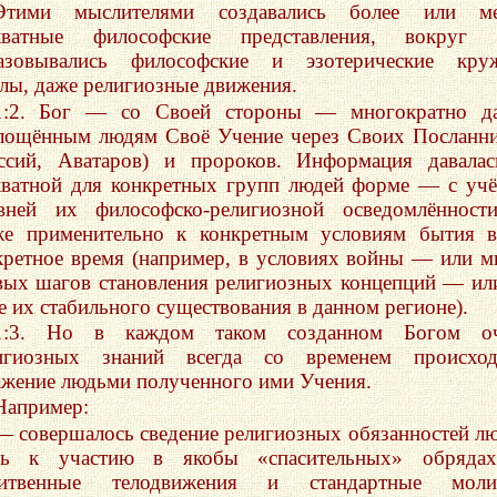
Этими мыслителями создавались более или ме
кватные философские представления, вокруг 
азовывались философские и эзотерические круж
лы, даже религиозные движения.
1:2. Бог — со Своей стороны — многократно да
лощённым людям Своё Учение через Своих Посланн
ссий, Аватаров) и пророков. Информация давала
кватной для конкретных групп людей форме — с уч
вней их философско-религиозной осведомлённост
же применительно к конкретным условиям бытия 
кретное время (например, в условиях войны — или м
вых шагов становления религиозных концепций — ил
е их стабильного существования в данном регионе).
1:3. Но в каждом таком созданном Богом оч
игиозных знаний всегда со временем происход
ажение людьми полученного ими Учения.
Например:
— совершалось сведение религиозных обязанностей л
ь к участию в якобы «спасительных» обрядах
итвенные телодвижения и стандартные моли