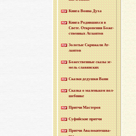
Книга Воина Духа
Книга Ро­див­ших­ся в
Свете. От­кро­ве­ния Бо­же­
ствен­ных Ат­лан­тов
Зо­ло­тые Cкри­жа­ли Ат­
лан­тов
Бо­же­ствен­ные сказы зе­
мель сла­вян­ских
Сказ­ки де­душ­ки Вани
Сказ­ка о ма­лень­ком вол­
шеб­ни­ке
Прит­чи Ма­сте­ров
Су­фий­ские прит­чи
Прит­чи Ава­ло­ки­те­шва­
ры