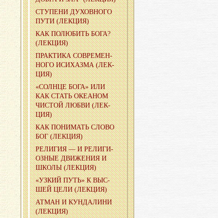
СТУ­ПЕ­НИ ДУ­ХОВ­НО­ГО
ПУТИ (ЛЕК­ЦИЯ)
КАК ПО­ЛЮ­БИТЬ БОГА?
(ЛЕК­ЦИЯ)
ПРАК­ТИ­КА СО­ВРЕ­МЕН­
НО­ГО ИС­И­ХАЗ­МА (ЛЕК­
ЦИЯ)
«СОЛН­ЦЕ БОГА» ИЛИ
КАК СТАТЬ ОКЕ­А­НОМ
ЧИ­СТОЙ ЛЮБВИ (ЛЕК­
ЦИЯ)
КАК ПО­НИ­МАТЬ СЛОВО
БОГ (ЛЕК­ЦИЯ)
РЕ­ЛИ­ГИЯ — И РЕ­ЛИ­ГИ­
ОЗ­НЫЕ ДВИ­ЖЕ­НИЯ И
ШКОЛЫ (ЛЕК­ЦИЯ)
«УЗКИЙ ПУТЬ» К ВЫС­
ШЕЙ ЦЕЛИ (ЛЕК­ЦИЯ)
АТМАН И КУН­ДА­ЛИ­НИ
(ЛЕК­ЦИЯ)