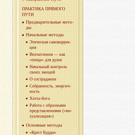
ПРАК­ТИ­КА ПРЯ­МО­ГО
ПУТИ
Пред­ва­ри­тель­ные ме­то­
ды
На­чаль­ные ме­то­ды
Эти­че­ская са­мо­кор­рек­
ция
Впе­чат­ле­ния — как
«пища» для души
На­чаль­ный кон­троль
своих эмо­ций
О со­стра­да­нии
Со­бран­ность, энер­гич­
ность
Хатха-йо­га
Ра­бо­та с об­раз­ны­ми
пред­став­ле­ни­я­ми («ви­
зу­а­ли­за­ция»)
Ос­нов­ные ме­то­ды
«Крест Будды»