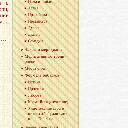
Йама и нийа­ма
я в
ции,
Асана
ании
Пра­найа­ма
а, а
Пра­тья­ха­ра
Дха­ра­на
Дхья­на
>>>
Са­ма­д­хи
Чакры и ме­ри­ди­а­ны
Ме­ди­та­тив­ные тре­ни­
ров­ки
Места силы
Фор­му­ла Ба­ба­джи
Ис­ти­на
Про­сто­та
Лю­бовь
Кар­ма-йо­га (слу­же­ние)
Уни­что­же­ние сво­е­го
низ­ше­го "я" ради сли­я­
ния с "Я" Бога
За­вер­ше­ние Пути