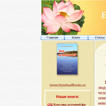
(none)SpiritualBooks.ru
лю
чел
Наши книги:
зе
нев
Клас­си­ка ду­хов­ной фи­