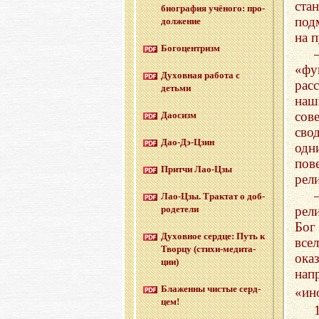
ста
био­гра­фия учё­но­го: про­
под
дол­же­ние
на 
Бо­го­цен­тризм
«фу
Ду­хов­ная ра­бо­та с
рас
детьми
наш
сов
Дао­сизм
сво
Дао-Дэ-Цзин
одн
по
Прит­чи Лао-Цзы
рел
Лао-Цзы. Трак­тат о доб­
ро­де­те­ли
рел
Бог
Ду­хов­ное серд­це: Путь к
все
Твор­цу (сти­хи-ме­ди­та­
ока
ции)
нап
Бла­жен­ны чи­стые серд­
«ин
цем!