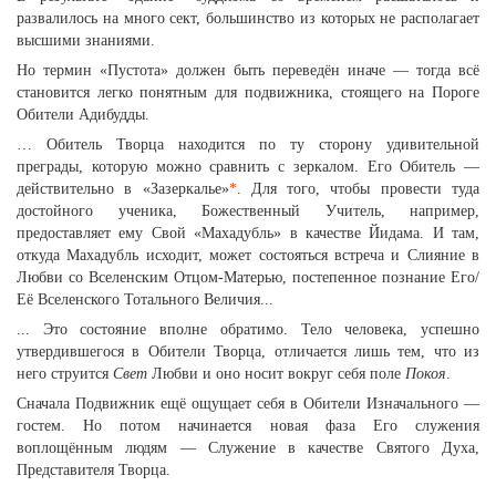
развалилось на много сект, большинство из которых не располагает
высшими знаниями.
Но термин «Пустота» должен быть переведён иначе — тогда всё
становится легко понятным для подвижника, стоящего на Пороге
Обители Адибудды.
… Обитель Творца находится по ту сторону удивительной
преграды, которую можно сравнить с зеркалом. Его Обитель —
действительно в «Зазеркалье»
*
. Для того, чтобы провести туда
достойного ученика, Божественный Учитель, например,
предоставляет ему Свой «Махадубль» в качестве Йидама. И там,
откуда Махадубль исходит, может состояться встреча и Слияние в
Любви со Вселенским Отцом-Матерью, постепенное познание Его/
Её Вселенского Тотального Величия...
... Это состояние вполне обратимо. Тело человека, успешно
утвердившегося в Обители Творца, отличается лишь тем, что из
него струится
Свет
Любви и оно носит вокруг себя поле
Покоя
.
Сначала Подвижник ещё ощущает себя в Обители Изначального —
гостем. Но потом начинается новая фаза Его служения
воплощённым людям — Служение в качестве Святого Духа,
Представителя Творца.