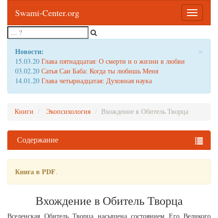
Swami-Center.org
Toggle
navigatio
×
Новости:
15.03.20
Глава пятнадцатая: О смерти и о жизни в любви
03.02.20
Сатья Саи Баба: Когда ты любишь Меня
14.01.20
Глава четырнадцатая: Духовная наука
Книги
Экопсихология
Вхождение в Обитель Творца
Содержание
Книга в PDF
.
Вхождение в Обитель Творца
Вселенская Обитель Творца насыщена состоянием Его Великого