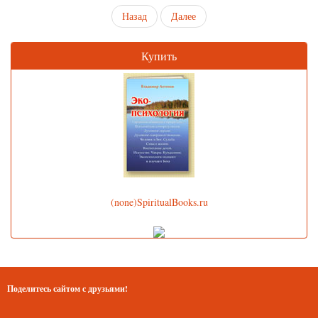
Назад
Далее
Купить
(none)SpiritualBooks.ru
Поделитесь сайтом с друзьями!