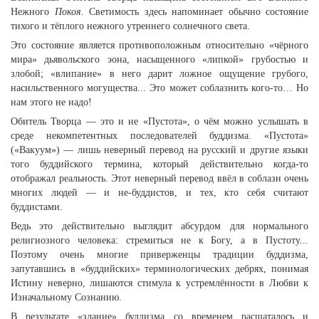
Нежного
Покоя
. Светимость здесь напоминает обычно состояние
тихого и тёплого нежного утреннего солнечного света.
Это состояние является противоположным относительно «чёрного
мира» дьявольского эона, насыщенного «липкой» грубостью и
злобой; «влипание» в него дарит ложное ощущение грубого,
насильственного могущества... Это может соблазнить кого-то… Но
нам этого не надо!
Обитель Творца — это и не «Пустота», о чём можно услышать в
среде некомпетентных последователей буддизма. «Пустота»
(«Вакуум») — лишь неверный перевод на русский и другие языки
того буддийского термина, который действительно когда-то
отображал реальность. Этот неверный перевод ввёл в соблазн очень
многих людей — и не-буддистов, и тех, кто себя считают
буддистами.
Ведь это действительно выглядит абсурдом для нормального
религиозного человека: стремиться не к Богу, а в Пустоту...
Поэтому очень многие приверженцы традиции буддизма,
запутавшись в «буддийских» терминологических дебрях, понимая
Истину неверно, лишаются стимула к устремлённости в Любви к
Изначальному Сознанию.
В результате «здание» буддизма со временем расшаталось и