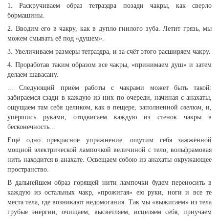
1. Раскручиваем образ тетраэдра позади чакры, как сверло
бормашины.
2. Вводим его в чакру, как в дупло гнилого зуба. Летит грязь, мы
можем смывать её под «душем».
3. Увеличиваем размеры тетраэдра, и за счёт этого расширяем чакру.
4. Проработав таким образом все чакры, «принимаем душ» и затем
делаем шавасану.
... Следующий приём работы с чакрами может быть такой:
забираемся сзади в каждую из них по-очереди, начиная с анахаты,
ощущаем там себя целиком, как в пещере, заполненной
светом,
и,
упёршись руками, отодвигаем каждую из стенок чакры в
бесконечность...
Ещё одно прекрасное упражнение: ощутим себя зажжённой
мощной электрической лампочкой величиной с тело; вольфрамовая
нить находится в анахате. Освещаем собою из анахаты окружающее
пространство.
В дальнейшем образ горящей нити лампочки будем переносить в
каждую из остальных чакр, «прожигая» ею руки, ноги и все те
места тела, где возникают недомогания. Так мы «выжигаем» из тела
грубые энергии, очищаем, высветляем, исцеляем себя, приучаем