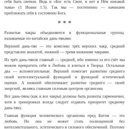
себя быть
светом
. Ведь и «Бог есть
Свет
, и нет в Нём никакой
тьмы» (1 Иоанн 1:5). Так мы — постепенно — начинаем
приближать себя к состоянию Бога.
* * *
Развитые чакры объединяются в функциональные группы,
называемые по-китайски дань-тянами.
Верхний дань-тян — это комплекс трёх верхних чакр, средний
представлен анахатой, нижний — тремя нижними чакрами.
Из трёх дань-тянов главный — средний, ибо именно за его счёт мы
можем превратить себя в Любовь и влиться в Творца. Остальные
два — вспомогательные. Верхний помогает развитию среднего
своей интеллектуальной функцией и функцией эстетической
оценки. А нижний обеспечивает развитие среднего — своей
энергией, являясь главным силовым центром организма.
Все дань-тяны (как и все чакры) должны быть развиты гармонично,
хотя в тренировках всегда следует отдавать приоритет среднему
дань-тяну.
Главная функция человеческого организма пред Богом — это
любовь. Но она не может стать полноценной без
интеллектуального, эстетического и силового обеспечений. Поэтому