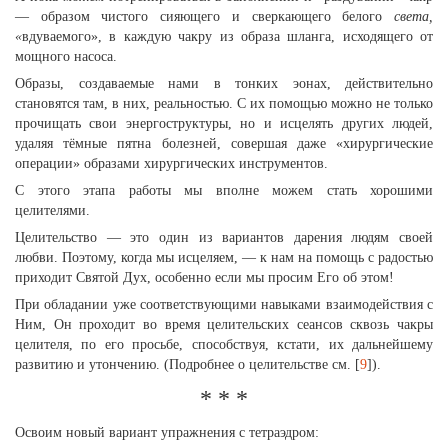
— образом чистого сияющего и сверкающего белого
света,
«
вдуваемого», в каждую чакру из образа шланга, исходящего от
мощного насоса.
Образы, создаваемые нами в тонких эонах, действительно
становятся там, в них, реальностью. С их помощью можно не только
прочищать свои энергоструктуры, но и исцелять других людей,
удаляя тёмные пятна болезней, совершая даже «хирургические
операции» образами хирургических инструментов.
С этого этапа работы мы вполне можем стать хорошими
целителями.
Целительство — это один из вариантов дарения людям своей
любви. Поэтому, когда мы исцеляем, — к нам на помощь с радостью
приходит Святой Дух, особенно если мы просим Его об этом!
При обладании уже соответствующими навыками взаимодействия с
Ним, Он проходит во время целительских сеансов сквозь чакры
целителя, по его просьбе, способствуя, кстати, их дальнейшему
развитию и утончению. (Подробнее о целительстве см. [
9
]).
* * *
Освоим новый вариант упражнения с тетраэдром: