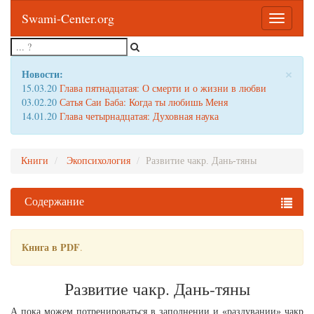
Swami-Center.org
Toggle
navigatio
×
Новости:
15.03.20
Глава пятнадцатая: О смерти и о жизни в любви
03.02.20
Сатья Саи Баба: Когда ты любишь Меня
14.01.20
Глава четырнадцатая: Духовная наука
Книги
Экопсихология
Развитие чакр. Дань-тяны
Содержание
Книга в PDF
.
Развитие чакр. Дань-тяны
А пока можем потренироваться в заполнении и «раздувании» чакр