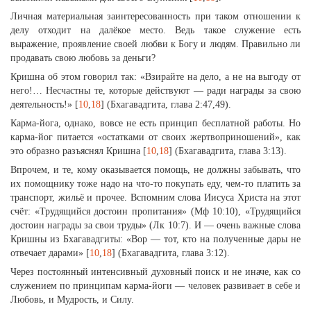
Личная материальная заинтересованность при таком отношении к
делу отходит на далёкое место. Ведь такое служение есть
выражение, проявление своей любви к Богу и людям. Правильно ли
продавать свою любовь за деньги?
Кришна об этом говорил так: «Взирайте на дело, а не на выгоду от
него!… Несчастны те, которые действуют — ради награды за свою
деятельность!» [
10
,
18
] (Бхагавадгита, глава 2:47,49).
Карма-йога, однако, вовсе не есть принцип бесплатной работы. Но
карма-йог питается «остатками от своих жертвоприношений», как
это образно разъяснял Кришна [
10
,
18
] (Бхагавадгита, глава 3:13).
Впрочем, и те, кому оказывается помощь, не должны забывать, что
их помощнику тоже надо на что-то покупать еду, чем-то платить за
транспорт, жильё и прочее. Вспомним слова Иисуса Христа на этот
счёт: «Трудящийся достоин пропитания» (Мф 10:10), «Трудящийся
достоин награды за свои труды» (Лк 10:7). И — очень важные слова
Кришны из Бхагавадгиты: «Вор — тот, кто на полученные дары не
отвечает дарами» [
10
,
18
] (Бхагавадгита, глава 3:12).
Через постоянный интенсивный духовный поиск и не иначе, как со
служением по принципам карма-йоги — человек развивает в себе и
Любовь, и Мудрость, и Силу.