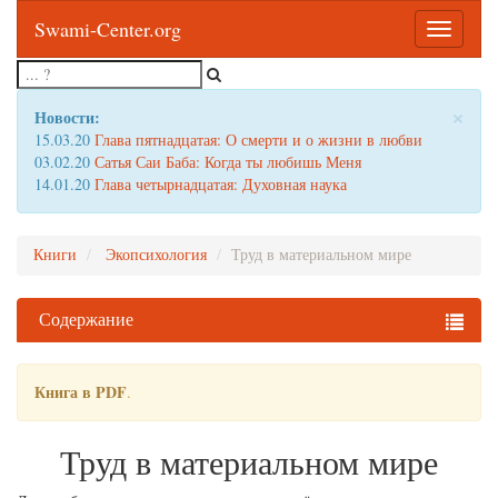
Swami-Center.org
Toggle
navigatio
×
Новости:
15.03.20
Глава пятнадцатая: О смерти и о жизни в любви
03.02.20
Сатья Саи Баба: Когда ты любишь Меня
14.01.20
Глава четырнадцатая: Духовная наука
Книги
Экопсихология
Труд в материальном мире
Содержание
Книга в PDF
.
Труд в материальном мире