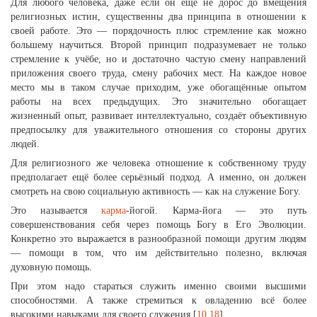
Для любого человека, даже если он ещё не дорос до вмещения
религиозных истин, существенны два принципа в отношении к
своей работе. Это — порядочность плюс стремление как можно
большему научиться. Второй принцип подразумевает не только
стремление к учёбе, но и достаточно частую смену направлений
приложения своего труда, смену рабочих мест. На каждое новое
место мы в таком случае приходим, уже обогащённые опытом
работы на всех предыдущих. Это значительно обогащает
жизненный опыт, развивает интеллектуально, создаёт объективную
предпосылку для уважительного отношения со стороны других
людей.
Для религиозного же человека отношение к собственному труду
предполагает ещё более серьёзный подход. А именно, он должен
смотреть на свою социальную активность — как на служение Богу.
Это называется
карма
-йогой. Карма-йога — это путь
совершенствования себя через помощь Богу в Его Эволюции.
Конкретно это выражается в разнообразной помощи другим людям
— помощи в том, что им действительно полезно, включая
духовную помощь.
При этом надо стараться служить именно своими высшими
способностями. А также стремиться к овладению всё более
высокими навыками для своего служения [
10
,
18
].