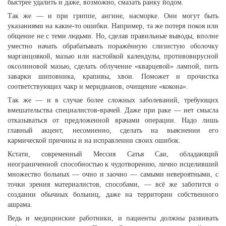
быстрее удалить и даже, возможно, смазать ранку йодом.
Так же — и при гриппе, ангине, насморке. Они могут быть
указаниями на какие-то ошибки. Например, та же потеря покоя или
общение не с теми людьми. Но, сделав правильные выводы, вполне
уместно начать обрабатывать поражённую слизистую оболочку
марганцовкой, мазью или настойкой календулы, противовирусной
оксолиновой мазью, сделать облучение «кварцевой» лампой, пить
заварки шиповника, крапивы, хвои. Поможет и прочистка
соответствующих чакр и меридианов, очищение «кокона».
Так же — и в случае более сложных заболеваний, требующих
вмешательства специалистов-врачей. Даже при раке — нет смысла
отказываться от предложенной врачами операции. Надо лишь
главный акцент, несомненно, сделать на выяснении его
кармической причины и на исправлении своих ошибок.
Кстати, современный Мессия Сатья Саи, обладающий
неограниченной способностью к чудотворению, лично исцеливший
множество больных — очно и заочно — самыми невероятными, с
точки зрения материалистов, способами, — всё же заботится о
создании обычных больниц, даже на территории собственного
ашрама.
Ведь и медицинские работники, и пациенты должны развивать