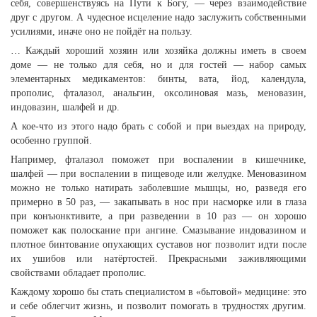
себя, совершенствуясь на Пути к Богу, — через взаимодействие
друг с другом. А чудесное исцеление надо заслужить собственными
усилиями, иначе оно не пойдёт на пользу.
… Каждый хороший хозяин или хозяйка должны иметь в своем
доме — не только для себя, но и для гостей — набор самых
элементарных медикаментов: бинты, вата, йод, календула,
прополис, фталазол, анальгин, оксолиновая мазь, меновазин,
индовазин, шалфей и др.
А кое-что из этого надо брать с собой и при выездах на природу,
особенно группой.
Например, фталазол поможет при воспалении в кишечнике,
шалфей — при воспалении в пищеводе или желудке. Меновазином
можно не только натирать заболевшие мышцы, но, разведя его
примерно в 50 раз, — закапывать в нос при насморке или в глаза
при конъюнктивите, а при разведении в 10 раз — он хорошо
поможет как полоскание при ангине. Смазывание индовазином и
плотное бинтование опухающих суставов ног позволит идти после
их ушибов или натёртостей. Прекрасными заживляющими
свойствами обладает прополис.
Каждому хорошо бы стать специалистом в «бытовой» медицине: это
и себе облегчит жизнь, и позволит помогать в трудностях другим.