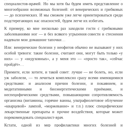
специалистов-врачей. Но мы хотя бы будем иметь представление о
многообразии возможных болезней: от венерических и грибковых
— до психических. И мы сможем уже легче ориентироваться среди
подстерегающих нас опасностей, будем легче их избегать.
К примеру, ко мне несколько раз заходили гости с грибковыми
заболеваниями ног — и без всякого угрызения совести и стеснения
надевали мои домашние тапочки…
Или: венерические болезни у неофитов обычно не вызывают у них
особой тревоги: такие болезни, считают они, могут быть только «у
них» — у «недуховных», а у меня это — «просто так», «сейчас
пройдёт»…
Примите, если хотите, и такой совет: лучше — не болеть, но, если
уж заболели, — то лечиться комплексно сразу всеми имеющимися
средствами: и анализом причин болезни, и покаянием, и
медитативными и биоэнергитическими приёмами, и
неспецифическими средствами, повышающими сопротивляемость
организма (витамины, горячие ванны, ультрафиолетовое облучение
«кварцевой» лампой, «моржевание» и т.п.) плюс специфические
лекарственные препараты и прочие воздействия, которые может
порекомендовать специалист-врач.
Кстати, одной из мер профилактики многих болезней и