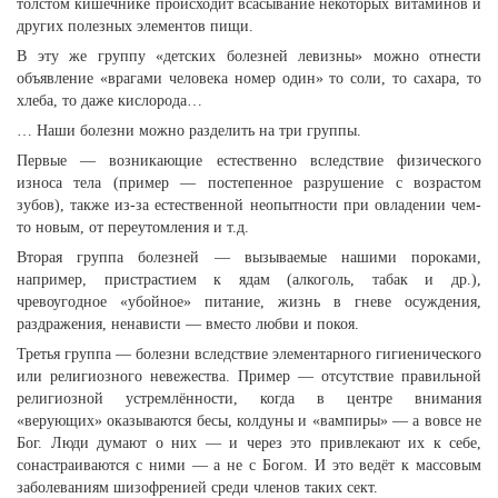
толстом кишечнике происходит всасывание некоторых витаминов и
других полезных элементов пищи.
В эту же группу «детских болезней левизны» можно отнести
объявление «врагами человека номер один» то соли, то сахара, то
хлеба, то даже кислорода…
… Наши болезни можно разделить на три группы.
Первые — возникающие естественно вследствие физического
износа тела (пример — постепенное разрушение с возрастом
зубов), также из-за естественной неопытности при овладении чем-
то новым, от переутомления и т.д.
Вторая группа болезней — вызываемые нашими пороками,
например, пристрастием к ядам (алкоголь, табак и др.),
чревоугодное «убойное» питание, жизнь в гневе осуждения,
раздражения, ненависти — вместо любви и покоя.
Третья группа — болезни вследствие элементарного гигиенического
или религиозного невежества. Пример — отсутствие правильной
религиозной устремлённости, когда в центре внимания
«верующих» оказываются бесы, колдуны и «вампиры» — а вовсе не
Бог. Люди думают о них — и через это привлекают их к себе,
сонастраиваются с ними — а не с Богом. И это ведёт к массовым
заболеваниям шизофренией среди членов таких сект.