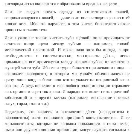
кислорода легко окисляются с образованием вредных веществ.
Или: не следует носить одежду из синтетических тканей,
соприкасающуюся с кожей, — даже если она выглядит красиво и её
«носят все». Ибо это нарушает, в том числе, биоэнергетические
процессы в тканях тела.
Или: нужно не только чистить зубы щёткой, но и прочищать от
остатков пищи щели между зубами — например, тонкой
металлической пластинкой. И также надо хотя бы иногда, а при
необходимости и систематически, массировать дёсны, легко
продавливая все промежутки между корнями зубов: от челюсти к
жующей части зуба. Ибо если туда забивается при жевании пища —
возникает пародонтит, о котором мы узнаём обычно далеко не
сразу: лишь когда заболит или кто-то укажет на неприятный запах
изо рта. А ведь ношение в теле любого очага инфекции отравляет
весь организм через ток крови. И пародонтоз может стать причиной
заболеваний и в других местах (например, воспаление носовых
пазух, горла, глаз и т.д.).
Подчеркну, что кариесы и воспаления дёсен (пародонтиты и
пародонтозы) часто становятся причиной конъюнктивитов. И те
конъюнктивиты, которые не вызваны попаданием в глаза песка,
пыли или другими явными причинами, могут служить сигналом к