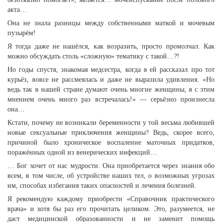
акта…
Она не знала разницы между собственными маткой и мочевым
пузырём!
Я тогда даже не нашёлся, как возразить, просто промолчал. Как
можно обсуждать столь «сложную» тематику с такой…?!
Но годы спустя, знакомая медсестра, когда я ей рассказал про тот
курьёз, вовсе не рассмеялась и даже не выразила удивления. «Но
ведь так в нашей стране думают очень многие женщины, я с этим
мнением очень много раз встречалась!» — серьёзно произнесла
она…
Кстати, почему не возникали беременности у той весьма любившей
новые сексуальные приключения женщины? Ведь, скорее всего,
причиной было хроническое воспаление маточных придатков,
поражённых одной из венерических инфекций…
… Бог хочет от нас мудрости. Она приобретается через знания обо
всем, в том числе, об устройстве наших тел, о возможных угрозах
им, способах избегания таких опасностей и лечения болезней.
Я рекомендую каждому приобрести «Справочник практического
врача» и хотя бы раз его прочитать целиком. Это, разумеется, не
даст медицинской образованности и не заменит помощь