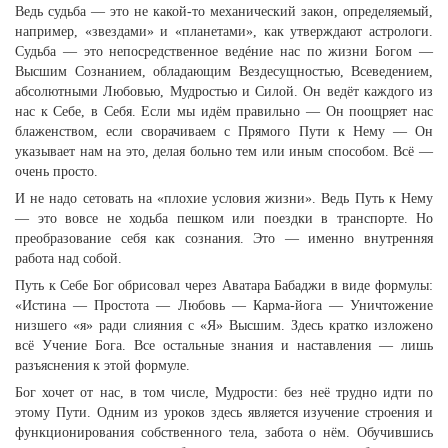
Ведь судьба — это не какой-то механический закон, определяемый,
например, «звездами» и «планетами», как утверждают астрологи.
Судьба — это непосредственное ведéние нас по жизни Богом —
Высшим Сознанием, обладающим Вездесущностью, Всеведением,
абсолютными Любовью, Мудростью и Силой. Он ведёт каждого из
нас к Себе, в Себя. Если мы идём правильно — Он поощряет нас
блаженством, если сворачиваем с Прямого Пути к Нему — Он
указывает нам на это, делая больно тем или иным способом. Всё —
очень просто.
И не надо сетовать на «плохие условия жизни». Ведь Путь к Нему
— это вовсе не ходьба пешком или поездки в транспорте. Но
преобразование себя как сознания. Это — именно внутренняя
работа над собой.
Путь к Себе Бог обрисовал через Аватара Бабаджи в виде формулы:
«Истина — Простота — Любовь — Карма-йога — Уничтожение
низшего «я» ради слияния с «Я» Высшим. Здесь кратко изложено
всё Учение Бога. Все остальные знания и наставления — лишь
разъяснения к этой формуле.
Бог хочет от нас, в том числе, Мудрости: без неё трудно идти по
этому Пути. Одним из уроков здесь является изучение строения и
функционирования собственного тела, забота о нём. Обучившись