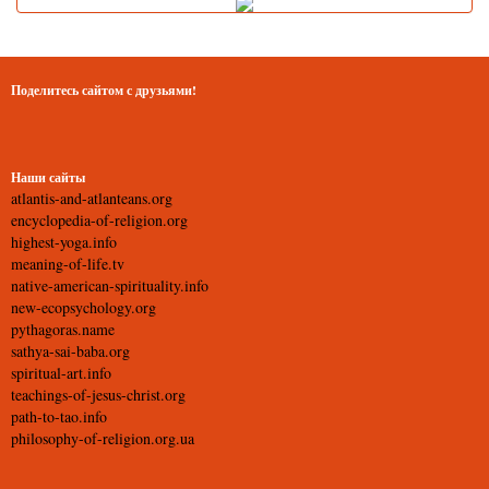
Поделитесь сайтом с друзьями!
Наши сайты
atlantis-and-atlanteans.org
encyclopedia-of-religion.org
highest-yoga.info
meaning-of-life.tv
native-american-spirituality.info
new-ecopsychology.org
pythagoras.name
sathya-sai-baba.org
spiritual-art.info
teachings-of-jesus-christ.org
path-to-tao.info
philosophy-of-religion.org.ua