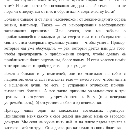
этом? И если на это благословляют лидеры вашей секты — то не
пора ли отвернуться от них и обратиться к водительству Бога?
Болезни бывают и от лени человеческой: от лежаче-сидячего образа
жизни, например. Также — от игнорирования необходимости
закаливания организма. Или оттого, что мы забыли о
приближающейся с каждым днём смерти тела и необходимости в
связи с этим совершать духовные усилия — чтобы успеть. Пример,
который мы уже обсуждали, — рак, который даётся нам для того,
чтобы предупредить о приближении смерти, чтобы сделать её
приближение более ощутимым, более явным. И если человек намёк
этот принимает и пробуждается — рак уходит.
Болезни бывают и у целителей, они их «снимают на себя» с
пациентов: если спешат исцелить тело — вместо того, чтобы начать
с исцеления души, то есть, с устранения этических причин,
вызвавших болезнь. А все такие причины укладываются в три
группы: а) отсутствие устремлённости к Богу (или неверная
устремлённость), б) отсутствие любви и в) невежество.
Приведу лишь один из множества возможных примеров.
Пригласили меня как-то к себе домой две дамы: мама со взрослой
дочерью. Мы сели на кухне пить чай. А на плите рядом варился в
кастрюле чей-то труп. Они долго рассказывали о своих болезнях…