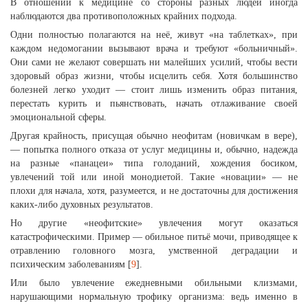
В отношении к медицине со стороны разных людей иногда
наблюдаются два противоположных крайних подхода.
Одни полностью полагаются на неё, живут «на таблетках», при
каждом недомогании вызывают врача и требуют «больничный».
Они сами не желают совершать ни малейших усилий, чтобы вести
здоровый образ жизни, чтобы исцелить себя. Хотя большинство
болезней легко уходит — стоит лишь изменить образ питания,
перестать курить и пьянствовать, начать отлаживание своей
эмоциональной сферы.
Другая крайность, присущая обычно неофитам (новичкам в вере),
— попытка полного отказа от услуг медицины и, обычно, надежда
на разные «панацеи» типа голоданий, хождения босиком,
увлечений той или иной монодиетой. Такие «новации» — не
плохи для начала, хотя, разумеется, и не достаточны для достижения
каких-либо духовных результатов.
Но другие «неофитские» увлечения могут оказаться
катастрофическими. Пример — обильное питьё мочи, приводящее к
отравлению головного мозга, умственной деградации и
психическим заболеваниям [
9
].
Или было увлечение ежедневными обильными клизмами,
нарушающими нормальную трофику организма: ведь именно в