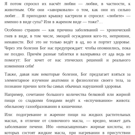
Я потом спросил их насчёт любви — любви, в частности, к
животным. Обе они «заворковали» о том, как они их сильно
любят… Я приподнял крышку кастрюли и спросил: «любите» —
именно в виде супа? Или в жареном виде — тоже?…
Особенно страшен — как причина заболеваний — хронический
гнев в виде, в том числе, эмоций осуждения кого-то, неприязни,
ненависти. Всё это не только ведёт в ад, но и портит здоровье.
Через эти болезни Бог нас предупреждает: чтобы опомнились, пока
не поздно. Причём разные таблетки и валерьянка от ада ведь не
помогут: Бог хочет от нас этических решений и реального
изменения себя!
Также, давая нам некоторые болезни, Бог предлагает взяться за
элементарное изучение анатомии и физиологии своего тела, за
познание причин хотя бы самых обычных нарушений здоровья.
Например, сочетание большого количества белковой или жирной
пищи со сладкими блюдами ведёт к «вспучиванию» живота:
обильному газообразованию в кишечнике.
Или: подогревание и жарение пищи на жидких растительных
маслах, в отличие от сливочного масла, — вредно, может дать
заболевание печени. Ибо «ненасыщенные» жирные кислоты, из
которых состоят жидкие масла, при нагревании в присутствии