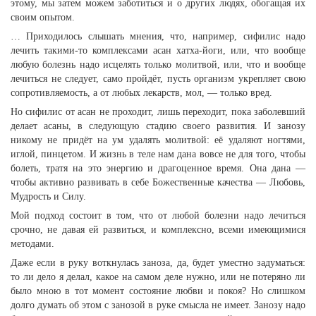
этому, мы затем можем заботиться и о других людях, обогащая их
своим опытом.
… Приходилось слышать мнения, что, например, сифилис надо
лечить такими-то комплексами асан хатха-йоги, или, что вообще
любую болезнь надо исцелять только молитвой, или, что и вообще
лечиться не следует, само пройдёт, пусть организм укрепляет свою
сопротивляемость, а от любых лекарств, мол, — только вред.
Но сифилис от асан не проходит, лишь переходит, пока заболевший
делает асаны, в следующую стадию своего развития. И занозу
никому не придёт на ум удалять молитвой: её удаляют ногтями,
иглой, пинцетом. И жизнь в теле нам дана вовсе не для того, чтобы
болеть, тратя на это энергию и драгоценное время. Она дана —
чтобы активно развивать в себе Божественные качества — Любовь,
Мудрость и Силу.
Мой подход состоит в том, что от любой болезни надо лечиться
срочно, не давая ей развиться, и комплексно, всеми имеющимися
методами.
Даже если в руку воткнулась заноза, да, будет уместно задуматься:
то ли дело я делал, какое на самом деле нужно, или не потеряно ли
было мною в тот момент состояние любви и покоя? Но слишком
долго думать об этом с занозой в руке смысла не имеет. Занозу надо