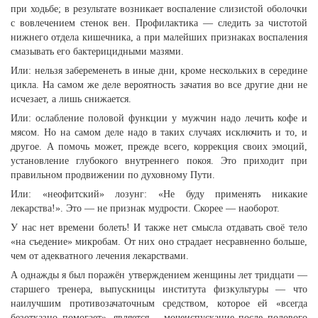
при ходьбе; в результате возникает воспаление слизистой оболочки
с вовлечением стенок вен. Профилактика — следить за чистотой
нижнего отдела кишечника, а при малейших признаках воспаления
смазывать его бактерицидными мазями.
Или: нельзя забеременеть в иные дни, кроме нескольких в середине
цикла. На самом же деле вероятность зачатия во все другие дни не
исчезает, а лишь снижается.
Или: ослабление половой функции у мужчин надо лечить кофе и
мясом. Но на самом деле надо в таких случаях исключить и то, и
другое. А помочь может, прежде всего, коррекция своих эмоций,
установление глубокого внутреннего покоя. Это приходит при
правильном продвижении по духовному Пути.
Или: «неофитский» лозунг: «Не буду применять никакие
лекарства!». Это — не признак мудрости. Скорее — наоборот.
У нас нет времени болеть! И также нет смысла отдавать своё тело
«на съедение» микробам. От них оно страдает несравненно больше,
чем от адекватного лечения лекарствами.
А однажды я был поражён утверждением женщины лет тридцати —
старшего тренера, выпускницы института физкультуры — что
наилучшим противозачаточным средством, которое ей «всегда
безотказно помогает», является… мочеиспускание после полового