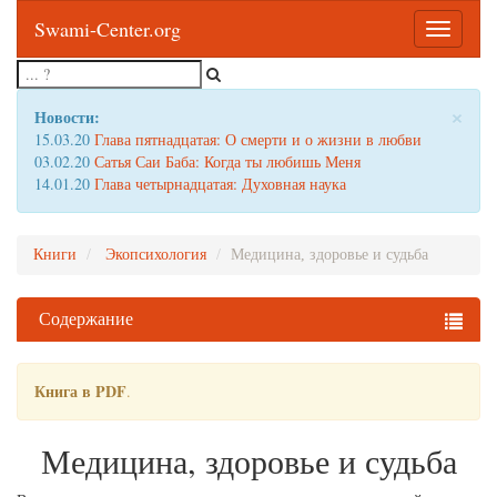
Swami-Center.org
Toggle
navigatio
×
Новости:
15.03.20
Глава пятнадцатая: О смерти и о жизни в любви
03.02.20
Сатья Саи Баба: Когда ты любишь Меня
14.01.20
Глава четырнадцатая: Духовная наука
Книги
Экопсихология
Медицина, здоровье и судьба
Содержание
Книга в PDF
.
Медицина, здоровье и судьба