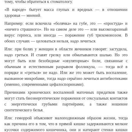
тому, чтобы обратиться к стоматологу.
«В народе» бытует масса глупых и вредных — в отношении
здоровья — мнений.
Например: если вскочила «болячка» на губе, это — «простуда» и
«ничего страшного». Но на самом деле это — или высокозаразный
вирус герпеса, или иногда — поражение губ трихомонозом. В
обоих случаях — целоваться нельзя, надо лечиться.
Или: при болях у женщин в области яичников говорят: застудила,
надо греться. И ставят грелку или обматываются шалью. Но это
могут быть или безобидные «овуляторные» боли, связанные с
обычным и естественным разрывом фолликула, — тогда всё в
порядке и «греться» не надо. Или же это может быть воспаление,
вызванное микробами, тогда надо серьёзно лечиться антибиотиками
(именно, современными цефалоспоринами).
Причинами хронических воспалений маточных придатков также
могут стать биоэнергетические поражения от сексуальных контактов
с энергетически грубыми партнёрами, а также ношение
синтетического белья.
Или: геморрой объясняют малоподвижным образом жизни, тогда
как причина его в том, что в прямой кишке задерживаются мелкие
кусочки содержимого кишечника, они и натирают стенки кишки