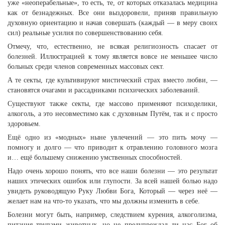
уже «неоперабельные», то есть, те, от которых отказалась медицина
как от безнадежных. Все они выздоровели, приняв правильную
духовную ориентацию и начав совершать (каждый — в меру своих
сил) реальные усилия по совершенствованию себя.
Отмечу, что, естественно, не всякая религиозность спасает от
болезней. Иллюстрацией к тому является вовсе не меньшее число
больных среди членов современных массовых сект.
А те секты, где культивируют мистический страх вместо любви, —
становятся очагами и рассадниками психических заболеваний.
Существуют также секты, где массово применяют психоделики,
алкоголь, а это несовместимо как с духовным Путём, так и с просто
здоровьем.
Ещё одно из «модных» ныне увлечений — это пить мочу —
помногу и долго — что приводит к отравлению головного мозга
и… ещё большему снижению умственных способностей.
Надо очень хорошо понять, что все наши болезни — это результат
наших этических ошибок или глупости. За всей нашей болью надо
увидеть руководящую Руку Любви Бога, Который — через неё —
желает нам на что-то указать, что мы должны изменить в себе.
Болезни могут быть, например, следствием курения, алкоголизма,
питания трупами животных, но не предупреждал ли нас Бог об