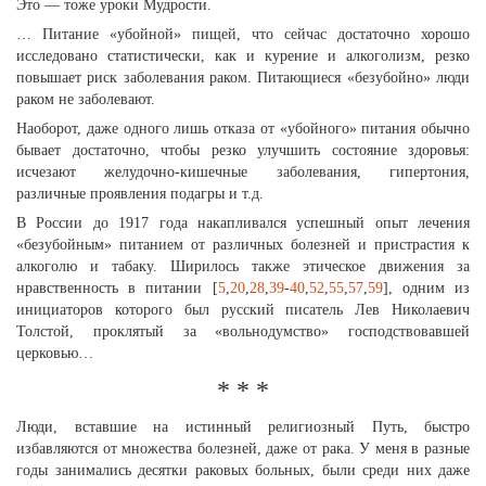
Это — тоже уроки Мудрости.
… Питание «убойной» пищей, что сейчас достаточно хорошо
исследовано статистически, как и курение и алкоголизм, резко
повышает риск заболевания раком. Питающиеся «безубойно» люди
раком не заболевают.
Наоборот, даже одного лишь отказа от «убойного» питания обычно
бывает достаточно, чтобы резко улучшить состояние здоровья:
исчезают желудочно-кишечные заболевания, гипертония,
различные проявления подагры и т.д.
В России до 1917 года накапливался успешный опыт лечения
«безубойным» питанием от различных болезней и пристрастия к
алкоголю и табаку. Ширилось также этическое движения за
нравственность в питании [
5
,
20
,
28
,
39
-
40
,
52
,
55
,
57
,
59
], одним из
инициаторов которого был русский писатель Лев Николаевич
Толстой, проклятый за «вольнодумство» господствовавшей
церковью…
* * *
Люди, вставшие на истинный религиозный Путь, быстро
избавляются от множества болезней, даже от рака. У меня в разные
годы занимались десятки раковых больных, были среди них даже