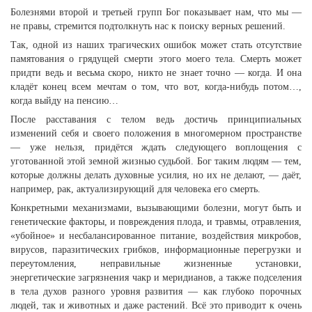
Болезнями второй и третьей групп Бог показывает нам, что мы —
не правы, стремится подтолкнуть нас к поиску верных решений.
Так, одной из наших трагических ошибок может стать отсутствие
памятования о грядущей смерти этого моего тела. Смерть может
придти ведь и весьма скоро, никто не знает точно — когда. И она
кладёт конец всем мечтам о том, что вот, когда-нибудь потом…,
когда выйду на пенсию…
После расставания с телом ведь достичь принципиальных
изменений себя и своего положения в многомерном пространстве
— уже нельзя, придётся ждать следующего воплощения с
уготованной этой земной жизнью судьбой. Бог таким людям — тем,
которые должны делать духовные усилия, но их не делают, — даёт,
например, рак, актуализирующий для человека его смерть.
Конкретными механизмами, вызывающими болезни, могут быть и
генетические факторы, и повреждения плода, и травмы, отравления,
«убойное» и несбалансированное питание, воздействия микробов,
вирусов, паразитических грибков, информационные перегрузки и
переутомления, неправильные жизненные установки,
энергетические загрязнения чакр и меридианов, а также подселения
в тела духов разного уровня развития — как глубоко порочных
людей, так и животных и даже растений. Всё это приводит к очень