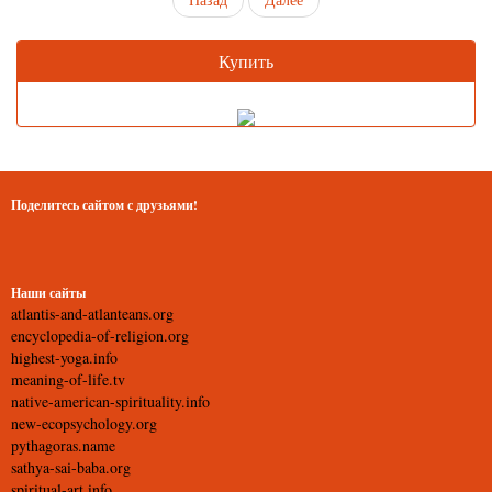
Купить
Поделитесь сайтом с друзьями!
Наши сайты
atlantis-and-atlanteans.org
encyclopedia-of-religion.org
highest-yoga.info
meaning-of-life.tv
native-american-spirituality.info
new-ecopsychology.org
pythagoras.name
sathya-sai-baba.org
spiritual-art.info