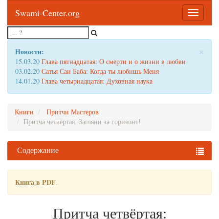
Swami-Center.org
Toggle
navigatio
×
Новости:
15.03.20
Глава пятнадцатая: О смерти и о жизни в любви
03.02.20
Сатья Саи Баба: Когда ты любишь Меня
14.01.20
Глава четырнадцатая: Духовная наука
Книги
Притчи Мастеров
Притча четвёртая: Загляни за горизонт!
Содержание
Книга в PDF
.
Притча четвёртая: