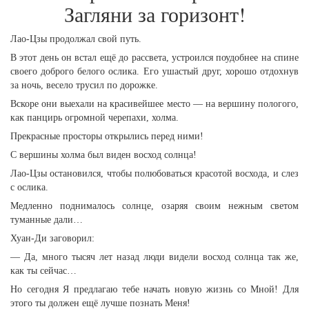
Загляни за горизонт!
Лао-Цзы продолжал свой путь.
В этот день он встал ещё до рассвета, устроился поудобнее на спине
своего доброго белого ослика. Его ушастый друг, хорошо отдохнув
за ночь, весело трусил по дорожке.
Вскоре они выехали на красивейшее место — на вершину пологого,
как панцирь огромной черепахи, холма.
Прекрасные просторы открылись перед ними!
С вершины холма был виден восход солнца!
Лао-Цзы остановился, чтобы полюбоваться красотой восхода, и слез
с ослика.
Медленно поднималось солнце, озаряя своим нежным светом
туманные дали…
Хуан-Ди заговорил:
— Да, много тысяч лет назад люди видели восход солнца так же,
как ты сейчас…
Но сегодня Я предлагаю тебе начать новую жизнь со Мной! Для
этого ты должен ещё лучше познать Меня!