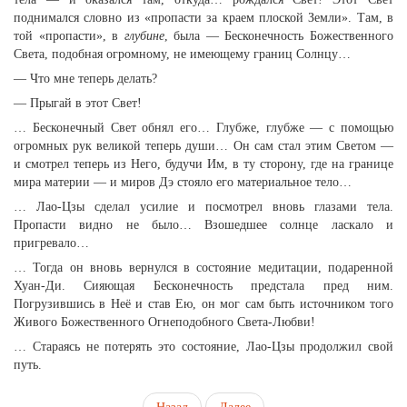
поднимался словно из «пропасти за краем плоской Земли». Там, в
той «пропасти», в
глубине
, была — Бесконечность Божественного
Света, подобная огромному, не имеющему границ Солнцу…
— Что мне теперь делать?
— Прыгай в этот Свет!
… Бесконечный Свет обнял его… Глубже, глубже — с помощью
огромных рук великой теперь души… Он сам стал этим Светом —
и смотрел теперь из Него, будучи Им, в ту сторону, где на границе
мира материи — и миров Дэ стояло его материальное тело…
… Лао-Цзы сделал усилие и посмотрел вновь глазами тела.
Пропасти видно не было… Взошедшее солнце ласкало и
пригревало…
… Тогда он вновь вернулся в состояние медитации, подаренной
Хуан-Ди. Сияющая Бесконечность предстала пред ним.
Погрузившись в Неё и став Ею, он мог сам быть источником того
Живого Божественного Огнеподобного Света-Любви!
… Стараясь не потерять это состояние, Лао-Цзы продолжил свой
путь.
Назад
Далее