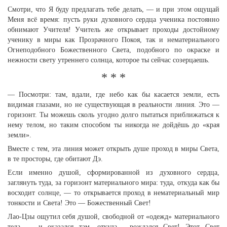
Смотри, что Я буду предлагать тебе делать, — и при этом ощущай
Меня всё время: пусть руки духовного сердца ученика постоянно
обнимают Учителя! Учитель же открывает проходы достойному
ученику в миры как Прозрачного Покоя, так и нематериального
Огнеподобного Божественного Света, подобного по окраске и
нежности свету утреннего солнца, которое ты сейчас созерцаешь.
* * *
— Посмотри: там, вдали, где небо как бы касается земли, есть
видимая глазами, но не существующая в реальности линия. Это —
горизонт. Ты можешь сколь угодно долго пытаться приближаться к
нему телом, но таким способом ты никогда не дойдёшь до «края
земли».
Вместе с тем, эта линия может открыть душе проход в миры Света,
в те просторы, где обитают Дэ.
Если именно душой, сформированной из духовного сердца,
заглянуть туда, за горизонт материального мира: туда, откуда как бы
восходит солнце, — то открывается проход в нематериальный мир
тонкости и Света! Это — Божественный Свет!
Лао-Цзы ощутил себя душой, свободной от «одежд» материального
тела — и оказался там, откуда… рождался Свет! Этот Свет