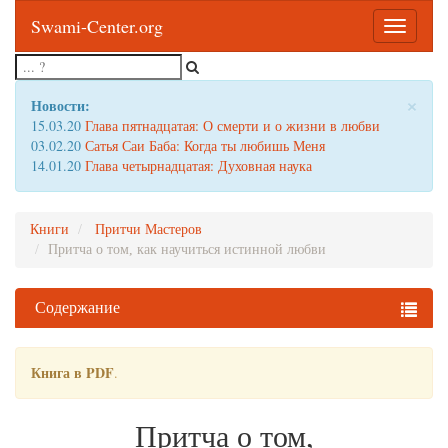
Swami-Center.org
Toggle
navigatio
×
Новости:
15.03.20
Глава пятнадцатая: О смерти и о жизни в любви
03.02.20
Сатья Саи Баба: Когда ты любишь Меня
14.01.20
Глава четырнадцатая: Духовная наука
Книги
Притчи Мастеров
Притча о том, как научиться истинной любви
Содержание
Книга в PDF
.
Притча о том,