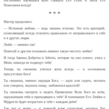
постепенно научишься ясно слышать Его Голос и знать Его
Пожелания всегда!
* * *
Мастер продолжил:
— Истинная любовь — ведь лишена эгоизма. Это есть критерий,
позволяющий всегда отличить правильное от неправильного в себе
и в других людях.
Люби — именно так!
Помогай и другим познавать именно такую чистоту любви!
И тогда Законы Доброты и Заботы, которые ты уже усвоил, учась у
Меня, никогда не подведут тебя!
Теперь ты сможешь учиться жить всегда — в осознанном
присутствии Бога!
Ты сможешь, именно ощущая Бога, — идти или сидеть, молчать
или говорить, вкушать пищу, любоваться красотой!
Ты сможешь смотреть и видеть Проявление Воли Бога во всём,
окружающем тебя и приходящем к тебе! И понимание Его Любви и
Мудрости будет возрастать в тебе с каждым днём!
Так вот и живи — и помогай всем существам, которых Бог