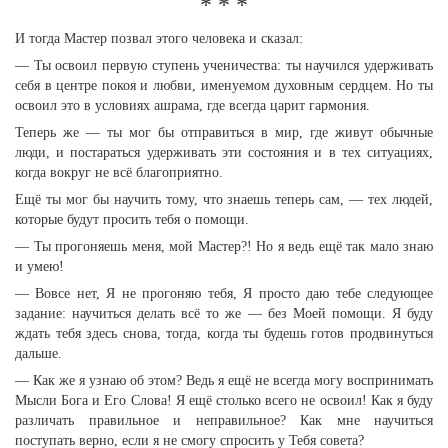
* * *
И тогда Мастер позвал этого человека и сказал:
— Ты освоил первую ступень ученичества: ты научился удерживать
себя в центре покоя и любви, именуемом духовным сердцем. Но ты
освоил это в условиях ашрама, где всегда царит гармония.
Теперь же — ты мог бы отправиться в мир, где живут обычные
люди, и постараться удерживать эти состояния и в тех ситуациях,
когда вокруг не всё благоприятно.
Ещё ты мог бы научить тому, что знаешь теперь сам, — тех людей,
которые будут просить тебя о помощи.
— Ты прогоняешь меня, мой Мастер?! Но я ведь ещё так мало знаю
и умею!
— Вовсе нет, Я не прогоняю тебя, Я просто даю тебе следующее
задание: научиться делать всё то же — без Моей помощи. Я буду
ждать тебя здесь снова, тогда, когда ты будешь готов продвинуться
дальше.
— Как же я узнаю об этом? Ведь я ещё не всегда могу воспринимать
Мысли Бога и Его Слова! Я ещё столько всего не освоил! Как я буду
различать правильное и неправильное? Как мне научиться
поступать верно, если я не смогу спросить у Тебя совета?