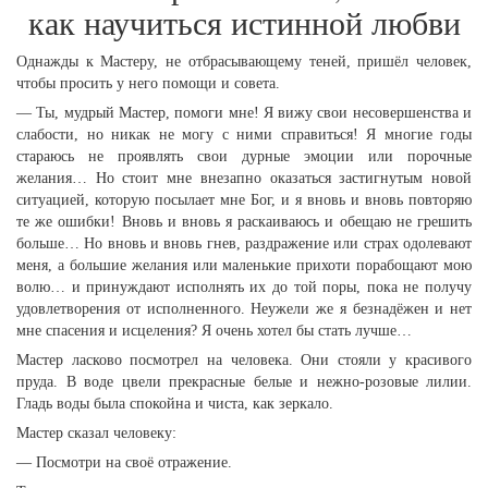
как научиться истинной любви
Однажды к Мастеру, не отбрасывающему теней, пришёл человек,
чтобы просить у него помощи и совета.
— Ты, мудрый Мастер, помоги мне! Я вижу свои несовершенства и
слабости, но никак не могу с ними справиться! Я многие годы
стараюсь не проявлять свои дурные эмоции или порочные
желания… Но стоит мне внезапно оказаться застигнутым новой
ситуацией, которую посылает мне Бог, и я вновь и вновь повторяю
те же ошибки! Вновь и вновь я раскаиваюсь и обещаю не грешить
больше… Но вновь и вновь гнев, раздражение или страх одолевают
меня, а большие желания или маленькие прихоти порабощают мою
волю… и принуждают исполнять их до той поры, пока не получу
удовлетворения от исполненного. Неужели же я безнадёжен и нет
мне спасения и исцеления? Я очень хотел бы стать лучше…
Мастер ласково посмотрел на человека. Они стояли у красивого
пруда. В воде цвели прекрасные белые и нежно-розовые лилии.
Гладь воды была спокойна и чиста, как зеркало.
Мастер сказал человеку:
— Посмотри на своё отражение.