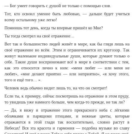
— Бог умеет говорить с душой не только с помощью слов.
Тот, кто освоил умение быть любовью, — дальше будет учиться
всему остальному уже легко!
Помнишь тот день, когда ты впервые пришёл ко Мне?
Ты тогда смотрел на своё отражение…
Вот так и большинство людей живёт в мире, как бы глядя лишь на
своё отражение во всём. Этим и ограничивается их кругозор. Так
живут маленькие индивидуальные души, которые думают только о
себе. Такие души воспринимают всё в мире в соответствии с тем,
как это относится лично к ним: «меня любят — или меня не
любят», «мне делают приятно — или неприятно», «я хочу этого,
того и ещё того… ».
Человек ведь обычно видит лишь то, на что он смотрит!
Если ты, к примеру, сейчас посмотришь на отражение в этом пруду,
то увидишь уже намного больше, чем когда-то прежде, не так ли?
— Да, я вижу и отражение этого прекрасного неба с лёгкими
облачками и парящими птицами, и нежные цветы, которые
отражаются в этой глади так восхитительно, словно растут в
Небесах! Вся эта красота и гармония — подобна музыке во славу