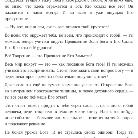
Создателя! И ещё я вижу Тебя и себя рядом с Тобой. Я не вижу ещё,
но знаю, что здесь отражается и Тот, Кто создал всё это! Он
находится с нами всегда. И во всём я уже ощущаю Его
присутствие…
— Ну вот, оцени сам, сколь расширился твой кругозор!
Во всём, что окружает тебя, во всём, что происходит с тобой, — ты
можешь теперь учиться видеть Проявление Воли Бога и Его Силы,
Его Красоты и Мудрости!
Всё Творение — это Проявление Его Замысла!
Весь мир вокруг — это — как послание Бога тебе! И ты можешь
учиться это воспринимать. Стоит тебе задать свой вопрос Богу — и
через некоторое время ты обязательно получишь ответ!
Даже если ты ещё не сумеешь именно услышать Откровение Бога
во внутреннем пространстве тишины, в покое духовного сердца —
ты всё равно поймёшь Его ответ!
Этот ответ может придти к тебе через слова встреченного тобой
человека, через открытую в нужном месте книгу. Или какое-нибудь
иное событие — большое или маленькое — ответит на твой вопрос
и подскажет решение.
Не бойся уроков Бога! И не страшись своих ошибок! Тогда ты