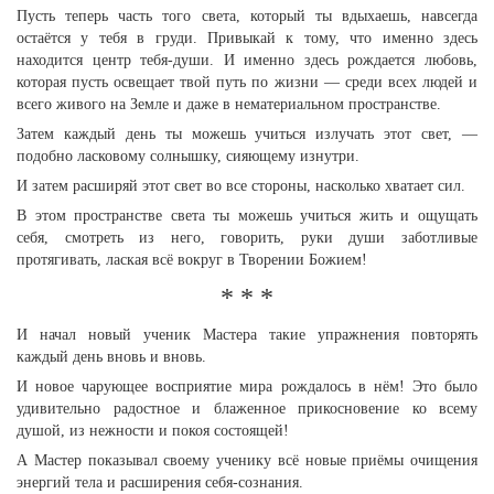
Пусть теперь часть того света, который ты вдыхаешь, навсегда
остаётся у тебя в груди. Привыкай к тому, что именно здесь
находится центр тебя-души. И именно здесь рождается любовь,
которая пусть освещает твой путь по жизни — среди всех людей и
всего живого на Земле и даже в нематериальном пространстве.
Затем каждый день ты можешь учиться излучать этот свет, —
подобно ласковому солнышку, сияющему изнутри.
И затем расширяй этот свет во все стороны, насколько хватает сил.
В этом пространстве света ты можешь учиться жить и ощущать
себя, смотреть из него, говорить, руки души заботливые
протягивать, лаская всё вокруг в Творении Божием!
* * *
И начал новый ученик Мастера такие упражнения повторять
каждый день вновь и вновь.
И новое чарующее восприятие мира рождалось в нём! Это было
удивительно радостное и блаженное прикосновение ко всему
душой, из нежности и покоя состоящей!
А Мастер показывал своему ученику всё новые приёмы очищения
энергий тела и расширения себя-сознания.