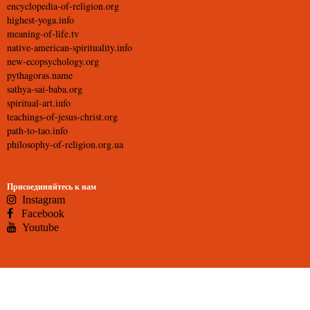
encyclopedia-of-religion.org
highest-yoga.info
meaning-of-life.tv
native-american-spirituality.info
new-ecopsychology.org
pythagoras.name
sathya-sai-baba.org
spiritual-art.info
teachings-of-jesus-christ.org
path-to-tao.info
philosophy-of-religion.org.ua
Присоединяйтесь к нам
Instagram
Facebook
Youtube