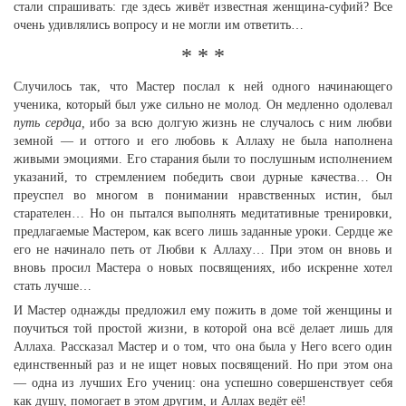
стали спрашивать: где здесь живёт известная женщина-суфий? Все
очень удивлялись вопросу и не могли им ответить…
* * *
Случилось так, что Мастер послал к ней одного начинающего
ученика, который был уже сильно не молод. Он медленно одолевал
путь сердца,
ибо за всю долгую жизнь не случалось с ним любви
земной — и оттого и его любовь к Аллаху не была наполнена
живыми эмоциями. Его старания были то послушным исполнением
указаний, то стремлением победить свои дурные качества… Он
преуспел во многом в понимании нравственных истин, был
старателен… Но он пытался выполнять медитативные тренировки,
предлагаемые Мастером, как всего лишь заданные уроки. Сердце же
его не начинало петь от Любви к Аллаху… При этом он вновь и
вновь просил Мастера о новых посвящениях, ибо искренне хотел
стать лучше…
И Мастер однажды предложил ему пожить в доме той женщины и
поучиться той простой жизни, в которой она всё делает лишь для
Аллаха. Рассказал Мастер и о том, что она была у Него всего один
единственный раз и не ищет новых посвящений. Но при этом она
— одна из лучших Его учениц: она успешно совершенствует себя
как душу, помогает в этом другим, и Аллах ведёт её!