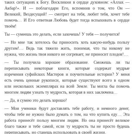
таких ситуациях к Богу. Воскликни в сердце духовном: «Аллах —
Акбар!». И — поблагодари Его, вспомнив о том, что Он —
Великий, Вездесущий! — смотрит на тебя, любит тебя, хочет тебе
помочь… И Его ответная Любовь будет тогда вспыхивать в сердце
твоём!
Ты — сумеешь это делать, если захочешь! У тебя — получится!
— Но мне так хотелось бы приносить хоть какую-нибудь пользу
другим!… Ведь так тяжело жить, понимая, что ты никому не
нужна, что жизнь твоя никого не согревает, не приносит плодов!…
— Ты получила хорошее образование. Сможешь ли ты
переписывать некоторые книги, которые содержат мудрые
изречения суфийских Мастеров и поучительные истории? У меня
есть очень ценные рукописи, которые существуют всего в одном
или нескольких экземплярах на всей Земле. Ты могла бы помочь
многим людям узнать ту мудрость, которая в них заключена…
— Да, я сумею это делать хорошо!
— Мои ученики будут доставлять тебе работу, и немного денег,
чтобы тебе не нужно было думать о том, на что купить еду… Эта
работа принесёт пользу многим людям. Но она принесёт великое
благо также и тебе самой, если ту мудрость ты не просто будешь
переписывать, но станешь использовать в своей жизни.