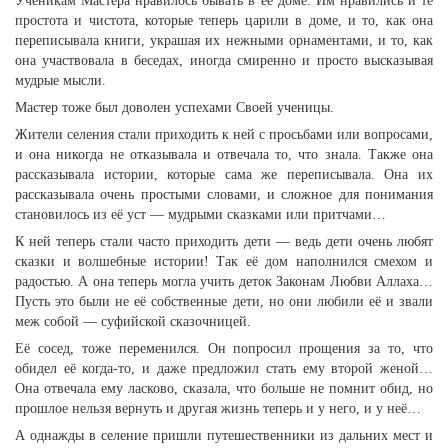
Ученикам Мастера нравилось бывать в её доме. Им нравились и те
простота и чистота, которые теперь царили в доме, и то, как она
переписывала книги, украшая их нежными орнаментами, и то, как
она участвовала в беседах, иногда смиренно и просто высказывая
мудрые мысли.
Мастер тоже был доволен успехами Своей ученицы.
Жители селения стали приходить к ней с просьбами или вопросами,
и она никогда не отказывала и отвечала то, что знала. Также она
рассказывала истории, которые сама же переписывала. Она их
рассказывала очень простыми словами, и сложное для понимания
становилось из её уст — мудрыми сказками или притчами…
К ней теперь стали часто приходить дети — ведь дети очень любят
сказки и волшебные истории! Так её дом наполнился смехом и
радостью. А она теперь могла учить деток Законам Любви Аллаха…
Пусть это были не её собственные дети, но они любили её и звали
меж собой — суфийской сказочницей.
Её сосед, тоже переменился. Он попросил прощения за то, что
обидел её когда-то, и даже предложил стать ему второй женой…
Она отвечала ему ласково, сказала, что больше не помнит обид, но
прошлое нельзя вернуть и другая жизнь теперь и у него, и у неё…
А однажды в селение пришли путешественники из дальних мест и