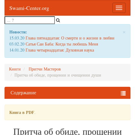
Swami-Center.org
Toggle
navigatio
×
Новости:
15.03.20
Глава пятнадцатая: О смерти и о жизни в любви
03.02.20
Сатья Саи Баба: Когда ты любишь Меня
14.01.20
Глава четырнадцатая: Духовная наука
Книги
Притчи Мастеров
Притча об обиде, прощении и очищении души
Содержание
Книга в PDF
.
Притча об обиде, прощении