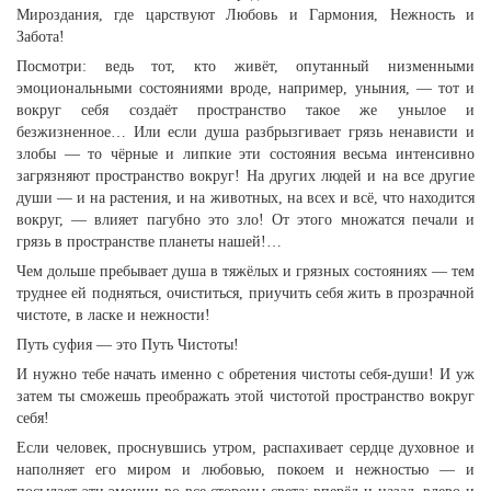
Мироздания, где царствуют Любовь и Гармония, Нежность и
Забота!
Посмотри: ведь тот, кто живёт, опутанный низменными
эмоциональными состояниями вроде, например, уныния, — тот и
вокруг себя создаёт пространство такое же унылое и
безжизненное… Или если душа разбрызгивает грязь ненависти и
злобы — то чёрные и липкие эти состояния весьма интенсивно
загрязняют пространство вокруг! На других людей и на все другие
души — и на растения, и на животных, на всех и всё, что находится
вокруг, — влияет пагубно это зло! От этого множатся печали и
грязь в пространстве планеты нашей!…
Чем дольше пребывает душа в тяжёлых и грязных состояниях — тем
труднее ей подняться, очиститься, приучить себя жить в прозрачной
чистоте, в ласке и нежности!
Путь суфия — это Путь Чистоты!
И нужно тебе начать именно с обретения чистоты себя-души! И уж
затем ты сможешь преображать этой чистотой пространство вокруг
себя!
Если человек, проснувшись утром, распахивает сердце духовное и
наполняет его миром и любовью, покоем и нежностью — и