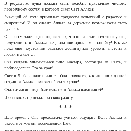
В результате, душа должна стать подобна кристально чистому
прозрачному сосуду, в котором сияет Свет Аллаха!
Знающий об этом принимает трудности испытаний с радостью и
смирением! И он славит Аллаха за даруемые возможности стать
лучше!»
Она рассмеялась радостно, осознав, что поняла замысел этого урока,
полученного от Аллаха: ведь она повторила свою ошибку! Как же
пока ещё неустойчив оказался достигнутый уровень чистоты и
любви в душе!…
Она увидела улыбающееся лицо Мастера, состоящее из Света, и
поблагодарила Его за урок!
Свет и Любовь наполнили её! Она поняла то, как именно в данной
ситуации Аллах помогает ей стать лучше!
Счастье жизни под Водительством Аллаха охватило её!
И она вновь принялась за свою работу.
* * *
Шло время… Она продолжала учиться ощущать Волю Аллаха и
радость от жизни, посвящённой Ему.