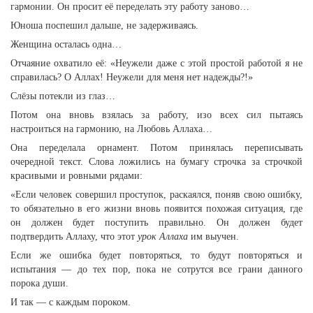
гармонии. Он просит её переделать эту работу заново…
Юноша поспешил дальше, не задерживаясь.
Женщина осталась одна…
Отчаяние охватило её: «Неужели даже с этой простой работой я не
справилась? О Аллах! Неужели для меня нет надежды?!»
Слёзы потекли из глаз…
Потом она вновь взялась за работу, изо всех сил пытаясь
настроиться на гармонию, на Любовь Аллаха…
Она переделала орнамент. Потом принялась переписывать
очередной текст. Слова ложились на бумагу строчка за строчкой
красивыми и ровными рядами:
«Если человек совершил проступок, раскаялся, поняв свою ошибку,
то обязательно в его жизни вновь появится похожая ситуация, где
он должен будет поступить правильно. Он должен будет
подтвердить Аллаху, что этот
урок Аллаха
им выучен.
Если же ошибка будет повторяться, то будут повторяться и
испытания — до тех пор, пока не сотрутся все грани данного
порока души.
И так — с каждым пороком.