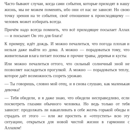
Часто бывают случаи, когда сами события, которые приходят в нашу
жизнь, мы не можем поменять, ибо они от нас не зависят. Но свою
точку зрения на те события, своё отношение к происходящему —
человек может избирать всегда.
Причём надо всегда помнить, что всё приходящее посылает Аллах
— и посылает Он это для блага!
К примеру, идёт дождь. И можно печалиться, что погода плохая и
нельзя даже выйти из дома. А можно — порадоваться тому, что
живительная влага питает посевы и прочие травы, деревья и кусты.
Или можно печалиться оттого, что сильный солнечный зной не
позволяет насладиться прогулкой. А можно — порадоваться теплу,
которое даёт возможность созреть урожаю.
— Ты говоришь, словно мой отец, и я снова слушаю, как маленькая
девочка!
— Тебя обидели, и я даже знаю, что обидели несправедливо, если
посмотреть глазами обычного человека. Но ведь только от тебя
зависит: продолжать ли накапливать в себе желчь горькой обиды и
страдать от этого — или же простить и «отпустить» всю эту
ситуацию, открыться для новой чистой жизни в гармонии с
Аллахом!