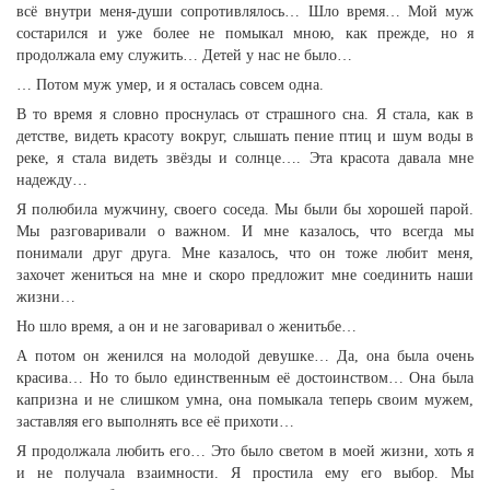
всё внутри меня-души сопротивлялось… Шло время… Мой муж
состарился и уже более не помыкал мною, как прежде, но я
продолжала ему служить… Детей у нас не было…
… Потом муж умер, и я осталась совсем одна.
В то время я словно проснулась от страшного сна. Я стала, как в
детстве, видеть красоту вокруг, слышать пение птиц и шум воды в
реке, я стала видеть звёзды и солнце…. Эта красота давала мне
надежду…
Я полюбила мужчину, своего соседа. Мы были бы хорошей парой.
Мы разговаривали о важном. И мне казалось, что всегда мы
понимали друг друга. Мне казалось, что он тоже любит меня,
захочет жениться на мне и скоро предложит мне соединить наши
жизни…
Но шло время, а он и не заговаривал о женитьбе…
А потом он женился на молодой девушке… Да, она была очень
красива… Но то было единственным её достоинством… Она была
капризна и не слишком умна, она помыкала теперь своим мужем,
заставляя его выполнять все её прихоти…
Я продолжала любить его… Это было светом в моей жизни, хоть я
и не получала взаимности. Я простила ему его выбор. Мы