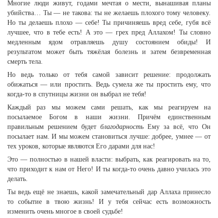
Многие люди живут, годами мечтая о мести, вынашивая планы
убийства… Ты — не такова: ты не желаешь плохого тому человеку.
Но ты делаешь плохо — себе! Ты причиняешь вред себе, губя всё
лучшее, что в тебе есть! А это — грех пред Аллахом! Ты словно
медленным ядом отравляешь душу состоянием обиды! И
результатом может быть тяжёлая болезнь и затем безвременная
смерть тела.
Но ведь только от тебя самой зависит решение: продолжать
обижаться — или простить. Ведь сумела же ты простить ему, что
когда-то в спутницы жизни он выбрал не тебя!
Каждый раз мы можем сами решать, как мы реагируем на
посылаемое Богом в наши жизни. Причём единственным
правильным решением будет
благодарность
Ему за всё, что Он
посылает нам. И мы можем становиться лучше: добрее, умнее — от
тех уроков, которые являются Его дарами для нас!
Это — полностью в нашей власти: выбрать, как реагировать на то,
что приходит к нам от Него! И ты когда-то очень давно училась это
делать.
Ты ведь ещё не знаешь, какой замечательный дар Аллаха принесло
то событие в твою жизнь! И у тебя сейчас есть возможность
изменить очень многое в своей судьбе!