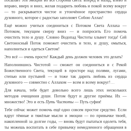
посылает эти эмоции во все стороны света: вперёд и назад, влево и
вправо, вверх и вниз, желая подарить любовь и покой всему вокруг
— то раскрывается чистое и утончённое пространство сердца
духовного, которое с радостью заполняет Собою Аллах!
Ещё можно учиться соединиться с Потоком Света Аллаха —
Потоком, текущим сверху вниз — и попросить Его помочь
очистить тело и душу. Словно Водопад Чистоты хлынет тогда! Сей
Светоносный Поток поможет очистить и тело, и душу, омыться,
наполниться и одеться Светом!
Это всё — очень просто! Каждый день должен человек это делать!
Наполнившись Чистотой — сможет он соединиться и с Рекой
Божественного Света, текущей в просторе над полями, лугами,
степью или пустыней — и тоже так дарить любовь из сердца
духовного — совместно с Аллахом — всем и всему вокруг!…
Для начала, тебе будет довольно всего лишь этих нескольких
методов очищения души. Потом будут и другие приёмы. Их —
множество! Это и есть
Путь Чистоты
— Путь суфия!
Тебе сейчас может помочь ещё одно совсем простое средство. Если
вдруг тёмные и тяжёлые мысли и эмоции — по привычке твоей,
накопленной за долгие годы, — вновь будут пытаться одолеть тебя,
ты можешь воспитать в себе привычку немедленного обращения в