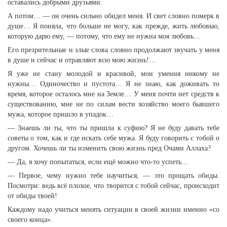
оставались добрыми друзьями.
А потом… — он очень сильно обидел меня. И свет словно померк в
душе… Я поняла, что больше не могу, как прежде, жить любовью,
которую дарю ему, — потому, что ему не нужна моя любовь…
Его презрительные и злые слова словно продолжают звучать у меня
в душе и сейчас и отравляют всю мою жизнь!…
Я уже не стану молодой и красивой, мои умения никому не
нужны… Одиночество и пустота… Я не знаю, как доживать то
время, которое осталось мне на Земле… У меня почти нет средств к
существованию, мне не по силам вести хозяйство моего бывшего
мужа, которое пришло в упадок…
— Знаешь ли ты, что ты пришла к суфию? Я не буду давать тебе
советы о том, как и где искать себе мужа. Я буду говорить с тобой о
другом. Хочешь ли ты изменить свою жизнь пред Очами Аллаха?
— Да, я хочу попытаться, если ещё можно что-то успеть…
— Первое, чему нужно тебе научиться, — это прощать обиды.
Посмотри: ведь всё плохое, что творится с тобой сейчас, происходит
от обиды твоей!
Каждому надо учиться менять ситуации в своей жизни именно «со
своего конца».