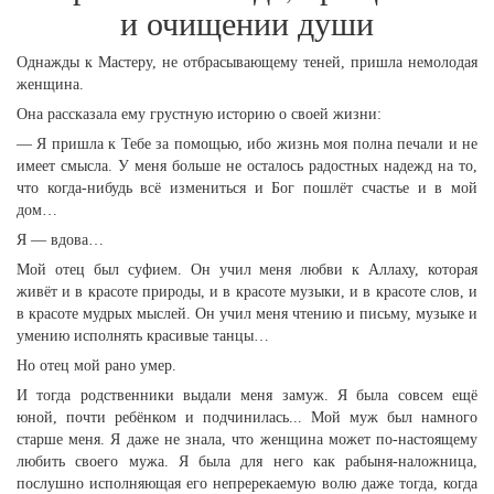
и очищении души
Однажды к Мастеру, не отбрасывающему теней, пришла немолодая
женщина.
Она рассказала ему грустную историю о своей жизни:
— Я пришла к Тебе за помощью, ибо жизнь моя полна печали и не
имеет смысла. У меня больше не осталось радостных надежд на то,
что когда-нибудь всё измениться и Бог пошлёт счастье и в мой
дом…
Я — вдова…
Мой отец был суфием. Он учил меня любви к Аллаху, которая
живёт и в красоте природы, и в красоте музыки, и в красоте слов, и
в красоте мудрых мыслей. Он учил меня чтению и письму, музыке и
умению исполнять красивые танцы…
Но отец мой рано умер.
И тогда родственники выдали меня замуж. Я была совсем ещё
юной, почти ребёнком и подчинилась... Мой муж был намного
старше меня. Я даже не знала, что женщина может по-настоящему
любить своего мужа. Я была для него как рабыня-наложница,
послушно исполняющая его непререкаемую волю даже тогда, когда