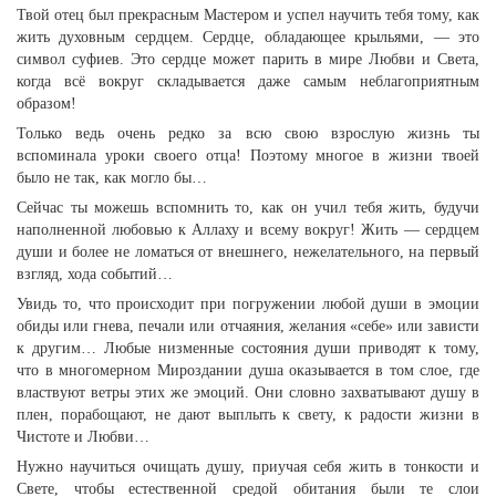
Твой отец был прекрасным Мастером и успел научить тебя тому, как
жить духовным сердцем. Сердце, обладающее крыльями, — это
символ суфиев. Это сердце может парить в мире Любви и Света,
когда всё вокруг складывается даже самым неблагоприятным
образом!
Только ведь очень редко за всю свою взрослую жизнь ты
вспоминала уроки своего отца! Поэтому многое в жизни твоей
было не так, как могло бы…
Сейчас ты можешь вспомнить то, как он учил тебя жить, будучи
наполненной любовью к Аллаху и всему вокруг! Жить — сердцем
души и более не ломаться от внешнего, нежелательного, на первый
взгляд, хода событий…
Увидь то, что происходит при погружении любой души в эмоции
обиды или гнева, печали или отчаяния, желания «себе» или зависти
к другим… Любые низменные состояния души приводят к тому,
что в многомерном Мироздании душа оказывается в том слое, где
властвуют ветры этих же эмоций. Они словно захватывают душу в
плен, порабощают, не дают выплыть к свету, к радости жизни в
Чистоте и Любви…
Нужно научиться очищать душу, приучая себя жить в тонкости и
Свете, чтобы естественной средой обитания были те слои