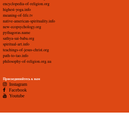
encyclopedia-of-religion.org
highest-yoga.info
meaning-of-life.tv
native-american-spirituality.info
new-ecopsychology.org
pythagoras.name
sathya-sai-baba.org
spiritual-art.info
teachings-of-jesus-christ.org
path-to-tao.info
philosophy-of-religion.org.ua
Присоединяйтесь к нам
Instagram
Facebook
Youtube