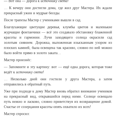
— Вот она — дорога к
источнику света!
… К вечеру они достигли дома, где жил друг Мастера. Их ждали
прекрасный ужин и мудрые беседы.
После трапезы Мастер с учениками вышли в сад.
Благоухающие цветущие деревья, клумбы цветов и маленькие
журчащие фонтанчики — всё это создавало обстановку блаженной
красоты и гармонии. Лучи заходящего солнца окрасили сад
золотым сиянием. Дорожка, выложенная изысканным узором из
плоских камней, была освещена так красиво, словно по ней можно
было войти прямо в золото заката…
Мастер произнёс:
— Запомните и эту картину: вот — ещё одна дорога, которая тоже
ведёт к
источнику света!
… Несколько дней они гостили у друга Мастера, а затем
отправились в обратный путь.
Уже при подходе к дому Мастер вновь обратил внимание учеников
на прекрасный вид, открывшийся перед ними. Солнце освещало
путь нежно и ласково, словно приветствуя их возвращение домой.
Счастье от созерцания красоты опять охватило их всех!
Мастер спросил: