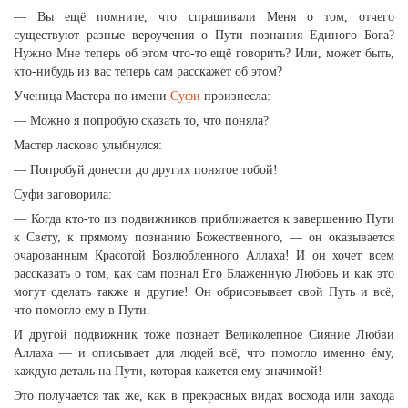
— Вы ещё помните, что спрашивали Меня о том, отчего
существуют разные вероучения о Пути познания Единого Бога?
Нужно Мне теперь об этом что-то ещё говорить? Или, может быть,
кто-нибудь из вас теперь сам расскажет об этом?
Ученица Мастера по имени
Суфи
произнесла:
— Можно я попробую сказать то, что поняла?
Мастер ласково улыбнулся:
— Попробуй донести до других понятое тобой!
Суфи заговорила:
— Когда кто-то из подвижников приближается к завершению Пути
к Свету, к прямому познанию Божественного, — он оказывается
очарованным Красотой Возлюбленного Аллаха! И он хочет всем
рассказать о том, как сам познал Его Блаженную Любовь и как это
могут сделать также и другие! Он обрисовывает свой Путь и всё,
что помогло ему в Пути.
И другой подвижник тоже познаёт Великолепное Сияние Любви
Аллаха — и описывает для людей всё, что помогло именно éму,
каждую деталь на Пути, которая кажется ему значимой!
Это получается так же, как в прекрасных видах восхода или захода