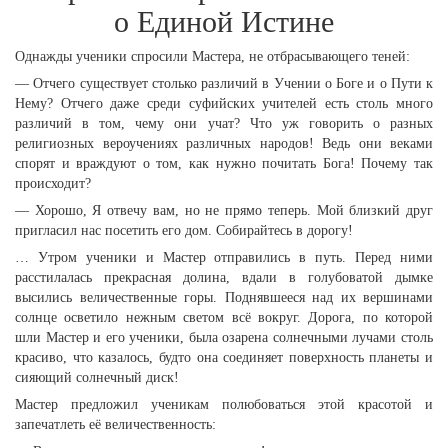
о Единой Истине
Однажды ученики спросили Мастера, не отбрасывающего теней:
— Отчего существует столько различий в Учении о Боге и о Пути к
Нему? Отчего даже среди суфийских учителей есть столь много
различий в том, чему они учат? Что уж говорить о разных
религиозных вероучениях различных народов! Ведь они веками
спорят и враждуют о том, как нужно почитать Бога! Почему так
происходит?
— Хорошо, Я отвечу вам, но не прямо теперь. Мой близкий друг
пригласил нас посетить его дом. Собирайтесь в дорогу!
… Утром ученики и Мастер отправились в путь. Перед ними
расстилалась прекрасная долина, вдали в голубоватой дымке
высились величественные горы. Поднявшееся над их вершинами
солнце осветило нежным светом всё вокруг. Дорога, по которой
шли Мастер и его ученики, была озарена солнечными лучами столь
красиво, что казалось, будто она соединяет поверхность планеты и
сияющий солнечный диск!
Мастер предложил ученикам полюбоваться этой красотой и
запечатлеть её величественность: