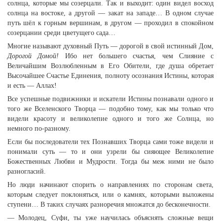
солнца, которые мы созерцали. Так и выходит: один видел восход
солнца на востоке, а другой — закат на западе… В одном случае
путь шёл к горным вершинам, в другом — проходил в спокойном
созерцании среди цветущего сада…
Многие называют духовный Путь — дорогой в свой истинный Дом,
Дорогой Домой!
Ибо нет большего счастья, чем Слияние с
Величайшим Возлюбленным в Его Обители, где душа обретает
Высочайшее Счастье Единения, полноту осознания Истины, которая
и есть — Аллах!
Все успешные подвижники и искатели Истины познавали одного и
того же Вселенского Творца — подобно тому, как мы только что
видели красоту и великолепие одного и того же Солнца, но
немного по-разному.
Если бы последователи тех Познавших Творца сами тоже видели и
понимали суть — то и они узрели бы сияющее Великолепие
Божественных Любви и Мудрости. Тогда бы меж ними не было
разногласий.
Но люди начинают спорить о направлениях по сторонам света,
которым следует поклоняться, или о камнях, которыми выложены
ступени… В таких случаях разноречия множатся до бесконечности.
— Молодец, Суфи, ты уже научилась объяснять сложные вещи