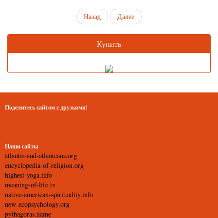
Назад
Далее
Купить
Поделитесь сайтом с друзьями!
Наши сайты
atlantis-and-atlanteans.org
encyclopedia-of-religion.org
highest-yoga.info
meaning-of-life.tv
native-american-spirituality.info
new-ecopsychology.org
pythagoras.name