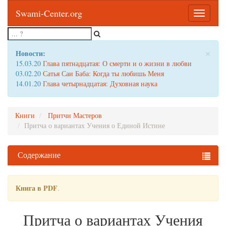
Swami-Center.org
Toggle
navigatio
×
Новости:
15.03.20
Глава пятнадцатая: О смерти и о жизни в любви
03.02.20
Сатья Саи Баба: Когда ты любишь Меня
14.01.20
Глава четырнадцатая: Духовная наука
Книги
Притчи Мастеров
Притча о вариантах Учения о Единой Истине
Содержание
Книга в PDF
.
Притча о вариантах Учения